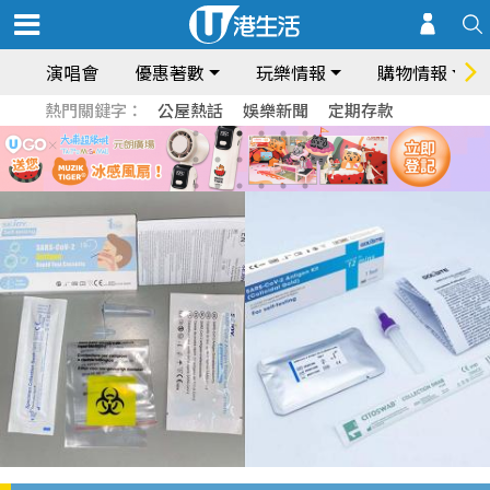
演唱會
優惠著數
玩樂情報
購物情報
熱門關鍵字：
公屋熱話
娛樂新聞
定期存款