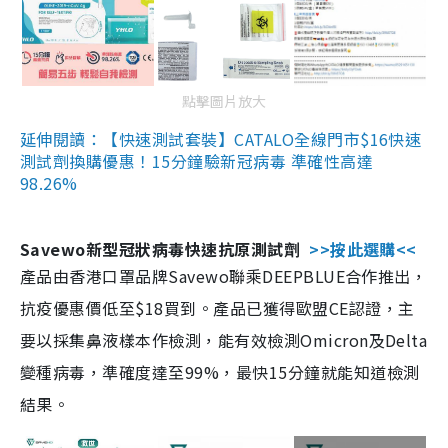
點擊圖片放大
延伸閱讀：【快速測試套裝】CATALO全線門市$16快速
測試劑換購優惠！15分鐘驗新冠病毒 準確性高達
98.26%
Savewo新型冠狀病毒快速抗原測試劑
>>按此選購<<
產品由香港口罩品牌Savewo聯乘DEEPBLUE合作推出，
抗疫優惠價低至$18買到。產品已獲得歐盟CE認證，主
要以採集鼻液樣本作檢測，能有效檢測Omicron及Delta
變種病毒，準確度達至99%，最快15分鐘就能知道檢測
結果。