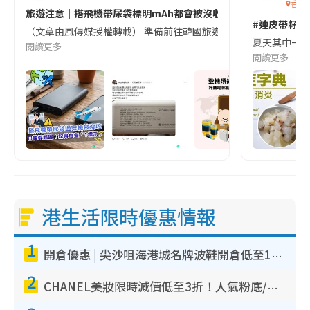
香港
旅遊注意｜搭飛機帶尿袋標明mAh都會被沒收😱出發前切記檢查「1
#連皮帶籽都
（文章由風傳媒授權轉載） 準備前往韓國旅遊的民眾，近期要特別留
夏天其中一種時
閱讀更多
閱讀更多
港生活限時優惠情報
1
開倉優惠 | 尖沙咀海港城名牌波鞋開倉低至1折！On鞋$899起／Joy&Peace鞋履$98起
2
CHANEL美妝限時減價低至3折！人氣粉底/唇膏/精華液低至$275！COCO香水都有平