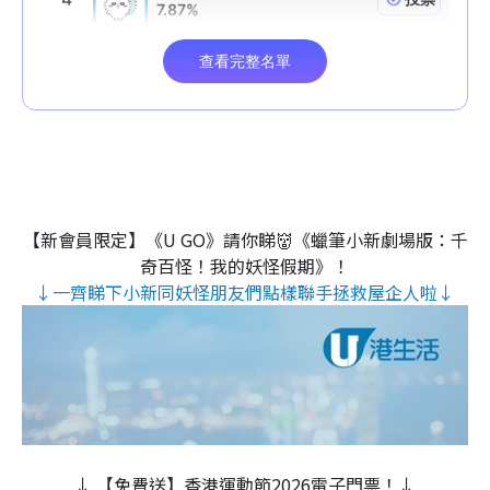
【新會員限定】《U GO》請你睇👹《蠟筆小新劇場版：千
奇百怪！我的妖怪假期》！
↓一齊睇下小新同妖怪朋友們點樣聯手拯救屋企人啦↓
↓ 【免費送】香港運動節2026電子門票！↓