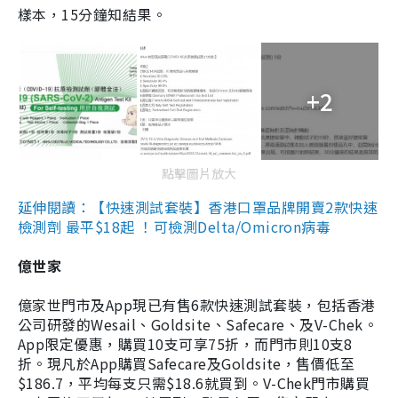
樣本，15分鐘知結果。
+2
點擊圖片放大
延伸閱讀：【快速測試套裝】香港口罩品牌開賣2款快速
檢測劑 最平$18起 ！可檢測Delta/Omicron病毒
億世家
億家世門市及App現已有售6款快速測試套裝，包括香港
公司研發的Wesail、Goldsite、Safecare、及V-Chek。
App限定優惠，購買10支可享75折，而門市則10支8
折。現凡於App購買Safecare及Goldsite，售價低至
$186.7，平均每支只需$18.6就買到。V-Chek門市購買