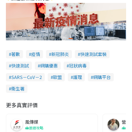
著數
疫情
新冠肺炎
快速測試套裝
快速測試
網購優惠
冠狀病毒
SARS－CoV－2
歐盟
護理
網購平台
衞生署
更多真實評價
風傳媒
營養教
旅遊攻略
生