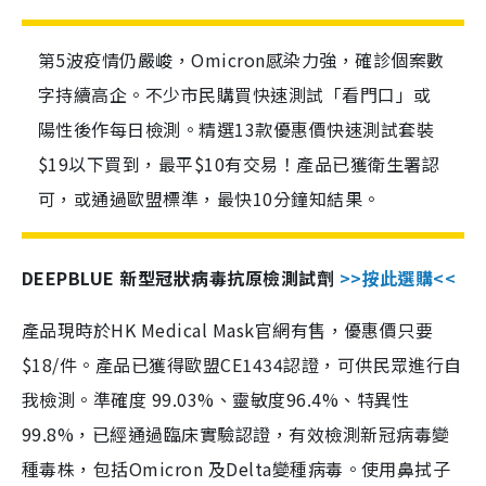
第5波疫情仍嚴峻，Omicron感染力強，確診個案數
字持續高企。不少市民購買快速測試「看門口」或
陽性後作每日檢測。精選13款優惠價快速測試套裝
$19以下買到，最平$10有交易！產品已獲衛生署認
可，或通過歐盟標準，最快10分鐘知結果。
DEEPBLUE 新型冠狀病毒抗原檢測試劑
>>按此選購<<
產品現時於HK Medical Mask官網有售，優惠價只要
$18/件。產品已獲得歐盟CE1434認證，可供民眾進行自
我檢測。準確度 99.03%、靈敏度96.4%、特異性
99.8%，已經通過臨床實驗認證，有效檢測新冠病毒變
種毒株，包括Omicron 及Delta變種病毒。使用鼻拭子