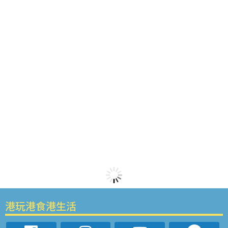
港玩港食港生活