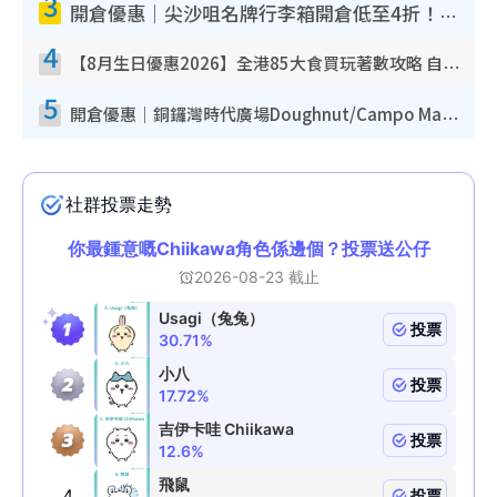
3
開倉優惠｜尖沙咀名牌行李箱開倉低至4折！一連5日 American Tourister/ace./Hallmark $200起！
4
【8月生日優惠2026】全港85大食買玩著數攻略 自助餐/火鍋放題同行免費＋誠品/DONKI送現金券
5
開倉優惠｜銅鑼灣時代廣場Doughnut/Campo Marzio開倉低至1折！背囊、書包、手袋劈價$200起