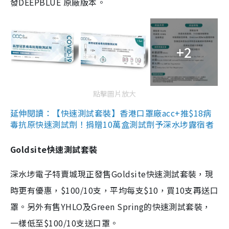
發DEEPBLUE 原廠版本。
+2
點擊圖片放大
延伸閱讀：【快速測試套裝】香港口罩廠acc+推$18病
毒抗原快速測試劑！捐贈10萬盒測試劑予深水埗露宿者
Goldsite快速測試套裝
深水埗電子特賣城現正發售Goldsite快速測試套裝，現
時更有優惠，$100/10支，平均每支$10，買10支再送口
罩。另外有售YHLO及Green Spring的快速測試套裝，
一樣低至$100/10支送口罩。