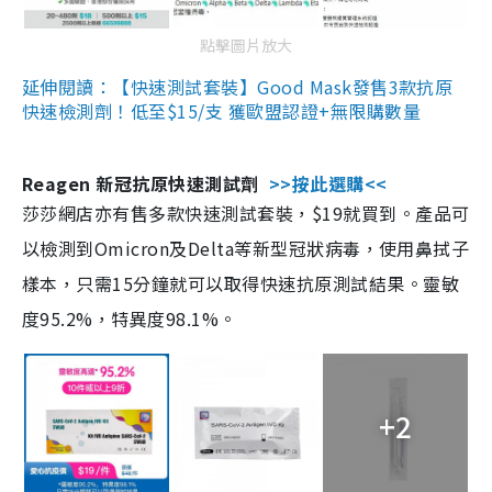
點擊圖片放大
延伸閱讀：【快速測試套裝】Good Mask發售3款抗原
快速檢測劑！低至$15/支 獲歐盟認證+無限購數量
Reagen 新冠抗原快速測試劑
>>按此選購<<
莎莎網店亦有售多款快速測試套裝，$19就買到。產品可
以檢測到Omicron及Delta等新型冠狀病毒，使用鼻拭子
樣本，只需15分鐘就可以取得快速抗原測試結果。靈敏
度95.2%，特異度98.1%。
+2