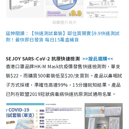
點擊圖片放大
延伸閱讀：【快速測試套裝】鄰住買開賣$9.9快速測試
劑！最快即日發貨 每日15萬盒補貨
SEJOY SARS-CoV-2 抗原快速檢測
>>按此選購<<
香港口罩品牌HK-M Mask抗疫價發售快速檢測劑，單支
裝$22，而購買500套裝低至$20/支買到。產品以鼻咽拭
子方式採樣，準確性高達99%，15分鐘就知結果。產品
已列在歐盟2019冠狀病毒病快速抗原測試通用名單。