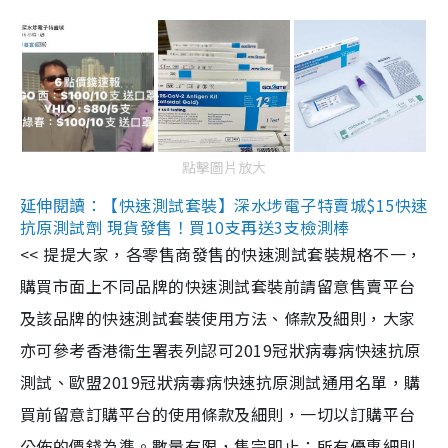
點擊圖片放大
延伸閱讀：【快速測試套裝】深水埗電子特賣城$15快速
抗原測試劑 現貨發售！買10支再送3支檢測棒
<< 提提大家，各零售商發售的快速測試套裝規格不一，
購買市面上不同品牌的快速測試套裝前請留意售賣平台
及該品牌的快速測試套裝使用方法、條款及細則，大家
亦可參考香港衞生署表列認可2019冠狀病毒病快速抗原
測試、歐盟2019冠狀病毒病快速抗原測試通用名單，購
買前留意訂購平台的使用條款及細則，一切以訂購平台
公佈的價錢為準。數量有限，售完即止；所有優惠細則