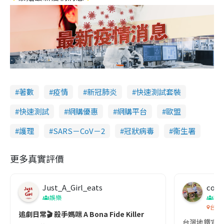
著數
疫情
新冠肺炎
快速測試套裝
快速測試
網購優惠
網購平台
歐盟
護理
SARS－CoV－2
冠狀病毒
衞生署
更多真實評價
Just_A_Girl_eats
co c
娛樂
吹
台灣
追劇日常🎬 殺手媽咪 A Bona Fide Killer
台灣地鐵宣