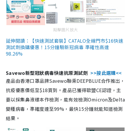
點擊圖片放大
延伸閱讀：【快速測試套裝】CATALO全線門市$16快速
測試劑換購優惠！15分鐘驗新冠病毒 準確性高達
98.26%
Savewo新型冠狀病毒快速抗原測試劑
>>按此選購<<
產品由香港口罩品牌Savewo聯乘DEEPBLUE合作推出，
抗疫優惠價低至$18買到。產品已獲得歐盟CE認證，主
要以採集鼻液樣本作檢測，能有效檢測Omicron及Delta
變種病毒，準確度達至99%，最快15分鐘就能知道檢測
結果。