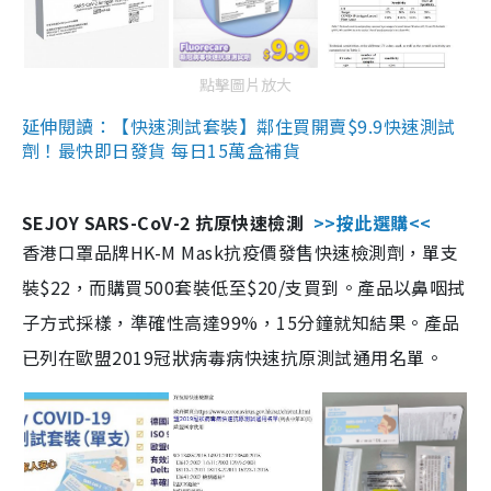
點擊圖片放大
延伸閱讀：【快速測試套裝】鄰住買開賣$9.9快速測試
劑！最快即日發貨 每日15萬盒補貨
SEJOY SARS-CoV-2 抗原快速檢測
>>按此選購<<
香港口罩品牌HK-M Mask抗疫價發售快速檢測劑，單支
裝$22，而購買500套裝低至$20/支買到。產品以鼻咽拭
子方式採樣，準確性高達99%，15分鐘就知結果。產品
已列在歐盟2019冠狀病毒病快速抗原測試通用名單。