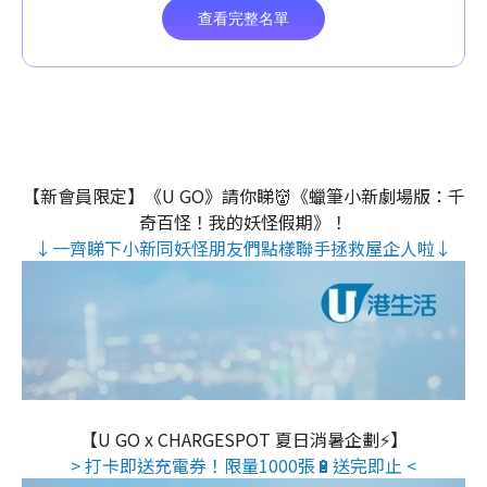
【新會員限定】《U GO》請你睇👹《蠟筆小新劇場版：千
奇百怪！我的妖怪假期》！
↓一齊睇下小新同妖怪朋友們點樣聯手拯救屋企人啦↓
【U GO x CHARGESPOT 夏日消暑企劃⚡】
> 打卡即送充電券！限量1000張🔋送完即止 <