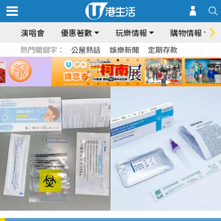
演唱會
優惠著數
玩樂情報
購物情報
熱門關鍵字：
公屋熱話
娛樂新聞
定期存款