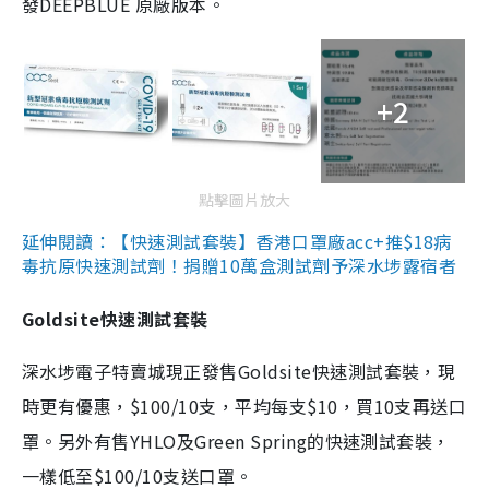
發DEEPBLUE 原廠版本。
+2
點擊圖片放大
延伸閱讀：【快速測試套裝】香港口罩廠acc+推$18病
毒抗原快速測試劑！捐贈10萬盒測試劑予深水埗露宿者
Goldsite快速測試套裝
深水埗電子特賣城現正發售Goldsite快速測試套裝，現
時更有優惠，$100/10支，平均每支$10，買10支再送口
罩。另外有售YHLO及Green Spring的快速測試套裝，
一樣低至$100/10支送口罩。