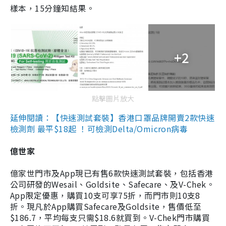
樣本，15分鐘知結果。
+2
點擊圖片放大
延伸閱讀：【快速測試套裝】香港口罩品牌開賣2款快速
檢測劑 最平$18起 ！可檢測Delta/Omicron病毒
億世家
億家世門市及App現已有售6款快速測試套裝，包括香港
公司研發的Wesail、Goldsite、Safecare、及V-Chek。
App限定優惠，購買10支可享75折，而門市則10支8
折。現凡於App購買Safecare及Goldsite，售價低至
$186.7，平均每支只需$18.6就買到。V-Chek門市購買