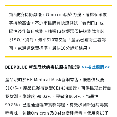
第5波疫情仍嚴峻，Omicron感染力強，確診個案數
字持續高企。不少市民購買快速測試「看門口」或
陽性後作每日檢測。精選13款優惠價快速測試套裝
$19以下買到，最平$10有交易！產品已獲衛生署認
可，或通過歐盟標準，最快10分鐘知結果。
DEEPBLUE 新型冠狀病毒抗原檢測試劑
>>按此選購<<
產品現時於HK Medical Mask官網有售，優惠價只要
$18/件。產品已獲得歐盟CE1434認證，可供民眾進行自
我檢測。準確度 99.03%、靈敏度96.4%、特異性
99.8%，已經通過臨床實驗認證，有效檢測新冠病毒變
種毒株，包括Omicron 及Delta變種病毒。使用鼻拭子