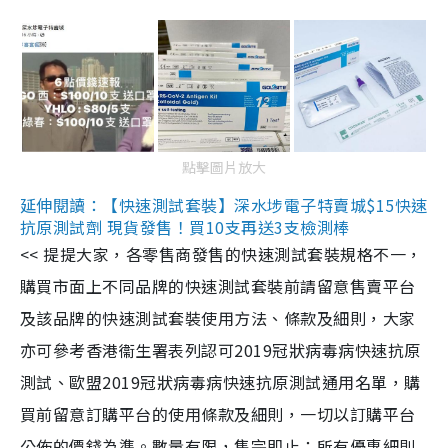
點擊圖片放大
延伸閱讀：【快速測試套裝】深水埗電子特賣城$15快速
抗原測試劑 現貨發售！買10支再送3支檢測棒
<< 提提大家，各零售商發售的快速測試套裝規格不一，
購買市面上不同品牌的快速測試套裝前請留意售賣平台
及該品牌的快速測試套裝使用方法、條款及細則，大家
亦可參考香港衞生署表列認可2019冠狀病毒病快速抗原
測試、歐盟2019冠狀病毒病快速抗原測試通用名單，購
買前留意訂購平台的使用條款及細則，一切以訂購平台
公佈的價錢為準。數量有限，售完即止；所有優惠細則