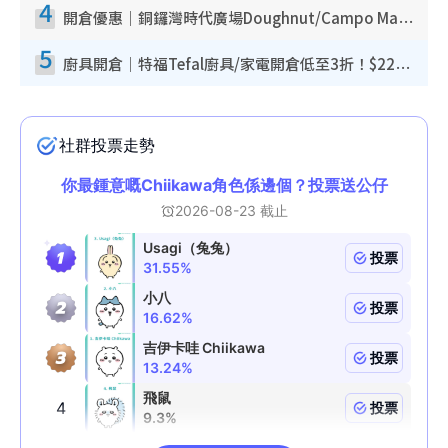
4
開倉優惠｜銅鑼灣時代廣場Doughnut/Campo Marzio開倉低至1折！背囊、書包、手袋劈價$200起
5
廚具開倉｜特福Tefal廚具/家電開倉低至3折！$220起買平底鍋/炒鑊/湯煲！電飯煲/吸塵機/燙斗$418起