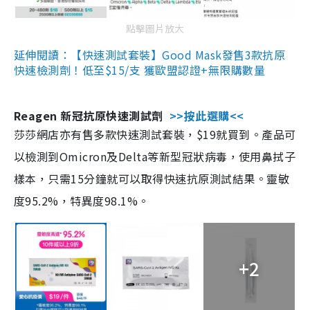
點擊圖片放大
延伸閱讀：【快速測試套裝】Good Mask發售3款抗原
快速檢測劑！低至$15/支 獲歐盟認證+無限購數量
Reagen 新冠抗原快速測試劑
>>按此選購<<
莎莎網店亦有售多款快速測試套裝，$19就買到。產品可
以檢測到Omicron及Delta等新型冠狀病毒，使用鼻拭子
樣本，只需15分鐘就可以取得快速抗原測試結果。靈敏
度95.2%，特異度98.1%。
+2