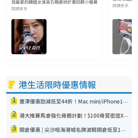
我最愛的韓國女演員孔曉振終於要回歸小螢幕啦!這次的劇本改編自同名
閱讀更多
閱讀更多
港生活限時優惠情報
1
豐澤優惠勁減低至44折！Mac mini/iPhone17Pro大減價！廚房家電$220起
2
港大推賽馬會強化骨骼計劃！$100骨質密度X光檢查 完成免費運動訓練送超市禮券！附參加資格
3
開倉優惠 | 尖沙咀海港城名牌波鞋開倉低至1折！On鞋$899起／Joy&Peace鞋履$98起