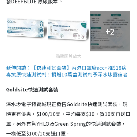
發DEEPBLUE 原廠版本。
+2
點擊圖片放大
延伸閱讀：【快速測試套裝】香港口罩廠acc+推$18病
毒抗原快速測試劑！捐贈10萬盒測試劑予深水埗露宿者
Goldsite快速測試套裝
深水埗電子特賣城現正發售Goldsite快速測試套裝，現
時更有優惠，$100/10支，平均每支$10，買10支再送口
罩。另外有售YHLO及Green Spring的快速測試套裝，
一樣低至$100/10支送口罩。