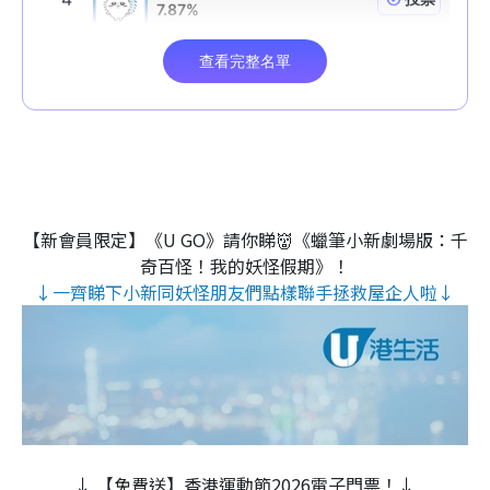
【新會員限定】《U GO》請你睇👹《蠟筆小新劇場版：千
奇百怪！我的妖怪假期》！
↓一齊睇下小新同妖怪朋友們點樣聯手拯救屋企人啦↓
↓ 【免費送】香港運動節2026電子門票！↓