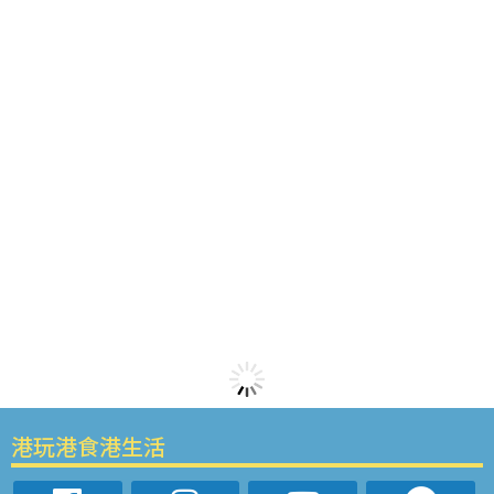
港玩港食港生活