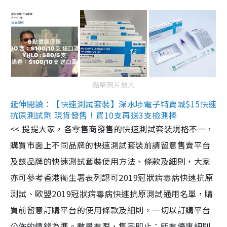
點擊圖片放大
延伸閱讀：【快速測試套裝】深水埗電子特賣城$15快速
抗原測試劑 現貨發售！買10支再送3支檢測棒
<< 提提大家，各零售商發售的快速測試套裝規格不一，
購買市面上不同品牌的快速測試套裝前請留意售賣平台
及該品牌的快速測試套裝使用方法、條款及細則，大家
亦可參考香港衞生署表列認可2019冠狀病毒病快速抗原
測試、歐盟2019冠狀病毒病快速抗原測試通用名單，購
買前留意訂購平台的使用條款及細則，一切以訂購平台
公佈的價錢為準。數量有限，售完即止；所有優惠細則