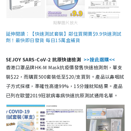
點擊圖片放大
延伸閱讀：【快速測試套裝】鄰住買開賣$9.9快速測試
劑！最快即日發貨 每日15萬盒補貨
SEJOY SARS-CoV-2 抗原快速檢測
>>按此選購<<
香港口罩品牌HK-M Mask抗疫價發售快速檢測劑，單支
裝$22，而購買500套裝低至$20/支買到。產品以鼻咽拭
子方式採樣，準確性高達99%，15分鐘就知結果。產品
已列在歐盟2019冠狀病毒病快速抗原測試通用名單。