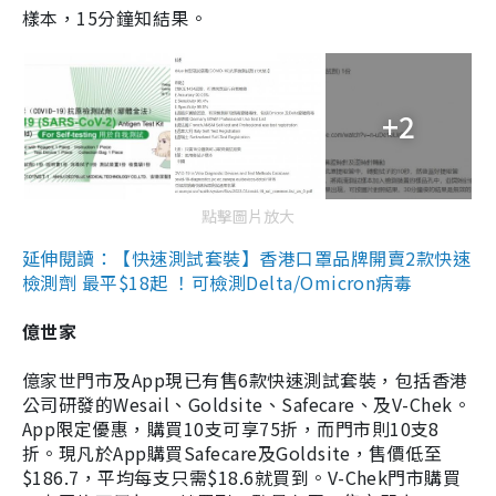
樣本，15分鐘知結果。
+2
點擊圖片放大
延伸閱讀：【快速測試套裝】香港口罩品牌開賣2款快速
檢測劑 最平$18起 ！可檢測Delta/Omicron病毒
億世家
億家世門市及App現已有售6款快速測試套裝，包括香港
公司研發的Wesail、Goldsite、Safecare、及V-Chek。
App限定優惠，購買10支可享75折，而門市則10支8
折。現凡於App購買Safecare及Goldsite，售價低至
$186.7，平均每支只需$18.6就買到。V-Chek門市購買