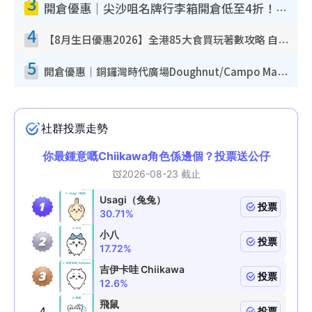
3
開倉優惠｜尖沙咀名牌行李箱開倉低至4折！一連5日 American Tourister/ace./Hallmark $200起！
4
【8月生日優惠2026】全港85大食買玩著數攻略 自助餐/火鍋放題同行免費＋誠品/DONKI送現金券
5
開倉優惠｜銅鑼灣時代廣場Doughnut/Campo Marzio開倉低至1折！背囊、書包、手袋劈價$200起