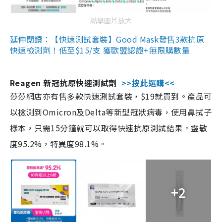
點擊圖片放大
延伸閱讀：【快速測試套裝】Good Mask發售3款抗原
快速檢測劑！低至$15/支 獲歐盟認證+無限購數量
Reagen 新冠抗原快速測試劑
>>按此選購<<
莎莎網店亦有售多款快速測試套裝，$19就買到。產品可
以檢測到Omicron及Delta等新型冠狀病毒，使用鼻拭子
樣本，只需15分鐘就可以取得快速抗原測試結果。靈敏
度95.2%，特異度98.1%。
+2