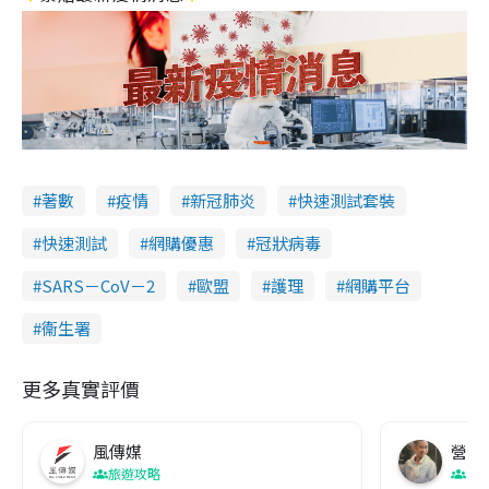
著數
疫情
新冠肺炎
快速測試套裝
快速測試
網購優惠
冠狀病毒
SARS－CoV－2
歐盟
護理
網購平台
衞生署
更多真實評價
風傳媒
營養教
旅遊攻略
生