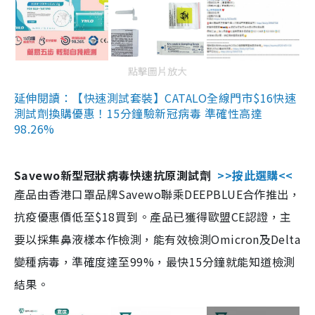
點擊圖片放大
延伸閱讀：【快速測試套裝】CATALO全線門市$16快速
測試劑換購優惠！15分鐘驗新冠病毒 準確性高達
98.26%
Savewo新型冠狀病毒快速抗原測試劑
>>按此選購<<
產品由香港口罩品牌Savewo聯乘DEEPBLUE合作推出，
抗疫優惠價低至$18買到。產品已獲得歐盟CE認證，主
要以採集鼻液樣本作檢測，能有效檢測Omicron及Delta
變種病毒，準確度達至99%，最快15分鐘就能知道檢測
結果。