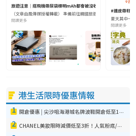
香港
旅遊注意｜搭飛機帶尿袋標明mAh都會被沒收😱出發前切記檢查「1
#連皮帶籽都
（文章由風傳媒授權轉載） 準備前往韓國旅遊的民眾，近期要特別留
夏天其中一種時
閱讀更多
閱讀更多
港生活限時優惠情報
1
開倉優惠 | 尖沙咀海港城名牌波鞋開倉低至1折！On鞋$899起／Joy&Peace鞋履$98起
2
CHANEL美妝限時減價低至3折！人氣粉底/唇膏/精華液低至$275！COCO香水都有平