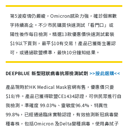
第5波疫情仍嚴峻，Omicron感染力強，確診個案數
字持續高企。不少市民購買快速測試「看門口」或
陽性後作每日檢測。精選13款優惠價快速測試套裝
$19以下買到，最平$10有交易！產品已獲衛生署認
可，或通過歐盟標準，最快10分鐘知結果。
DEEPBLUE 新型冠狀病毒抗原檢測試劑
>>按此選購<<
產品現時於HK Medical Mask官網有售，優惠價只要
$18/件。產品已獲得歐盟CE1434認證，可供民眾進行自
我檢測。準確度 99.03%、靈敏度96.4%、特異性
99.8%，已經通過臨床實驗認證，有效檢測新冠病毒變
種毒株，包括Omicron 及Delta變種病毒。使用鼻拭子