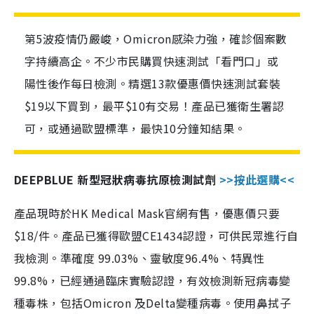
第5波疫情仍嚴峻，Omicron感染力強，確診個案數
字持續高企。不少市民購買快速測試「看門口」或
陽性後作每日檢測。精選13款優惠價快速測試套裝
$19以下買到，最平$10有交易！產品已獲衛生署認
可，或通過歐盟標準，最快10分鐘知結果。
DEEPBLUE 新型冠狀病毒抗原檢測試劑
>>按此選購<<
產品現時於HK Medical Mask官網有售，優惠價只要
$18/件。產品已獲得歐盟CE1434認證，可供民眾進行自
我檢測。準確度 99.03%、靈敏度96.4%、特異性
99.8%，已經通過臨床實驗認證，有效檢測新冠病毒變
種毒株，包括Omicron 及Delta變種病毒。使用鼻拭子