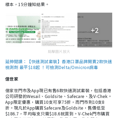
樣本，15分鐘知結果。
+2
點擊圖片放大
延伸閱讀：【快速測試套裝】香港口罩品牌開賣2款快速
檢測劑 最平$18起 ！可檢測Delta/Omicron病毒
億世家
億家世門市及App現已有售6款快速測試套裝，包括香港
公司研發的Wesail、Goldsite、Safecare、及V-Chek。
App限定優惠，購買10支可享75折，而門市則10支8
折。現凡於App購買Safecare及Goldsite，售價低至
$186.7，平均每支只需$18.6就買到。V-Chek門市購買