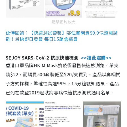
點擊圖片放大
延伸閱讀：【快速測試套裝】鄰住買開賣$9.9快速測試
劑！最快即日發貨 每日15萬盒補貨
SEJOY SARS-CoV-2 抗原快速檢測
>>按此選購<<
香港口罩品牌HK-M Mask抗疫價發售快速檢測劑，單支
裝$22，而購買500套裝低至$20/支買到。產品以鼻咽拭
子方式採樣，準確性高達99%，15分鐘就知結果。產品
已列在歐盟2019冠狀病毒病快速抗原測試通用名單。