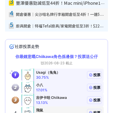
3
豐澤優惠勁減低至44折！Mac mini/iPhone17Pro大減價！廚房家電$220起
4
開倉優惠｜尖沙咀名牌行李箱開倉低至4折！一連5日 American Tourister/ace./Hallmark $200起！
5
廚具開倉｜特福Tefal廚具/家電開倉低至3折！$220起買平底鍋/炒鑊/湯煲！電飯煲/吸塵機/燙斗$418起