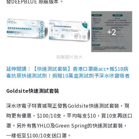
發DEEPBLUE 原廠版本。
+2
點擊圖片放大
延伸閱讀：【快速測試套裝】香港口罩廠acc+推$18病
毒抗原快速測試劑！捐贈10萬盒測試劑予深水埗露宿者
Goldsite快速測試套裝
深水埗電子特賣城現正發售Goldsite快速測試套裝，現
時更有優惠，$100/10支，平均每支$10，買10支再送口
罩。另外有售YHLO及Green Spring的快速測試套裝，
一樣低至$100/10支送口罩。