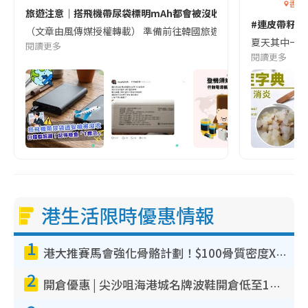
香港
旅遊注意｜搭飛機帶尿袋標明mAh都會被沒收😱出發前切記檢查「1
#連皮帶籽都
（文章由風傳媒授權轉載） 準備前往韓國旅遊的民眾，近期要特別留
夏天其中一種時
閱讀更多
閱讀更多
港生活限時優惠情報
1
港大推賽馬會強化骨骼計劃！$100骨質密度X光檢查 完成免費運動訓練送超市禮券！附參加資格
2
開倉優惠 | 尖沙咀海港城名牌波鞋開倉低至1折！On鞋$899起／Joy&Peace鞋履$98起