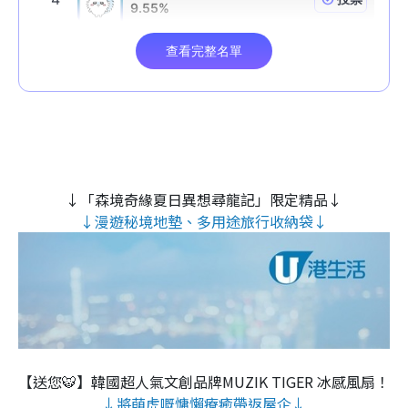
↓「森境奇緣夏日異想尋龍記」限定精品↓
↓漫遊秘境地墊、多用途旅行收納袋↓
【送您🐯】韓國超人氣文創品牌MUZIK TIGER 冰感風扇！
↓將萌虎嘅慵懶療癒帶返屋企↓