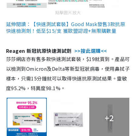
點擊圖片放大
延伸閱讀：【快速測試套裝】Good Mask發售3款抗原
快速檢測劑！低至$15/支 獲歐盟認證+無限購數量
Reagen 新冠抗原快速測試劑
>>按此選購<<
莎莎網店亦有售多款快速測試套裝，$19就買到。產品可
以檢測到Omicron及Delta等新型冠狀病毒，使用鼻拭子
樣本，只需15分鐘就可以取得快速抗原測試結果。靈敏
度95.2%，特異度98.1%。
+2