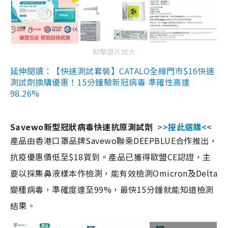
點擊圖片放大
延伸閱讀：【快速測試套裝】CATALO全線門市$16快速
測試劑換購優惠！15分鐘驗新冠病毒 準確性高達
98.26%
Savewo新型冠狀病毒快速抗原測試劑
>>按此選購<<
產品由香港口罩品牌Savewo聯乘DEEPBLUE合作推出，
抗疫優惠價低至$18買到。產品已獲得歐盟CE認證，主
要以採集鼻液樣本作檢測，能有效檢測Omicron及Delta
變種病毒，準確度達至99%，最快15分鐘就能知道檢測
結果。