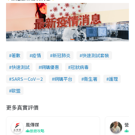
著數
疫情
新冠肺炎
快速測試套裝
快速測試
網購優惠
冠狀病毒
SARS－CoV－2
網購平台
衞生署
護理
歐盟
更多真實評價
風傳媒
營養教
旅遊攻略
生