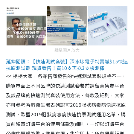
點擊圖片放大
延伸閱讀：【快速測試套裝】深水埗電子特賣城$15快速
抗原測試劑 現貨發售！買10支再送3支檢測棒
<< 提提大家，各零售商發售的快速測試套裝規格不一，
購買市面上不同品牌的快速測試套裝前請留意售賣平台
及該品牌的快速測試套裝使用方法、條款及細則，大家
亦可參考香港衞生署表列認可2019冠狀病毒病快速抗原
測試、歐盟2019冠狀病毒病快速抗原測試通用名單，購
買前留意訂購平台的使用條款及細則，一切以訂購平台
公佈的價錢為準。數量有限，售完即止；所有優惠細則