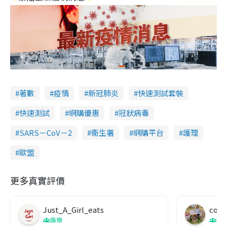
著數
疫情
新冠肺炎
快速測試套裝
快速測試
網購優惠
冠狀病毒
SARS－CoV－2
衞生署
網購平台
護理
歐盟
更多真實評價
Just_A_Girl_eats
co c
娛樂
吹