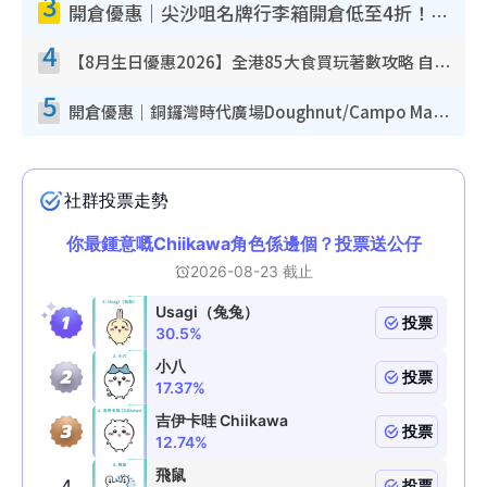
3
開倉優惠｜尖沙咀名牌行李箱開倉低至4折！一連5日 American Tourister/ace./Hallmark $200起！
4
【8月生日優惠2026】全港85大食買玩著數攻略 自助餐/火鍋放題同行免費＋誠品/DONKI送現金券
5
開倉優惠｜銅鑼灣時代廣場Doughnut/Campo Marzio開倉低至1折！背囊、書包、手袋劈價$200起