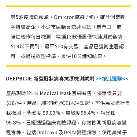
第5波疫情仍嚴峻，Omicron感染力強，確診個案數
字持續高企。不少市民購買快速測試「看門口」或
陽性後作每日檢測。精選13款優惠價快速測試套裝
$19以下買到，最平$10有交易！產品已獲衛生署認
可，或通過歐盟標準，最快10分鐘知結果。
DEEPBLUE 新型冠狀病毒抗原檢測試劑
>>按此選購<<
產品現時於HK Medical Mask官網有售，優惠價只要
$18/件。產品已獲得歐盟CE1434認證，可供民眾進行自
我檢測。準確度 99.03%、靈敏度96.4%、特異性
99.8%，已經通過臨床實驗認證，有效檢測新冠病毒變
種毒株，包括Omicron 及Delta變種病毒。使用鼻拭子