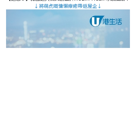
↓將萌虎嘅慵懶療癒帶返屋企↓