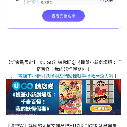
【新會員限定】《U GO》請你睇👹《蠟筆小新劇場版：千
奇百怪！我的妖怪假期》！
↓一齊睇下小新同妖怪朋友們點樣聯手拯救屋企人啦↓
【送您🐯】韓國超人氣文創品牌MUZIK TIGER 冰感風扇！