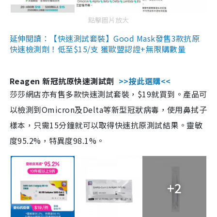
點擊圖片放大
延伸閱讀：【快速測試套裝】Good Mask發售3款抗原
快速檢測劑！低至$15/支 獲歐盟認證+無限購數量
Reagen 新冠抗原快速測試劑
>>按此選購<<
莎莎網店亦有售多款快速測試套裝，$19就買到。產品可
以檢測到Omicron及Delta等新型冠狀病毒，使用鼻拭子
樣本，只需15分鐘就可以取得快速抗原測試結果。靈敏
度95.2%，特異度98.1%。
+2