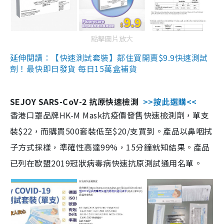
點擊圖片放大
延伸閱讀：【快速測試套裝】鄰住買開賣$9.9快速測試
劑！最快即日發貨 每日15萬盒補貨
SEJOY SARS-CoV-2 抗原快速檢測
>>按此選購<<
香港口罩品牌HK-M Mask抗疫價發售快速檢測劑，單支
裝$22，而購買500套裝低至$20/支買到。產品以鼻咽拭
子方式採樣，準確性高達99%，15分鐘就知結果。產品
已列在歐盟2019冠狀病毒病快速抗原測試通用名單。