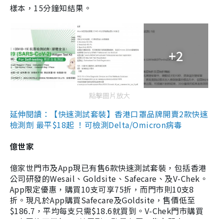
樣本，15分鐘知結果。
+2
點擊圖片放大
延伸閱讀：【快速測試套裝】香港口罩品牌開賣2款快速
檢測劑 最平$18起 ！可檢測Delta/Omicron病毒
億世家
億家世門市及App現已有售6款快速測試套裝，包括香港
公司研發的Wesail、Goldsite、Safecare、及V-Chek。
App限定優惠，購買10支可享75折，而門市則10支8
折。現凡於App購買Safecare及Goldsite，售價低至
$186.7，平均每支只需$18.6就買到。V-Chek門市購買