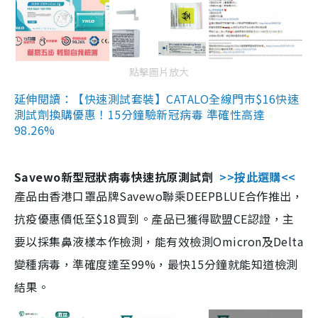
點擊圖片放大
延伸閱讀：【快速測試套裝】CATALO全線門市$16快速
測試劑換購優惠！15分鐘驗新冠病毒 準確性高達
98.26%
Savewo新型冠狀病毒快速抗原測試劑
>>按此選購<<
產品由香港口罩品牌Savewo聯乘DEEPBLUE合作推出，
抗疫優惠價低至$18買到。產品已獲得歐盟CE認證，主
要以採集鼻液樣本作檢測，能有效檢測Omicron及Delta
變種病毒，準確度達至99%，最快15分鐘就能知道檢測
結果。