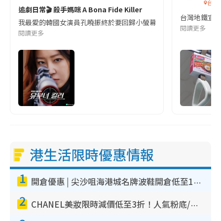
台灣
追劇日常🎬 殺手媽咪 A Bona Fide Killer
台灣地鐵宣
我最愛的韓國女演員孔曉振終於要回歸小螢幕啦!這次的劇本改編自同名
閱讀更多
閱讀更多
港生活限時優惠情報
1
開倉優惠 | 尖沙咀海港城名牌波鞋開倉低至1折！On鞋$899起／Joy&Peace鞋履$98起
2
CHANEL美妝限時減價低至3折！人氣粉底/唇膏/精華液低至$275！COCO香水都有平