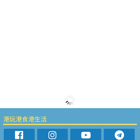
港玩港食港生活