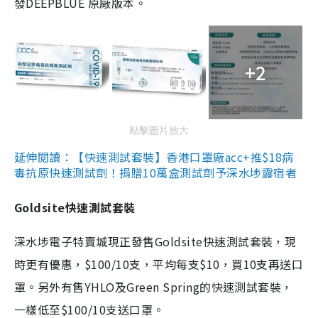
發DEEPBLUE 原廠版本。
+2
點擊圖片放大
延伸閱讀：【快速測試套裝】香港口罩廠acc+推$18病
毒抗原快速測試劑！捐贈10萬盒測試劑予深水埗露宿者
Goldsite快速測試套裝
深水埗電子特賣城現正發售Goldsite快速測試套裝，現
時更有優惠，$100/10支，平均每支$10，買10支再送口
罩。另外有售YHLO及Green Spring的快速測試套裝，
一樣低至$100/10支送口罩。