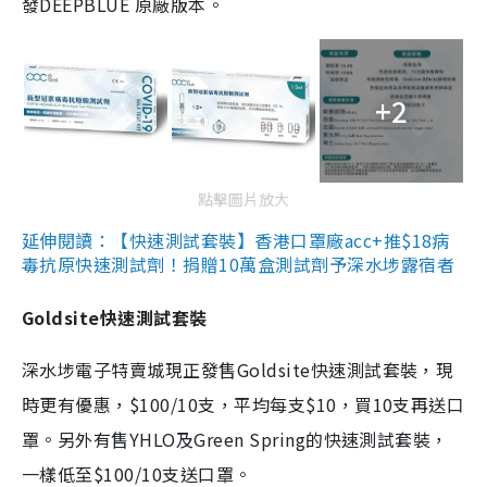
發DEEPBLUE 原廠版本。
+2
點擊圖片放大
延伸閱讀：【快速測試套裝】香港口罩廠acc+推$18病
毒抗原快速測試劑！捐贈10萬盒測試劑予深水埗露宿者
Goldsite快速測試套裝
深水埗電子特賣城現正發售Goldsite快速測試套裝，現
時更有優惠，$100/10支，平均每支$10，買10支再送口
罩。另外有售YHLO及Green Spring的快速測試套裝，
一樣低至$100/10支送口罩。