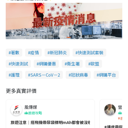
著數
疫情
新冠肺炎
快速測試套裝
快速測試
網購優惠
衞生署
歐盟
護理
SARS－CoV－2
冠狀病毒
網購平台
更多真實評價
風傳媒
營養教
旅遊攻略
生
香港
旅遊注意｜搭飛機帶尿袋標明mAh都會被沒收😱出發前切記檢查「1
#連皮帶籽都