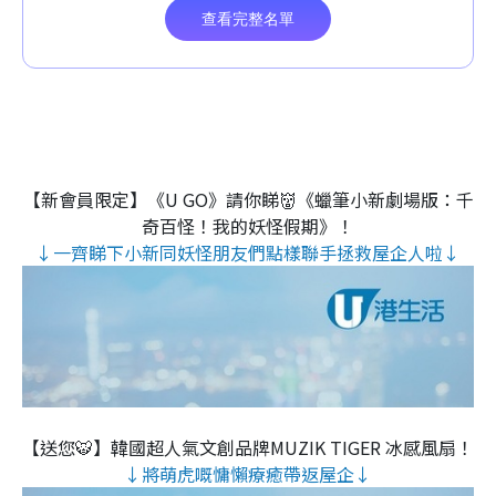
【新會員限定】《U GO》請你睇👹《蠟筆小新劇場版：千
奇百怪！我的妖怪假期》！
↓一齊睇下小新同妖怪朋友們點樣聯手拯救屋企人啦↓
【送您🐯】韓國超人氣文創品牌MUZIK TIGER 冰感風扇！
↓將萌虎嘅慵懶療癒帶返屋企↓