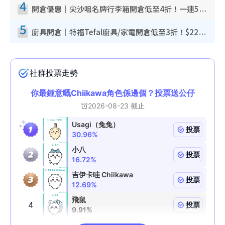
4
開倉優惠｜尖沙咀名牌行李箱開倉低至4折！一連5日 American Tourister/ace./Hallmark $200起！
5
廚具開倉｜特福Tefal廚具/家電開倉低至3折！$220起買平底鍋/炒鑊/湯煲！電飯煲/吸塵機/燙斗$418起