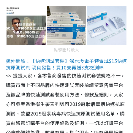
點擊圖片放大
延伸閱讀：【快速測試套裝】深水埗電子特賣城$15快速
抗原測試劑 現貨發售！買10支再送3支檢測棒
<< 提提大家，各零售商發售的快速測試套裝規格不一，
購買市面上不同品牌的快速測試套裝前請留意售賣平台
及該品牌的快速測試套裝使用方法、條款及細則，大家
亦可參考香港衞生署表列認可2019冠狀病毒病快速抗原
測試、歐盟2019冠狀病毒病快速抗原測試通用名單，購
買前留意訂購平台的使用條款及細則，一切以訂購平台
公佈的價錢為準。數量有限，售完即止；所有優惠細則