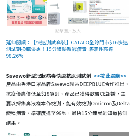
點擊圖片放大
延伸閱讀：【快速測試套裝】CATALO全線門市$16快速
測試劑換購優惠！15分鐘驗新冠病毒 準確性高達
98.26%
Savewo新型冠狀病毒快速抗原測試劑
>>按此選購<<
產品由香港口罩品牌Savewo聯乘DEEPBLUE合作推出，
抗疫優惠價低至$18買到。產品已獲得歐盟CE認證，主
要以採集鼻液樣本作檢測，能有效檢測Omicron及Delta
變種病毒，準確度達至99%，最快15分鐘就能知道檢測
結果。