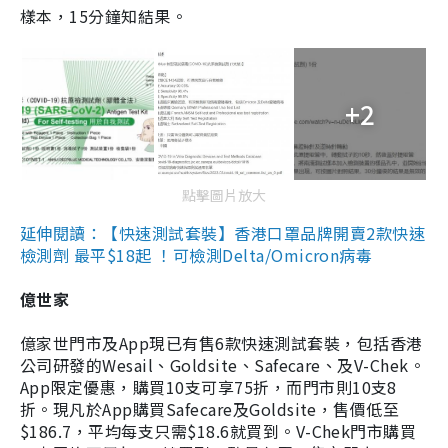
樣本，15分鐘知結果。
+2
點擊圖片放大
延伸閱讀：【快速測試套裝】香港口罩品牌開賣2款快速
檢測劑 最平$18起 ！可檢測Delta/Omicron病毒
億世家
億家世門市及App現已有售6款快速測試套裝，包括香港
公司研發的Wesail、Goldsite、Safecare、及V-Chek。
App限定優惠，購買10支可享75折，而門市則10支8
折。現凡於App購買Safecare及Goldsite，售價低至
$186.7，平均每支只需$18.6就買到。V-Chek門市購買