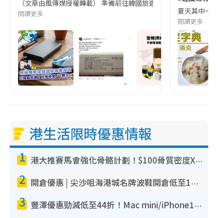
（文章由風傳媒授權轉載） 準備前往韓國旅遊的民眾，近期要特別留
夏天其中一種時
閱讀更多
閱讀更多
港生活限時優惠情報
1
港大推賽馬會強化骨骼計劃！$100骨質密度X光檢查 完成免費運動訓練送超市禮券！附參加資格
2
開倉優惠 | 尖沙咀海港城名牌波鞋開倉低至1折！On鞋$899起／Joy&Peace鞋履$98起
3
豐澤優惠勁減低至44折！Mac mini/iPhone17Pro大減價！廚房家電$220起