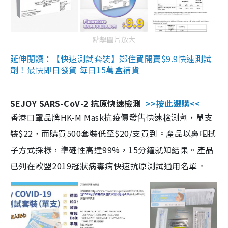
點擊圖片放大
延伸閱讀：【快速測試套裝】鄰住買開賣$9.9快速測試
劑！最快即日發貨 每日15萬盒補貨
SEJOY SARS-CoV-2 抗原快速檢測
>>按此選購<<
香港口罩品牌HK-M Mask抗疫價發售快速檢測劑，單支
裝$22，而購買500套裝低至$20/支買到。產品以鼻咽拭
子方式採樣，準確性高達99%，15分鐘就知結果。產品
已列在歐盟2019冠狀病毒病快速抗原測試通用名單。