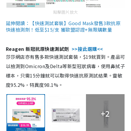
點擊圖片放大
延伸閱讀：【快速測試套裝】Good Mask發售3款抗原
快速檢測劑！低至$15/支 獲歐盟認證+無限購數量
Reagen 新冠抗原快速測試劑
>>按此選購<<
莎莎網店亦有售多款快速測試套裝，$19就買到。產品可
以檢測到Omicron及Delta等新型冠狀病毒，使用鼻拭子
樣本，只需15分鐘就可以取得快速抗原測試結果。靈敏
度95.2%，特異度98.1%。
+2