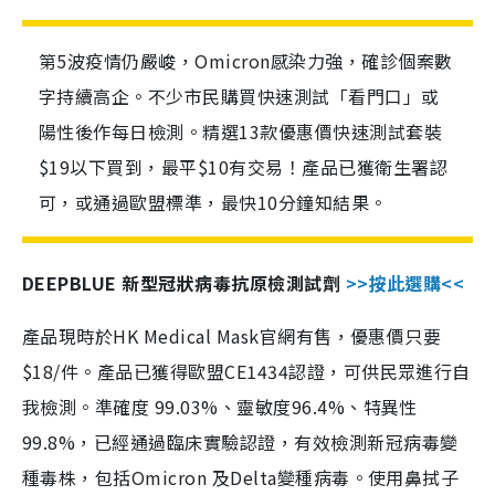
第5波疫情仍嚴峻，Omicron感染力強，確診個案數
字持續高企。不少市民購買快速測試「看門口」或
陽性後作每日檢測。精選13款優惠價快速測試套裝
$19以下買到，最平$10有交易！產品已獲衛生署認
可，或通過歐盟標準，最快10分鐘知結果。
DEEPBLUE 新型冠狀病毒抗原檢測試劑
>>按此選購<<
產品現時於HK Medical Mask官網有售，優惠價只要
$18/件。產品已獲得歐盟CE1434認證，可供民眾進行自
我檢測。準確度 99.03%、靈敏度96.4%、特異性
99.8%，已經通過臨床實驗認證，有效檢測新冠病毒變
種毒株，包括Omicron 及Delta變種病毒。使用鼻拭子