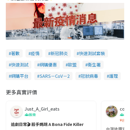
著數
疫情
新冠肺炎
快速測試套裝
快速測試
網購優惠
歐盟
衞生署
網購平台
SARS－CoV－2
冠狀病毒
護理
更多真實評價
Just_A_Girl_eats
co c
娛樂
吹
台灣
追劇日常🎬 殺手媽咪 A Bona Fide Killer
台灣地鐵宣