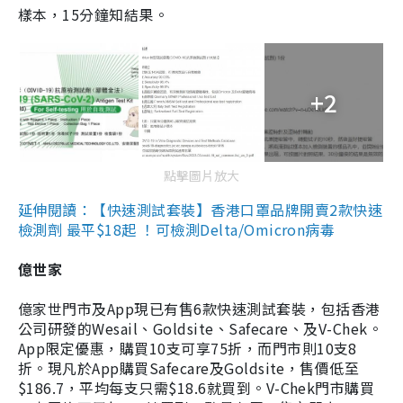
樣本，15分鐘知結果。
+2
點擊圖片放大
延伸閱讀：【快速測試套裝】香港口罩品牌開賣2款快速
檢測劑 最平$18起 ！可檢測Delta/Omicron病毒
億世家
億家世門市及App現已有售6款快速測試套裝，包括香港
公司研發的Wesail、Goldsite、Safecare、及V-Chek。
App限定優惠，購買10支可享75折，而門市則10支8
折。現凡於App購買Safecare及Goldsite，售價低至
$186.7，平均每支只需$18.6就買到。V-Chek門市購買