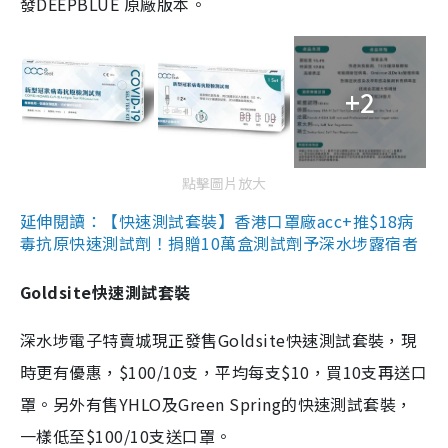
發DEEPBLUE 原廠版本。
+2
點擊圖片放大
延伸閱讀：【快速測試套裝】香港口罩廠acc+推$18病
毒抗原快速測試劑！捐贈10萬盒測試劑予深水埗露宿者
Goldsite快速測試套裝
深水埗電子特賣城現正發售Goldsite快速測試套裝，現
時更有優惠，$100/10支，平均每支$10，買10支再送口
罩。另外有售YHLO及Green Spring的快速測試套裝，
一樣低至$100/10支送口罩。