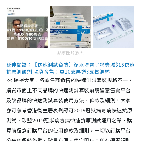
點擊圖片放大
延伸閱讀：【快速測試套裝】深水埗電子特賣城$15快速
抗原測試劑 現貨發售！買10支再送3支檢測棒
<< 提提大家，各零售商發售的快速測試套裝規格不一，
購買市面上不同品牌的快速測試套裝前請留意售賣平台
及該品牌的快速測試套裝使用方法、條款及細則，大家
亦可參考香港衞生署表列認可2019冠狀病毒病快速抗原
測試、歐盟2019冠狀病毒病快速抗原測試通用名單，購
買前留意訂購平台的使用條款及細則，一切以訂購平台
公佈的價錢為準。數量有限，售完即止；所有優惠細則