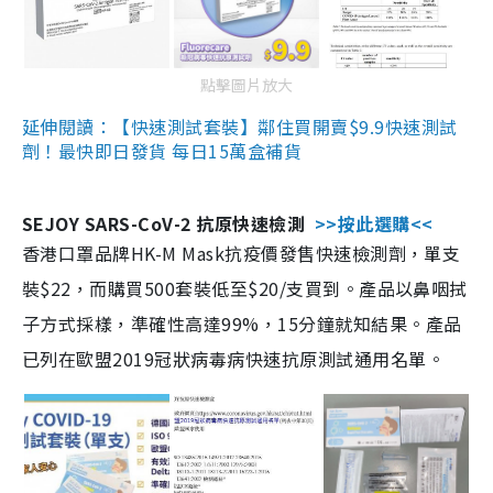
點擊圖片放大
延伸閱讀：【快速測試套裝】鄰住買開賣$9.9快速測試
劑！最快即日發貨 每日15萬盒補貨
SEJOY SARS-CoV-2 抗原快速檢測
>>按此選購<<
香港口罩品牌HK-M Mask抗疫價發售快速檢測劑，單支
裝$22，而購買500套裝低至$20/支買到。產品以鼻咽拭
子方式採樣，準確性高達99%，15分鐘就知結果。產品
已列在歐盟2019冠狀病毒病快速抗原測試通用名單。