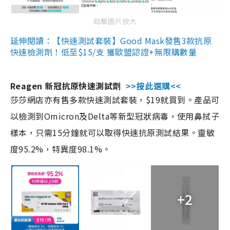
點擊圖片放大
延伸閱讀：【快速測試套裝】Good Mask發售3款抗原
快速檢測劑！低至$15/支 獲歐盟認證+無限購數量
Reagen 新冠抗原快速測試劑
>>按此選購<<
莎莎網店亦有售多款快速測試套裝，$19就買到。產品可
以檢測到Omicron及Delta等新型冠狀病毒，使用鼻拭子
樣本，只需15分鐘就可以取得快速抗原測試結果。靈敏
度95.2%，特異度98.1%。
+2