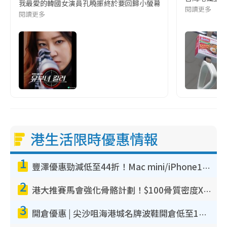
我最愛的韓國女演員孔曉振終於要回歸小螢幕啦!這次的劇本改編自同名
閱讀更多
閱讀更多
港生活限時優惠情報
1
豐澤優惠勁減低至44折！Mac mini/iPhone17Pro大減價！廚房家電$220起
2
港大推賽馬會強化骨骼計劃！$100骨質密度X光檢查 完成免費運動訓練送超市禮券！附參加資格
3
開倉優惠 | 尖沙咀海港城名牌波鞋開倉低至1折！On鞋$899起／Joy&Peace鞋履$98起