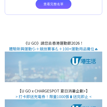
《U GO》請您去香港運動節2026！
體驗新興運動💦＋競技賽事💪＋100+運動用品攤位🔥
【U GO x CHARGESPOT 夏日消暑企劃⚡】
> 打卡即送充電券！限量1000張🔋送完即止 <