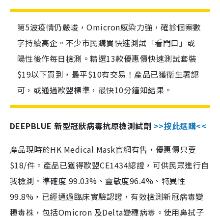
第5波疫情仍嚴峻，Omicron感染力強，確診個案數
字持續高企。不少市民購買快速測試「看門口」或
陽性後作每日檢測。精選13款優惠價快速測試套裝
$19以下買到，最平$10有交易！產品已獲衛生署認
可，或通過歐盟標準，最快10分鐘知結果。
DEEPBLUE 新型冠狀病毒抗原檢測試劑
>>按此選購<<
產品現時於HK Medical Mask官網有售，優惠價只要
$18/件。產品已獲得歐盟CE1434認證，可供民眾進行自
我檢測。準確度 99.03%、靈敏度96.4%、特異性
99.8%，已經通過臨床實驗認證，有效檢測新冠病毒變
種毒株，包括Omicron 及Delta變種病毒。使用鼻拭子