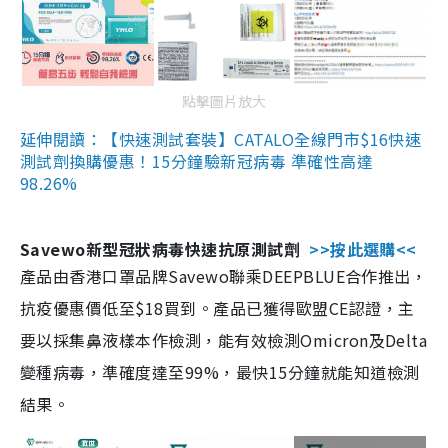
點擊圖片放大
延伸閱讀：【快速測試套裝】CATALO全線門市$16快速
測試劑換購優惠！15分鐘驗新冠病毒 準確性高達
98.26%
Savewo新型冠狀病毒快速抗原測試劑
>>按此選購<<
產品由香港口罩品牌Savewo聯乘DEEPBLUE合作推出，
抗疫優惠價低至$18買到。產品已獲得歐盟CE認證，主
要以採集鼻液樣本作檢測，能有效檢測Omicron及Delta
變種病毒，準確度達至99%，最快15分鐘就能知道檢測
結果。