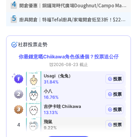
4
開倉優惠｜銅鑼灣時代廣場Doughnut/Campo Marzio開倉低至1折！背囊、書包、手袋劈價$200起
5
廚具開倉｜特福Tefal廚具/家電開倉低至3折！$220起買平底鍋/炒鑊/湯煲！電飯煲/吸塵機/燙斗$418起