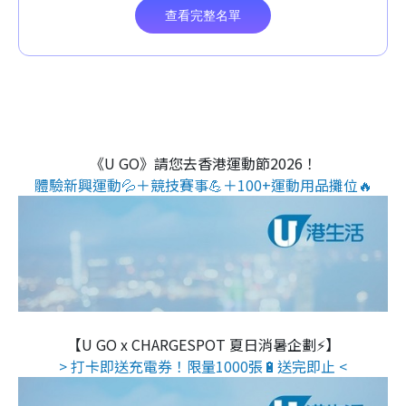
《U GO》請您去香港運動節2026！
體驗新興運動💦＋競技賽事💪＋100+運動用品攤位🔥
【U GO x CHARGESPOT 夏日消暑企劃⚡】
> 打卡即送充電券！限量1000張🔋送完即止 <