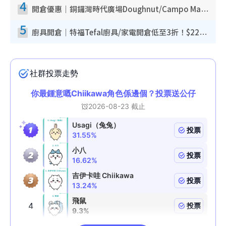
4
開倉優惠｜銅鑼灣時代廣場Doughnut/Campo Marzio開倉低至1折！背囊、書包、手袋劈價$200起
5
廚具開倉｜特福Tefal廚具/家電開倉低至3折！$220起買平底鍋/炒鑊/湯煲！電飯煲/吸塵機/燙斗$418起