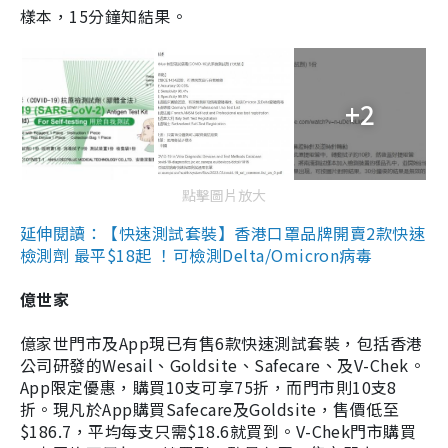
樣本，15分鐘知結果。
+2
點擊圖片放大
延伸閱讀：【快速測試套裝】香港口罩品牌開賣2款快速
檢測劑 最平$18起 ！可檢測Delta/Omicron病毒
億世家
億家世門市及App現已有售6款快速測試套裝，包括香港
公司研發的Wesail、Goldsite、Safecare、及V-Chek。
App限定優惠，購買10支可享75折，而門市則10支8
折。現凡於App購買Safecare及Goldsite，售價低至
$186.7，平均每支只需$18.6就買到。V-Chek門市購買