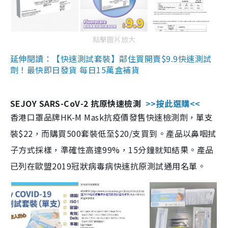
點擊圖片放大
延伸閱讀：【快速測試套裝】鄰住買開賣$9.9快速測試
劑！最快即日發貨 每日15萬盒補貨
SEJOY SARS-CoV-2 抗原快速檢測
>>按此選購<<
香港口罩品牌HK-M Mask抗疫價發售快速檢測劑，單支
裝$22，而購買500套裝低至$20/支買到。產品以鼻咽拭
子方式採樣，準確性高達99%，15分鐘就知結果。產品
已列在歐盟2019冠狀病毒病快速抗原測試通用名單。