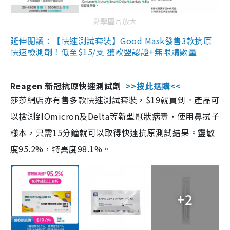
點擊圖片放大
延伸閱讀：【快速測試套裝】Good Mask發售3款抗原
快速檢測劑！低至$15/支 獲歐盟認證+無限購數量
Reagen 新冠抗原快速測試劑
>>按此選購<<
莎莎網店亦有售多款快速測試套裝，$19就買到。產品可
以檢測到Omicron及Delta等新型冠狀病毒，使用鼻拭子
樣本，只需15分鐘就可以取得快速抗原測試結果。靈敏
度95.2%，特異度98.1%。
+2