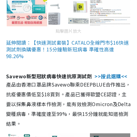
點擊圖片放大
延伸閱讀：【快速測試套裝】CATALO全線門市$16快速
測試劑換購優惠！15分鐘驗新冠病毒 準確性高達
98.26%
Savewo新型冠狀病毒快速抗原測試劑
>>按此選購<<
產品由香港口罩品牌Savewo聯乘DEEPBLUE合作推出，
抗疫優惠價低至$18買到。產品已獲得歐盟CE認證，主
要以採集鼻液樣本作檢測，能有效檢測Omicron及Delta
變種病毒，準確度達至99%，最快15分鐘就能知道檢測
結果。