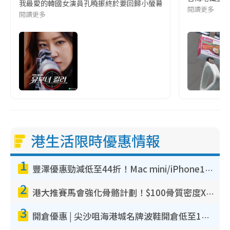
我最愛的韓國女演員孔曉振終於要回歸小螢幕啦!這次的劇本改編自同名
閱讀更多
閱讀更多
港生活限時優惠情報
1
豐澤優惠勁減低至44折！Mac mini/iPhone17Pro大減價！廚房家電$220起
2
港大推賽馬會強化骨骼計劃！$100骨質密度X光檢查 完成免費運動訓練送超市禮券！附參加資格
3
開倉優惠 | 尖沙咀海港城名牌波鞋開倉低至1折！On鞋$899起／Joy&Peace鞋履$98起