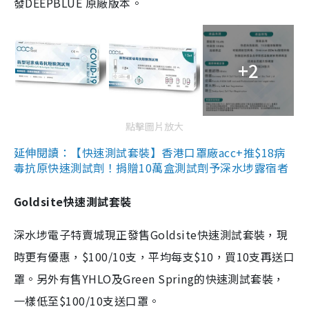
發DEEPBLUE 原廠版本。
+2
點擊圖片放大
延伸閱讀：【快速測試套裝】香港口罩廠acc+推$18病
毒抗原快速測試劑！捐贈10萬盒測試劑予深水埗露宿者
Goldsite快速測試套裝
深水埗電子特賣城現正發售Goldsite快速測試套裝，現
時更有優惠，$100/10支，平均每支$10，買10支再送口
罩。另外有售YHLO及Green Spring的快速測試套裝，
一樣低至$100/10支送口罩。