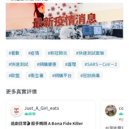
著數
疫情
新冠肺炎
快速測試套裝
快速測試
網購優惠
護理
SARS－CoV－2
歐盟
衞生署
網購平台
冠狀病毒
更多真實評價
Just_A_Girl_eats
co c
娛樂
吹
台灣
追劇日常🎬 殺手媽咪 A Bona Fide Killer
台灣地鐵宣