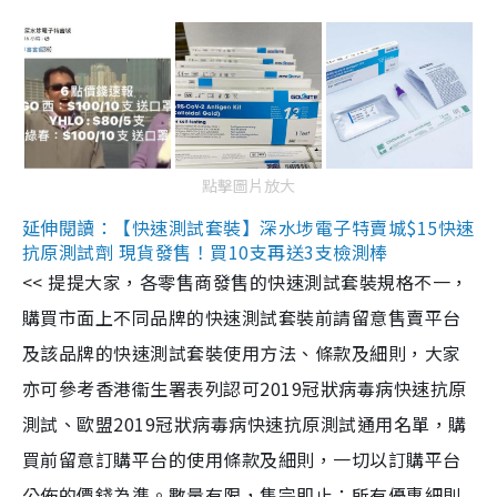
點擊圖片放大
延伸閱讀：【快速測試套裝】深水埗電子特賣城$15快速
抗原測試劑 現貨發售！買10支再送3支檢測棒
<< 提提大家，各零售商發售的快速測試套裝規格不一，
購買市面上不同品牌的快速測試套裝前請留意售賣平台
及該品牌的快速測試套裝使用方法、條款及細則，大家
亦可參考香港衞生署表列認可2019冠狀病毒病快速抗原
測試、歐盟2019冠狀病毒病快速抗原測試通用名單，購
買前留意訂購平台的使用條款及細則，一切以訂購平台
公佈的價錢為準。數量有限，售完即止；所有優惠細則