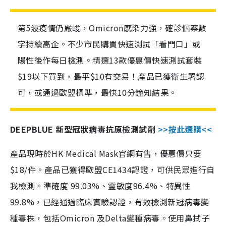
第5波疫情仍嚴峻，Omicron感染力強，確診個案數
字持續高企。不少市民購買快速測試「看門口」或
陽性後作每日檢測。精選13款優惠價快速測試套裝
$19以下買到，最平$10有交易！產品已獲衛生署認
可，或通過歐盟標準，最快10分鐘知結果。
DEEPBLUE 新型冠狀病毒抗原檢測試劑
>>按此選購<<
產品現時於HK Medical Mask官網有售，優惠價只要
$18/件。產品已獲得歐盟CE1434認證，可供民眾進行自
我檢測。準確度 99.03%、靈敏度96.4%、特異性
99.8%，已經通過臨床實驗認證，有效檢測新冠病毒變
種毒株，包括Omicron 及Delta變種病毒。使用鼻拭子