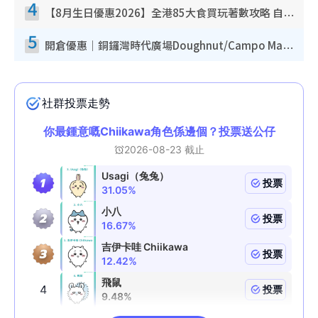
4
【8月生日優惠2026】全港85大食買玩著數攻略 自助餐/火鍋放題同行免費＋誠品/DONKI送現金券
5
開倉優惠｜銅鑼灣時代廣場Doughnut/Campo Marzio開倉低至1折！背囊、書包、手袋劈價$200起