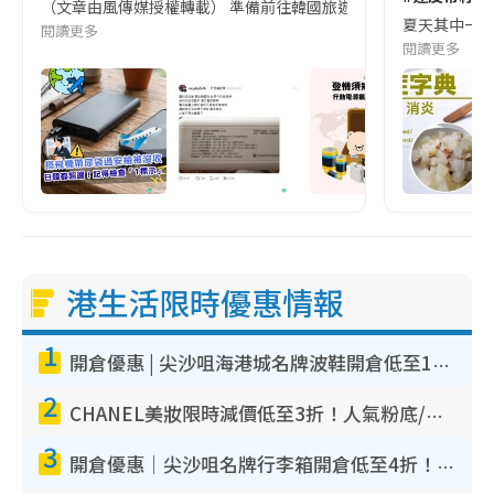
（文章由風傳媒授權轉載） 準備前往韓國旅遊的民眾，近期要特別留
夏天其中一種時
閱讀更多
閱讀更多
港生活限時優惠情報
1
開倉優惠 | 尖沙咀海港城名牌波鞋開倉低至1折！On鞋$899起／Joy&Peace鞋履$98起
2
CHANEL美妝限時減價低至3折！人氣粉底/唇膏/精華液低至$275！COCO香水都有平
3
開倉優惠｜尖沙咀名牌行李箱開倉低至4折！一連5日 American Tourister/ace./Hallmark $200起！