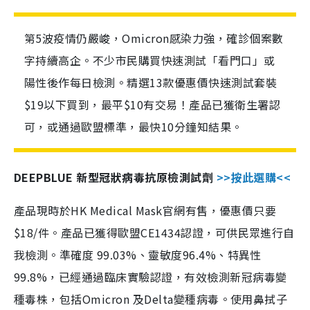
第5波疫情仍嚴峻，Omicron感染力強，確診個案數
字持續高企。不少市民購買快速測試「看門口」或
陽性後作每日檢測。精選13款優惠價快速測試套裝
$19以下買到，最平$10有交易！產品已獲衛生署認
可，或通過歐盟標準，最快10分鐘知結果。
DEEPBLUE 新型冠狀病毒抗原檢測試劑
>>按此選購<<
產品現時於HK Medical Mask官網有售，優惠價只要
$18/件。產品已獲得歐盟CE1434認證，可供民眾進行自
我檢測。準確度 99.03%、靈敏度96.4%、特異性
99.8%，已經通過臨床實驗認證，有效檢測新冠病毒變
種毒株，包括Omicron 及Delta變種病毒。使用鼻拭子