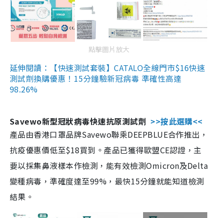
點擊圖片放大
延伸閱讀：【快速測試套裝】CATALO全線門市$16快速
測試劑換購優惠！15分鐘驗新冠病毒 準確性高達
98.26%
Savewo新型冠狀病毒快速抗原測試劑
>>按此選購<<
產品由香港口罩品牌Savewo聯乘DEEPBLUE合作推出，
抗疫優惠價低至$18買到。產品已獲得歐盟CE認證，主
要以採集鼻液樣本作檢測，能有效檢測Omicron及Delta
變種病毒，準確度達至99%，最快15分鐘就能知道檢測
結果。