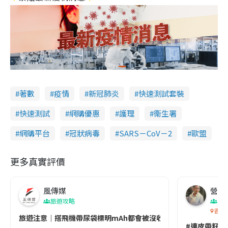
著數
疫情
新冠肺炎
快速測試套裝
快速測試
網購優惠
護理
衞生署
網購平台
冠狀病毒
SARS－CoV－2
歐盟
更多真實評價
風傳媒
營養教
旅遊攻略
生
香港
旅遊注意｜搭飛機帶尿袋標明mAh都會被沒收😱出發前切記檢查「1
#連皮帶籽都