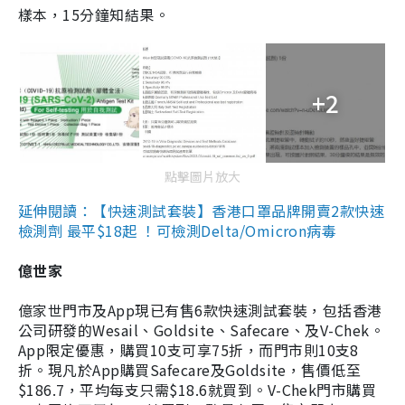
樣本，15分鐘知結果。
+2
點擊圖片放大
延伸閱讀：【快速測試套裝】香港口罩品牌開賣2款快速
檢測劑 最平$18起 ！可檢測Delta/Omicron病毒
億世家
億家世門市及App現已有售6款快速測試套裝，包括香港
公司研發的Wesail、Goldsite、Safecare、及V-Chek。
App限定優惠，購買10支可享75折，而門市則10支8
折。現凡於App購買Safecare及Goldsite，售價低至
$186.7，平均每支只需$18.6就買到。V-Chek門市購買