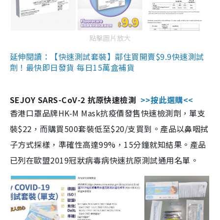
點擊圖片放大
延伸閱讀：【快速測試套裝】鄰住買開賣$9.9快速測試
劑！最快即日發貨 每日15萬盒補貨
SEJOY SARS-CoV-2 抗原快速檢測
>>按此選購<<
香港口罩品牌HK-M Mask抗疫價發售快速檢測劑，單支
裝$22，而購買500套裝低至$20/支買到。產品以鼻咽拭
子方式採樣，準確性高達99%，15分鐘就知結果。產品
已列在歐盟2019冠狀病毒病快速抗原測試通用名單。