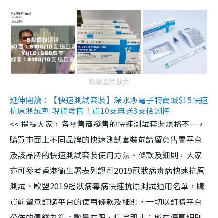
點擊圖片放大
延伸閱讀：【快速測試套裝】深水埗電子特賣城$15快速
抗原測試劑 現貨發售！買10支再送3支檢測棒
<< 提提大家，各零售商發售的快速測試套裝規格不一，
購買市面上不同品牌的快速測試套裝前請留意售賣平台
及該品牌的快速測試套裝使用方法、條款及細則，大家
亦可參考香港衞生署表列認可2019冠狀病毒病快速抗原
測試、歐盟2019冠狀病毒病快速抗原測試通用名單，購
買前留意訂購平台的使用條款及細則，一切以訂購平台
公佈的價錢為準。數量有限，售完即止；所有優惠細則