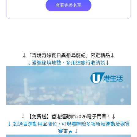
↓「森境奇緣夏日異想尋龍記」限定精品↓
↓漫遊秘境地墊、多用途旅行收納袋↓
↓ 【免費送】香港運動節2026電子門票！↓
↓ 設過百運動用品攤位 / 可現場體驗多項新穎運動及觀賞
賽事🔥 ↓