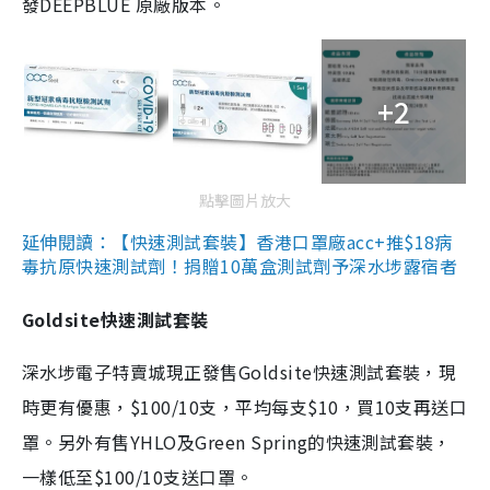
發DEEPBLUE 原廠版本。
+2
點擊圖片放大
延伸閱讀：【快速測試套裝】香港口罩廠acc+推$18病
毒抗原快速測試劑！捐贈10萬盒測試劑予深水埗露宿者
Goldsite快速測試套裝
深水埗電子特賣城現正發售Goldsite快速測試套裝，現
時更有優惠，$100/10支，平均每支$10，買10支再送口
罩。另外有售YHLO及Green Spring的快速測試套裝，
一樣低至$100/10支送口罩。