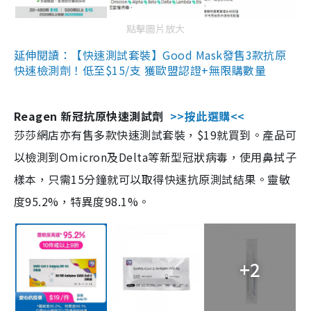
點擊圖片放大
延伸閱讀：【快速測試套裝】Good Mask發售3款抗原
快速檢測劑！低至$15/支 獲歐盟認證+無限購數量
Reagen 新冠抗原快速測試劑
>>按此選購<<
莎莎網店亦有售多款快速測試套裝，$19就買到。產品可
以檢測到Omicron及Delta等新型冠狀病毒，使用鼻拭子
樣本，只需15分鐘就可以取得快速抗原測試結果。靈敏
度95.2%，特異度98.1%。
+2