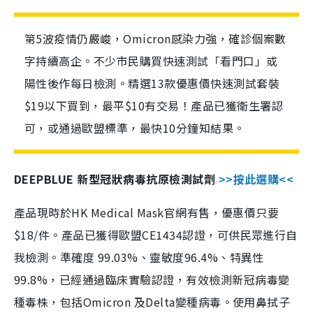
第5波疫情仍嚴峻，Omicron感染力強，確診個案數
字持續高企。不少市民購買快速測試「看門口」或
陽性後作每日檢測。精選13款優惠價快速測試套裝
$19以下買到，最平$10有交易！產品已獲衛生署認
可，或通過歐盟標準，最快10分鐘知結果。
DEEPBLUE 新型冠狀病毒抗原檢測試劑
>>按此選購<<
產品現時於HK Medical Mask官網有售，優惠價只要
$18/件。產品已獲得歐盟CE1434認證，可供民眾進行自
我檢測。準確度 99.03%、靈敏度96.4%、特異性
99.8%，已經通過臨床實驗認證，有效檢測新冠病毒變
種毒株，包括Omicron 及Delta變種病毒。使用鼻拭子