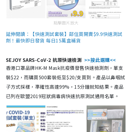
點擊圖片放大
延伸閱讀：【快速測試套裝】鄰住買開賣$9.9快速測試
劑！最快即日發貨 每日15萬盒補貨
SEJOY SARS-CoV-2 抗原快速檢測
>>按此選購<<
香港口罩品牌HK-M Mask抗疫價發售快速檢測劑，單支
裝$22，而購買500套裝低至$20/支買到。產品以鼻咽拭
子方式採樣，準確性高達99%，15分鐘就知結果。產品
已列在歐盟2019冠狀病毒病快速抗原測試通用名單。