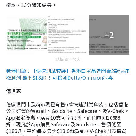
樣本，15分鐘知結果。
+2
點擊圖片放大
延伸閱讀：【快速測試套裝】香港口罩品牌開賣2款快速
檢測劑 最平$18起 ！可檢測Delta/Omicron病毒
億世家
億家世門市及App現已有售6款快速測試套裝，包括香港
公司研發的Wesail、Goldsite、Safecare、及V-Chek。
App限定優惠，購買10支可享75折，而門市則10支8
折。現凡於App購買Safecare及Goldsite，售價低至
$186.7，平均每支只需$18.6就買到。V-Chek門市購買