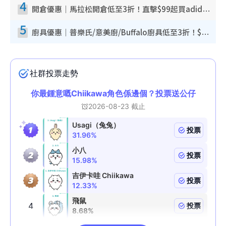
4
開倉優惠｜馬拉松開倉低至3折！直擊$99起買adidas／New Balance／Puma鞋款 STANLEY保溫杯劈價至$119起
5
廚具優惠｜普樂氏/意美廚/Buffalo廚具低至3折！$89起買煎鍋／炒鑊／個人鍋 同場小家電激減至$99起