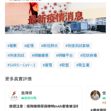
著數
疫情
新冠肺炎
快速測試套裝
快速測試
網購優惠
網購平台
冠狀病毒
SARS－CoV－2
護理
歐盟
衞生署
更多真實評價
風傳媒
營養教
旅遊攻略
生
香港
旅遊注意｜搭飛機帶尿袋標明mAh都會被沒收😱出發前切記檢查「1
#連皮帶籽都