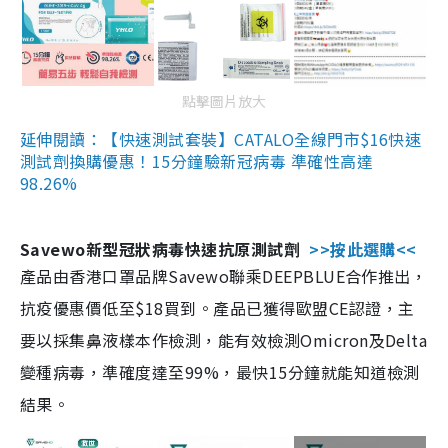
點擊圖片放大
延伸閱讀：【快速測試套裝】CATALO全線門市$16快速
測試劑換購優惠！15分鐘驗新冠病毒 準確性高達
98.26%
Savewo新型冠狀病毒快速抗原測試劑
>>按此選購<<
產品由香港口罩品牌Savewo聯乘DEEPBLUE合作推出，
抗疫優惠價低至$18買到。產品已獲得歐盟CE認證，主
要以採集鼻液樣本作檢測，能有效檢測Omicron及Delta
變種病毒，準確度達至99%，最快15分鐘就能知道檢測
結果。