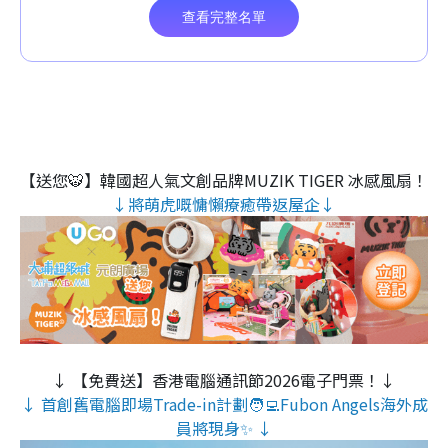
【送您🐯】韓國超人氣文創品牌MUZIK TIGER 冰感風扇！
↓將萌虎嘅慵懶療癒帶返屋企↓
↓ 【免費送】香港電腦通訊節2026電子門票！↓
↓ 首創舊電腦即場Trade-in計劃🧑‍💻Fubon Angels海外成
員將現身✨ ↓