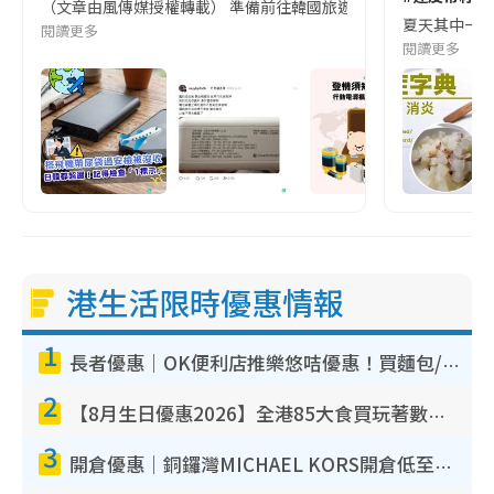
（文章由風傳媒授權轉載） 準備前往韓國旅遊的民眾，近期要特別留
夏天其中一種時
閱讀更多
閱讀更多
港生活限時優惠情報
1
長者優惠｜OK便利店推樂悠咭優惠！買麵包/牛奶/保健品拍卡即減
2
【8月生日優惠2026】全港85大食買玩著數攻略 自助餐/火鍋放題同行免費＋誠品/DONKI送現金券
3
開倉優惠｜銅鑼灣MICHAEL KORS開倉低至17折！直擊$500起買手袋/銀包/鞋款 必買經典Jet Set系列