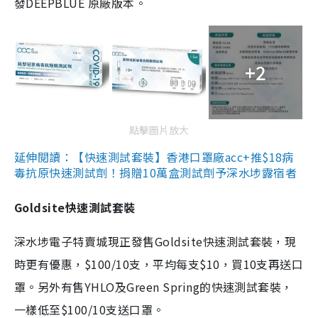
發DEEPBLUE 原廠版本。
+2
點擊圖片放大
延伸閱讀：【快速測試套裝】香港口罩廠acc+推$18病
毒抗原快速測試劑！捐贈10萬盒測試劑予深水埗露宿者
Goldsite快速測試套裝
深水埗電子特賣城現正發售Goldsite快速測試套裝，現
時更有優惠，$100/10支，平均每支$10，買10支再送口
罩。另外有售YHLO及Green Spring的快速測試套裝，
一樣低至$100/10支送口罩。