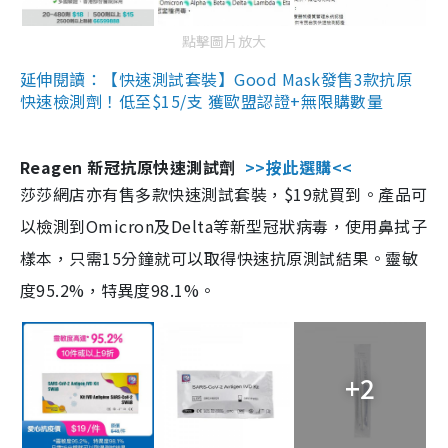
點擊圖片放大
延伸閱讀：【快速測試套裝】Good Mask發售3款抗原
快速檢測劑！低至$15/支 獲歐盟認證+無限購數量
Reagen 新冠抗原快速測試劑
>>按此選購<<
莎莎網店亦有售多款快速測試套裝，$19就買到。產品可
以檢測到Omicron及Delta等新型冠狀病毒，使用鼻拭子
樣本，只需15分鐘就可以取得快速抗原測試結果。靈敏
度95.2%，特異度98.1%。
+2