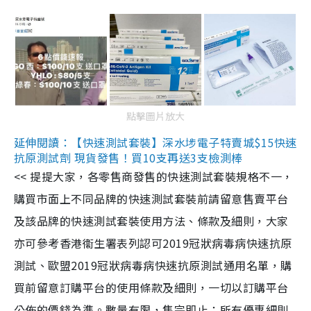
點擊圖片放大
延伸閱讀：【快速測試套裝】深水埗電子特賣城$15快速
抗原測試劑 現貨發售！買10支再送3支檢測棒
<< 提提大家，各零售商發售的快速測試套裝規格不一，
購買市面上不同品牌的快速測試套裝前請留意售賣平台
及該品牌的快速測試套裝使用方法、條款及細則，大家
亦可參考香港衞生署表列認可2019冠狀病毒病快速抗原
測試、歐盟2019冠狀病毒病快速抗原測試通用名單，購
買前留意訂購平台的使用條款及細則，一切以訂購平台
公佈的價錢為準。數量有限，售完即止；所有優惠細則