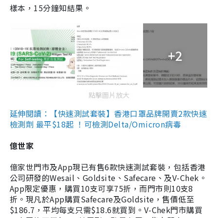
樣本，15分鐘知結果。
+2
點擊圖片放大
延伸閱讀：【快速測試套裝】香港口罩品牌開賣2款快速
檢測劑 最平$18起 ！可檢測Delta/Omicron病毒
億世家
億家世門市及App現已有售6款快速測試套裝，包括香港
公司研發的Wesail、Goldsite、Safecare、及V-Chek。
App限定優惠，購買10支可享75折，而門市則10支8
折。現凡於App購買Safecare及Goldsite，售價低至
$186.7，平均每支只需$18.6就買到。V-Chek門市購買