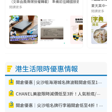
（文章由風傳媒授權轉載） 準備前往韓國旅遊的民眾，近期要特別留
夏天其中一種時
閱讀更多
閱讀更多
港生活限時優惠情報
1
開倉優惠 | 尖沙咀海港城名牌波鞋開倉低至1折！On鞋$899起／Joy&Peace鞋履$98起
2
CHANEL美妝限時減價低至3折！人氣粉底/唇膏/精華液低至$275！COCO香水都有平
3
開倉優惠｜尖沙咀名牌行李箱開倉低至4折！一連5日 American Tourister/ace./Hallmark $200起！