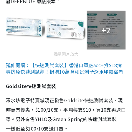
發DEEPBLUE 原廠版本。
+2
點擊圖片放大
延伸閱讀：【快速測試套裝】香港口罩廠acc+推$18病
毒抗原快速測試劑！捐贈10萬盒測試劑予深水埗露宿者
Goldsite快速測試套裝
深水埗電子特賣城現正發售Goldsite快速測試套裝，現
時更有優惠，$100/10支，平均每支$10，買10支再送口
罩。另外有售YHLO及Green Spring的快速測試套裝，
一樣低至$100/10支送口罩。