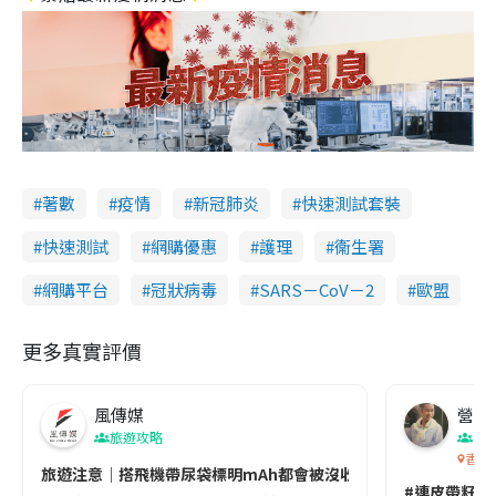
著數
疫情
新冠肺炎
快速測試套裝
快速測試
網購優惠
護理
衞生署
網購平台
冠狀病毒
SARS－CoV－2
歐盟
更多真實評價
風傳媒
營養教
旅遊攻略
生
香港
旅遊注意｜搭飛機帶尿袋標明mAh都會被沒收😱出發前切記檢查「1
#連皮帶籽都