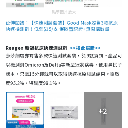
點擊圖片放大
延伸閱讀：【快速測試套裝】Good Mask發售3款抗原
快速檢測劑！低至$15/支 獲歐盟認證+無限購數量
Reagen 新冠抗原快速測試劑
>>按此選購<<
莎莎網店亦有售多款快速測試套裝，$19就買到。產品可
以檢測到Omicron及Delta等新型冠狀病毒，使用鼻拭子
樣本，只需15分鐘就可以取得快速抗原測試結果。靈敏
度95.2%，特異度98.1%。
+2