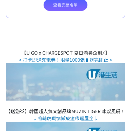
【U GO x CHARGESPOT 夏日消暑企劃⚡】
> 打卡即送充電券！限量1000張🔋送完即止 <
【送您🐯】韓國超人氣文創品牌MUZIK TIGER 冰感風扇！
↓將萌虎嘅慵懶療癒帶返屋企↓