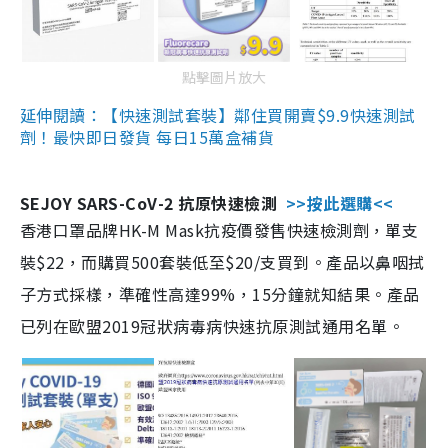
點擊圖片放大
延伸閱讀：【快速測試套裝】鄰住買開賣$9.9快速測試
劑！最快即日發貨 每日15萬盒補貨
SEJOY SARS-CoV-2 抗原快速檢測
>>按此選購<<
香港口罩品牌HK-M Mask抗疫價發售快速檢測劑，單支
裝$22，而購買500套裝低至$20/支買到。產品以鼻咽拭
子方式採樣，準確性高達99%，15分鐘就知結果。產品
已列在歐盟2019冠狀病毒病快速抗原測試通用名單。