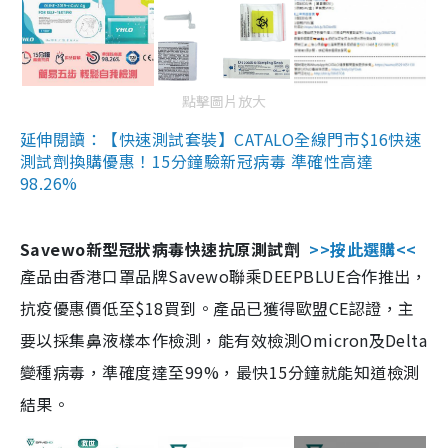
點擊圖片放大
延伸閱讀：【快速測試套裝】CATALO全線門市$16快速
測試劑換購優惠！15分鐘驗新冠病毒 準確性高達
98.26%
Savewo新型冠狀病毒快速抗原測試劑
>>按此選購<<
產品由香港口罩品牌Savewo聯乘DEEPBLUE合作推出，
抗疫優惠價低至$18買到。產品已獲得歐盟CE認證，主
要以採集鼻液樣本作檢測，能有效檢測Omicron及Delta
變種病毒，準確度達至99%，最快15分鐘就能知道檢測
結果。