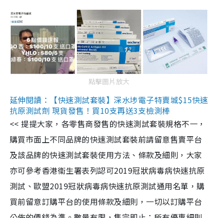
點擊圖片放大
延伸閱讀：【快速測試套裝】深水埗電子特賣城$15快速
抗原測試劑 現貨發售！買10支再送3支檢測棒
<< 提提大家，各零售商發售的快速測試套裝規格不一，
購買市面上不同品牌的快速測試套裝前請留意售賣平台
及該品牌的快速測試套裝使用方法、條款及細則，大家
亦可參考香港衞生署表列認可2019冠狀病毒病快速抗原
測試、歐盟2019冠狀病毒病快速抗原測試通用名單，購
買前留意訂購平台的使用條款及細則，一切以訂購平台
公佈的價錢為準。數量有限，售完即止；所有優惠細則