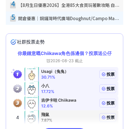
4
【8月生日優惠2026】全港85大食買玩著數攻略 自助餐/火鍋放題同行免費＋誠品/DONKI送現金券
5
開倉優惠｜銅鑼灣時代廣場Doughnut/Campo Marzio開倉低至1折！背囊、書包、手袋劈價$200起