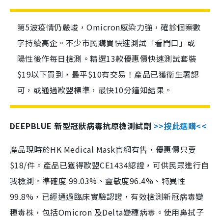
第5波疫情仍嚴峻，Omicron感染力強，確診個案數
字持續高企。不少市民購買快速測試「看門口」或
陽性後作每日檢測。精選13款優惠價快速測試套裝
$19以下買到，最平$10有交易！產品已獲衛生署認
可，或通過歐盟標準，最快10分鐘知結果。
DEEPBLUE 新型冠狀病毒抗原檢測試劑
>>按此選購<<
產品現時於HK Medical Mask官網有售，優惠價只要
$18/件。產品已獲得歐盟CE1434認證，可供民眾進行自
我檢測。準確度 99.03%、靈敏度96.4%、特異性
99.8%，已經通過臨床實驗認證，有效檢測新冠病毒變
種毒株，包括Omicron 及Delta變種病毒。使用鼻拭子