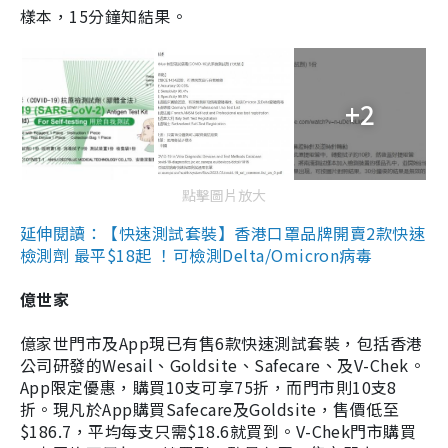
樣本，15分鐘知結果。
+2
點擊圖片放大
延伸閱讀：【快速測試套裝】香港口罩品牌開賣2款快速
檢測劑 最平$18起 ！可檢測Delta/Omicron病毒
億世家
億家世門市及App現已有售6款快速測試套裝，包括香港
公司研發的Wesail、Goldsite、Safecare、及V-Chek。
App限定優惠，購買10支可享75折，而門市則10支8
折。現凡於App購買Safecare及Goldsite，售價低至
$186.7，平均每支只需$18.6就買到。V-Chek門市購買