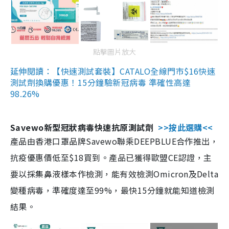
點擊圖片放大
延伸閱讀：【快速測試套裝】CATALO全線門市$16快速
測試劑換購優惠！15分鐘驗新冠病毒 準確性高達
98.26%
Savewo新型冠狀病毒快速抗原測試劑
>>按此選購<<
產品由香港口罩品牌Savewo聯乘DEEPBLUE合作推出，
抗疫優惠價低至$18買到。產品已獲得歐盟CE認證，主
要以採集鼻液樣本作檢測，能有效檢測Omicron及Delta
變種病毒，準確度達至99%，最快15分鐘就能知道檢測
結果。