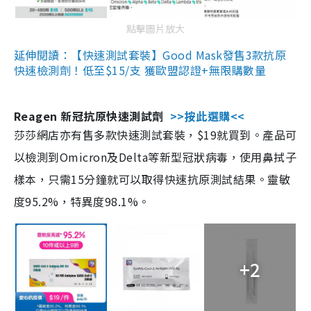
點擊圖片放大
延伸閱讀：【快速測試套裝】Good Mask發售3款抗原
快速檢測劑！低至$15/支 獲歐盟認證+無限購數量
Reagen 新冠抗原快速測試劑
>>按此選購<<
莎莎網店亦有售多款快速測試套裝，$19就買到。產品可
以檢測到Omicron及Delta等新型冠狀病毒，使用鼻拭子
樣本，只需15分鐘就可以取得快速抗原測試結果。靈敏
度95.2%，特異度98.1%。
+2