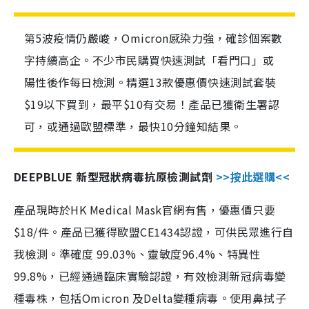
第5波疫情仍嚴峻，Omicron感染力強，確診個案數
字持續高企。不少市民購買快速測試「看門口」或
陽性後作每日檢測。精選13款優惠價快速測試套裝
$19以下買到，最平$10有交易！產品已獲衛生署認
可，或通過歐盟標準，最快10分鐘知結果。
DEEPBLUE 新型冠狀病毒抗原檢測試劑
>>按此選購<<
產品現時於HK Medical Mask官網有售，優惠價只要
$18/件。產品已獲得歐盟CE1434認證，可供民眾進行自
我檢測。準確度 99.03%、靈敏度96.4%、特異性
99.8%，已經通過臨床實驗認證，有效檢測新冠病毒變
種毒株，包括Omicron 及Delta變種病毒。使用鼻拭子