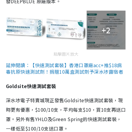
發DEEPBLUE 原廠版本。
+2
點擊圖片放大
延伸閱讀：【快速測試套裝】香港口罩廠acc+推$18病
毒抗原快速測試劑！捐贈10萬盒測試劑予深水埗露宿者
Goldsite快速測試套裝
深水埗電子特賣城現正發售Goldsite快速測試套裝，現
時更有優惠，$100/10支，平均每支$10，買10支再送口
罩。另外有售YHLO及Green Spring的快速測試套裝，
一樣低至$100/10支送口罩。