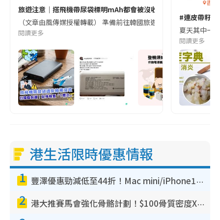
香港
旅遊注意｜搭飛機帶尿袋標明mAh都會被沒收😱出發前切記檢查「1
#連皮帶籽都
（文章由風傳媒授權轉載） 準備前往韓國旅遊的民眾，近期要特別留
夏天其中一種時
閱讀更多
閱讀更多
港生活限時優惠情報
1
豐澤優惠勁減低至44折！Mac mini/iPhone17Pro大減價！廚房家電$220起
2
港大推賽馬會強化骨骼計劃！$100骨質密度X光檢查 完成免費運動訓練送超市禮券！附參加資格