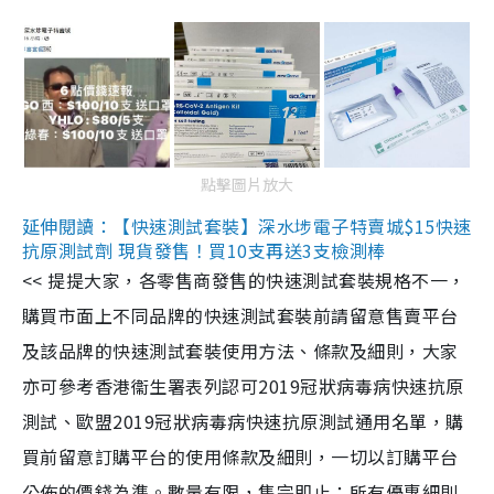
點擊圖片放大
延伸閱讀：【快速測試套裝】深水埗電子特賣城$15快速
抗原測試劑 現貨發售！買10支再送3支檢測棒
<< 提提大家，各零售商發售的快速測試套裝規格不一，
購買市面上不同品牌的快速測試套裝前請留意售賣平台
及該品牌的快速測試套裝使用方法、條款及細則，大家
亦可參考香港衞生署表列認可2019冠狀病毒病快速抗原
測試、歐盟2019冠狀病毒病快速抗原測試通用名單，購
買前留意訂購平台的使用條款及細則，一切以訂購平台
公佈的價錢為準。數量有限，售完即止；所有優惠細則