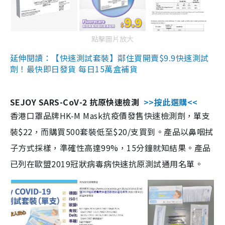
點擊圖片放大
延伸閱讀：【快速測試套裝】鄰住買開賣$9.9快速測試
劑！最快即日發貨 每日15萬盒補貨
SEJOY SARS-CoV-2 抗原快速檢測
>>按此選購<<
香港口罩品牌HK-M Mask抗疫價發售快速檢測劑，單支
裝$22，而購買500套裝低至$20/支買到。產品以鼻咽拭
子方式採樣，準確性高達99%，15分鐘就知結果。產品
已列在歐盟2019冠狀病毒病快速抗原測試通用名單。