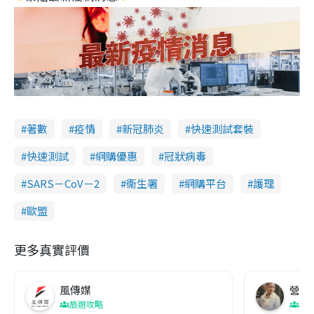
著數
疫情
新冠肺炎
快速測試套裝
快速測試
網購優惠
冠狀病毒
SARS－CoV－2
衞生署
網購平台
護理
歐盟
更多真實評價
風傳媒
營養教
旅遊攻略
生