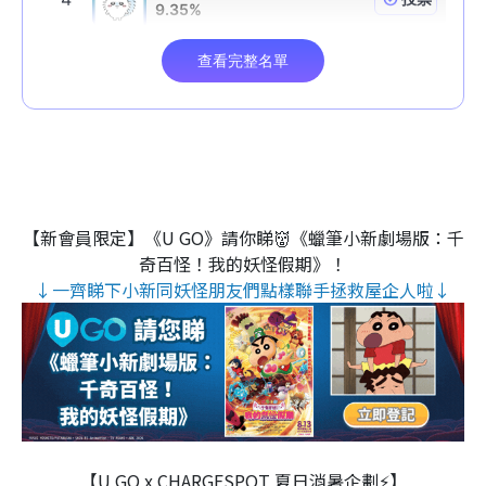
【新會員限定】《U GO》請你睇👹《蠟筆小新劇場版：千
奇百怪！我的妖怪假期》！
↓一齊睇下小新同妖怪朋友們點樣聯手拯救屋企人啦↓
【U GO x CHARGESPOT 夏日消暑企劃⚡】