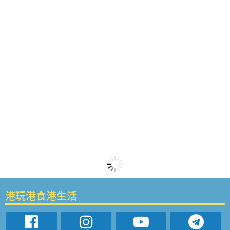
港玩港食港生活