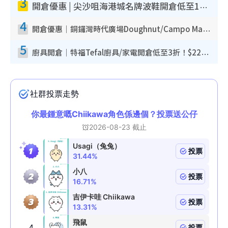
3
開倉優惠 | 尖沙咀海港城名牌波鞋開倉低至1折！On鞋$899起／Joy&Peace鞋履$98起
4
開倉優惠｜銅鑼灣時代廣場Doughnut/Campo Marzio開倉低至1折！背囊、書包、手袋劈價$200起
5
廚具開倉｜特福Tefal廚具/家電開倉低至3折！$220起買平底鍋/炒鑊/湯煲！電飯煲/吸塵機/燙斗$418起