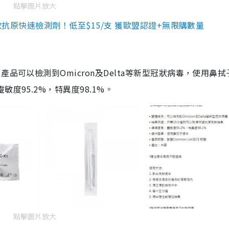
點擊圖片放大
3款抗原快速檢測劑！低至$15/支 獲歐盟認證+無限購數量
品可以檢測到Omicron及Delta等新型冠狀病毒，使用鼻拭
度95.2%，特異度98.1%。
點擊圖片放大