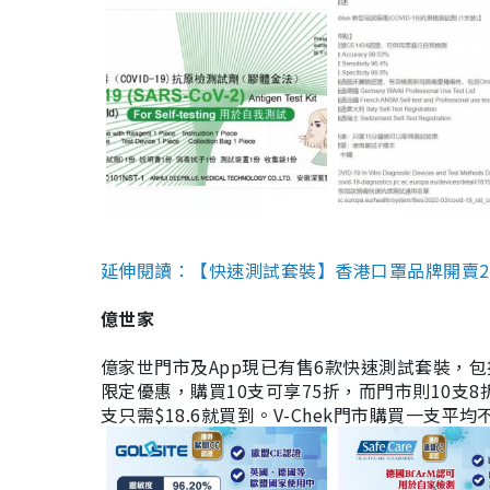
延伸閱讀：【快速測試套裝】香港口罩品牌開賣2款快速
億世家
億家世門市及App現已有售6款快速測試套裝，包括香港公司
限定優惠，購買10支可享75折，而門市則10支8折。現
支只需$18.6就買到。V-Chek門市購買一支平