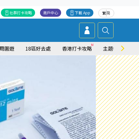
社群打卡攻略
商戶中心
下載 App
繁
简
周圍遊
18區好去處
香港打卡攻略
主題特集