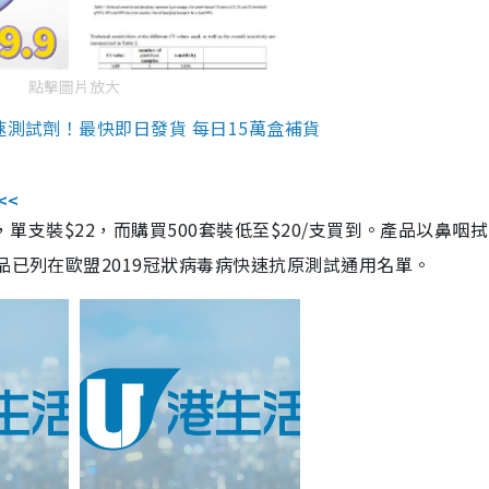
點擊圖片放大
速測試劑！最快即日發貨 每日15萬盒補貨
<<
，單支裝$22，而購買500套裝低至$20/支買到。產品以鼻咽
品已列在歐盟2019冠狀病毒病快速抗原測試通用名單。