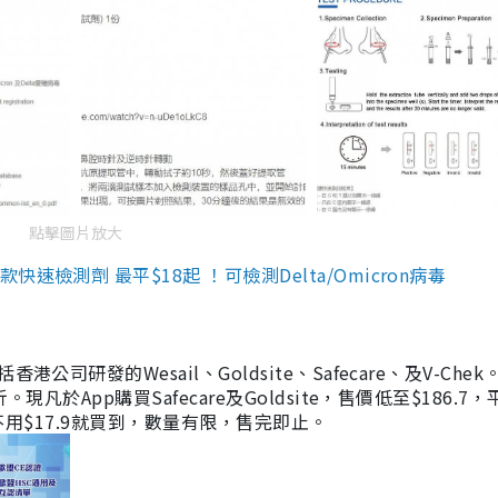
點擊圖片放大
檢測劑 最平$18起 ！可檢測Delta/Omicron病毒
研發的Wesail、Goldsite、Safecare、及V-Chek。
凡於App購買Safecare及Goldsite，售價低至$186.7
均不用$17.9就買到，數量有限，售完即止。