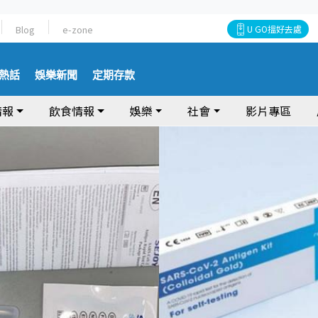
Blog
e-zone
U GO搵好去處
熱話
娛樂新聞
定期存款
情報
飲食情報
娛樂
社會
影片專區