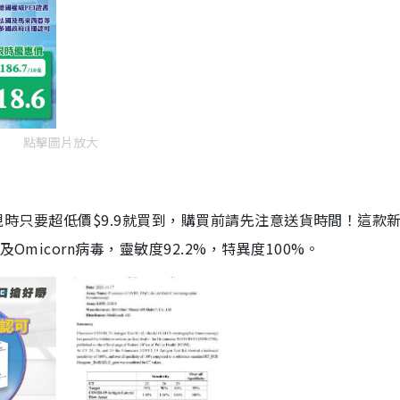
點擊圖片放大
劑，現時只要超低價$9.9就買到，購買前請先注意送貨時間！這款
Omicorn病毒，靈敏度92.2%，特異度100%。