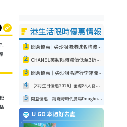
港生活限時優惠情報
1
作
開倉優惠 | 尖沙咀海港城名牌波鞋開倉低至1折！On鞋$899起／Joy&Peace鞋履$98起
標
2
CHANEL美妝限時減價低至3折！人氣粉底/唇膏/精華液低至$275！COCO香水都有平
3
開倉優惠｜尖沙咀名牌行李箱開倉低至4折！一連5日 American Tourister/ace./Hallmark $200起！
4
【8月生日優惠2026】全港85大食買玩著數攻略 自助餐/火鍋放題同行免費＋誠品/DONKI送現金券
5
我檢
開倉優惠｜銅鑼灣時代廣場Doughnut/Campo Marzio開倉低至1折！背囊、書包、手袋劈價$200起
包括
U GO 本週好去處