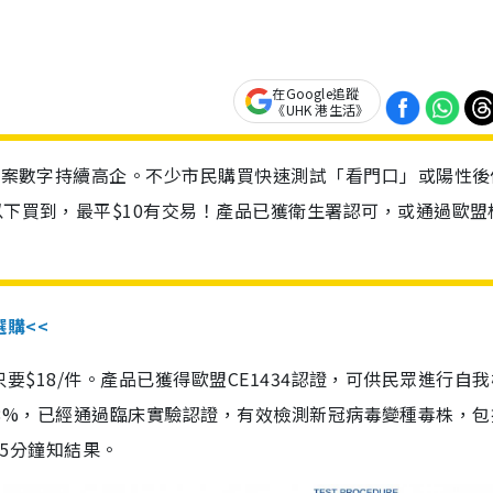
在Google追蹤
《UHK 港生活》
診個案數字持續高企。不少市民購買快速測試「看門口」或陽性後
以下買到，最平$10有交易！產品已獲衛生署認可，或通過歐盟
選購<<
惠價只要$18/件。產品已獲得歐盟CE1434認證，可供民眾進行自
性99.8%，已經通過臨床實驗認證，有效檢測新冠病毒變種毒株，
，15分鐘知結果。