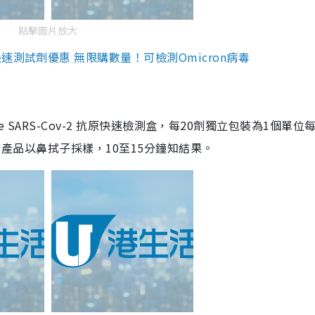
點擊圖片放大
測試劑優惠 無限購數量！可檢測Omicron病毒
are SARS-Cov-2 抗原快速檢測盒，每20劑獨立包裝為1個單位
5。產品以鼻拭子採樣，10至15分鐘知結果。