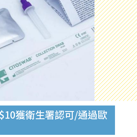
$10獲衛生署認可/通過歐