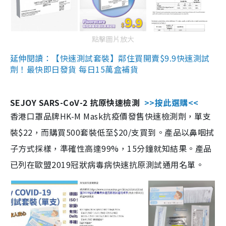
點擊圖片放大
延伸閱讀：【快速測試套裝】鄰住買開賣$9.9快速測試
劑！最快即日發貨 每日15萬盒補貨
SEJOY SARS-CoV-2 抗原快速檢測
>>按此選購<<
香港口罩品牌HK-M Mask抗疫價發售快速檢測劑，單支
裝$22，而購買500套裝低至$20/支買到。產品以鼻咽拭
子方式採樣，準確性高達99%，15分鐘就知結果。產品
已列在歐盟2019冠狀病毒病快速抗原測試通用名單。