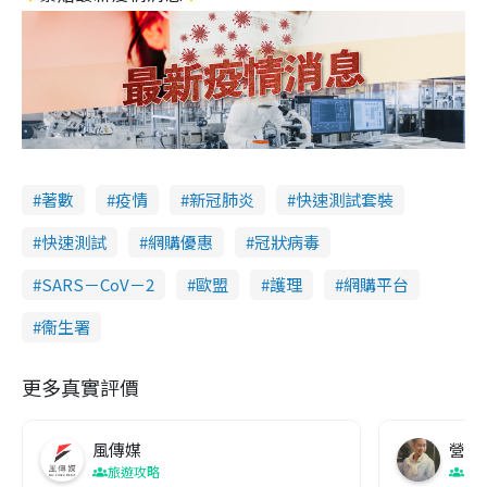
著數
疫情
新冠肺炎
快速測試套裝
快速測試
網購優惠
冠狀病毒
SARS－CoV－2
歐盟
護理
網購平台
衞生署
更多真實評價
風傳媒
營養教
旅遊攻略
生