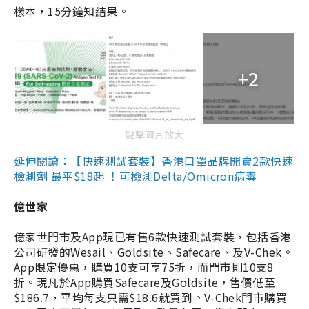
樣本，15分鐘知結果。
+2
點擊圖片放大
延伸閱讀：【快速測試套裝】香港口罩品牌開賣2款快速
檢測劑 最平$18起 ！可檢測Delta/Omicron病毒
億世家
億家世門市及App現已有售6款快速測試套裝，包括香港
公司研發的Wesail、Goldsite、Safecare、及V-Chek。
App限定優惠，購買10支可享75折，而門市則10支8
折。現凡於App購買Safecare及Goldsite，售價低至
$186.7，平均每支只需$18.6就買到。V-Chek門市購買