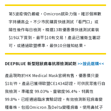
第5波疫情仍嚴峻，Omicron感染力強，確診個案數
字持續高企。不少市民購買快速測試「看門口」或
陽性後作每日檢測。精選13款優惠價快速測試套裝
$19以下買到，最平$10有交易！產品已獲衛生署認
可，或通過歐盟標準，最快10分鐘知結果。
DEEPBLUE 新型冠狀病毒抗原檢測試劑
>>按此選購<<
產品現時於HK Medical Mask官網有售，優惠價只要
$18/件。產品已獲得歐盟CE1434認證，可供民眾進行自
我檢測。準確度 99.03%、靈敏度96.4%、特異性
99.8%，已經通過臨床實驗認證，有效檢測新冠病毒變
種毒株，包括Omicron 及Delta變種病毒。使用鼻拭子