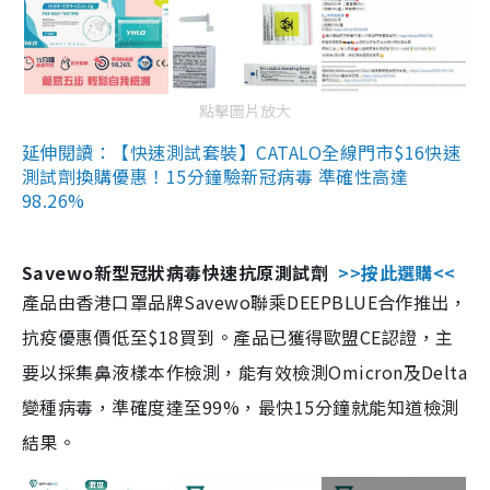
點擊圖片放大
延伸閱讀：【快速測試套裝】CATALO全線門市$16快速
測試劑換購優惠！15分鐘驗新冠病毒 準確性高達
98.26%
Savewo新型冠狀病毒快速抗原測試劑
>>按此選購<<
產品由香港口罩品牌Savewo聯乘DEEPBLUE合作推出，
抗疫優惠價低至$18買到。產品已獲得歐盟CE認證，主
要以採集鼻液樣本作檢測，能有效檢測Omicron及Delta
變種病毒，準確度達至99%，最快15分鐘就能知道檢測
結果。