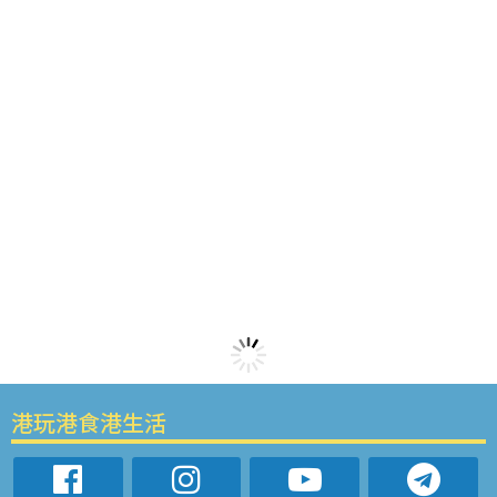
港玩港食港生活