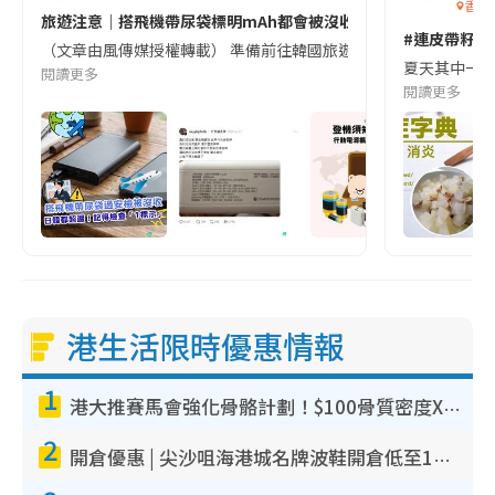
香港
旅遊注意｜搭飛機帶尿袋標明mAh都會被沒收😱出發前切記檢查「1
#連皮帶籽都
（文章由風傳媒授權轉載） 準備前往韓國旅遊的民眾，近期要特別留
夏天其中一種時
閱讀更多
閱讀更多
港生活限時優惠情報
1
港大推賽馬會強化骨骼計劃！$100骨質密度X光檢查 完成免費運動訓練送超市禮券！附參加資格
2
開倉優惠 | 尖沙咀海港城名牌波鞋開倉低至1折！On鞋$899起／Joy&Peace鞋履$98起