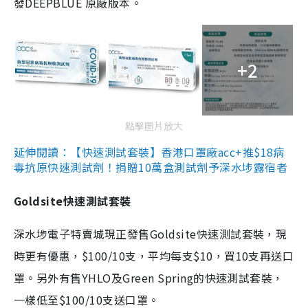
發DEEPBLUE 原廠版本。
+2
點擊圖片放大
延伸閱讀：【快速測試套裝】香港口罩廠acc+推$18病
毒抗原快速測試劑！捐贈10萬盒測試劑予深水埗露宿者
Goldsite快速測試套裝
深水埗電子特賣城現正發售Goldsite快速測試套裝，現
時更有優惠，$100/10支，平均每支$10，買10支再送口
罩。另外有售YHLO及Green Spring的快速測試套裝，
一樣低至$100/10支送口罩。