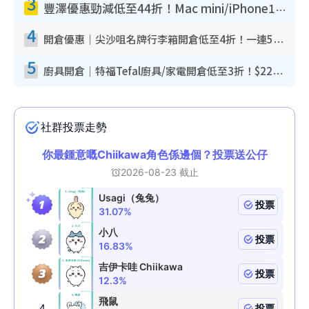
3
豐澤優惠勁減低至44折！Mac mini/iPhone17Pro大減價！廚房家電$220起
4
開倉優惠｜尖沙咀名牌行李箱開倉低至4折！一連5日 American Tourister/ace./Hallmark $200起！
5
廚具開倉｜特福Tefal廚具/家電開倉低至3折！$220起買平底鍋/炒鑊/湯煲！電飯煲/吸塵機/燙斗$418起