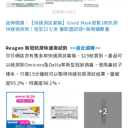
點擊圖片放大
延伸閱讀：【快速測試套裝】Good Mask發售3款抗原
快速檢測劑！低至$15/支 獲歐盟認證+無限購數量
Reagen 新冠抗原快速測試劑
>>按此選購<<
莎莎網店亦有售多款快速測試套裝，$19就買到。產品可
以檢測到Omicron及Delta等新型冠狀病毒，使用鼻拭子
樣本，只需15分鐘就可以取得快速抗原測試結果。靈敏
度95.2%，特異度98.1%。
+2