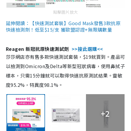
點擊圖片放大
延伸閱讀：【快速測試套裝】Good Mask發售3款抗原
快速檢測劑！低至$15/支 獲歐盟認證+無限購數量
Reagen 新冠抗原快速測試劑
>>按此選購<<
莎莎網店亦有售多款快速測試套裝，$19就買到。產品可
以檢測到Omicron及Delta等新型冠狀病毒，使用鼻拭子
樣本，只需15分鐘就可以取得快速抗原測試結果。靈敏
度95.2%，特異度98.1%。
+2