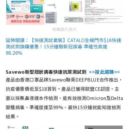
點擊圖片放大
延伸閱讀：【快速測試套裝】CATALO全線門市$16快速
測試劑換購優惠！15分鐘驗新冠病毒 準確性高達
98.26%
Savewo新型冠狀病毒快速抗原測試劑
>>按此選購<<
產品由香港口罩品牌Savewo聯乘DEEPBLUE合作推出，
抗疫優惠價低至$18買到。產品已獲得歐盟CE認證，主
要以採集鼻液樣本作檢測，能有效檢測Omicron及Delta
變種病毒，準確度達至99%，最快15分鐘就能知道檢測
結果。