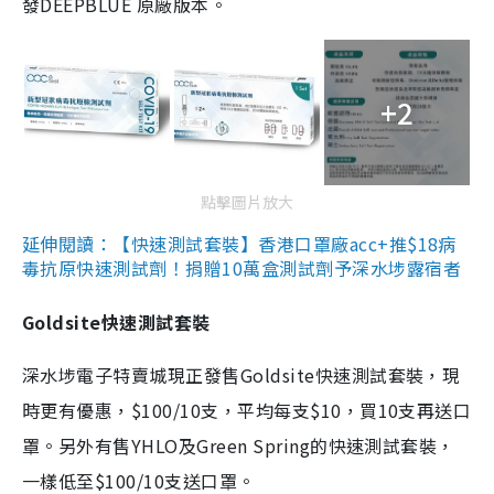
發DEEPBLUE 原廠版本。
+2
點擊圖片放大
延伸閱讀：【快速測試套裝】香港口罩廠acc+推$18病
毒抗原快速測試劑！捐贈10萬盒測試劑予深水埗露宿者
Goldsite快速測試套裝
深水埗電子特賣城現正發售Goldsite快速測試套裝，現
時更有優惠，$100/10支，平均每支$10，買10支再送口
罩。另外有售YHLO及Green Spring的快速測試套裝，
一樣低至$100/10支送口罩。