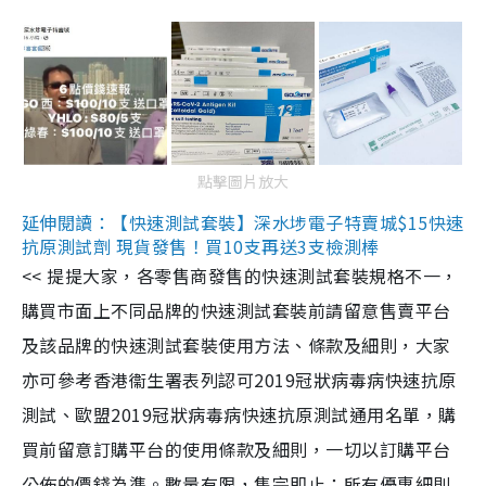
點擊圖片放大
延伸閱讀：【快速測試套裝】深水埗電子特賣城$15快速
抗原測試劑 現貨發售！買10支再送3支檢測棒
<< 提提大家，各零售商發售的快速測試套裝規格不一，
購買市面上不同品牌的快速測試套裝前請留意售賣平台
及該品牌的快速測試套裝使用方法、條款及細則，大家
亦可參考香港衞生署表列認可2019冠狀病毒病快速抗原
測試、歐盟2019冠狀病毒病快速抗原測試通用名單，購
買前留意訂購平台的使用條款及細則，一切以訂購平台
公佈的價錢為準。數量有限，售完即止；所有優惠細則