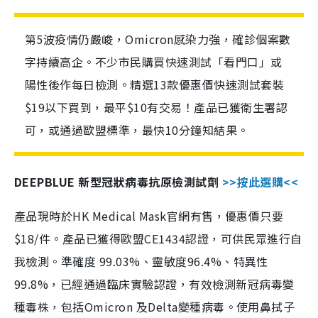
第5波疫情仍嚴峻，Omicron感染力強，確診個案數
字持續高企。不少市民購買快速測試「看門口」或
陽性後作每日檢測。精選13款優惠價快速測試套裝
$19以下買到，最平$10有交易！產品已獲衛生署認
可，或通過歐盟標準，最快10分鐘知結果。
DEEPBLUE 新型冠狀病毒抗原檢測試劑
>>按此選購<<
產品現時於HK Medical Mask官網有售，優惠價只要
$18/件。產品已獲得歐盟CE1434認證，可供民眾進行自
我檢測。準確度 99.03%、靈敏度96.4%、特異性
99.8%，已經通過臨床實驗認證，有效檢測新冠病毒變
種毒株，包括Omicron 及Delta變種病毒。使用鼻拭子