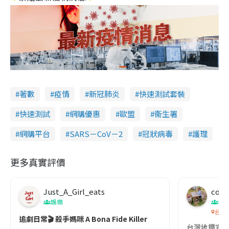
著數
疫情
新冠肺炎
快速測試套裝
快速測試
網購優惠
歐盟
衞生署
網購平台
SARS－CoV－2
冠狀病毒
護理
更多真實評價
Just_A_Girl_eats
co c
娛樂
吹
台灣
追劇日常🎬 殺手媽咪 A Bona Fide Killer
台灣地鐵宣