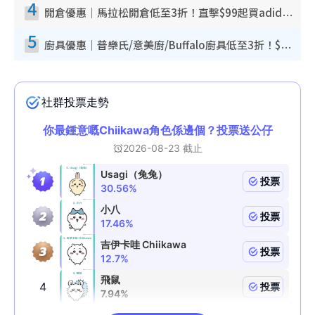
4
開倉優惠｜馬拉松開倉低至3折！直擊$99起買adidas／New Balance／Puma鞋款 STANLEY保溫杯劈價至$119起
5
廚具優惠｜普樂氏/意美廚/Buffalo廚具低至3折！$89起買煎鍋／炒鑊／個人鍋 同場小家電激減至$99起