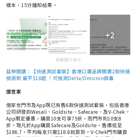
樣本，15分鐘知結果。
+2
點擊圖片放大
延伸閱讀：【快速測試套裝】香港口罩品牌開賣2款快速
檢測劑 最平$18起 ！可檢測Delta/Omicron病毒
億世家
億家世門市及App現已有售6款快速測試套裝，包括香港
公司研發的Wesail、Goldsite、Safecare、及V-Chek。
App限定優惠，購買10支可享75折，而門市則10支8
折。現凡於App購買Safecare及Goldsite，售價低至
$186.7，平均每支只需$18.6就買到。V-Chek門市購買