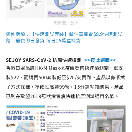
點擊圖片放大
延伸閱讀：【快速測試套裝】鄰住買開賣$9.9快速測試
劑！最快即日發貨 每日15萬盒補貨
SEJOY SARS-CoV-2 抗原快速檢測
>>按此選購<<
香港口罩品牌HK-M Mask抗疫價發售快速檢測劑，單支
裝$22，而購買500套裝低至$20/支買到。產品以鼻咽拭
子方式採樣，準確性高達99%，15分鐘就知結果。產品
已列在歐盟2019冠狀病毒病快速抗原測試通用名單。