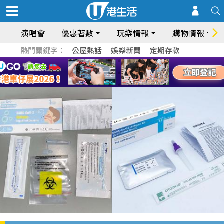
演唱會
優惠著數
玩樂情報
購物情報
熱門關鍵字：
公屋熱話
娛樂新聞
定期存款