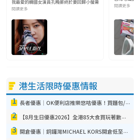
我最愛的韓國女演員孔曉振終於要回歸小螢幕啦!這次的劇本改編自同名
閱讀更多
閱讀更多
港生活限時優惠情報
1
長者優惠｜OK便利店推樂悠咭優惠！買麵包/牛奶/保健品拍卡即減
2
【8月生日優惠2026】全港85大食買玩著數攻略 自助餐/火鍋放題同行免費＋誠品/DONKI送現金券
3
開倉優惠｜銅鑼灣MICHAEL KORS開倉低至17折！直擊$500起買手袋/銀包/鞋款 必買經典Jet Set系列