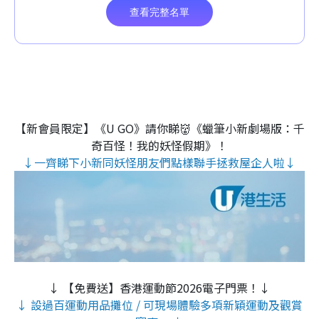
【新會員限定】《U GO》請你睇👹《蠟筆小新劇場版：千
奇百怪！我的妖怪假期》！
↓一齊睇下小新同妖怪朋友們點樣聯手拯救屋企人啦↓
↓ 【免費送】香港運動節2026電子門票！↓
↓ 設過百運動用品攤位 / 可現場體驗多項新穎運動及觀賞