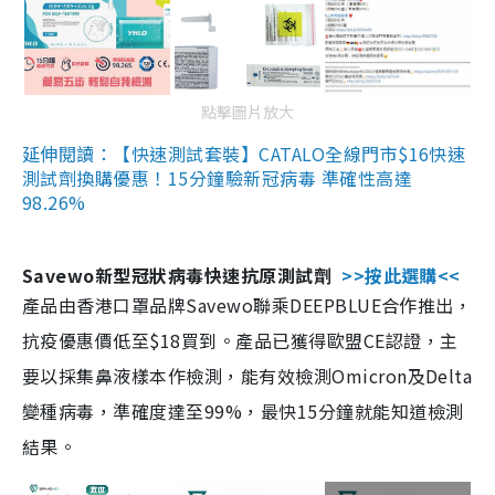
點擊圖片放大
延伸閱讀：【快速測試套裝】CATALO全線門市$16快速
測試劑換購優惠！15分鐘驗新冠病毒 準確性高達
98.26%
Savewo新型冠狀病毒快速抗原測試劑
>>按此選購<<
產品由香港口罩品牌Savewo聯乘DEEPBLUE合作推出，
抗疫優惠價低至$18買到。產品已獲得歐盟CE認證，主
要以採集鼻液樣本作檢測，能有效檢測Omicron及Delta
變種病毒，準確度達至99%，最快15分鐘就能知道檢測
結果。