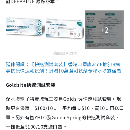
發DEEPBLUE 原廠版本。
+2
點擊圖片放大
延伸閱讀：【快速測試套裝】香港口罩廠acc+推$18病
毒抗原快速測試劑！捐贈10萬盒測試劑予深水埗露宿者
Goldsite快速測試套裝
深水埗電子特賣城現正發售Goldsite快速測試套裝，現
時更有優惠，$100/10支，平均每支$10，買10支再送口
罩。另外有售YHLO及Green Spring的快速測試套裝，
一樣低至$100/10支送口罩。