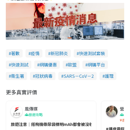
著數
疫情
新冠肺炎
快速測試套裝
快速測試
網購優惠
歐盟
網購平台
衞生署
冠狀病毒
SARS－CoV－2
護理
更多真實評價
風傳媒
營養教
旅遊攻略
生
香港
旅遊注意｜搭飛機帶尿袋標明mAh都會被沒收😱出發前切記檢查「1
#連皮帶籽都