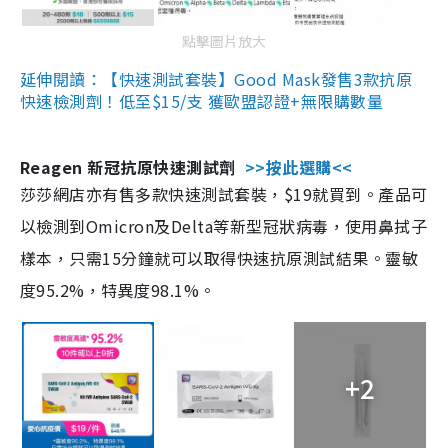
點擊圖片放大
延伸閱讀：【快速測試套裝】Good Mask發售3款抗原
快速檢測劑！低至$15/支 獲歐盟認證+無限購數量
Reagen 新冠抗原快速測試劑
>>按此選購<<
莎莎網店亦有售多款快速測試套裝，$19就買到。產品可
以檢測到Omicron及Delta等新型冠狀病毒，使用鼻拭子
樣本，只需15分鐘就可以取得快速抗原測試結果。靈敏
度95.2%，特異度98.1%。
+2