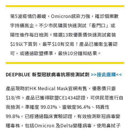
第5波疫情仍嚴峻，Omicron感染力強，確診個案數
字持續高企。不少市民購買快速測試「看門口」或
陽性後作每日檢測。精選13款優惠價快速測試套裝
$19以下買到，最平$10有交易！產品已獲衛生署認
可，或通過歐盟標準，最快10分鐘知結果。
DEEPBLUE 新型冠狀病毒抗原檢測試劑
>>按此選購<<
產品現時於HK Medical Mask官網有售，優惠價只要
$18/件。產品已獲得歐盟CE1434認證，可供民眾進行自
我檢測。準確度 99.03%、靈敏度96.4%、特異性
99.8%，已經通過臨床實驗認證，有效檢測新冠病毒變
種毒株，包括Omicron 及Delta變種病毒。使用鼻拭子