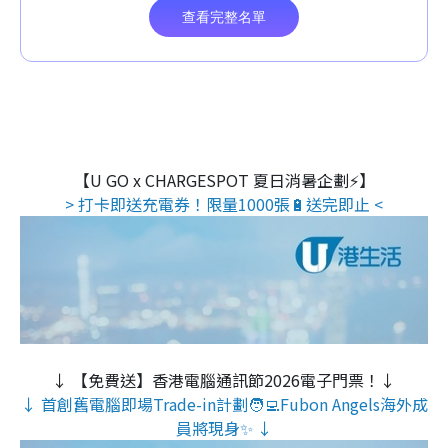
【U GO x CHARGESPOT 夏日消暑企劃⚡】
> 打卡即送充電券！限量1000張🔋送完即止 <
↓ 【免費送】香港電腦通訊節2026電子門票！↓
↓ 首創舊電腦即場Trade-in計劃🧑‍💻Fubon Angels海外成
員將現身✨ ↓