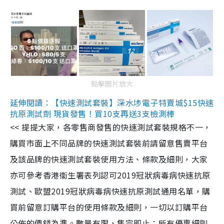
點擊圖片放大
延伸閱讀：【快速測試套裝】深水埗電子特賣城$15快速
抗原測試劑 現貨發售！買10支再送3支檢測棒
<< 提提大家，各零售商發售的快速測試套裝規格不一，
購買市面上不同品牌的快速測試套裝前請留意售賣平台
及該品牌的快速測試套裝使用方法、條款及細則，大家
亦可參考香港衞生署表列認可2019冠狀病毒病快速抗原
測試、歐盟2019冠狀病毒病快速抗原測試通用名單，購
買前留意訂購平台的使用條款及細則，一切以訂購平台
公佈的價錢為準。數量有限，售完即止；所有優惠細則