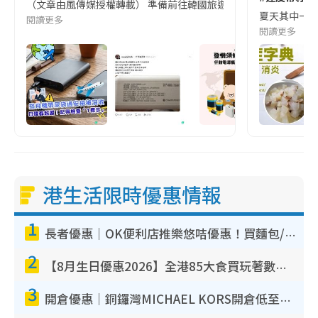
（文章由風傳媒授權轉載） 準備前往韓國旅遊的民眾，近期要特別留
夏天其中一種時
閱讀更多
閱讀更多
港生活限時優惠情報
1
長者優惠｜OK便利店推樂悠咭優惠！買麵包/牛奶/保健品拍卡即減
2
【8月生日優惠2026】全港85大食買玩著數攻略 自助餐/火鍋放題同行免費＋誠品/DONKI送現金券
3
開倉優惠｜銅鑼灣MICHAEL KORS開倉低至17折！直擊$500起買手袋/銀包/鞋款 必買經典Jet Set系列