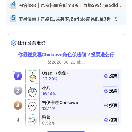
4
開倉優惠｜馬拉松開倉低至3折！直擊$99起買adidas／New Balance／Puma鞋款 STANLEY保溫杯劈價至$119起
5
廚具優惠｜普樂氏/意美廚/Buffalo廚具低至3折！$89起買煎鍋／炒鑊／個人鍋 同場小家電激減至$99起