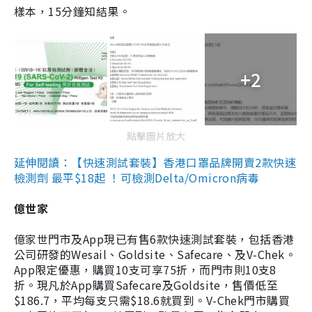
樣本，15分鐘知結果。
+2
點擊圖片放大
延伸閱讀：【快速測試套裝】香港口罩品牌開賣2款快速
檢測劑 最平$18起 ！可檢測Delta/Omicron病毒
億世家
億家世門市及App現已有售6款快速測試套裝，包括香港
公司研發的Wesail、Goldsite、Safecare、及V-Chek。
App限定優惠，購買10支可享75折，而門市則10支8
折。現凡於App購買Safecare及Goldsite，售價低至
$186.7，平均每支只需$18.6就買到。V-Chek門市購買