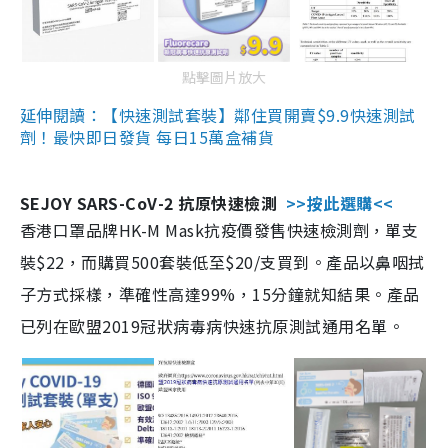
點擊圖片放大
延伸閱讀：【快速測試套裝】鄰住買開賣$9.9快速測試
劑！最快即日發貨 每日15萬盒補貨
SEJOY SARS-CoV-2 抗原快速檢測
>>按此選購<<
香港口罩品牌HK-M Mask抗疫價發售快速檢測劑，單支
裝$22，而購買500套裝低至$20/支買到。產品以鼻咽拭
子方式採樣，準確性高達99%，15分鐘就知結果。產品
已列在歐盟2019冠狀病毒病快速抗原測試通用名單。