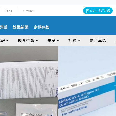
Blog
e-zone
U GO搵好去處
熱話
娛樂新聞
定期存款
情報
飲食情報
娛樂
社會
影片專區