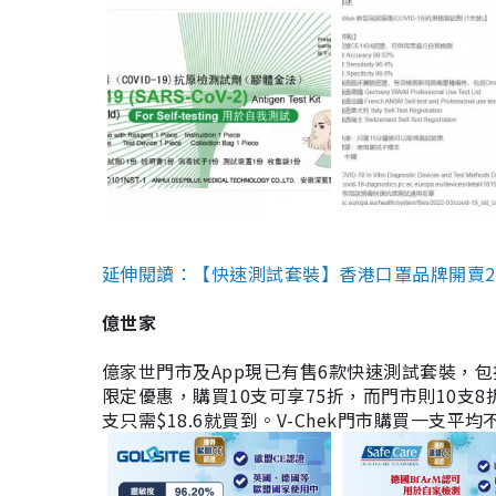
延伸閱讀：【快速測試套裝】香港口罩品牌開賣2款快速
億世家
億家世門市及App現已有售6款快速測試套裝，包括香港公司
限定優惠，購買10支可享75折，而門市則10支8折。現
支只需$18.6就買到。V-Chek門市購買一支平