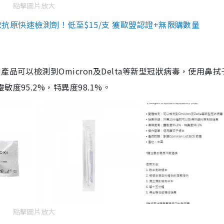
點擊圖片放大
3款抗原快速檢測劑！低至$15/支 獲歐盟認證+無限購數量
品可以檢測到Omicron及Delta等新型冠狀病毒，使用鼻拭
度95.2%，特異度98.1%。
點擊圖片放大