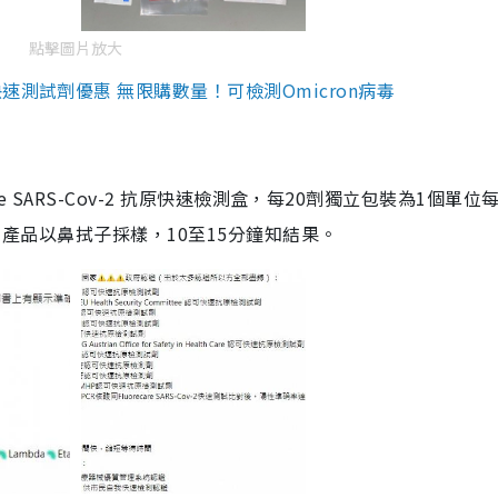
點擊圖片放大
測試劑優惠 無限購數量！可檢測Omicron病毒
are SARS-Cov-2 抗原快速檢測盒，每20劑獨立包裝為1個單位
5。產品以鼻拭子採樣，10至15分鐘知結果。