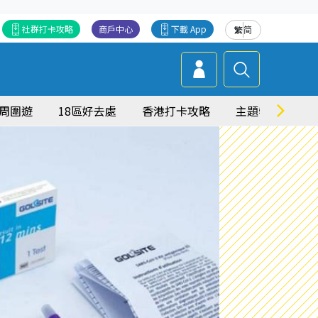
社群打卡攻略
商戶中心
下載 App
繁
简
周圍遊
18區好去處
香港打卡攻略
主題特集