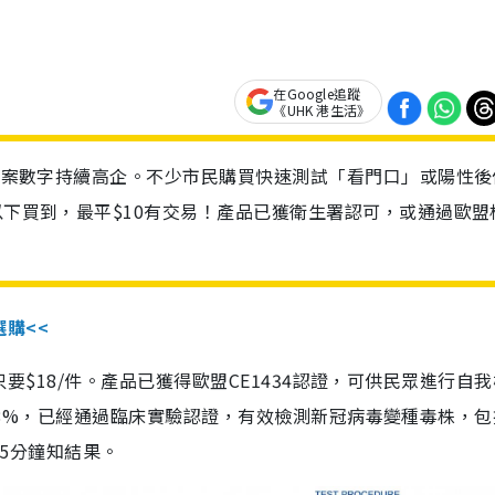
在Google追蹤
《UHK 港生活》
診個案數字持續高企。不少市民購買快速測試「看門口」或陽性後
以下買到，最平$10有交易！產品已獲衛生署認可，或通過歐盟
選購<<
惠價只要$18/件。產品已獲得歐盟CE1434認證，可供民眾進行自
性99.8%，已經通過臨床實驗認證，有效檢測新冠病毒變種毒株，
，15分鐘知結果。