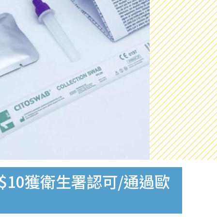
$10獲衛生署認可/通過歐