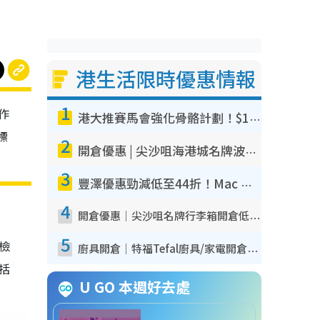
港生活限時優惠情報
1
作
港大推賽馬會強化骨骼計劃！$100骨質密度X光檢查 完成免費運動訓練送超市禮券！附參加資格
標
2
開倉優惠 | 尖沙咀海港城名牌波鞋開倉低至1折！On鞋$899起／Joy&Peace鞋履$98起
3
豐澤優惠勁減低至44折！Mac mini/iPhone17Pro大減價！廚房家電$220起
4
開倉優惠｜尖沙咀名牌行李箱開倉低至4折！一連5日 American Tourister/ace./Hallmark $200起！
5
我檢
廚具開倉｜特福Tefal廚具/家電開倉低至3折！$220起買平底鍋/炒鑊/湯煲！電飯煲/吸塵機/燙斗$418起
包括
U GO 本週好去處