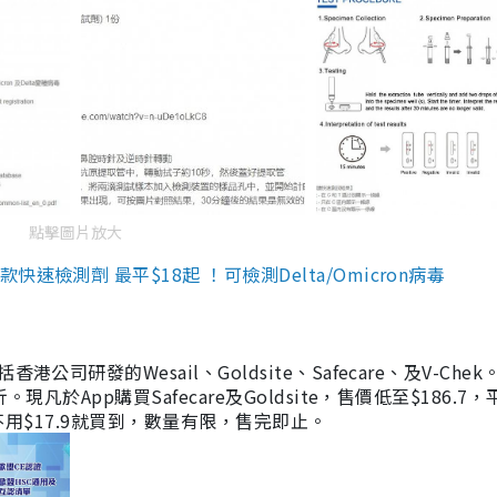
點擊圖片放大
檢測劑 最平$18起 ！可檢測Delta/Omicron病毒
研發的Wesail、Goldsite、Safecare、及V-Chek。
凡於App購買Safecare及Goldsite，售價低至$186.7
均不用$17.9就買到，數量有限，售完即止。