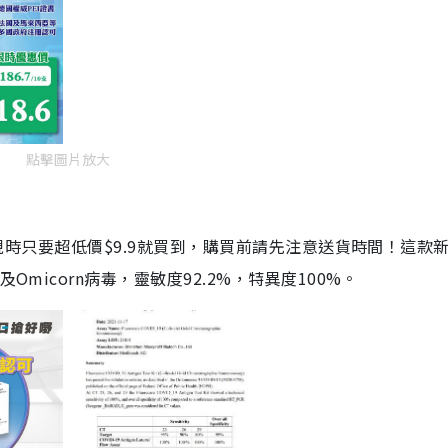
點擊圖片放大
劑，現時只要超低價$9.9就買到，購買前請先注意送貨時間！這款
Omicorn病毒，靈敏度92.2%，特異度100%。