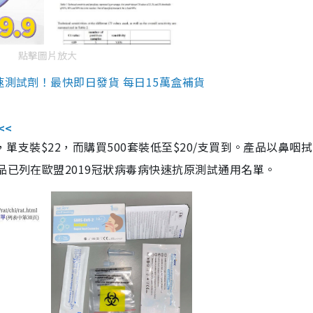
點擊圖片放大
速測試劑！最快即日發貨 每日15萬盒補貨
<<
，單支裝$22，而購買500套裝低至$20/支買到。產品以鼻咽
品已列在歐盟2019冠狀病毒病快速抗原測試通用名單。