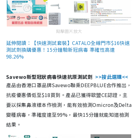
點擊圖片放大
延伸閱讀：【快速測試套裝】CATALO全線門市$16快速
測試劑換購優惠！15分鐘驗新冠病毒 準確性高達
98.26%
Savewo新型冠狀病毒快速抗原測試劑
>>按此選購<<
產品由香港口罩品牌Savewo聯乘DEEPBLUE合作推出，
抗疫優惠價低至$18買到。產品已獲得歐盟CE認證，主
要以採集鼻液樣本作檢測，能有效檢測Omicron及Delta
變種病毒，準確度達至99%，最快15分鐘就能知道檢測
結果。