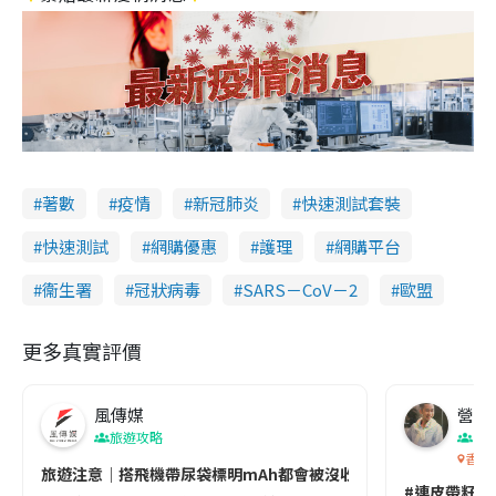
著數
疫情
新冠肺炎
快速測試套裝
快速測試
網購優惠
護理
網購平台
衞生署
冠狀病毒
SARS－CoV－2
歐盟
更多真實評價
風傳媒
營養教
旅遊攻略
生
香港
旅遊注意｜搭飛機帶尿袋標明mAh都會被沒收😱出發前切記檢查「1
#連皮帶籽都