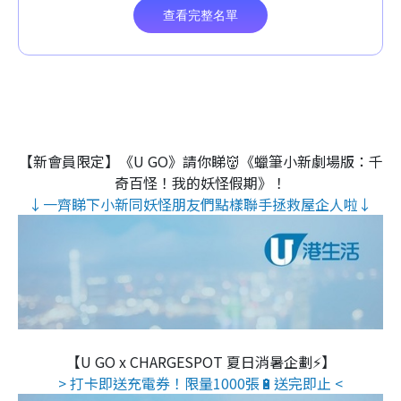
【新會員限定】《U GO》請你睇👹《蠟筆小新劇場版：千
奇百怪！我的妖怪假期》！
↓一齊睇下小新同妖怪朋友們點樣聯手拯救屋企人啦↓
【U GO x CHARGESPOT 夏日消暑企劃⚡】
> 打卡即送充電券！限量1000張🔋送完即止 <