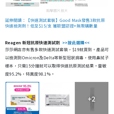
點擊圖片放大
延伸閱讀：【快速測試套裝】Good Mask發售3款抗原
快速檢測劑！低至$15/支 獲歐盟認證+無限購數量
Reagen 新冠抗原快速測試劑
>>按此選購<<
莎莎網店亦有售多款快速測試套裝，$19就買到。產品可
以檢測到Omicron及Delta等新型冠狀病毒，使用鼻拭子
樣本，只需15分鐘就可以取得快速抗原測試結果。靈敏
度95.2%，特異度98.1%。
+2