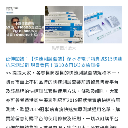
點擊圖片放大
延伸閱讀：【快速測試套裝】深水埗電子特賣城$15快速
抗原測試劑 現貨發售！買10支再送3支檢測棒
<< 提提大家，各零售商發售的快速測試套裝規格不一，
購買市面上不同品牌的快速測試套裝前請留意售賣平台
及該品牌的快速測試套裝使用方法、條款及細則，大家
亦可參考香港衞生署表列認可2019冠狀病毒病快速抗原
測試、歐盟2019冠狀病毒病快速抗原測試通用名單，購
買前留意訂購平台的使用條款及細則，一切以訂購平台
公佈的價錢為準。數量有限，售完即止；所有優惠細則