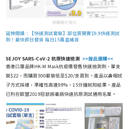
點擊圖片放大
延伸閱讀：【快速測試套裝】鄰住買開賣$9.9快速測試
劑！最快即日發貨 每日15萬盒補貨
SEJOY SARS-CoV-2 抗原快速檢測
>>按此選購<<
香港口罩品牌HK-M Mask抗疫價發售快速檢測劑，單支
裝$22，而購買500套裝低至$20/支買到。產品以鼻咽拭
子方式採樣，準確性高達99%，15分鐘就知結果。產品
已列在歐盟2019冠狀病毒病快速抗原測試通用名單。