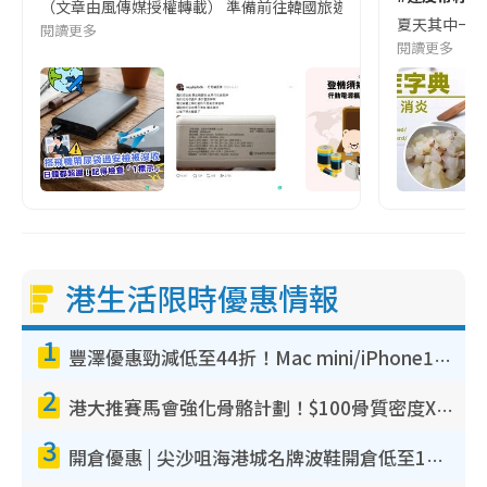
（文章由風傳媒授權轉載） 準備前往韓國旅遊的民眾，近期要特別留
夏天其中一種時
閱讀更多
閱讀更多
港生活限時優惠情報
1
豐澤優惠勁減低至44折！Mac mini/iPhone17Pro大減價！廚房家電$220起
2
港大推賽馬會強化骨骼計劃！$100骨質密度X光檢查 完成免費運動訓練送超市禮券！附參加資格
3
開倉優惠 | 尖沙咀海港城名牌波鞋開倉低至1折！On鞋$899起／Joy&Peace鞋履$98起