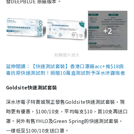
發DEEPBLUE 原廠版本。
+2
點擊圖片放大
延伸閱讀：【快速測試套裝】香港口罩廠acc+推$18病
毒抗原快速測試劑！捐贈10萬盒測試劑予深水埗露宿者
Goldsite快速測試套裝
深水埗電子特賣城現正發售Goldsite快速測試套裝，現
時更有優惠，$100/10支，平均每支$10，買10支再送口
罩。另外有售YHLO及Green Spring的快速測試套裝，
一樣低至$100/10支送口罩。