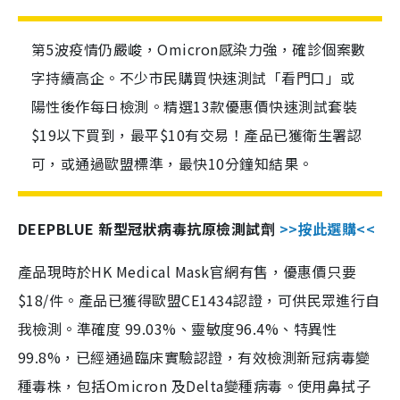
第5波疫情仍嚴峻，Omicron感染力強，確診個案數
字持續高企。不少市民購買快速測試「看門口」或
陽性後作每日檢測。精選13款優惠價快速測試套裝
$19以下買到，最平$10有交易！產品已獲衛生署認
可，或通過歐盟標準，最快10分鐘知結果。
DEEPBLUE 新型冠狀病毒抗原檢測試劑
>>按此選購<<
產品現時於HK Medical Mask官網有售，優惠價只要
$18/件。產品已獲得歐盟CE1434認證，可供民眾進行自
我檢測。準確度 99.03%、靈敏度96.4%、特異性
99.8%，已經通過臨床實驗認證，有效檢測新冠病毒變
種毒株，包括Omicron 及Delta變種病毒。使用鼻拭子