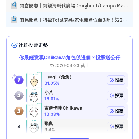
4
開倉優惠｜銅鑼灣時代廣場Doughnut/Campo Marzio開倉低至1折！背囊、書包、手袋劈價$200起
5
廚具開倉｜特福Tefal廚具/家電開倉低至3折！$220起買平底鍋/炒鑊/湯煲！電飯煲/吸塵機/燙斗$418起