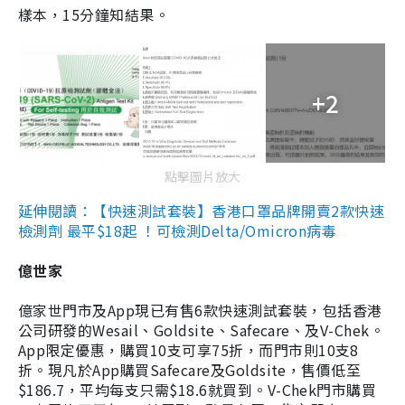
樣本，15分鐘知結果。
+2
點擊圖片放大
延伸閱讀：【快速測試套裝】香港口罩品牌開賣2款快速
檢測劑 最平$18起 ！可檢測Delta/Omicron病毒
億世家
億家世門市及App現已有售6款快速測試套裝，包括香港
公司研發的Wesail、Goldsite、Safecare、及V-Chek。
App限定優惠，購買10支可享75折，而門市則10支8
折。現凡於App購買Safecare及Goldsite，售價低至
$186.7，平均每支只需$18.6就買到。V-Chek門市購買