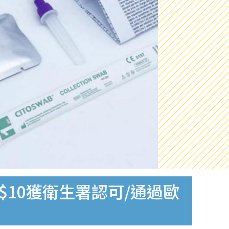
$10獲衛生署認可/通過歐