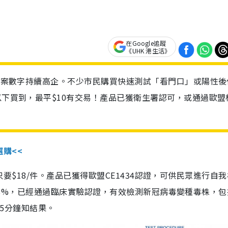
在Google追蹤
《UHK 港生活》
診個案數字持續高企。不少市民購買快速測試「看門口」或陽性後
以下買到，最平$10有交易！產品已獲衛生署認可，或通過歐盟
選購<<
惠價只要$18/件。產品已獲得歐盟CE1434認證，可供民眾進行自
性99.8%，已經通過臨床實驗認證，有效檢測新冠病毒變種毒株，
，15分鐘知結果。