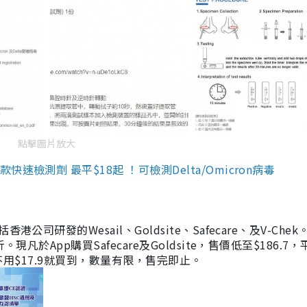
點擊圖片放大
檢測劑 最平$18起 ！可檢測Delta/Omicron病毒
研發的Wesail、Goldsite、Safecare、及V-Chek。
凡於App購買Safecare及Goldsite，售價低至$186.7
均不用$17.9就買到，數量有限，售完即止。