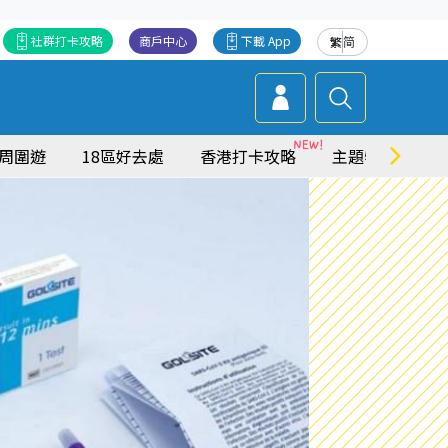
社群打卡攻略
商戶中心
下載 App
繁
简
周圍遊
18區好去處
香港打卡攻略
主題特集