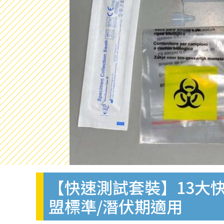
【快速測試套裝】13大快
盟標準/潛伏期適用