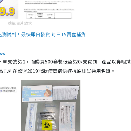
點擊圖片放大
速測試劑！最快即日發貨 每日15萬盒補貨
<<
，單支裝$22，而購買500套裝低至$20/支買到。產品以鼻咽
品已列在歐盟2019冠狀病毒病快速抗原測試通用名單。