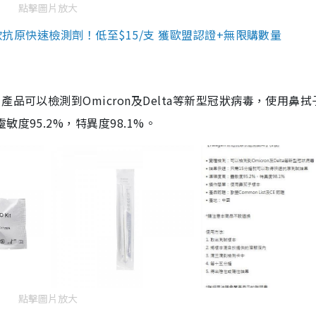
點擊圖片放大
3款抗原快速檢測劑！低至$15/支 獲歐盟認證+無限購數量
品可以檢測到Omicron及Delta等新型冠狀病毒，使用鼻拭
度95.2%，特異度98.1%。
點擊圖片放大