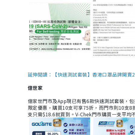
延伸閱讀：【快速測試套裝】香港口罩品牌開賣2款快速
億世家
億家世門市及App現已有售6款快速測試套裝，包括香港公司
限定優惠，購買10支可享75折，而門市則10支8折。現
支只需$18.6就買到。V-Chek門市購買一支平