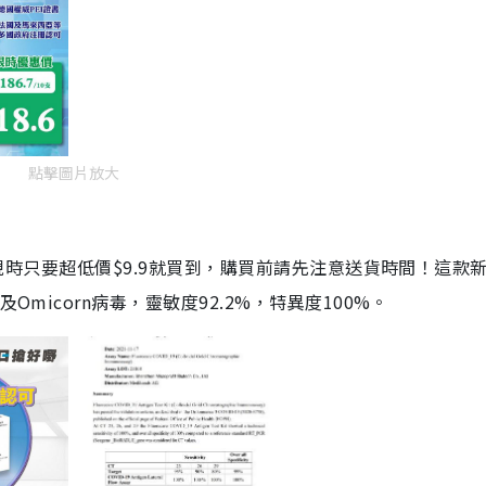
點擊圖片放大
劑，現時只要超低價$9.9就買到，購買前請先注意送貨時間！這款
Omicorn病毒，靈敏度92.2%，特異度100%。