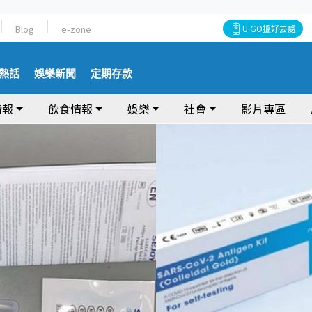
Blog
e-zone
U GO搵好去處
熱話
娛樂新聞
定期存款
情報
飲食情報
娛樂
社會
影片專區