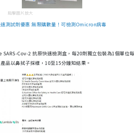
點擊圖片放大
測試劑優惠 無限購數量！可檢測Omicron病毒
are SARS-Cov-2 抗原快速檢測盒，每20劑獨立包裝為1個單位
5。產品以鼻拭子採樣，10至15分鐘知結果。