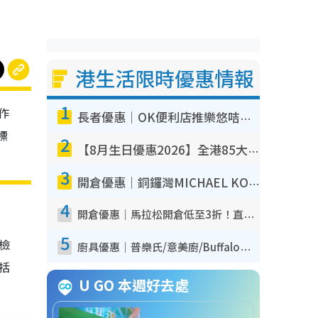
港生活限時優惠情報
1
作
長者優惠｜OK便利店推樂悠咭優惠！買麵包/牛奶/保健品拍卡即減
標
2
【8月生日優惠2026】全港85大食買玩著數攻略 自助餐/火鍋放題同行免費＋誠品/DONKI送現金券
3
開倉優惠｜銅鑼灣MICHAEL KORS開倉低至17折！直擊$500起買手袋/銀包/鞋款 必買經典Jet Set系列
4
開倉優惠｜馬拉松開倉低至3折！直擊$99起買adidas／New Balance／Puma鞋款 STANLEY保溫杯劈價至$119起
5
我檢
廚具優惠｜普樂氏/意美廚/Buffalo廚具低至3折！$89起買煎鍋／炒鑊／個人鍋 同場小家電激減至$99起
包括
U GO 本週好去處