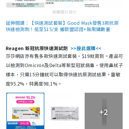
點擊圖片放大
延伸閱讀：【快速測試套裝】Good Mask發售3款抗原
快速檢測劑！低至$15/支 獲歐盟認證+無限購數量
Reagen 新冠抗原快速測試劑
>>按此選購<<
莎莎網店亦有售多款快速測試套裝，$19就買到。產品可
以檢測到Omicron及Delta等新型冠狀病毒，使用鼻拭子
樣本，只需15分鐘就可以取得快速抗原測試結果。靈敏
度95.2%，特異度98.1%。
+2