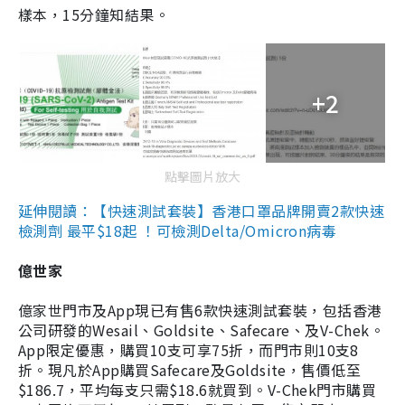
樣本，15分鐘知結果。
+2
點擊圖片放大
延伸閱讀：【快速測試套裝】香港口罩品牌開賣2款快速
檢測劑 最平$18起 ！可檢測Delta/Omicron病毒
億世家
億家世門市及App現已有售6款快速測試套裝，包括香港
公司研發的Wesail、Goldsite、Safecare、及V-Chek。
App限定優惠，購買10支可享75折，而門市則10支8
折。現凡於App購買Safecare及Goldsite，售價低至
$186.7，平均每支只需$18.6就買到。V-Chek門市購買