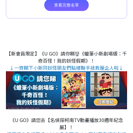
【新會員限定】《U GO》請你睇👹《蠟筆小新劇場版：千
奇百怪！我的妖怪假期》！
↓一齊睇下小新同妖怪朋友們點樣聯手拯救屋企人啦↓
《U GO》請您去【名偵探柯南TV動畫播放30週年紀念
展】！