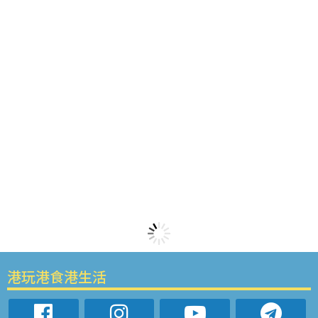
港玩港食港生活