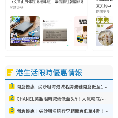
（文章由風傳媒授權轉載） 準備前往韓國旅遊的民眾，近期要特別留
夏天其中一種時
閱讀更多
閱讀更多
港生活限時優惠情報
1
開倉優惠 | 尖沙咀海港城名牌波鞋開倉低至1折！On鞋$899起／Joy&Peace鞋履$98起
2
CHANEL美妝限時減價低至3折！人氣粉底/唇膏/精華液低至$275！COCO香水都有平
3
開倉優惠｜尖沙咀名牌行李箱開倉低至4折！一連5日 American Tourister/ace./Hallmark $200起！