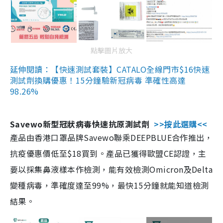
點擊圖片放大
延伸閱讀：【快速測試套裝】CATALO全線門市$16快速
測試劑換購優惠！15分鐘驗新冠病毒 準確性高達
98.26%
Savewo新型冠狀病毒快速抗原測試劑
>>按此選購<<
產品由香港口罩品牌Savewo聯乘DEEPBLUE合作推出，
抗疫優惠價低至$18買到。產品已獲得歐盟CE認證，主
要以採集鼻液樣本作檢測，能有效檢測Omicron及Delta
變種病毒，準確度達至99%，最快15分鐘就能知道檢測
結果。