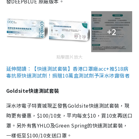
發DEEPBLUE 原廠版本。
+2
點擊圖片放大
延伸閱讀：【快速測試套裝】香港口罩廠acc+推$18病
毒抗原快速測試劑！捐贈10萬盒測試劑予深水埗露宿者
Goldsite快速測試套裝
深水埗電子特賣城現正發售Goldsite快速測試套裝，現
時更有優惠，$100/10支，平均每支$10，買10支再送口
罩。另外有售YHLO及Green Spring的快速測試套裝，
一樣低至$100/10支送口罩。