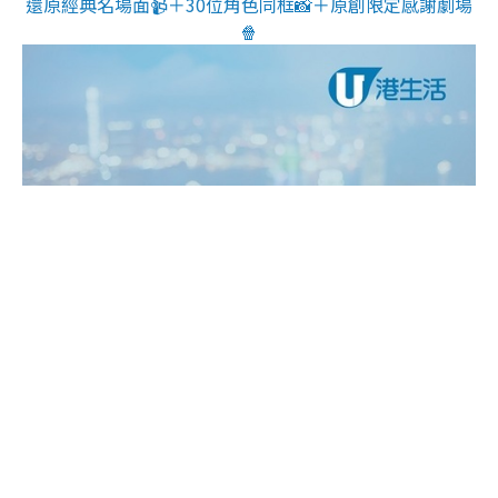
還原經典名場面📹＋30位角色同框📸＋原創限定感謝劇場
🍿