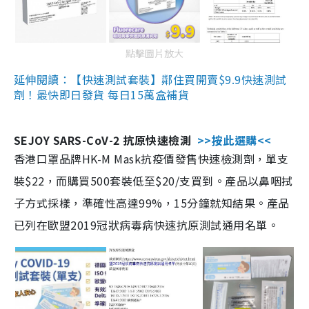
點擊圖片放大
延伸閱讀：【快速測試套裝】鄰住買開賣$9.9快速測試
劑！最快即日發貨 每日15萬盒補貨
SEJOY SARS-CoV-2 抗原快速檢測
>>按此選購<<
香港口罩品牌HK-M Mask抗疫價發售快速檢測劑，單支
裝$22，而購買500套裝低至$20/支買到。產品以鼻咽拭
子方式採樣，準確性高達99%，15分鐘就知結果。產品
已列在歐盟2019冠狀病毒病快速抗原測試通用名單。