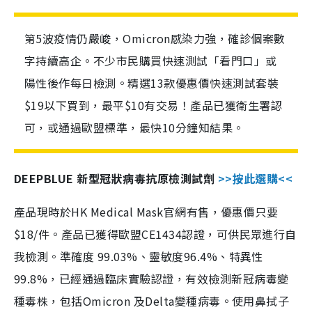
第5波疫情仍嚴峻，Omicron感染力強，確診個案數
字持續高企。不少市民購買快速測試「看門口」或
陽性後作每日檢測。精選13款優惠價快速測試套裝
$19以下買到，最平$10有交易！產品已獲衛生署認
可，或通過歐盟標準，最快10分鐘知結果。
DEEPBLUE 新型冠狀病毒抗原檢測試劑
>>按此選購<<
產品現時於HK Medical Mask官網有售，優惠價只要
$18/件。產品已獲得歐盟CE1434認證，可供民眾進行自
我檢測。準確度 99.03%、靈敏度96.4%、特異性
99.8%，已經通過臨床實驗認證，有效檢測新冠病毒變
種毒株，包括Omicron 及Delta變種病毒。使用鼻拭子