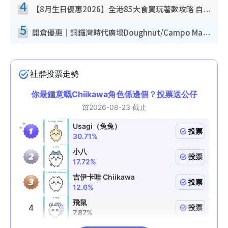
4
【8月生日優惠2026】全港85大食買玩著數攻略 自助餐/火鍋放題同行免費＋誠品/DONKI送現金券
5
開倉優惠｜銅鑼灣時代廣場Doughnut/Campo Marzio開倉低至1折！背囊、書包、手袋劈價$200起