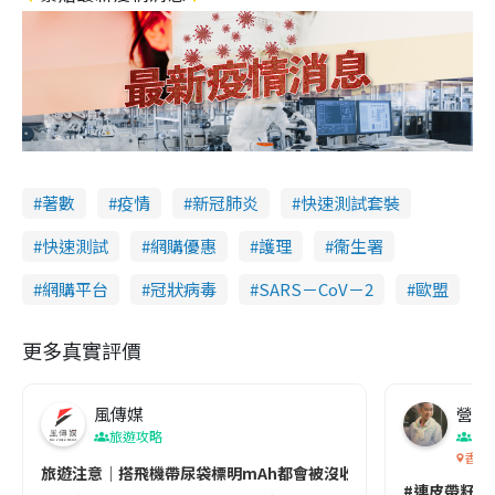
著數
疫情
新冠肺炎
快速測試套裝
快速測試
網購優惠
護理
衞生署
網購平台
冠狀病毒
SARS－CoV－2
歐盟
更多真實評價
風傳媒
營養教
旅遊攻略
生
香港
旅遊注意｜搭飛機帶尿袋標明mAh都會被沒收😱出發前切記檢查「1
#連皮帶籽都