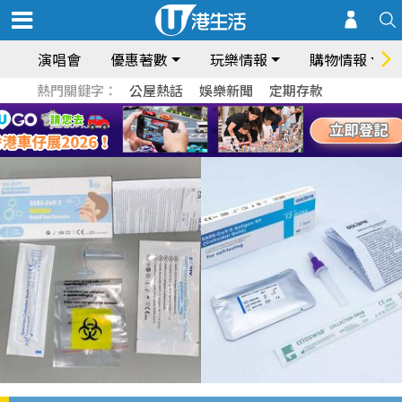
演唱會
優惠著數
玩樂情報
購物情報
熱門關鍵字：
公屋熱話
娛樂新聞
定期存款