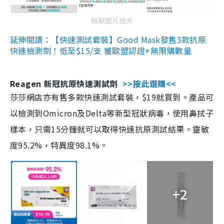
點擊圖片放大
延伸閱讀：【快速測試套裝】Good Mask發售3款抗原
快速檢測劑！低至$15/支 獲歐盟認證+無限購數量
Reagen 新冠抗原快速測試劑
>>按此選購<<
莎莎網店亦有售多款快速測試套裝，$19就買到。產品可
以檢測到Omicron及Delta等新型冠狀病毒，使用鼻拭子
樣本，只需15分鐘就可以取得快速抗原測試結果。靈敏
度95.2%，特異度98.1%。
+2