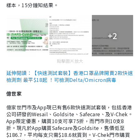
樣本，15分鐘知結果。
+2
點擊圖片放大
延伸閱讀：【快速測試套裝】香港口罩品牌開賣2款快速
檢測劑 最平$18起 ！可檢測Delta/Omicron病毒
億世家
億家世門市及App現已有售6款快速測試套裝，包括香港
公司研發的Wesail、Goldsite、Safecare、及V-Chek。
App限定優惠，購買10支可享75折，而門市則10支8
折。現凡於App購買Safecare及Goldsite，售價低至
$186.7，平均每支只需$18.6就買到。V-Chek門市購買