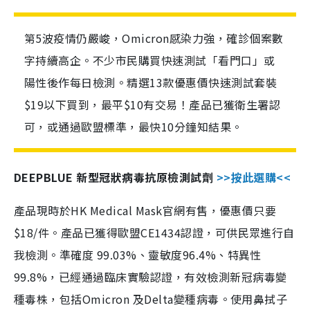
第5波疫情仍嚴峻，Omicron感染力強，確診個案數
字持續高企。不少市民購買快速測試「看門口」或
陽性後作每日檢測。精選13款優惠價快速測試套裝
$19以下買到，最平$10有交易！產品已獲衛生署認
可，或通過歐盟標準，最快10分鐘知結果。
DEEPBLUE 新型冠狀病毒抗原檢測試劑
>>按此選購<<
產品現時於HK Medical Mask官網有售，優惠價只要
$18/件。產品已獲得歐盟CE1434認證，可供民眾進行自
我檢測。準確度 99.03%、靈敏度96.4%、特異性
99.8%，已經通過臨床實驗認證，有效檢測新冠病毒變
種毒株，包括Omicron 及Delta變種病毒。使用鼻拭子