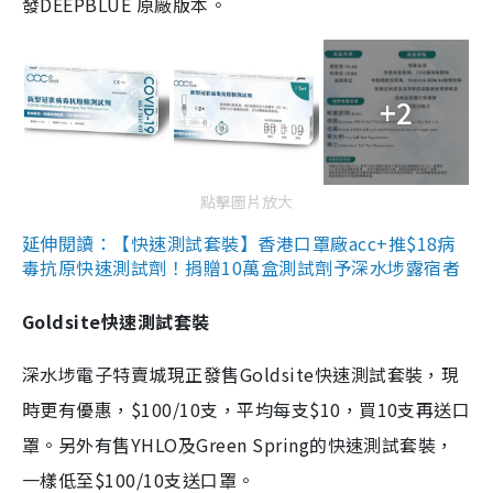
發DEEPBLUE 原廠版本。
+2
點擊圖片放大
延伸閱讀：【快速測試套裝】香港口罩廠acc+推$18病
毒抗原快速測試劑！捐贈10萬盒測試劑予深水埗露宿者
Goldsite快速測試套裝
深水埗電子特賣城現正發售Goldsite快速測試套裝，現
時更有優惠，$100/10支，平均每支$10，買10支再送口
罩。另外有售YHLO及Green Spring的快速測試套裝，
一樣低至$100/10支送口罩。