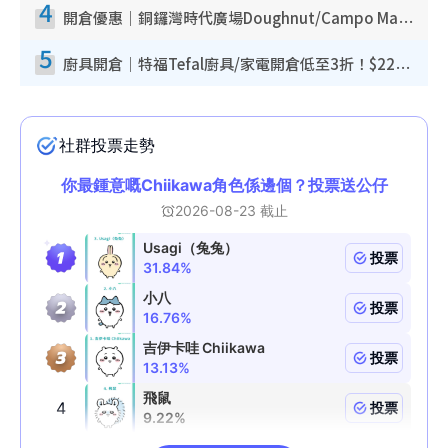
4
開倉優惠｜銅鑼灣時代廣場Doughnut/Campo Marzio開倉低至1折！背囊、書包、手袋劈價$200起
5
廚具開倉｜特福Tefal廚具/家電開倉低至3折！$220起買平底鍋/炒鑊/湯煲！電飯煲/吸塵機/燙斗$418起