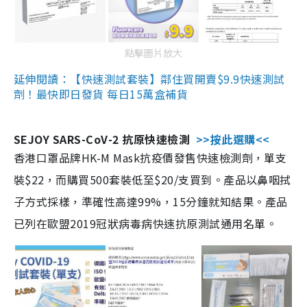
點擊圖片放大
延伸閱讀：【快速測試套裝】鄰住買開賣$9.9快速測試
劑！最快即日發貨 每日15萬盒補貨
SEJOY SARS-CoV-2 抗原快速檢測
>>按此選購<<
香港口罩品牌HK-M Mask抗疫價發售快速檢測劑，單支
裝$22，而購買500套裝低至$20/支買到。產品以鼻咽拭
子方式採樣，準確性高達99%，15分鐘就知結果。產品
已列在歐盟2019冠狀病毒病快速抗原測試通用名單。