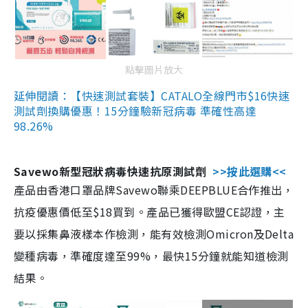
點擊圖片放大
延伸閱讀：【快速測試套裝】CATALO全線門市$16快速
測試劑換購優惠！15分鐘驗新冠病毒 準確性高達
98.26%
Savewo新型冠狀病毒快速抗原測試劑
>>按此選購<<
產品由香港口罩品牌Savewo聯乘DEEPBLUE合作推出，
抗疫優惠價低至$18買到。產品已獲得歐盟CE認證，主
要以採集鼻液樣本作檢測，能有效檢測Omicron及Delta
變種病毒，準確度達至99%，最快15分鐘就能知道檢測
結果。