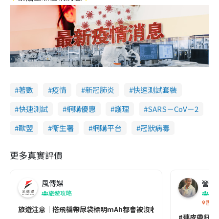
著數
疫情
新冠肺炎
快速測試套裝
快速測試
網購優惠
護理
SARS－CoV－2
歐盟
衞生署
網購平台
冠狀病毒
更多真實評價
風傳媒
營養教
旅遊攻略
生
香港
旅遊注意｜搭飛機帶尿袋標明mAh都會被沒收😱出發前切記檢查「1
#連皮帶籽都