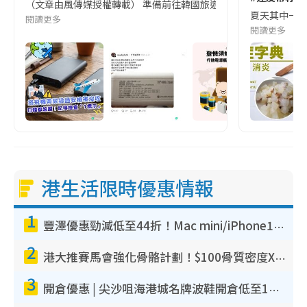
（文章由風傳媒授權轉載） 準備前往韓國旅遊的民眾，近期要特別留
夏天其中一種時
閱讀更多
閱讀更多
港生活限時優惠情報
1
豐澤優惠勁減低至44折！Mac mini/iPhone17Pro大減價！廚房家電$220起
2
港大推賽馬會強化骨骼計劃！$100骨質密度X光檢查 完成免費運動訓練送超市禮券！附參加資格
3
開倉優惠 | 尖沙咀海港城名牌波鞋開倉低至1折！On鞋$899起／Joy&Peace鞋履$98起