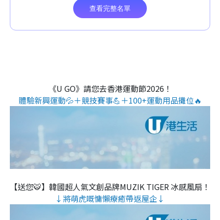
《U GO》請您去香港運動節2026！
體驗新興運動💦＋競技賽事💪＋100+運動用品攤位🔥
【送您🐯】韓國超人氣文創品牌MUZIK TIGER 冰感風扇！
↓將萌虎嘅慵懶療癒帶返屋企↓