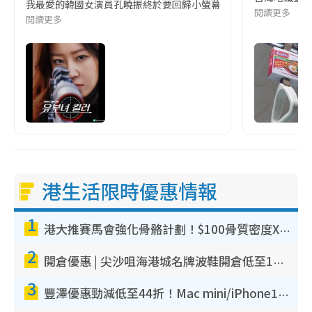
我最愛的韓國女演員孔曉振終於要回歸小螢幕啦!這次的劇本改編自同名
閱讀更多
閱讀更多
港生活限時優惠情報
1
港大推賽馬會強化骨骼計劃！$100骨質密度X光檢查 完成免費運動訓練送超市禮券！附參加資格
2
開倉優惠 | 尖沙咀海港城名牌波鞋開倉低至1折！On鞋$899起／Joy&Peace鞋履$98起
3
豐澤優惠勁減低至44折！Mac mini/iPhone17Pro大減價！廚房家電$220起