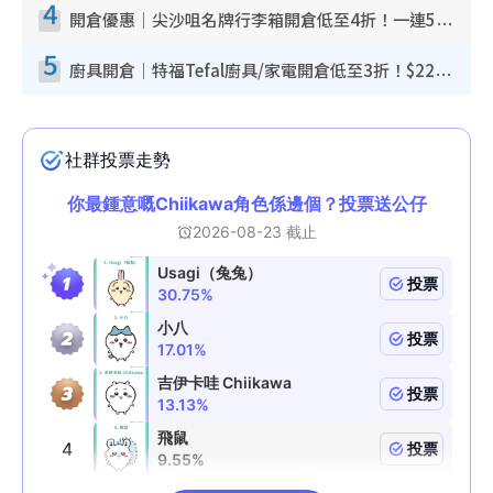
4
開倉優惠｜尖沙咀名牌行李箱開倉低至4折！一連5日 American Tourister/ace./Hallmark $200起！
5
廚具開倉｜特福Tefal廚具/家電開倉低至3折！$220起買平底鍋/炒鑊/湯煲！電飯煲/吸塵機/燙斗$418起