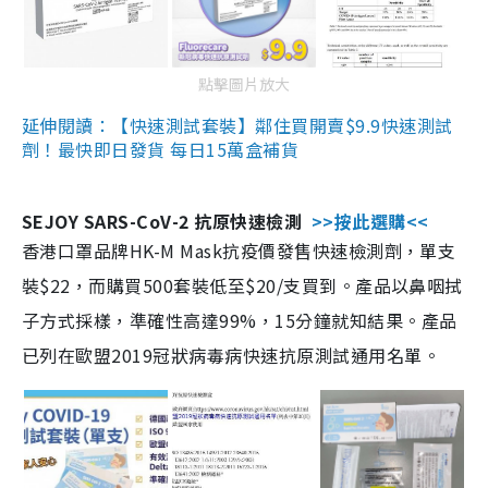
點擊圖片放大
延伸閱讀：【快速測試套裝】鄰住買開賣$9.9快速測試
劑！最快即日發貨 每日15萬盒補貨
SEJOY SARS-CoV-2 抗原快速檢測
>>按此選購<<
香港口罩品牌HK-M Mask抗疫價發售快速檢測劑，單支
裝$22，而購買500套裝低至$20/支買到。產品以鼻咽拭
子方式採樣，準確性高達99%，15分鐘就知結果。產品
已列在歐盟2019冠狀病毒病快速抗原測試通用名單。