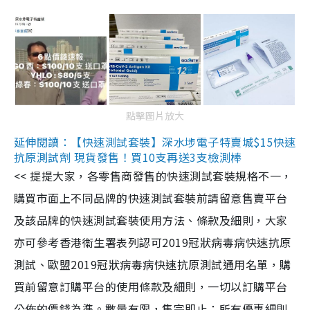
點擊圖片放大
延伸閱讀：【快速測試套裝】深水埗電子特賣城$15快速
抗原測試劑 現貨發售！買10支再送3支檢測棒
<< 提提大家，各零售商發售的快速測試套裝規格不一，
購買市面上不同品牌的快速測試套裝前請留意售賣平台
及該品牌的快速測試套裝使用方法、條款及細則，大家
亦可參考香港衞生署表列認可2019冠狀病毒病快速抗原
測試、歐盟2019冠狀病毒病快速抗原測試通用名單，購
買前留意訂購平台的使用條款及細則，一切以訂購平台
公佈的價錢為準。數量有限，售完即止；所有優惠細則