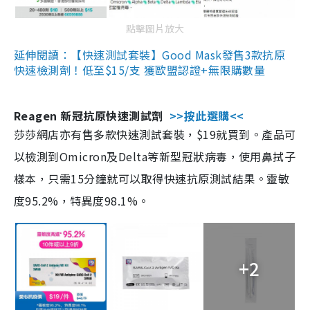
點擊圖片放大
延伸閱讀：【快速測試套裝】Good Mask發售3款抗原
快速檢測劑！低至$15/支 獲歐盟認證+無限購數量
Reagen 新冠抗原快速測試劑
>>按此選購<<
莎莎網店亦有售多款快速測試套裝，$19就買到。產品可
以檢測到Omicron及Delta等新型冠狀病毒，使用鼻拭子
樣本，只需15分鐘就可以取得快速抗原測試結果。靈敏
度95.2%，特異度98.1%。
+2