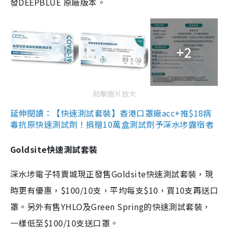
發DEEPBLUE 原廠版本。
+2
點擊圖片放大
延伸閱讀：【快速測試套裝】香港口罩廠acc+推$18病
毒抗原快速測試劑！捐贈10萬盒測試劑予深水埗露宿者
Goldsite快速測試套裝
深水埗電子特賣城現正發售Goldsite快速測試套裝，現
時更有優惠，$100/10支，平均每支$10，買10支再送口
罩。另外有售YHLO及Green Spring的快速測試套裝，
一樣低至$100/10支送口罩。