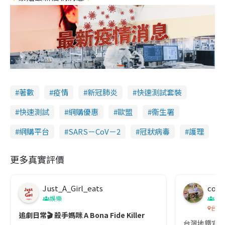
著數
疫情
新冠肺炎
快速測試套裝
快速測試
網購優惠
歐盟
衞生署
網購平台
SARS－CoV－2
冠狀病毒
護理
更多真實評價
Just_A_Girl_eats
co c
娛樂
吹
台灣
追劇日常🎬 殺手媽咪 A Bona Fide Killer
台灣地鐵宣