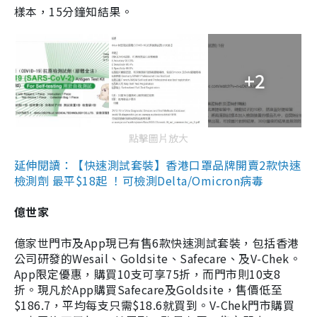
樣本，15分鐘知結果。
+2
點擊圖片放大
延伸閱讀：【快速測試套裝】香港口罩品牌開賣2款快速
檢測劑 最平$18起 ！可檢測Delta/Omicron病毒
億世家
億家世門市及App現已有售6款快速測試套裝，包括香港
公司研發的Wesail、Goldsite、Safecare、及V-Chek。
App限定優惠，購買10支可享75折，而門市則10支8
折。現凡於App購買Safecare及Goldsite，售價低至
$186.7，平均每支只需$18.6就買到。V-Chek門市購買