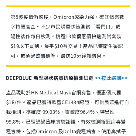
第5波疫情仍嚴峻，Omicron感染力強，確診個案數
字持續高企。不少市民購買快速測試「看門口」或
陽性後作每日檢測。精選13款優惠價快速測試套裝
$19以下買到，最平$10有交易！產品已獲衛生署認
可，或通過歐盟標準，最快10分鐘知結果。
DEEPBLUE 新型冠狀病毒抗原檢測試劑
>>按此選購<<
產品現時於HK Medical Mask官網有售，優惠價只要
$18/件。產品已獲得歐盟CE1434認證，可供民眾進行自
我檢測。準確度 99.03%、靈敏度96.4%、特異性
99.8%，已經通過臨床實驗認證，有效檢測新冠病毒變
種毒株，包括Omicron 及Delta變種病毒。使用鼻拭子