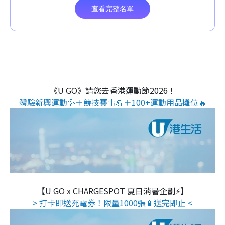
《U GO》請您去香港運動節2026！
體驗新興運動💦＋競技賽事💪＋100+運動用品攤位🔥
【U GO x CHARGESPOT 夏日消暑企劃⚡】
> 打卡即送充電券！限量1000張🔋送完即止 <