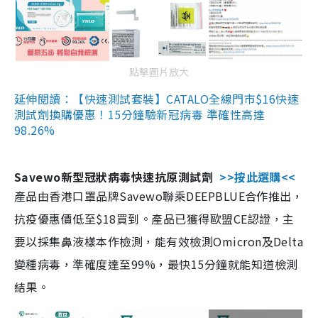
點擊圖片放大
延伸閱讀：【快速測試套裝】CATALO全線門市$16快速
測試劑換購優惠！15分鐘驗新冠病毒 準確性高達
98.26%
Savewo新型冠狀病毒快速抗原測試劑
>>按此選購<<
產品由香港口罩品牌Savewo聯乘DEEPBLUE合作推出，
抗疫優惠價低至$18買到。產品已獲得歐盟CE認證，主
要以採集鼻液樣本作檢測，能有效檢測Omicron及Delta
變種病毒，準確度達至99%，最快15分鐘就能知道檢測
結果。