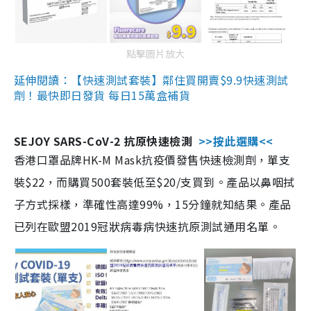
點擊圖片放大
延伸閱讀：【快速測試套裝】鄰住買開賣$9.9快速測試
劑！最快即日發貨 每日15萬盒補貨
SEJOY SARS-CoV-2 抗原快速檢測
>>按此選購<<
香港口罩品牌HK-M Mask抗疫價發售快速檢測劑，單支
裝$22，而購買500套裝低至$20/支買到。產品以鼻咽拭
子方式採樣，準確性高達99%，15分鐘就知結果。產品
已列在歐盟2019冠狀病毒病快速抗原測試通用名單。