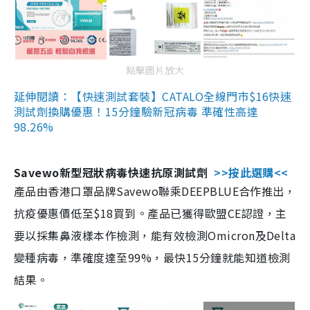
點擊圖片放大
延伸閱讀：【快速測試套裝】CATALO全線門市$16快速
測試劑換購優惠！15分鐘驗新冠病毒 準確性高達
98.26%
Savewo新型冠狀病毒快速抗原測試劑
>>按此選購<<
產品由香港口罩品牌Savewo聯乘DEEPBLUE合作推出，
抗疫優惠價低至$18買到。產品已獲得歐盟CE認證，主
要以採集鼻液樣本作檢測，能有效檢測Omicron及Delta
變種病毒，準確度達至99%，最快15分鐘就能知道檢測
結果。