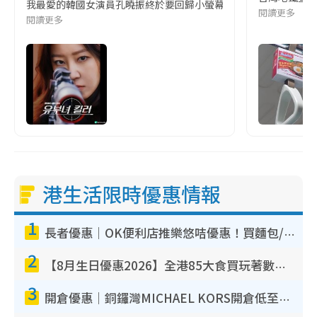
我最愛的韓國女演員孔曉振終於要回歸小螢幕啦!這次的劇本改編自同名
閱讀更多
閱讀更多
港生活限時優惠情報
1
長者優惠｜OK便利店推樂悠咭優惠！買麵包/牛奶/保健品拍卡即減
2
【8月生日優惠2026】全港85大食買玩著數攻略 自助餐/火鍋放題同行免費＋誠品/DONKI送現金券
3
開倉優惠｜銅鑼灣MICHAEL KORS開倉低至17折！直擊$500起買手袋/銀包/鞋款 必買經典Jet Set系列