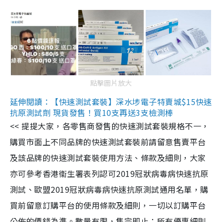
點擊圖片放大
延伸閱讀：【快速測試套裝】深水埗電子特賣城$15快速
抗原測試劑 現貨發售！買10支再送3支檢測棒
<< 提提大家，各零售商發售的快速測試套裝規格不一，
購買市面上不同品牌的快速測試套裝前請留意售賣平台
及該品牌的快速測試套裝使用方法、條款及細則，大家
亦可參考香港衞生署表列認可2019冠狀病毒病快速抗原
測試、歐盟2019冠狀病毒病快速抗原測試通用名單，購
買前留意訂購平台的使用條款及細則，一切以訂購平台
公佈的價錢為準。數量有限，售完即止；所有優惠細則