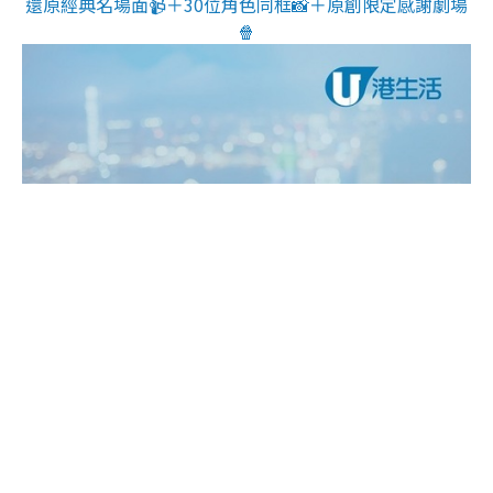
還原經典名場面📹＋30位角色同框📸＋原創限定感謝劇場
🍿