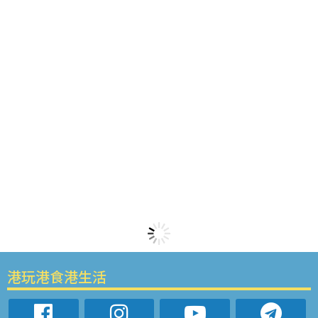
港玩港食港生活