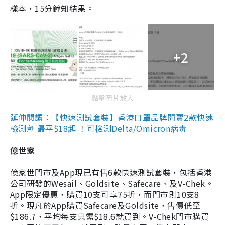
樣本，15分鐘知結果。
+2
點擊圖片放大
延伸閱讀：【快速測試套裝】香港口罩品牌開賣2款快速
檢測劑 最平$18起 ！可檢測Delta/Omicron病毒
億世家
億家世門市及App現已有售6款快速測試套裝，包括香港
公司研發的Wesail、Goldsite、Safecare、及V-Chek。
App限定優惠，購買10支可享75折，而門市則10支8
折。現凡於App購買Safecare及Goldsite，售價低至
$186.7，平均每支只需$18.6就買到。V-Chek門市購買