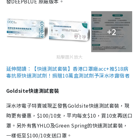
發DEEPBLUE 原廠版本。
+2
點擊圖片放大
延伸閱讀：【快速測試套裝】香港口罩廠acc+推$18病
毒抗原快速測試劑！捐贈10萬盒測試劑予深水埗露宿者
Goldsite快速測試套裝
深水埗電子特賣城現正發售Goldsite快速測試套裝，現
時更有優惠，$100/10支，平均每支$10，買10支再送口
罩。另外有售YHLO及Green Spring的快速測試套裝，
一樣低至$100/10支送口罩。