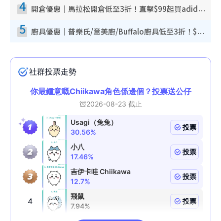
4
開倉優惠｜馬拉松開倉低至3折！直擊$99起買adidas／New Balance／Puma鞋款 STANLEY保溫杯劈價至$119起
5
廚具優惠｜普樂氏/意美廚/Buffalo廚具低至3折！$89起買煎鍋／炒鑊／個人鍋 同場小家電激減至$99起