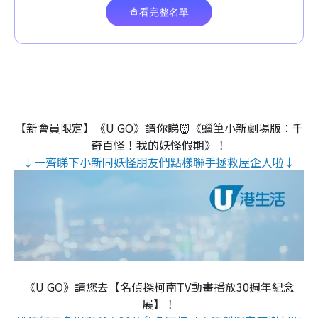
【新會員限定】《U GO》請你睇👹《蠟筆小新劇場版：千
奇百怪！我的妖怪假期》！
↓一齊睇下小新同妖怪朋友們點樣聯手拯救屋企人啦↓
《U GO》請您去【名偵探柯南TV動畫播放30週年紀念
展】！