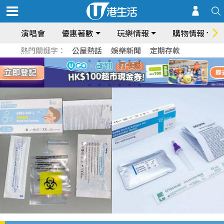
演唱會
優惠著數
玩樂情報
購物情報
熱門關鍵字：
公屋熱話
娛樂新聞
定期存款