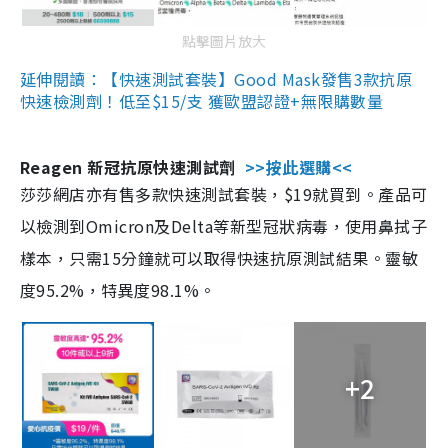
點擊圖片放大
延伸閱讀：【快速測試套裝】Good Mask發售3款抗原
快速檢測劑！低至$15/支 獲歐盟認證+無限購數量
Reagen 新冠抗原快速測試劑
>>按此選購<<
莎莎網店亦有售多款快速測試套裝，$19就買到。產品可
以檢測到Omicron及Delta等新型冠狀病毒，使用鼻拭子
樣本，只需15分鐘就可以取得快速抗原測試結果。靈敏
度95.2%，特異度98.1%。
+2