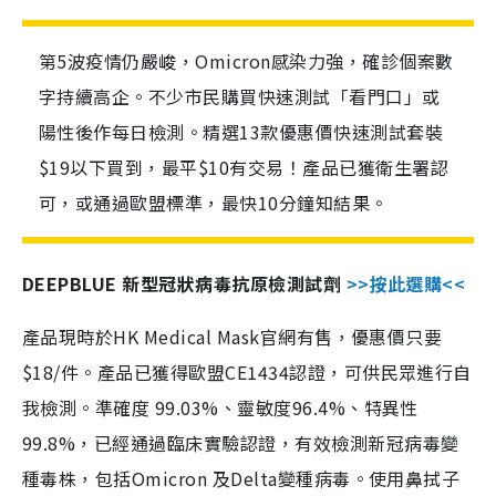
第5波疫情仍嚴峻，Omicron感染力強，確診個案數
字持續高企。不少市民購買快速測試「看門口」或
陽性後作每日檢測。精選13款優惠價快速測試套裝
$19以下買到，最平$10有交易！產品已獲衛生署認
可，或通過歐盟標準，最快10分鐘知結果。
DEEPBLUE 新型冠狀病毒抗原檢測試劑
>>按此選購<<
產品現時於HK Medical Mask官網有售，優惠價只要
$18/件。產品已獲得歐盟CE1434認證，可供民眾進行自
我檢測。準確度 99.03%、靈敏度96.4%、特異性
99.8%，已經通過臨床實驗認證，有效檢測新冠病毒變
種毒株，包括Omicron 及Delta變種病毒。使用鼻拭子