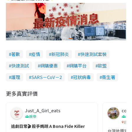
著數
疫情
新冠肺炎
快速測試套裝
快速測試
網購優惠
網購平台
歐盟
護理
SARS－CoV－2
冠狀病毒
衞生署
更多真實評價
Just_A_Girl_eats
co c
娛樂
吹
台灣
追劇日常🎬 殺手媽咪 A Bona Fide Killer
台灣地鐵宣