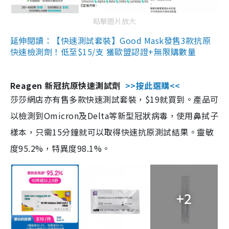
點擊圖片放大
延伸閱讀：【快速測試套裝】Good Mask發售3款抗原
快速檢測劑！低至$15/支 獲歐盟認證+無限購數量
Reagen 新冠抗原快速測試劑
>>按此選購<<
莎莎網店亦有售多款快速測試套裝，$19就買到。產品可
以檢測到Omicron及Delta等新型冠狀病毒，使用鼻拭子
樣本，只需15分鐘就可以取得快速抗原測試結果。靈敏
度95.2%，特異度98.1%。
+2