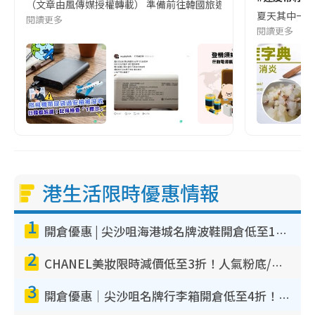
（文章由風傳媒授權轉載） 準備前往韓國旅遊的民眾，近期要特別留
夏天其中一種時
閱讀更多
閱讀更多
港生活限時優惠情報
1
開倉優惠 | 尖沙咀海港城名牌波鞋開倉低至1折！On鞋$899起／Joy&Peace鞋履$98起
2
CHANEL美妝限時減價低至3折！人氣粉底/唇膏/精華液低至$275！COCO香水都有平
3
開倉優惠｜尖沙咀名牌行李箱開倉低至4折！一連5日 American Tourister/ace./Hallmark $200起！