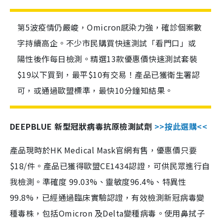
第5波疫情仍嚴峻，Omicron感染力強，確診個案數
字持續高企。不少市民購買快速測試「看門口」或
陽性後作每日檢測。精選13款優惠價快速測試套裝
$19以下買到，最平$10有交易！產品已獲衛生署認
可，或通過歐盟標準，最快10分鐘知結果。
DEEPBLUE 新型冠狀病毒抗原檢測試劑
>>按此選購<<
產品現時於HK Medical Mask官網有售，優惠價只要
$18/件。產品已獲得歐盟CE1434認證，可供民眾進行自
我檢測。準確度 99.03%、靈敏度96.4%、特異性
99.8%，已經通過臨床實驗認證，有效檢測新冠病毒變
種毒株，包括Omicron 及Delta變種病毒。使用鼻拭子