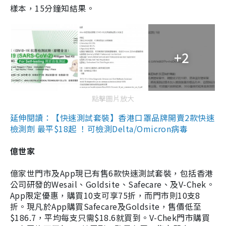
樣本，15分鐘知結果。
+2
點擊圖片放大
延伸閱讀：【快速測試套裝】香港口罩品牌開賣2款快速
檢測劑 最平$18起 ！可檢測Delta/Omicron病毒
億世家
億家世門市及App現已有售6款快速測試套裝，包括香港
公司研發的Wesail、Goldsite、Safecare、及V-Chek。
App限定優惠，購買10支可享75折，而門市則10支8
折。現凡於App購買Safecare及Goldsite，售價低至
$186.7，平均每支只需$18.6就買到。V-Chek門市購買