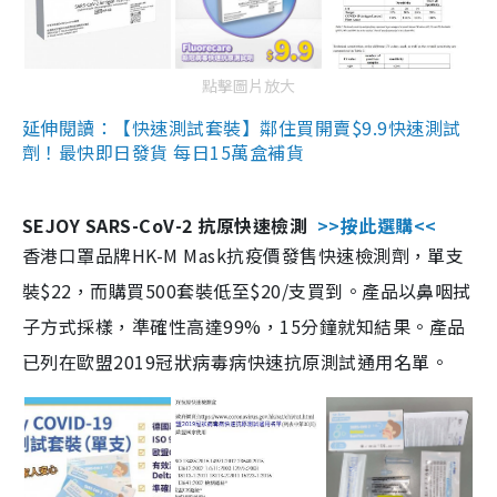
點擊圖片放大
延伸閱讀：【快速測試套裝】鄰住買開賣$9.9快速測試
劑！最快即日發貨 每日15萬盒補貨
SEJOY SARS-CoV-2 抗原快速檢測
>>按此選購<<
香港口罩品牌HK-M Mask抗疫價發售快速檢測劑，單支
裝$22，而購買500套裝低至$20/支買到。產品以鼻咽拭
子方式採樣，準確性高達99%，15分鐘就知結果。產品
已列在歐盟2019冠狀病毒病快速抗原測試通用名單。