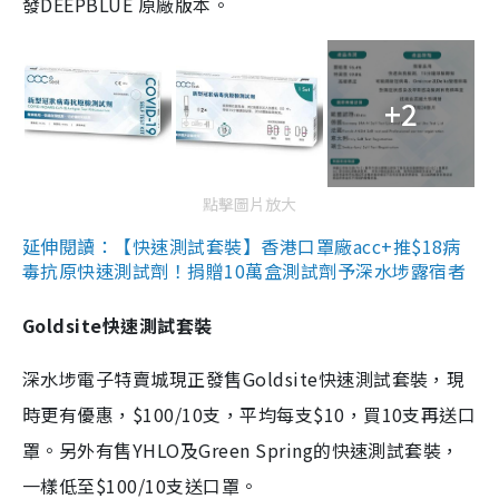
發DEEPBLUE 原廠版本。
+2
點擊圖片放大
延伸閱讀：【快速測試套裝】香港口罩廠acc+推$18病
毒抗原快速測試劑！捐贈10萬盒測試劑予深水埗露宿者
Goldsite快速測試套裝
深水埗電子特賣城現正發售Goldsite快速測試套裝，現
時更有優惠，$100/10支，平均每支$10，買10支再送口
罩。另外有售YHLO及Green Spring的快速測試套裝，
一樣低至$100/10支送口罩。