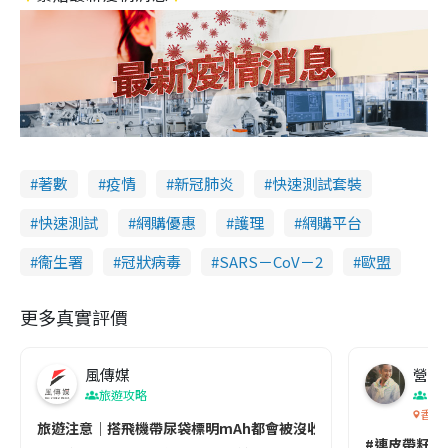
著數
疫情
新冠肺炎
快速測試套裝
快速測試
網購優惠
護理
網購平台
衞生署
冠狀病毒
SARS－CoV－2
歐盟
更多真實評價
風傳媒
營養教
旅遊攻略
生
香港
旅遊注意｜搭飛機帶尿袋標明mAh都會被沒收😱出發前切記檢查「1
#連皮帶籽都