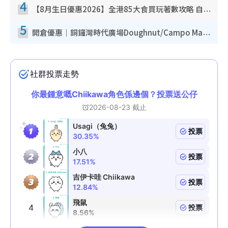
4
【8月生日優惠2026】全港85大食買玩著數攻略 自助餐/火鍋放題同行免費＋誠品/DONKI送現金券
5
開倉優惠｜銅鑼灣時代廣場Doughnut/Campo Marzio開倉低至1折！背囊、書包、手袋劈價$200起