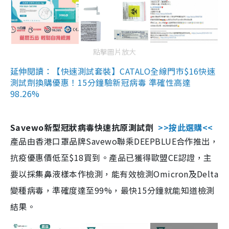
點擊圖片放大
延伸閱讀：【快速測試套裝】CATALO全線門市$16快速
測試劑換購優惠！15分鐘驗新冠病毒 準確性高達
98.26%
Savewo新型冠狀病毒快速抗原測試劑
>>按此選購<<
產品由香港口罩品牌Savewo聯乘DEEPBLUE合作推出，
抗疫優惠價低至$18買到。產品已獲得歐盟CE認證，主
要以採集鼻液樣本作檢測，能有效檢測Omicron及Delta
變種病毒，準確度達至99%，最快15分鐘就能知道檢測
結果。