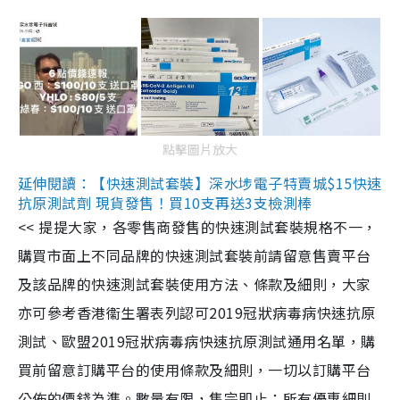
點擊圖片放大
延伸閱讀：【快速測試套裝】深水埗電子特賣城$15快速
抗原測試劑 現貨發售！買10支再送3支檢測棒
<< 提提大家，各零售商發售的快速測試套裝規格不一，
購買市面上不同品牌的快速測試套裝前請留意售賣平台
及該品牌的快速測試套裝使用方法、條款及細則，大家
亦可參考香港衞生署表列認可2019冠狀病毒病快速抗原
測試、歐盟2019冠狀病毒病快速抗原測試通用名單，購
買前留意訂購平台的使用條款及細則，一切以訂購平台
公佈的價錢為準。數量有限，售完即止；所有優惠細則