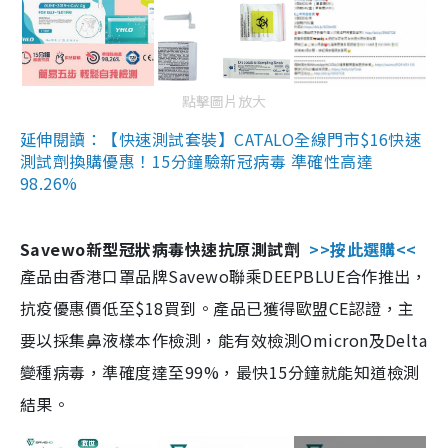
點擊圖片放大
延伸閱讀：【快速測試套裝】CATALO全線門市$16快速
測試劑換購優惠！15分鐘驗新冠病毒 準確性高達
98.26%
Savewo新型冠狀病毒快速抗原測試劑
>>按此選購<<
產品由香港口罩品牌Savewo聯乘DEEPBLUE合作推出，
抗疫優惠價低至$18買到。產品已獲得歐盟CE認證，主
要以採集鼻液樣本作檢測，能有效檢測Omicron及Delta
變種病毒，準確度達至99%，最快15分鐘就能知道檢測
結果。