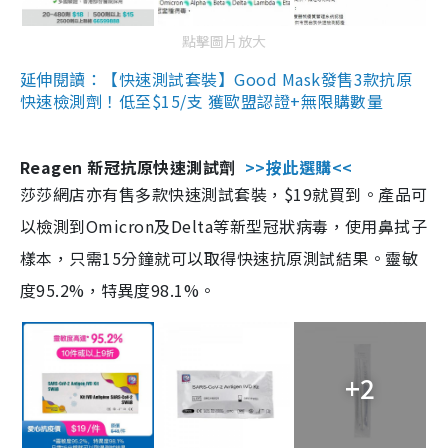
點擊圖片放大
延伸閱讀：【快速測試套裝】Good Mask發售3款抗原
快速檢測劑！低至$15/支 獲歐盟認證+無限購數量
Reagen 新冠抗原快速測試劑
>>按此選購<<
莎莎網店亦有售多款快速測試套裝，$19就買到。產品可
以檢測到Omicron及Delta等新型冠狀病毒，使用鼻拭子
樣本，只需15分鐘就可以取得快速抗原測試結果。靈敏
度95.2%，特異度98.1%。
+2