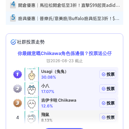
4
開倉優惠｜馬拉松開倉低至3折！直擊$99起買adidas／New Balance／Puma鞋款 STANLEY保溫杯劈價至$119起
5
廚具優惠｜普樂氏/意美廚/Buffalo廚具低至3折！$89起買煎鍋／炒鑊／個人鍋 同場小家電激減至$99起