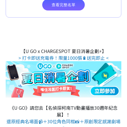
【U GO x CHARGESPOT 夏日消暑企劃⚡】
> 打卡即送充電券！限量1000張🔋送完即止 <
《U GO》請您去【名偵探柯南TV動畫播放30週年紀念
展】！
還原經典名場面📹＋30位角色同框📸＋原創限定感謝劇場