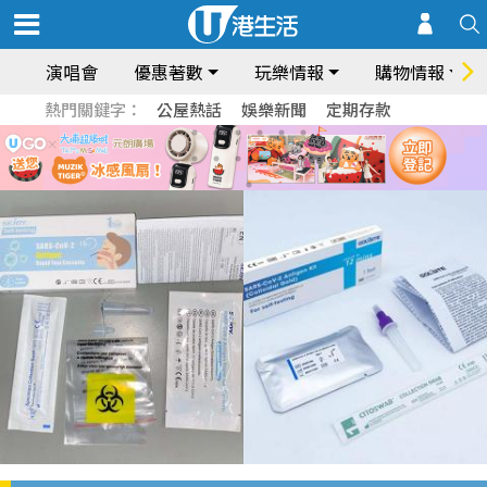
演唱會
優惠著數
玩樂情報
購物情報
熱門關鍵字：
公屋熱話
娛樂新聞
定期存款