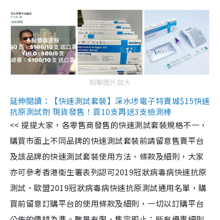
點擊圖片放大
延伸閱讀：【快速測試套裝】深水埗電子特賣城$15快速
抗原測試劑 現貨發售！買10支再送3支檢測棒
<< 提提大家，各零售商發售的快速測試套裝規格不一，
購買市面上不同品牌的快速測試套裝前請留意售賣平台
及該品牌的快速測試套裝使用方法、條款及細則，大家
亦可參考香港衞生署表列認可2019冠狀病毒病快速抗原
測試、歐盟2019冠狀病毒病快速抗原測試通用名單，購
買前留意訂購平台的使用條款及細則，一切以訂購平台
公佈的價錢為準。數量有限，售完即止；所有優惠細則