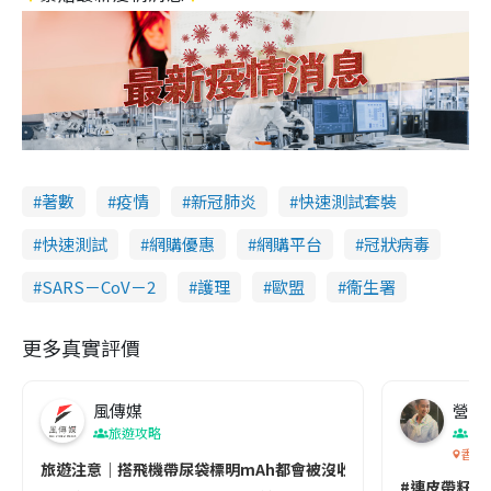
著數
疫情
新冠肺炎
快速測試套裝
快速測試
網購優惠
網購平台
冠狀病毒
SARS－CoV－2
護理
歐盟
衞生署
更多真實評價
風傳媒
營養教
旅遊攻略
生
香港
旅遊注意｜搭飛機帶尿袋標明mAh都會被沒收😱出發前切記檢查「1
#連皮帶籽都