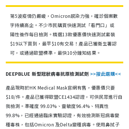
第5波疫情仍嚴峻，Omicron感染力強，確診個案數
字持續高企。不少市民購買快速測試「看門口」或
陽性後作每日檢測。精選13款優惠價快速測試套裝
$19以下買到，最平$10有交易！產品已獲衛生署認
可，或通過歐盟標準，最快10分鐘知結果。
DEEPBLUE 新型冠狀病毒抗原檢測試劑
>>按此選購<<
產品現時於HK Medical Mask官網有售，優惠價只要
$18/件。產品已獲得歐盟CE1434認證，可供民眾進行自
我檢測。準確度 99.03%、靈敏度96.4%、特異性
99.8%，已經通過臨床實驗認證，有效檢測新冠病毒變
種毒株，包括Omicron 及Delta變種病毒。使用鼻拭子