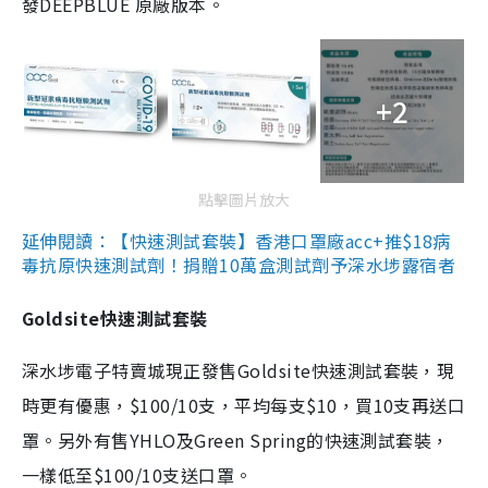
發DEEPBLUE 原廠版本。
+2
點擊圖片放大
延伸閱讀：【快速測試套裝】香港口罩廠acc+推$18病
毒抗原快速測試劑！捐贈10萬盒測試劑予深水埗露宿者
Goldsite快速測試套裝
深水埗電子特賣城現正發售Goldsite快速測試套裝，現
時更有優惠，$100/10支，平均每支$10，買10支再送口
罩。另外有售YHLO及Green Spring的快速測試套裝，
一樣低至$100/10支送口罩。