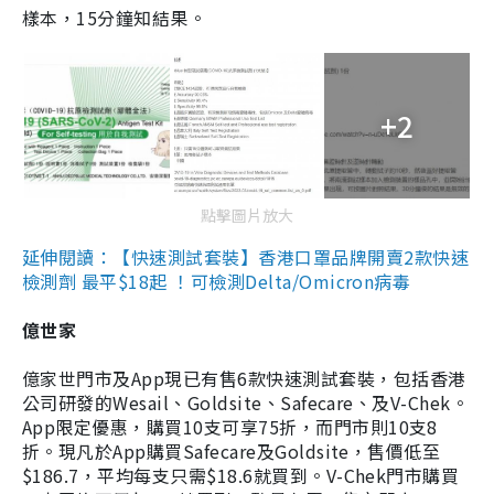
樣本，15分鐘知結果。
+2
點擊圖片放大
延伸閱讀：【快速測試套裝】香港口罩品牌開賣2款快速
檢測劑 最平$18起 ！可檢測Delta/Omicron病毒
億世家
億家世門市及App現已有售6款快速測試套裝，包括香港
公司研發的Wesail、Goldsite、Safecare、及V-Chek。
App限定優惠，購買10支可享75折，而門市則10支8
折。現凡於App購買Safecare及Goldsite，售價低至
$186.7，平均每支只需$18.6就買到。V-Chek門市購買