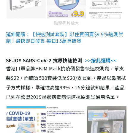
點擊圖片放大
延伸閱讀：【快速測試套裝】鄰住買開賣$9.9快速測試
劑！最快即日發貨 每日15萬盒補貨
SEJOY SARS-CoV-2 抗原快速檢測
>>按此選購<<
香港口罩品牌HK-M Mask抗疫價發售快速檢測劑，單支
裝$22，而購買500套裝低至$20/支買到。產品以鼻咽拭
子方式採樣，準確性高達99%，15分鐘就知結果。產品
已列在歐盟2019冠狀病毒病快速抗原測試通用名單。