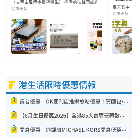
（文章由風傳媒授權轉載） 準備前往韓國旅遊的民眾，近期要特別留
夏天其中一種時
閱讀更多
閱讀更多
港生活限時優惠情報
1
長者優惠｜OK便利店推樂悠咭優惠！買麵包/牛奶/保健品拍卡即減
2
【8月生日優惠2026】全港85大食買玩著數攻略 自助餐/火鍋放題同行免費＋誠品/DONKI送現金券
3
開倉優惠｜銅鑼灣MICHAEL KORS開倉低至17折！直擊$500起買手袋/銀包/鞋款 必買經典Jet Set系列