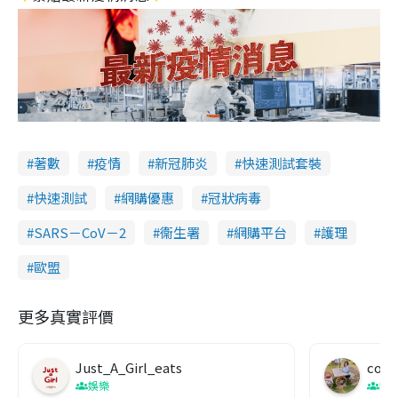
著數
疫情
新冠肺炎
快速測試套裝
快速測試
網購優惠
冠狀病毒
SARS－CoV－2
衞生署
網購平台
護理
歐盟
更多真實評價
Just_A_Girl_eats
co c
娛樂
吹