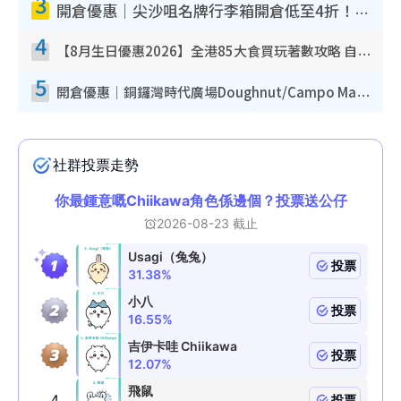
3
開倉優惠｜尖沙咀名牌行李箱開倉低至4折！一連5日 American Tourister/ace./Hallmark $200起！
4
【8月生日優惠2026】全港85大食買玩著數攻略 自助餐/火鍋放題同行免費＋誠品/DONKI送現金券
5
開倉優惠｜銅鑼灣時代廣場Doughnut/Campo Marzio開倉低至1折！背囊、書包、手袋劈價$200起