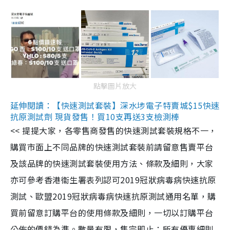
點擊圖片放大
延伸閱讀：【快速測試套裝】深水埗電子特賣城$15快速
抗原測試劑 現貨發售！買10支再送3支檢測棒
<< 提提大家，各零售商發售的快速測試套裝規格不一，
購買市面上不同品牌的快速測試套裝前請留意售賣平台
及該品牌的快速測試套裝使用方法、條款及細則，大家
亦可參考香港衞生署表列認可2019冠狀病毒病快速抗原
測試、歐盟2019冠狀病毒病快速抗原測試通用名單，購
買前留意訂購平台的使用條款及細則，一切以訂購平台
公佈的價錢為準。數量有限，售完即止；所有優惠細則