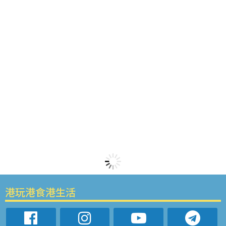
港玩港食港生活