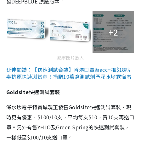
發DEEPBLUE 原廠版本。
+2
點擊圖片放大
延伸閱讀：【快速測試套裝】香港口罩廠acc+推$18病
毒抗原快速測試劑！捐贈10萬盒測試劑予深水埗露宿者
Goldsite快速測試套裝
深水埗電子特賣城現正發售Goldsite快速測試套裝，現
時更有優惠，$100/10支，平均每支$10，買10支再送口
罩。另外有售YHLO及Green Spring的快速測試套裝，
一樣低至$100/10支送口罩。