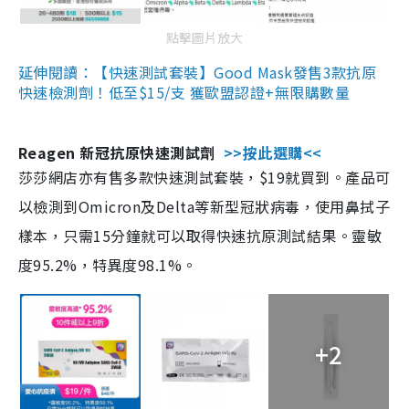
點擊圖片放大
延伸閱讀：【快速測試套裝】Good Mask發售3款抗原
快速檢測劑！低至$15/支 獲歐盟認證+無限購數量
Reagen 新冠抗原快速測試劑
>>按此選購<<
莎莎網店亦有售多款快速測試套裝，$19就買到。產品可
以檢測到Omicron及Delta等新型冠狀病毒，使用鼻拭子
樣本，只需15分鐘就可以取得快速抗原測試結果。靈敏
度95.2%，特異度98.1%。
+2