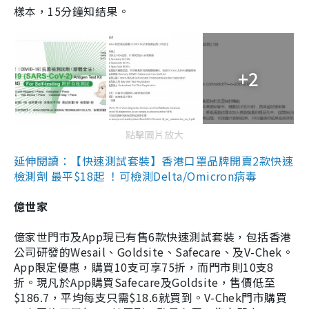
樣本，15分鐘知結果。
+2
點擊圖片放大
延伸閱讀：【快速測試套裝】香港口罩品牌開賣2款快速
檢測劑 最平$18起 ！可檢測Delta/Omicron病毒
億世家
億家世門市及App現已有售6款快速測試套裝，包括香港
公司研發的Wesail、Goldsite、Safecare、及V-Chek。
App限定優惠，購買10支可享75折，而門市則10支8
折。現凡於App購買Safecare及Goldsite，售價低至
$186.7，平均每支只需$18.6就買到。V-Chek門市購買