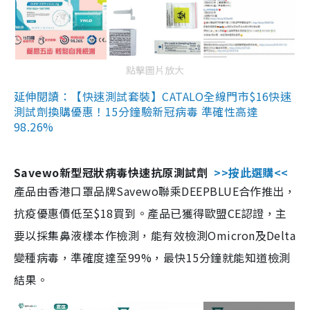
點擊圖片放大
延伸閱讀：【快速測試套裝】CATALO全線門市$16快速
測試劑換購優惠！15分鐘驗新冠病毒 準確性高達
98.26%
Savewo新型冠狀病毒快速抗原測試劑
>>按此選購<<
產品由香港口罩品牌Savewo聯乘DEEPBLUE合作推出，
抗疫優惠價低至$18買到。產品已獲得歐盟CE認證，主
要以採集鼻液樣本作檢測，能有效檢測Omicron及Delta
變種病毒，準確度達至99%，最快15分鐘就能知道檢測
結果。