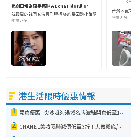
台灣
追劇日常🎬 殺手媽咪 A Bona Fide Killer
台灣地鐵宣
我最愛的韓國女演員孔曉振終於要回歸小螢幕啦!這次的劇本改編自同名
閱讀更多
閱讀更多
港生活限時優惠情報
1
開倉優惠 | 尖沙咀海港城名牌波鞋開倉低至1折！On鞋$899起／Joy&Peace鞋履$98起
2
CHANEL美妝限時減價低至3折！人氣粉底/唇膏/精華液低至$275！COCO香水都有平