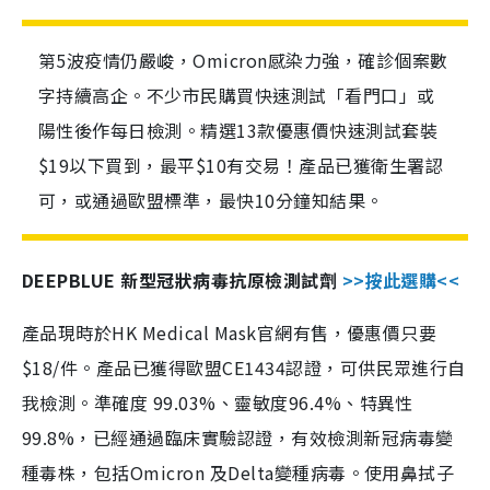
第5波疫情仍嚴峻，Omicron感染力強，確診個案數
字持續高企。不少市民購買快速測試「看門口」或
陽性後作每日檢測。精選13款優惠價快速測試套裝
$19以下買到，最平$10有交易！產品已獲衛生署認
可，或通過歐盟標準，最快10分鐘知結果。
DEEPBLUE 新型冠狀病毒抗原檢測試劑
>>按此選購<<
產品現時於HK Medical Mask官網有售，優惠價只要
$18/件。產品已獲得歐盟CE1434認證，可供民眾進行自
我檢測。準確度 99.03%、靈敏度96.4%、特異性
99.8%，已經通過臨床實驗認證，有效檢測新冠病毒變
種毒株，包括Omicron 及Delta變種病毒。使用鼻拭子