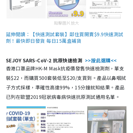
點擊圖片放大
延伸閱讀：【快速測試套裝】鄰住買開賣$9.9快速測試
劑！最快即日發貨 每日15萬盒補貨
SEJOY SARS-CoV-2 抗原快速檢測
>>按此選購<<
香港口罩品牌HK-M Mask抗疫價發售快速檢測劑，單支
裝$22，而購買500套裝低至$20/支買到。產品以鼻咽拭
子方式採樣，準確性高達99%，15分鐘就知結果。產品
已列在歐盟2019冠狀病毒病快速抗原測試通用名單。