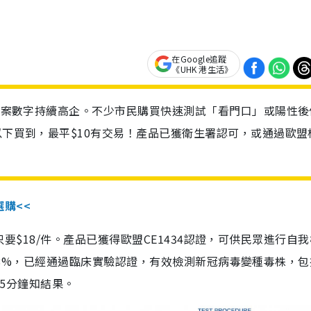
在Google追蹤
《UHK 港生活》
診個案數字持續高企。不少市民購買快速測試「看門口」或陽性後
以下買到，最平$10有交易！產品已獲衛生署認可，或通過歐盟
選購<<
惠價只要$18/件。產品已獲得歐盟CE1434認證，可供民眾進行自
性99.8%，已經通過臨床實驗認證，有效檢測新冠病毒變種毒株，
，15分鐘知結果。