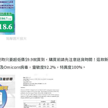
點擊圖片放大
劑，現時只要超低價$9.9就買到，購買前請先注意送貨時間！這款
Omicorn病毒，靈敏度92.2%，特異度100%。