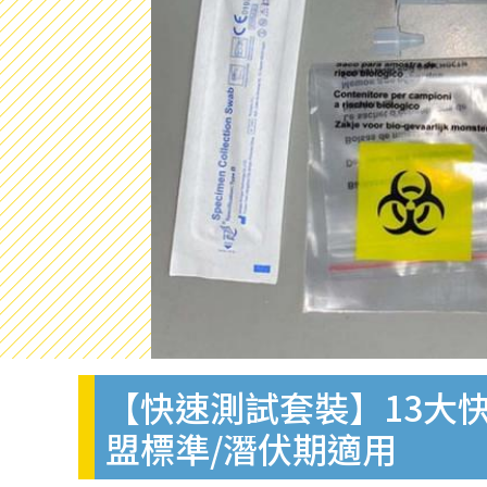
【快速測試套裝】13大快
盟標準/潛伏期適用