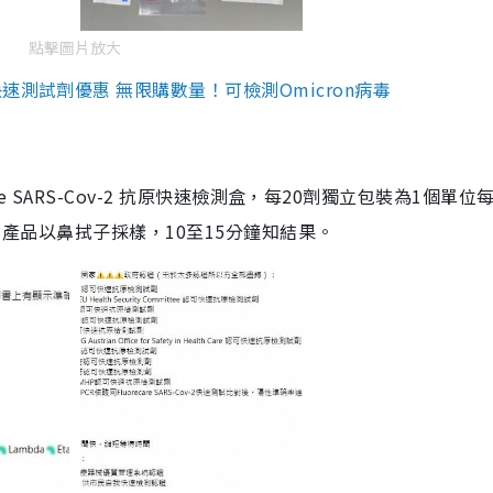
點擊圖片放大
測試劑優惠 無限購數量！可檢測Omicron病毒
are SARS-Cov-2 抗原快速檢測盒，每20劑獨立包裝為1個單位
5。產品以鼻拭子採樣，10至15分鐘知結果。