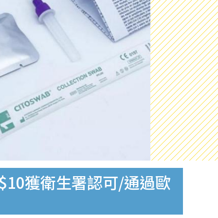
$10獲衛生署認可/通過歐