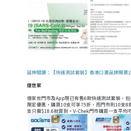
延伸閱讀：【快速測試套裝】香港口罩品牌開賣2款快速
億世家
億家世門市及App現已有售6款快速測試套裝，包括香港公司
限定優惠，購買10支可享75折，而門市則10支8折。現
支只需$18.6就買到。V-Chek門市購買一支平