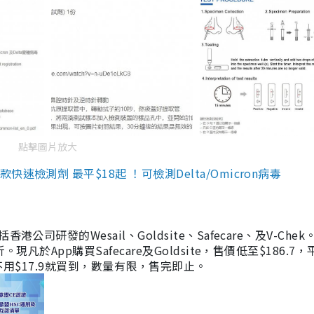
點擊圖片放大
檢測劑 最平$18起 ！可檢測Delta/Omicron病毒
研發的Wesail、Goldsite、Safecare、及V-Chek。
凡於App購買Safecare及Goldsite，售價低至$186.7
均不用$17.9就買到，數量有限，售完即止。