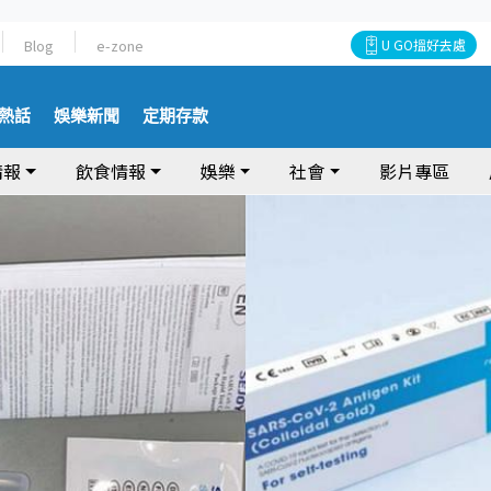
Blog
e-zone
U GO搵好去處
熱話
娛樂新聞
定期存款
情報
飲食情報
娛樂
社會
影片專區