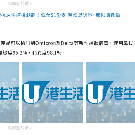
點擊圖片放大
3款抗原快速檢測劑！低至$15/支 獲歐盟認證+無限購數量
品可以檢測到Omicron及Delta等新型冠狀病毒，使用鼻拭
度95.2%，特異度98.1%。
點擊圖片放大