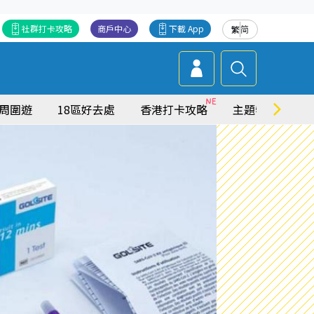
社群打卡攻略
商戶中心
下載 App
繁
简
周圍遊
18區好去處
香港打卡攻略
主題特集