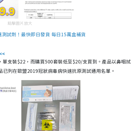
點擊圖片放大
速測試劑！最快即日發貨 每日15萬盒補貨
<<
，單支裝$22，而購買500套裝低至$20/支買到。產品以鼻咽
品已列在歐盟2019冠狀病毒病快速抗原測試通用名單。