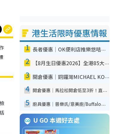
港生活限時優惠情報
1
作
長者優惠｜OK便利店推樂悠咭優惠！買麵包/牛奶/保健品拍卡即減
標
2
【8月生日優惠2026】全港85大食買玩著數攻略 自助餐/火鍋放題同行免費＋誠品/DONKI送現金券
3
開倉優惠｜銅鑼灣MICHAEL KORS開倉低至17折！直擊$500起買手袋/銀包/鞋款 必買經典Jet Set系列
4
開倉優惠｜馬拉松開倉低至3折！直擊$99起買adidas／New Balance／Puma鞋款 STANLEY保溫杯劈價至$119起
5
我檢
廚具優惠｜普樂氏/意美廚/Buffalo廚具低至3折！$89起買煎鍋／炒鑊／個人鍋 同場小家電激減至$99起
包括
U GO 本週好去處