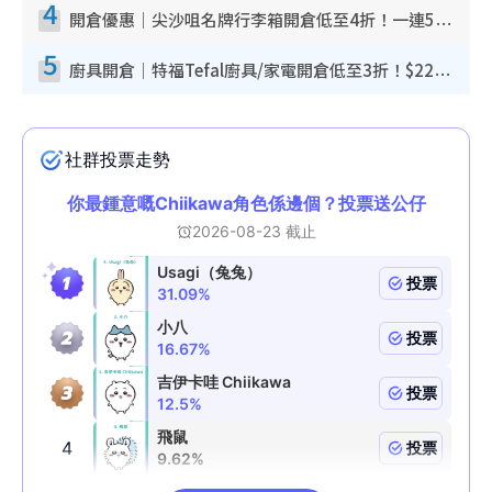
4
開倉優惠｜尖沙咀名牌行李箱開倉低至4折！一連5日 American Tourister/ace./Hallmark $200起！
5
廚具開倉｜特福Tefal廚具/家電開倉低至3折！$220起買平底鍋/炒鑊/湯煲！電飯煲/吸塵機/燙斗$418起