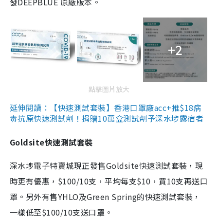
發DEEPBLUE 原廠版本。
+2
點擊圖片放大
延伸閱讀：【快速測試套裝】香港口罩廠acc+推$18病
毒抗原快速測試劑！捐贈10萬盒測試劑予深水埗露宿者
Goldsite快速測試套裝
深水埗電子特賣城現正發售Goldsite快速測試套裝，現
時更有優惠，$100/10支，平均每支$10，買10支再送口
罩。另外有售YHLO及Green Spring的快速測試套裝，
一樣低至$100/10支送口罩。