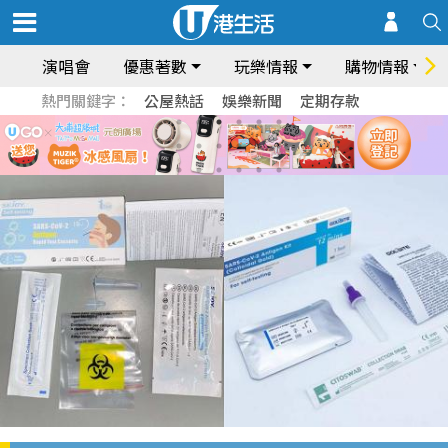
演唱會
優惠著數
玩樂情報
購物情報
熱門關鍵字：
公屋熱話
娛樂新聞
定期存款