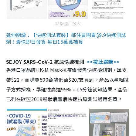
點擊圖片放大
延伸閱讀：【快速測試套裝】鄰住買開賣$9.9快速測試
劑！最快即日發貨 每日15萬盒補貨
SEJOY SARS-CoV-2 抗原快速檢測
>>按此選購<<
香港口罩品牌HK-M Mask抗疫價發售快速檢測劑，單支
裝$22，而購買500套裝低至$20/支買到。產品以鼻咽拭
子方式採樣，準確性高達99%，15分鐘就知結果。產品
已列在歐盟2019冠狀病毒病快速抗原測試通用名單。