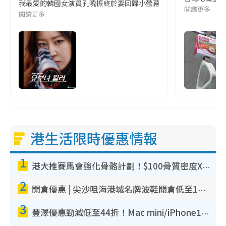
我最愛的韓國女演員孔曉振終於要回歸小螢幕啦!這次的劇本改編自同名
閱讀更多
閱讀更多
港生活限時優惠情報
1
港大推賽馬會強化骨骼計劃！$100骨質密度X光檢查 完成免費運動訓練送超市禮券！附參加資格
2
開倉優惠 | 尖沙咀海港城名牌波鞋開倉低至1折！On鞋$899起／Joy&Peace鞋履$98起
3
豐澤優惠勁減低至44折！Mac mini/iPhone17Pro大減價！廚房家電$220起