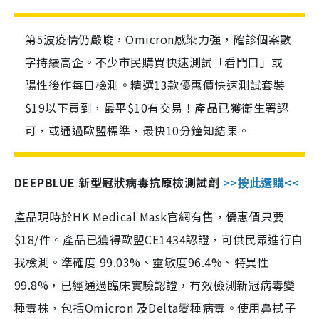
第5波疫情仍嚴峻，Omicron感染力強，確診個案數
字持續高企。不少市民購買快速測試「看門口」或
陽性後作每日檢測。精選13款優惠價快速測試套裝
$19以下買到，最平$10有交易！產品已獲衛生署認
可，或通過歐盟標準，最快10分鐘知結果。
DEEPBLUE 新型冠狀病毒抗原檢測試劑
>>按此選購<<
產品現時於HK Medical Mask官網有售，優惠價只要
$18/件。產品已獲得歐盟CE1434認證，可供民眾進行自
我檢測。準確度 99.03%、靈敏度96.4%、特異性
99.8%，已經通過臨床實驗認證，有效檢測新冠病毒變
種毒株，包括Omicron 及Delta變種病毒。使用鼻拭子