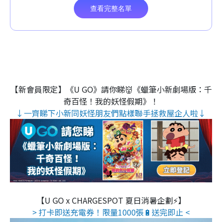
【新會員限定】《U GO》請你睇👹《蠟筆小新劇場版：千
奇百怪！我的妖怪假期》！
↓一齊睇下小新同妖怪朋友們點樣聯手拯救屋企人啦↓
【U GO x CHARGESPOT 夏日消暑企劃⚡】
> 打卡即送充電券！限量1000張🔋送完即止 <