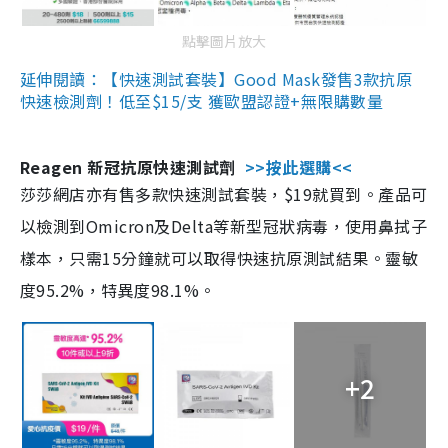
點擊圖片放大
延伸閱讀：【快速測試套裝】Good Mask發售3款抗原
快速檢測劑！低至$15/支 獲歐盟認證+無限購數量
Reagen 新冠抗原快速測試劑
>>按此選購<<
莎莎網店亦有售多款快速測試套裝，$19就買到。產品可
以檢測到Omicron及Delta等新型冠狀病毒，使用鼻拭子
樣本，只需15分鐘就可以取得快速抗原測試結果。靈敏
度95.2%，特異度98.1%。
+2