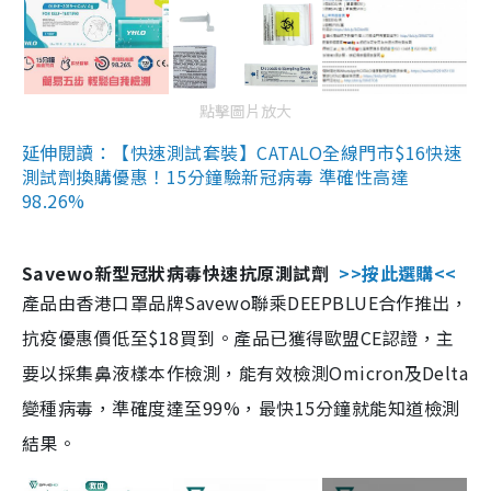
點擊圖片放大
延伸閱讀：【快速測試套裝】CATALO全線門市$16快速
測試劑換購優惠！15分鐘驗新冠病毒 準確性高達
98.26%
Savewo新型冠狀病毒快速抗原測試劑
>>按此選購<<
產品由香港口罩品牌Savewo聯乘DEEPBLUE合作推出，
抗疫優惠價低至$18買到。產品已獲得歐盟CE認證，主
要以採集鼻液樣本作檢測，能有效檢測Omicron及Delta
變種病毒，準確度達至99%，最快15分鐘就能知道檢測
結果。