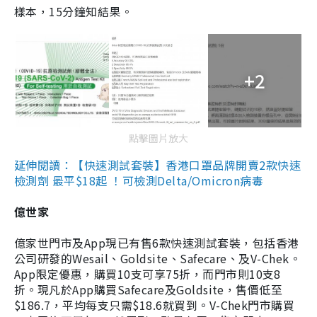
樣本，15分鐘知結果。
+2
點擊圖片放大
延伸閱讀：【快速測試套裝】香港口罩品牌開賣2款快速
檢測劑 最平$18起 ！可檢測Delta/Omicron病毒
億世家
億家世門市及App現已有售6款快速測試套裝，包括香港
公司研發的Wesail、Goldsite、Safecare、及V-Chek。
App限定優惠，購買10支可享75折，而門市則10支8
折。現凡於App購買Safecare及Goldsite，售價低至
$186.7，平均每支只需$18.6就買到。V-Chek門市購買