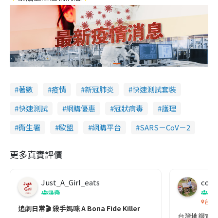
著數
疫情
新冠肺炎
快速測試套裝
快速測試
網購優惠
冠狀病毒
護理
衞生署
歐盟
網購平台
SARS－CoV－2
更多真實評價
Just_A_Girl_eats
co c
娛樂
吹
台灣
追劇日常🎬 殺手媽咪 A Bona Fide Killer
台灣地鐵宣