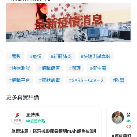
著數
疫情
新冠肺炎
快速測試套裝
快速測試
網購優惠
護理
衞生署
網購平台
冠狀病毒
SARS－CoV－2
歐盟
更多真實評價
風傳媒
營養教
旅遊攻略
生
香港
旅遊注意｜搭飛機帶尿袋標明mAh都會被沒收😱出發前切記檢查「1
#連皮帶籽都