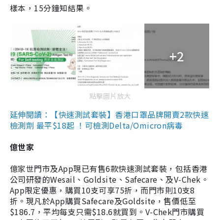
樣本，15分鐘知結果。
+2
點擊圖片放大
延伸閱讀：【快速測試套裝】香港口罩品牌開賣2款快速
檢測劑 最平$18起 ！可檢測Delta/Omicron病毒
億世家
億家世門市及App現已有售6款快速測試套裝，包括香港
公司研發的Wesail、Goldsite、Safecare、及V-Chek。
App限定優惠，購買10支可享75折，而門市則10支8
折。現凡於App購買Safecare及Goldsite，售價低至
$186.7，平均每支只需$18.6就買到。V-Chek門市購買