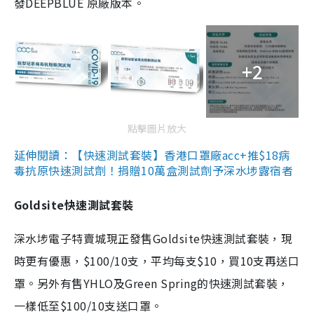
發DEEPBLUE 原廠版本。
+2
點擊圖片放大
延伸閱讀：【快速測試套裝】香港口罩廠acc+推$18病
毒抗原快速測試劑！捐贈10萬盒測試劑予深水埗露宿者
Goldsite快速測試套裝
深水埗電子特賣城現正發售Goldsite快速測試套裝，現
時更有優惠，$100/10支，平均每支$10，買10支再送口
罩。另外有售YHLO及Green Spring的快速測試套裝，
一樣低至$100/10支送口罩。