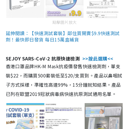
點擊圖片放大
延伸閱讀：【快速測試套裝】鄰住買開賣$9.9快速測試
劑！最快即日發貨 每日15萬盒補貨
SEJOY SARS-CoV-2 抗原快速檢測
>>按此選購<<
香港口罩品牌HK-M Mask抗疫價發售快速檢測劑，單支
裝$22，而購買500套裝低至$20/支買到。產品以鼻咽拭
子方式採樣，準確性高達99%，15分鐘就知結果。產品
已列在歐盟2019冠狀病毒病快速抗原測試通用名單。