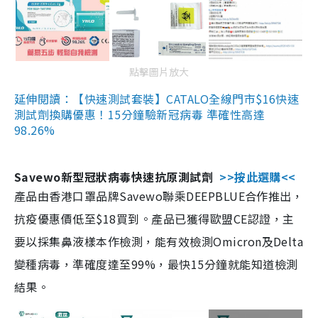
點擊圖片放大
延伸閱讀：【快速測試套裝】CATALO全線門市$16快速
測試劑換購優惠！15分鐘驗新冠病毒 準確性高達
98.26%
Savewo新型冠狀病毒快速抗原測試劑
>>按此選購<<
產品由香港口罩品牌Savewo聯乘DEEPBLUE合作推出，
抗疫優惠價低至$18買到。產品已獲得歐盟CE認證，主
要以採集鼻液樣本作檢測，能有效檢測Omicron及Delta
變種病毒，準確度達至99%，最快15分鐘就能知道檢測
結果。