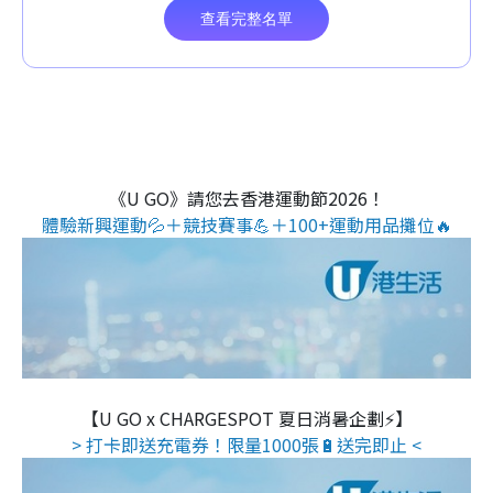
《U GO》請您去香港運動節2026！
體驗新興運動💦＋競技賽事💪＋100+運動用品攤位🔥
【U GO x CHARGESPOT 夏日消暑企劃⚡】
> 打卡即送充電券！限量1000張🔋送完即止 <