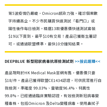
第5波疫情仍嚴峻，Omicron感染力強，確診個案數
字持續高企。不少市民購買快速測試「看門口」或
陽性後作每日檢測。精選13款優惠價快速測試套裝
$19以下買到，最平$10有交易！產品已獲衛生署認
可，或通過歐盟標準，最快10分鐘知結果。
DEEPBLUE 新型冠狀病毒抗原檢測試劑
>>按此選購<<
產品現時於HK Medical Mask官網有售，優惠價只要
$18/件。產品已獲得歐盟CE1434認證，可供民眾進行自
我檢測。準確度 99.03%、靈敏度96.4%、特異性
99.8%，已經通過臨床實驗認證，有效檢測新冠病毒變
種毒株，包括Omicron 及Delta變種病毒。使用鼻拭子