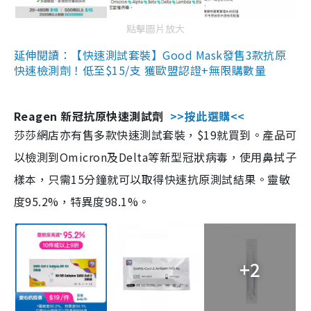
點擊圖片放大
延伸閱讀：【快速測試套裝】Good Mask發售3款抗原
快速檢測劑！低至$15/支 獲歐盟認證+無限購數量
Reagen 新冠抗原快速測試劑
>>按此選購<<
莎莎網店亦有售多款快速測試套裝，$19就買到。產品可
以檢測到Omicron及Delta等新型冠狀病毒，使用鼻拭子
樣本，只需15分鐘就可以取得快速抗原測試結果。靈敏
度95.2%，特異度98.1%。
+2