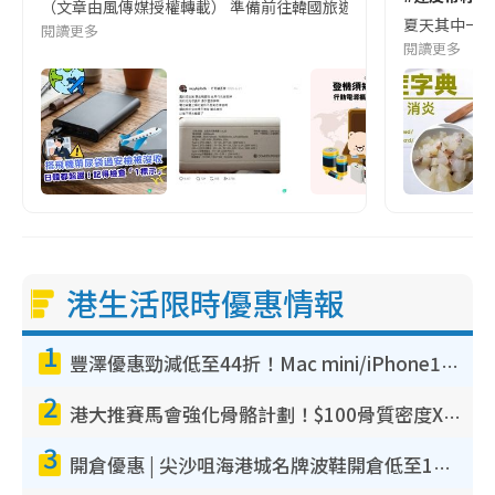
（文章由風傳媒授權轉載） 準備前往韓國旅遊的民眾，近期要特別留
夏天其中一種時
閱讀更多
閱讀更多
港生活限時優惠情報
1
豐澤優惠勁減低至44折！Mac mini/iPhone17Pro大減價！廚房家電$220起
2
港大推賽馬會強化骨骼計劃！$100骨質密度X光檢查 完成免費運動訓練送超市禮券！附參加資格
3
開倉優惠 | 尖沙咀海港城名牌波鞋開倉低至1折！On鞋$899起／Joy&Peace鞋履$98起