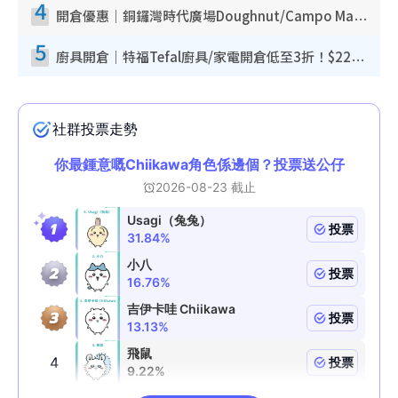
4
開倉優惠｜銅鑼灣時代廣場Doughnut/Campo Marzio開倉低至1折！背囊、書包、手袋劈價$200起
5
廚具開倉｜特福Tefal廚具/家電開倉低至3折！$220起買平底鍋/炒鑊/湯煲！電飯煲/吸塵機/燙斗$418起