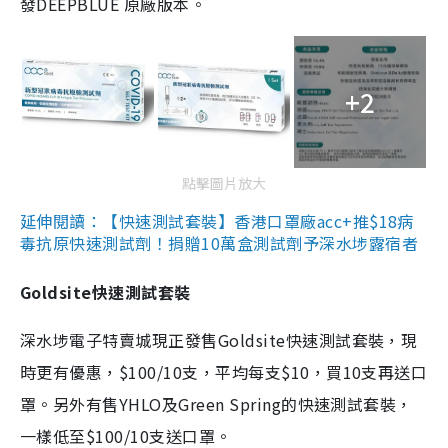
發DEEPBLUE 原廠版本。
+2
點擊圖片放大
延伸閱讀：【快速測試套裝】香港口罩廠acc+推$18病
毒抗原快速測試劑！捐贈10萬盒測試劑予深水埗露宿者
Goldsite快速測試套裝
深水埗電子特賣城現正發售Goldsite快速測試套裝，現
時更有優惠，$100/10支，平均每支$10，買10支再送口
罩。另外有售YHLO及Green Spring的快速測試套裝，
一樣低至$100/10支送口罩。