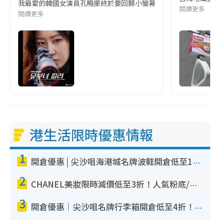
我最愛的韓國女演員孔曉振終於要回歸小螢幕啦!這次的劇本改編自同名
閱讀更多
閱讀更多
港生活限時優惠情報
1
開倉優惠 | 尖沙咀海港城名牌波鞋開倉低至1折！On鞋$899起／Joy&Peace鞋履$98起
2
CHANEL美妝限時減價低至3折！人氣粉底/唇膏/精華液低至$275！COCO香水都有平
3
開倉優惠｜尖沙咀名牌行李箱開倉低至4折！一連5日 American Tourister/ace./Hallmark $200起！