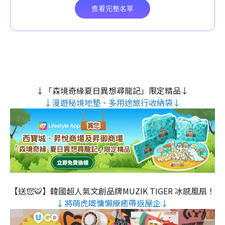
↓「森境奇緣夏日異想尋龍記」限定精品↓
↓漫遊秘境地墊、多用途旅行收納袋↓
【送您🐯】韓國超人氣文創品牌MUZIK TIGER 冰感風扇！
↓將萌虎嘅慵懶療癒帶返屋企↓