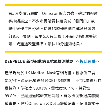
第5波疫情仍嚴峻，Omicron感染力強，確診個案數
字持續高企。不少市民購買快速測試「看門口」或
陽性後作每日檢測。精選13款優惠價快速測試套裝
$19以下買到，最平$10有交易！產品已獲衛生署認
可，或通過歐盟標準，最快10分鐘知結果。
DEEPBLUE 新型冠狀病毒抗原檢測試劑
>>按此選購<<
產品現時於HK Medical Mask官網有售，優惠價只要
$18/件。產品已獲得歐盟CE1434認證，可供民眾進行自
我檢測。準確度 99.03%、靈敏度96.4%、特異性
99.8%，已經通過臨床實驗認證，有效檢測新冠病毒變
種毒株，包括Omicron 及Delta變種病毒。使用鼻拭子