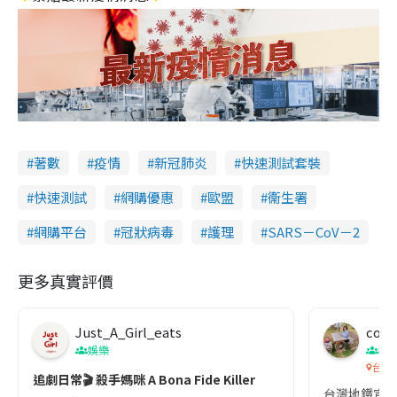
著數
疫情
新冠肺炎
快速測試套裝
快速測試
網購優惠
歐盟
衞生署
網購平台
冠狀病毒
護理
SARS－CoV－2
更多真實評價
Just_A_Girl_eats
co c
娛樂
吹
台灣
追劇日常🎬 殺手媽咪 A Bona Fide Killer
台灣地鐵宣