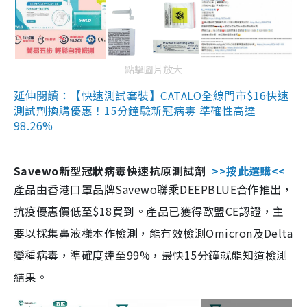
點擊圖片放大
延伸閱讀：【快速測試套裝】CATALO全線門市$16快速
測試劑換購優惠！15分鐘驗新冠病毒 準確性高達
98.26%
Savewo新型冠狀病毒快速抗原測試劑
>>按此選購<<
產品由香港口罩品牌Savewo聯乘DEEPBLUE合作推出，
抗疫優惠價低至$18買到。產品已獲得歐盟CE認證，主
要以採集鼻液樣本作檢測，能有效檢測Omicron及Delta
變種病毒，準確度達至99%，最快15分鐘就能知道檢測
結果。