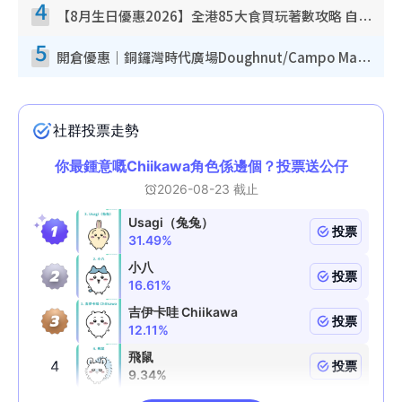
4
【8月生日優惠2026】全港85大食買玩著數攻略 自助餐/火鍋放題同行免費＋誠品/DONKI送現金券
5
開倉優惠｜銅鑼灣時代廣場Doughnut/Campo Marzio開倉低至1折！背囊、書包、手袋劈價$200起