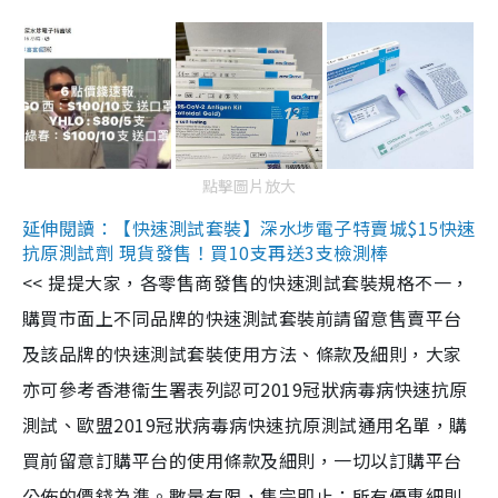
點擊圖片放大
延伸閱讀：【快速測試套裝】深水埗電子特賣城$15快速
抗原測試劑 現貨發售！買10支再送3支檢測棒
<< 提提大家，各零售商發售的快速測試套裝規格不一，
購買市面上不同品牌的快速測試套裝前請留意售賣平台
及該品牌的快速測試套裝使用方法、條款及細則，大家
亦可參考香港衞生署表列認可2019冠狀病毒病快速抗原
測試、歐盟2019冠狀病毒病快速抗原測試通用名單，購
買前留意訂購平台的使用條款及細則，一切以訂購平台
公佈的價錢為準。數量有限，售完即止；所有優惠細則