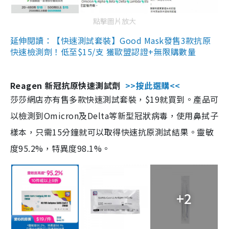
點擊圖片放大
延伸閱讀：【快速測試套裝】Good Mask發售3款抗原
快速檢測劑！低至$15/支 獲歐盟認證+無限購數量
Reagen 新冠抗原快速測試劑
>>按此選購<<
莎莎網店亦有售多款快速測試套裝，$19就買到。產品可
以檢測到Omicron及Delta等新型冠狀病毒，使用鼻拭子
樣本，只需15分鐘就可以取得快速抗原測試結果。靈敏
度95.2%，特異度98.1%。
+2