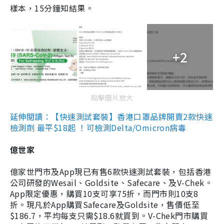
樣本，15分鐘知結果。
+2
點擊圖片放大
延伸閱讀：【快速測試套裝】香港口罩品牌開賣2款快速
檢測劑 最平$18起 ！可檢測Delta/Omicron病毒
億世家
億家世門市及App現已有售6款快速測試套裝，包括香港
公司研發的Wesail、Goldsite、Safecare、及V-Chek。
App限定優惠，購買10支可享75折，而門市則10支8
折。現凡於App購買Safecare及Goldsite，售價低至
$186.7，平均每支只需$18.6就買到。V-Chek門市購買