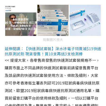
點擊圖片放大
延伸閱讀：【快速測試套裝】深水埗電子特賣城$15快速
抗原測試劑 現貨發售！買10支再送3支檢測棒
<< 提提大家，各零售商發售的快速測試套裝規格不一，
購買市面上不同品牌的快速測試套裝前請留意售賣平台
及該品牌的快速測試套裝使用方法、條款及細則，大家
亦可參考香港衞生署表列認可2019冠狀病毒病快速抗原
測試、歐盟2019冠狀病毒病快速抗原測試通用名單，購
買前留意訂購平台的使用條款及細則，一切以訂購平台
公佈的價錢為準。數量有限，售完即止；所有優惠細則