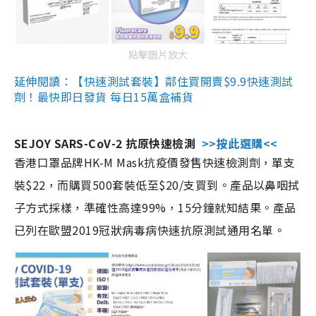
點擊圖片放大
延伸閱讀：【快速測試套裝】鄰住買開賣$9.9快速測試
劑！最快即日發貨 每日15萬盒補貨
SEJOY SARS-CoV-2 抗原快速檢測
>>按此選購<<
香港口罩品牌HK-M Mask抗疫價發售快速檢測劑，單支
裝$22，而購買500套裝低至$20/支買到。產品以鼻咽拭
子方式採樣，準確性高達99%，15分鐘就知結果。產品
已列在歐盟2019冠狀病毒病快速抗原測試通用名單。