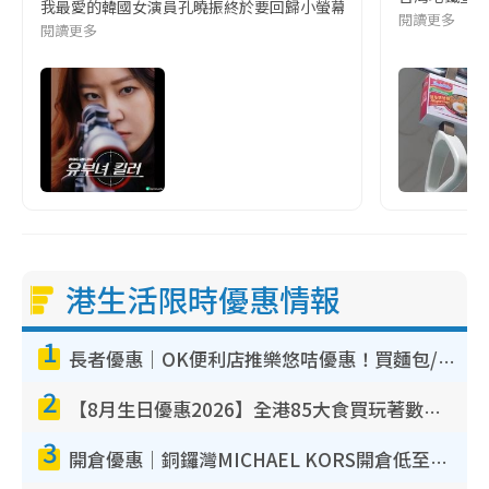
我最愛的韓國女演員孔曉振終於要回歸小螢幕啦!這次的劇本改編自同名
閱讀更多
閱讀更多
港生活限時優惠情報
1
長者優惠｜OK便利店推樂悠咭優惠！買麵包/牛奶/保健品拍卡即減
2
【8月生日優惠2026】全港85大食買玩著數攻略 自助餐/火鍋放題同行免費＋誠品/DONKI送現金券
3
開倉優惠｜銅鑼灣MICHAEL KORS開倉低至17折！直擊$500起買手袋/銀包/鞋款 必買經典Jet Set系列