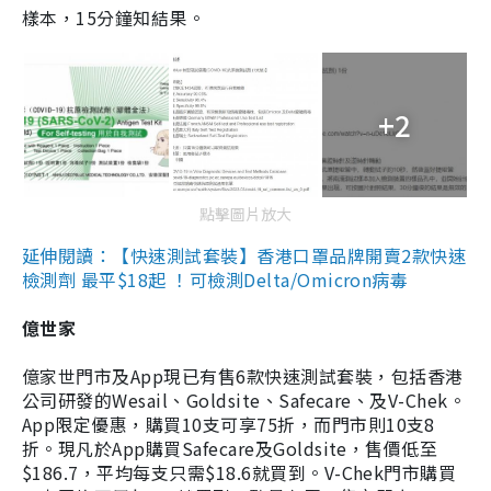
樣本，15分鐘知結果。
+2
點擊圖片放大
延伸閱讀：【快速測試套裝】香港口罩品牌開賣2款快速
檢測劑 最平$18起 ！可檢測Delta/Omicron病毒
億世家
億家世門市及App現已有售6款快速測試套裝，包括香港
公司研發的Wesail、Goldsite、Safecare、及V-Chek。
App限定優惠，購買10支可享75折，而門市則10支8
折。現凡於App購買Safecare及Goldsite，售價低至
$186.7，平均每支只需$18.6就買到。V-Chek門市購買