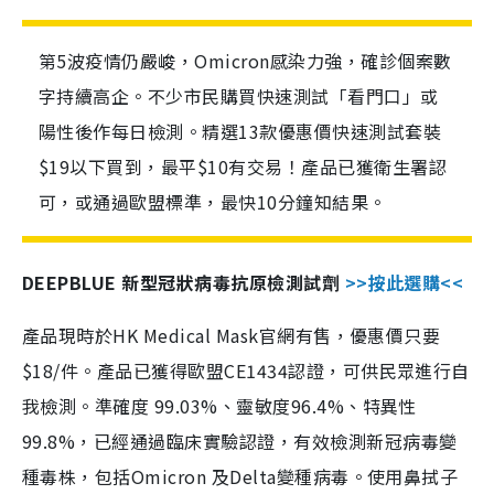
第5波疫情仍嚴峻，Omicron感染力強，確診個案數
字持續高企。不少市民購買快速測試「看門口」或
陽性後作每日檢測。精選13款優惠價快速測試套裝
$19以下買到，最平$10有交易！產品已獲衛生署認
可，或通過歐盟標準，最快10分鐘知結果。
DEEPBLUE 新型冠狀病毒抗原檢測試劑
>>按此選購<<
產品現時於HK Medical Mask官網有售，優惠價只要
$18/件。產品已獲得歐盟CE1434認證，可供民眾進行自
我檢測。準確度 99.03%、靈敏度96.4%、特異性
99.8%，已經通過臨床實驗認證，有效檢測新冠病毒變
種毒株，包括Omicron 及Delta變種病毒。使用鼻拭子