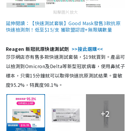
點擊圖片放大
延伸閱讀：【快速測試套裝】Good Mask發售3款抗原
快速檢測劑！低至$15/支 獲歐盟認證+無限購數量
Reagen 新冠抗原快速測試劑
>>按此選購<<
莎莎網店亦有售多款快速測試套裝，$19就買到。產品可
以檢測到Omicron及Delta等新型冠狀病毒，使用鼻拭子
樣本，只需15分鐘就可以取得快速抗原測試結果。靈敏
度95.2%，特異度98.1%。
+2