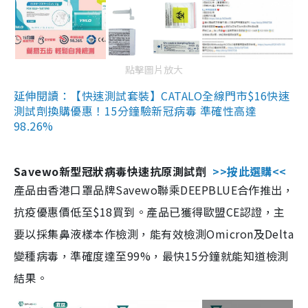
點擊圖片放大
延伸閱讀：【快速測試套裝】CATALO全線門市$16快速
測試劑換購優惠！15分鐘驗新冠病毒 準確性高達
98.26%
Savewo新型冠狀病毒快速抗原測試劑
>>按此選購<<
產品由香港口罩品牌Savewo聯乘DEEPBLUE合作推出，
抗疫優惠價低至$18買到。產品已獲得歐盟CE認證，主
要以採集鼻液樣本作檢測，能有效檢測Omicron及Delta
變種病毒，準確度達至99%，最快15分鐘就能知道檢測
結果。