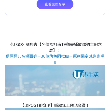
《U GO》請您去【名偵探柯南TV動畫播放30週年紀念
展】！
還原經典名場面📹＋30位角色同框📸＋原創限定感謝劇場
🍿
【出POST即賺💰】賺取無上限現金賞！