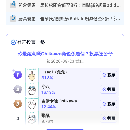
4
開倉優惠｜馬拉松開倉低至3折！直擊$99起買adidas／New Balance／Puma鞋款 STANLEY保溫杯劈價至$119起
5
廚具優惠｜普樂氏/意美廚/Buffalo廚具低至3折！$89起買煎鍋／炒鑊／個人鍋 同場小家電激減至$99起