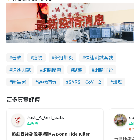
著數
疫情
新冠肺炎
快速測試套裝
快速測試
網購優惠
歐盟
網購平台
衞生署
冠狀病毒
SARS－CoV－2
護理
更多真實評價
Just_A_Girl_eats
co c
娛樂
吹
台灣
追劇日常🎬 殺手媽咪 A Bona Fide Killer
台灣地鐵宣