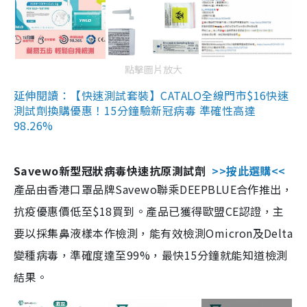
點擊圖片放大
延伸閱讀：【快速測試套裝】CATALO全線門市$16快速
測試劑換購優惠！15分鐘驗新冠病毒 準確性高達
98.26%
Savewo新型冠狀病毒快速抗原測試劑
>>按此選購<<
產品由香港口罩品牌Savewo聯乘DEEPBLUE合作推出，
抗疫優惠價低至$18買到。產品已獲得歐盟CE認證，主
要以採集鼻液樣本作檢測，能有效檢測Omicron及Delta
變種病毒，準確度達至99%，最快15分鐘就能知道檢測
結果。