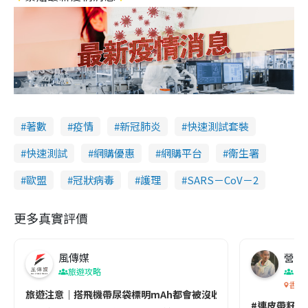
著數
疫情
新冠肺炎
快速測試套裝
快速測試
網購優惠
網購平台
衞生署
歐盟
冠狀病毒
護理
SARS－CoV－2
更多真實評價
風傳媒
營養教
旅遊攻略
生
香港
旅遊注意｜搭飛機帶尿袋標明mAh都會被沒收😱出發前切記檢查「1
#連皮帶籽都