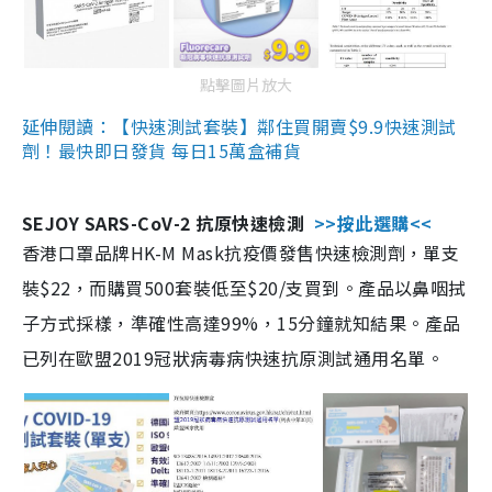
點擊圖片放大
延伸閱讀：【快速測試套裝】鄰住買開賣$9.9快速測試
劑！最快即日發貨 每日15萬盒補貨
SEJOY SARS-CoV-2 抗原快速檢測
>>按此選購<<
香港口罩品牌HK-M Mask抗疫價發售快速檢測劑，單支
裝$22，而購買500套裝低至$20/支買到。產品以鼻咽拭
子方式採樣，準確性高達99%，15分鐘就知結果。產品
已列在歐盟2019冠狀病毒病快速抗原測試通用名單。