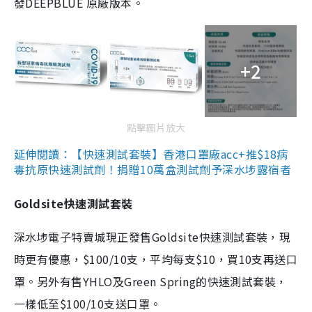
發DEEPBLUE 原廠版本。
+2
點擊圖片放大
延伸閱讀：【快速測試套裝】香港口罩廠acc+推$18病
毒抗原快速測試劑！捐贈10萬盒測試劑予深水埗露宿者
Goldsite快速測試套裝
深水埗電子特賣城現正發售Goldsite快速測試套裝，現
時更有優惠，$100/10支，平均每支$10，買10支再送口
罩。另外有售YHLO及Green Spring的快速測試套裝，
一樣低至$100/10支送口罩。