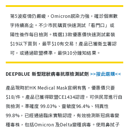
第5波疫情仍嚴峻，Omicron感染力強，確診個案數
字持續高企。不少市民購買快速測試「看門口」或
陽性後作每日檢測。精選13款優惠價快速測試套裝
$19以下買到，最平$10有交易！產品已獲衛生署認
可，或通過歐盟標準，最快10分鐘知結果。
DEEPBLUE 新型冠狀病毒抗原檢測試劑
>>按此選購<<
產品現時於HK Medical Mask官網有售，優惠價只要
$18/件。產品已獲得歐盟CE1434認證，可供民眾進行自
我檢測。準確度 99.03%、靈敏度96.4%、特異性
99.8%，已經通過臨床實驗認證，有效檢測新冠病毒變
種毒株，包括Omicron 及Delta變種病毒。使用鼻拭子