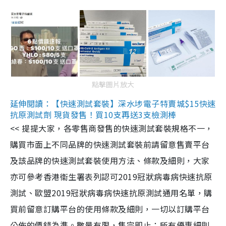
點擊圖片放大
延伸閱讀：【快速測試套裝】深水埗電子特賣城$15快速
抗原測試劑 現貨發售！買10支再送3支檢測棒
<< 提提大家，各零售商發售的快速測試套裝規格不一，
購買市面上不同品牌的快速測試套裝前請留意售賣平台
及該品牌的快速測試套裝使用方法、條款及細則，大家
亦可參考香港衞生署表列認可2019冠狀病毒病快速抗原
測試、歐盟2019冠狀病毒病快速抗原測試通用名單，購
買前留意訂購平台的使用條款及細則，一切以訂購平台
公佈的價錢為準。數量有限，售完即止；所有優惠細則