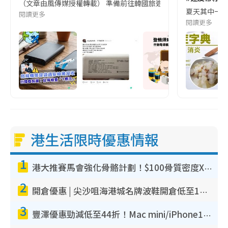
（文章由風傳媒授權轉載） 準備前往韓國旅遊的民眾，近期要特別留
夏天其中一種時
閱讀更多
閱讀更多
港生活限時優惠情報
1
港大推賽馬會強化骨骼計劃！$100骨質密度X光檢查 完成免費運動訓練送超市禮券！附參加資格
2
開倉優惠 | 尖沙咀海港城名牌波鞋開倉低至1折！On鞋$899起／Joy&Peace鞋履$98起
3
豐澤優惠勁減低至44折！Mac mini/iPhone17Pro大減價！廚房家電$220起