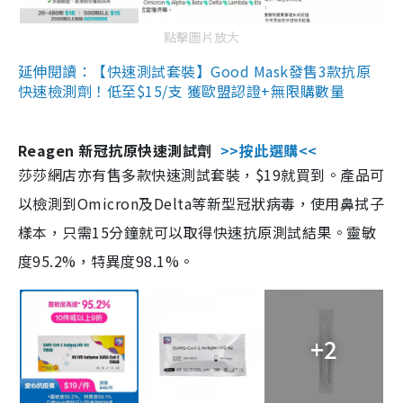
點擊圖片放大
延伸閱讀：【快速測試套裝】Good Mask發售3款抗原
快速檢測劑！低至$15/支 獲歐盟認證+無限購數量
Reagen 新冠抗原快速測試劑
>>按此選購<<
莎莎網店亦有售多款快速測試套裝，$19就買到。產品可
以檢測到Omicron及Delta等新型冠狀病毒，使用鼻拭子
樣本，只需15分鐘就可以取得快速抗原測試結果。靈敏
度95.2%，特異度98.1%。
+2