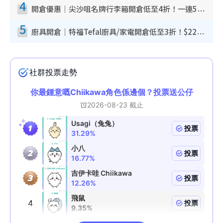
4
開倉優惠｜尖沙咀名牌行李箱開倉低至4折！一連5日 American Tourister/ace./Hallmark $200起！
5
廚具開倉｜特福Tefal廚具/家電開倉低至3折！$220起買平底鍋/炒鑊/湯煲！電飯煲/吸塵機/燙斗$418起