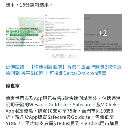
樣本，15分鐘知結果。
+2
點擊圖片放大
延伸閱讀：【快速測試套裝】香港口罩品牌開賣2款快速
檢測劑 最平$18起 ！可檢測Delta/Omicron病毒
億世家
億家世門市及App現已有售6款快速測試套裝，包括香港
公司研發的Wesail、Goldsite、Safecare、及V-Chek。
App限定優惠，購買10支可享75折，而門市則10支8
折。現凡於App購買Safecare及Goldsite，售價低至
$186.7，平均每支只需$18.6就買到。V-Chek門市購買