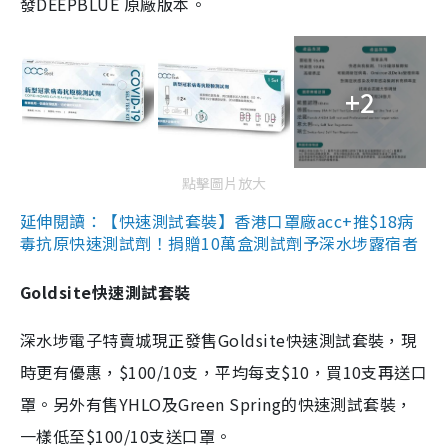
發DEEPBLUE 原廠版本。
+2
點擊圖片放大
延伸閱讀：【快速測試套裝】香港口罩廠acc+推$18病
毒抗原快速測試劑！捐贈10萬盒測試劑予深水埗露宿者
Goldsite快速測試套裝
深水埗電子特賣城現正發售Goldsite快速測試套裝，現
時更有優惠，$100/10支，平均每支$10，買10支再送口
罩。另外有售YHLO及Green Spring的快速測試套裝，
一樣低至$100/10支送口罩。