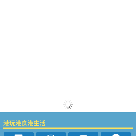
港玩港食港生活