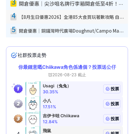
3
開倉優惠｜尖沙咀名牌行李箱開倉低至4折！一連5日 American Tourister/ace./Hallmark $200起！
4
【8月生日優惠2026】全港85大食買玩著數攻略 自助餐/火鍋放題同行免費＋誠品/DONKI送現金券
5
開倉優惠｜銅鑼灣時代廣場Doughnut/Campo Marzio開倉低至1折！背囊、書包、手袋劈價$200起