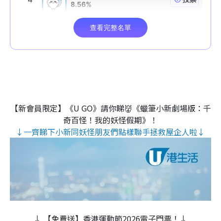
【新會員限定】《U GO》請你睇👹《蠟筆小新劇場版：千
奇百怪！我的妖怪假期》！
↓一齊睇下小新同妖怪朋友們點樣聯手拯救屋企人啦↓
↓ 【免費送】香港運動節2026電子門票！↓