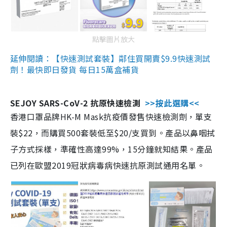
點擊圖片放大
延伸閱讀：【快速測試套裝】鄰住買開賣$9.9快速測試
劑！最快即日發貨 每日15萬盒補貨
SEJOY SARS-CoV-2 抗原快速檢測
>>按此選購<<
香港口罩品牌HK-M Mask抗疫價發售快速檢測劑，單支
裝$22，而購買500套裝低至$20/支買到。產品以鼻咽拭
子方式採樣，準確性高達99%，15分鐘就知結果。產品
已列在歐盟2019冠狀病毒病快速抗原測試通用名單。