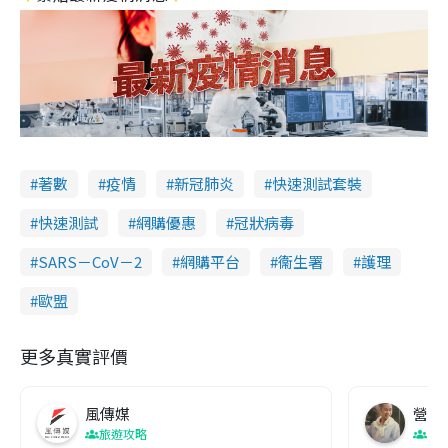
著數
疫情
新冠肺炎
快速測試套裝
快速測試
網購優惠
冠狀病毒
SARS－CoV－2
網購平台
衞生署
護理
歐盟
更多真實評價
風傳媒
營養教
旅遊攻略
生