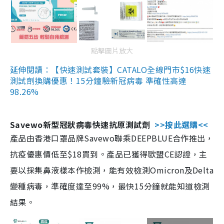
點擊圖片放大
延伸閱讀：【快速測試套裝】CATALO全線門市$16快速
測試劑換購優惠！15分鐘驗新冠病毒 準確性高達
98.26%
Savewo新型冠狀病毒快速抗原測試劑
>>按此選購<<
產品由香港口罩品牌Savewo聯乘DEEPBLUE合作推出，
抗疫優惠價低至$18買到。產品已獲得歐盟CE認證，主
要以採集鼻液樣本作檢測，能有效檢測Omicron及Delta
變種病毒，準確度達至99%，最快15分鐘就能知道檢測
結果。