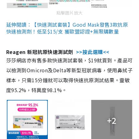
點擊圖片放大
延伸閱讀：【快速測試套裝】Good Mask發售3款抗原
快速檢測劑！低至$15/支 獲歐盟認證+無限購數量
Reagen 新冠抗原快速測試劑
>>按此選購<<
莎莎網店亦有售多款快速測試套裝，$19就買到。產品可
以檢測到Omicron及Delta等新型冠狀病毒，使用鼻拭子
樣本，只需15分鐘就可以取得快速抗原測試結果。靈敏
度95.2%，特異度98.1%。
+2