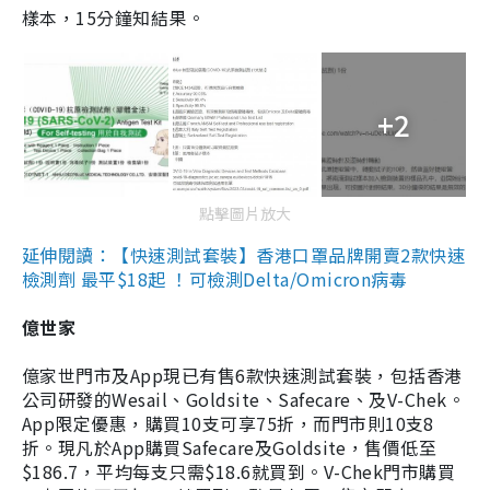
樣本，15分鐘知結果。
+2
點擊圖片放大
延伸閱讀：【快速測試套裝】香港口罩品牌開賣2款快速
檢測劑 最平$18起 ！可檢測Delta/Omicron病毒
億世家
億家世門市及App現已有售6款快速測試套裝，包括香港
公司研發的Wesail、Goldsite、Safecare、及V-Chek。
App限定優惠，購買10支可享75折，而門市則10支8
折。現凡於App購買Safecare及Goldsite，售價低至
$186.7，平均每支只需$18.6就買到。V-Chek門市購買