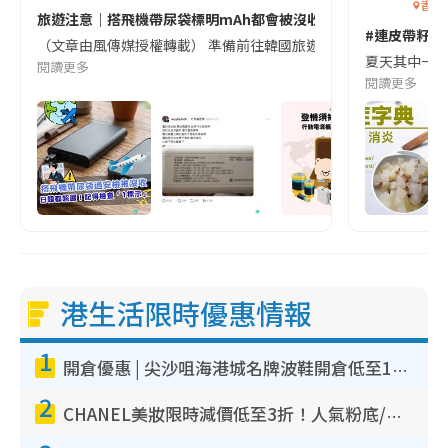
香港
旅遊注意｜搭飛機帶尿袋標明mAh都會被沒收😱出發前切記檢查「1
#連皮帶籽都
（文章由風傳媒授權轉載） 準備前往韓國旅遊的民眾，近期要特別留
夏天其中一種時
閱讀更多
閱讀更多
港生活限時優惠情報
1
開倉優惠 | 尖沙咀海港城名牌波鞋開倉低至1折！On鞋$899起／Joy&Peace鞋履$98起
2
CHANEL美妝限時減價低至3折！人氣粉底/唇膏/精華液低至$275！COCO香水都有平