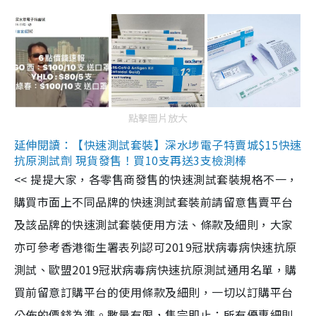
點擊圖片放大
延伸閱讀：【快速測試套裝】深水埗電子特賣城$15快速
抗原測試劑 現貨發售！買10支再送3支檢測棒
<< 提提大家，各零售商發售的快速測試套裝規格不一，
購買市面上不同品牌的快速測試套裝前請留意售賣平台
及該品牌的快速測試套裝使用方法、條款及細則，大家
亦可參考香港衞生署表列認可2019冠狀病毒病快速抗原
測試、歐盟2019冠狀病毒病快速抗原測試通用名單，購
買前留意訂購平台的使用條款及細則，一切以訂購平台
公佈的價錢為準。數量有限，售完即止；所有優惠細則