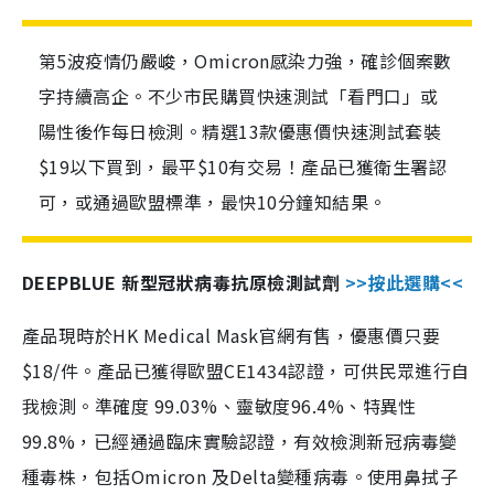
第5波疫情仍嚴峻，Omicron感染力強，確診個案數
字持續高企。不少市民購買快速測試「看門口」或
陽性後作每日檢測。精選13款優惠價快速測試套裝
$19以下買到，最平$10有交易！產品已獲衛生署認
可，或通過歐盟標準，最快10分鐘知結果。
DEEPBLUE 新型冠狀病毒抗原檢測試劑
>>按此選購<<
產品現時於HK Medical Mask官網有售，優惠價只要
$18/件。產品已獲得歐盟CE1434認證，可供民眾進行自
我檢測。準確度 99.03%、靈敏度96.4%、特異性
99.8%，已經通過臨床實驗認證，有效檢測新冠病毒變
種毒株，包括Omicron 及Delta變種病毒。使用鼻拭子