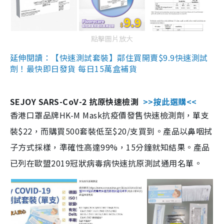
點擊圖片放大
延伸閱讀：【快速測試套裝】鄰住買開賣$9.9快速測試
劑！最快即日發貨 每日15萬盒補貨
SEJOY SARS-CoV-2 抗原快速檢測
>>按此選購<<
香港口罩品牌HK-M Mask抗疫價發售快速檢測劑，單支
裝$22，而購買500套裝低至$20/支買到。產品以鼻咽拭
子方式採樣，準確性高達99%，15分鐘就知結果。產品
已列在歐盟2019冠狀病毒病快速抗原測試通用名單。