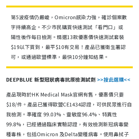
第5波疫情仍嚴峻，Omicron感染力強，確診個案數
字持續高企。不少市民購買快速測試「看門口」或
陽性後作每日檢測。精選13款優惠價快速測試套裝
$19以下買到，最平$10有交易！產品已獲衛生署認
可，或通過歐盟標準，最快10分鐘知結果。
DEEPBLUE 新型冠狀病毒抗原檢測試劑
>>按此選購<<
產品現時於HK Medical Mask官網有售，優惠價只要
$18/件。產品已獲得歐盟CE1434認證，可供民眾進行自
我檢測。準確度 99.03%、靈敏度96.4%、特異性
99.8%，已經通過臨床實驗認證，有效檢測新冠病毒變
種毒株，包括Omicron 及Delta變種病毒。使用鼻拭子