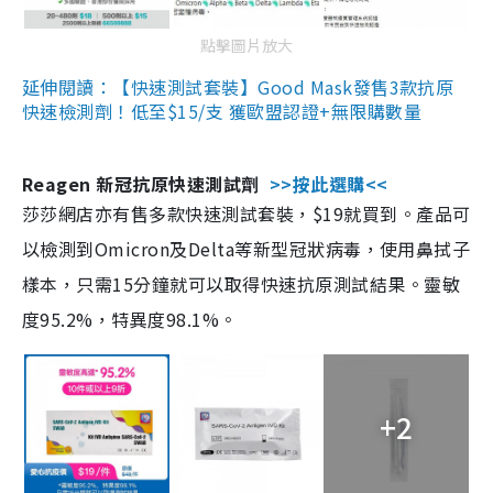
點擊圖片放大
延伸閱讀：【快速測試套裝】Good Mask發售3款抗原
快速檢測劑！低至$15/支 獲歐盟認證+無限購數量
Reagen 新冠抗原快速測試劑
>>按此選購<<
莎莎網店亦有售多款快速測試套裝，$19就買到。產品可
以檢測到Omicron及Delta等新型冠狀病毒，使用鼻拭子
樣本，只需15分鐘就可以取得快速抗原測試結果。靈敏
度95.2%，特異度98.1%。
+2