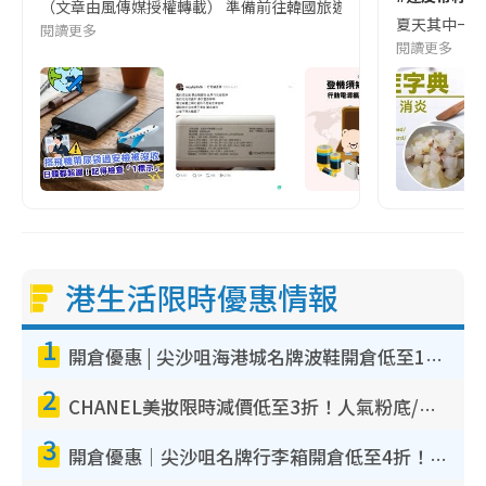
（文章由風傳媒授權轉載） 準備前往韓國旅遊的民眾，近期要特別留
夏天其中一種時
閱讀更多
閱讀更多
港生活限時優惠情報
1
開倉優惠 | 尖沙咀海港城名牌波鞋開倉低至1折！On鞋$899起／Joy&Peace鞋履$98起
2
CHANEL美妝限時減價低至3折！人氣粉底/唇膏/精華液低至$275！COCO香水都有平
3
開倉優惠｜尖沙咀名牌行李箱開倉低至4折！一連5日 American Tourister/ace./Hallmark $200起！