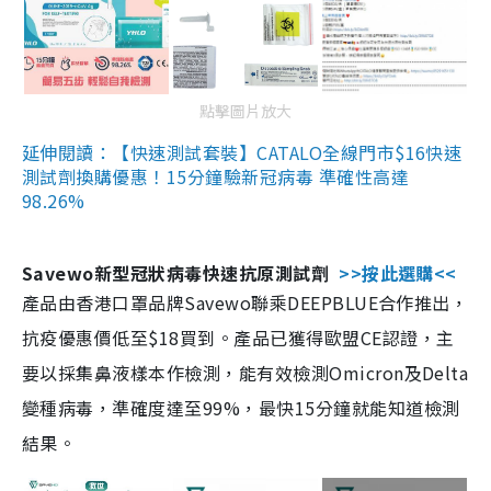
點擊圖片放大
延伸閱讀：【快速測試套裝】CATALO全線門市$16快速
測試劑換購優惠！15分鐘驗新冠病毒 準確性高達
98.26%
Savewo新型冠狀病毒快速抗原測試劑
>>按此選購<<
產品由香港口罩品牌Savewo聯乘DEEPBLUE合作推出，
抗疫優惠價低至$18買到。產品已獲得歐盟CE認證，主
要以採集鼻液樣本作檢測，能有效檢測Omicron及Delta
變種病毒，準確度達至99%，最快15分鐘就能知道檢測
結果。