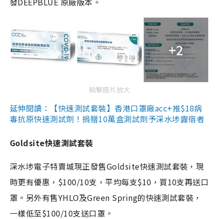
發DEEPBLUE 原廠版本。
+2
點擊圖片放大
延伸閱讀：【快速測試套裝】香港口罩廠acc+推$18病
毒抗原快速測試劑！捐贈10萬盒測試劑予深水埗露宿者
Goldsite快速測試套裝
深水埗電子特賣城現正發售Goldsite快速測試套裝，現
時更有優惠，$100/10支，平均每支$10，買10支再送口
罩。另外有售YHLO及Green Spring的快速測試套裝，
一樣低至$100/10支送口罩。