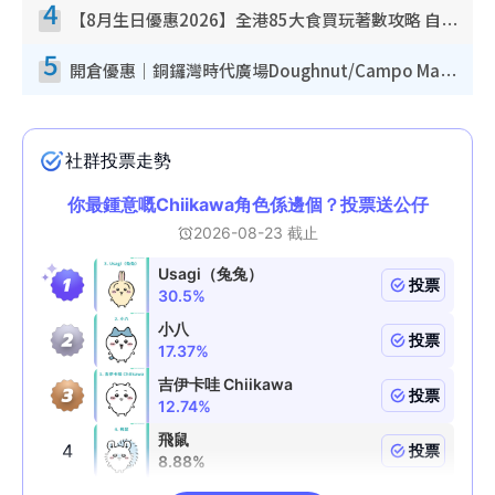
4
【8月生日優惠2026】全港85大食買玩著數攻略 自助餐/火鍋放題同行免費＋誠品/DONKI送現金券
5
開倉優惠｜銅鑼灣時代廣場Doughnut/Campo Marzio開倉低至1折！背囊、書包、手袋劈價$200起