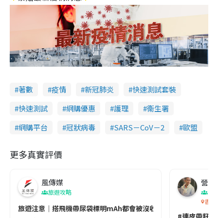
著數
疫情
新冠肺炎
快速測試套裝
快速測試
網購優惠
護理
衞生署
網購平台
冠狀病毒
SARS－CoV－2
歐盟
更多真實評價
風傳媒
營養教
旅遊攻略
生
香港
旅遊注意｜搭飛機帶尿袋標明mAh都會被沒收😱出發前切記檢查「1
#連皮帶籽都