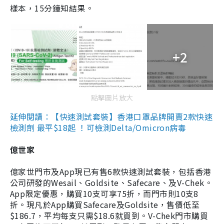
樣本，15分鐘知結果。
+2
點擊圖片放大
延伸閱讀：【快速測試套裝】香港口罩品牌開賣2款快速
檢測劑 最平$18起 ！可檢測Delta/Omicron病毒
億世家
億家世門市及App現已有售6款快速測試套裝，包括香港
公司研發的Wesail、Goldsite、Safecare、及V-Chek。
App限定優惠，購買10支可享75折，而門市則10支8
折。現凡於App購買Safecare及Goldsite，售價低至
$186.7，平均每支只需$18.6就買到。V-Chek門市購買