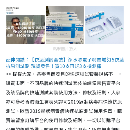
點擊圖片放大
延伸閱讀：【快速測試套裝】深水埗電子特賣城$15快速
抗原測試劑 現貨發售！買10支再送3支檢測棒
<< 提提大家，各零售商發售的快速測試套裝規格不一，
購買市面上不同品牌的快速測試套裝前請留意售賣平台
及該品牌的快速測試套裝使用方法、條款及細則，大家
亦可參考香港衞生署表列認可2019冠狀病毒病快速抗原
測試、歐盟2019冠狀病毒病快速抗原測試通用名單，購
買前留意訂購平台的使用條款及細則，一切以訂購平台
公佈的價錢為準。數量有限，售完即止；所有優惠細則