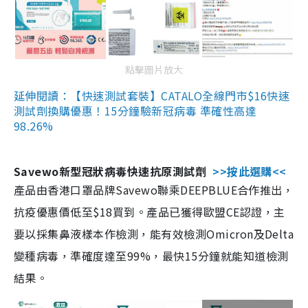
點擊圖片放大
延伸閱讀：【快速測試套裝】CATALO全線門市$16快速
測試劑換購優惠！15分鐘驗新冠病毒 準確性高達
98.26%
Savewo新型冠狀病毒快速抗原測試劑
>>按此選購<<
產品由香港口罩品牌Savewo聯乘DEEPBLUE合作推出，
抗疫優惠價低至$18買到。產品已獲得歐盟CE認證，主
要以採集鼻液樣本作檢測，能有效檢測Omicron及Delta
變種病毒，準確度達至99%，最快15分鐘就能知道檢測
結果。