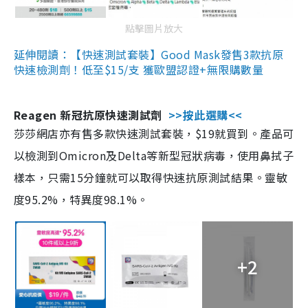
點擊圖片放大
延伸閱讀：【快速測試套裝】Good Mask發售3款抗原
快速檢測劑！低至$15/支 獲歐盟認證+無限購數量
Reagen 新冠抗原快速測試劑
>>按此選購<<
莎莎網店亦有售多款快速測試套裝，$19就買到。產品可
以檢測到Omicron及Delta等新型冠狀病毒，使用鼻拭子
樣本，只需15分鐘就可以取得快速抗原測試結果。靈敏
度95.2%，特異度98.1%。
+2