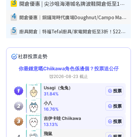
3
開倉優惠 | 尖沙咀海港城名牌波鞋開倉低至1折！On鞋$899起／Joy&Peace鞋履$98起
4
開倉優惠｜銅鑼灣時代廣場Doughnut/Campo Marzio開倉低至1折！背囊、書包、手袋劈價$200起
5
廚具開倉｜特福Tefal廚具/家電開倉低至3折！$220起買平底鍋/炒鑊/湯煲！電飯煲/吸塵機/燙斗$418起