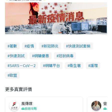
著數
疫情
新冠肺炎
快速測試套裝
快速測試
網購優惠
冠狀病毒
SARS－CoV－2
網購平台
衞生署
護理
歐盟
更多真實評價
風傳媒
營養教
旅遊攻略
生