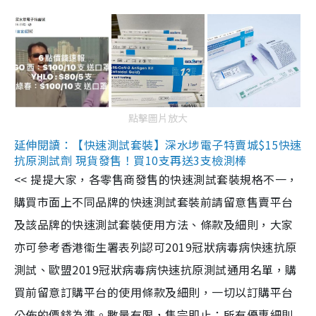
點擊圖片放大
延伸閱讀：【快速測試套裝】深水埗電子特賣城$15快速
抗原測試劑 現貨發售！買10支再送3支檢測棒
<< 提提大家，各零售商發售的快速測試套裝規格不一，
購買市面上不同品牌的快速測試套裝前請留意售賣平台
及該品牌的快速測試套裝使用方法、條款及細則，大家
亦可參考香港衞生署表列認可2019冠狀病毒病快速抗原
測試、歐盟2019冠狀病毒病快速抗原測試通用名單，購
買前留意訂購平台的使用條款及細則，一切以訂購平台
公佈的價錢為準。數量有限，售完即止；所有優惠細則