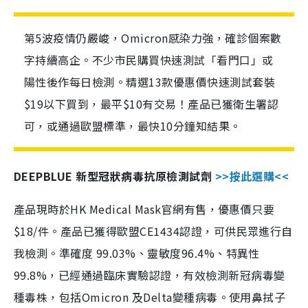
第5波疫情仍嚴峻，Omicron感染力強，確診個案數
字持續高企。不少市民購買快速測試「看門口」或
陽性後作每日檢測。精選13款優惠價快速測試套裝
$19以下買到，最平$10有交易！產品已獲衛生署認
可，或通過歐盟標準，最快10分鐘知結果。
DEEPBLUE 新型冠狀病毒抗原檢測試劑
>>按此選購<<
產品現時於HK Medical Mask官網有售，優惠價只要
$18/件。產品已獲得歐盟CE1434認證，可供民眾進行自
我檢測。準確度 99.03%、靈敏度96.4%、特異性
99.8%，已經通過臨床實驗認證，有效檢測新冠病毒變
種毒株，包括Omicron 及Delta變種病毒。使用鼻拭子