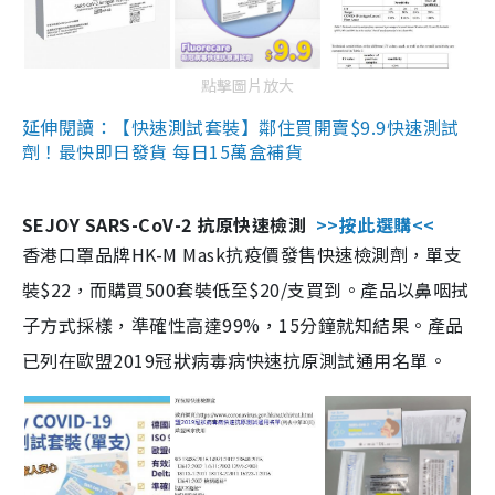
點擊圖片放大
延伸閱讀：【快速測試套裝】鄰住買開賣$9.9快速測試
劑！最快即日發貨 每日15萬盒補貨
SEJOY SARS-CoV-2 抗原快速檢測
>>按此選購<<
香港口罩品牌HK-M Mask抗疫價發售快速檢測劑，單支
裝$22，而購買500套裝低至$20/支買到。產品以鼻咽拭
子方式採樣，準確性高達99%，15分鐘就知結果。產品
已列在歐盟2019冠狀病毒病快速抗原測試通用名單。