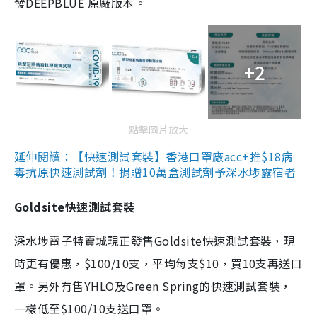
發DEEPBLUE 原廠版本。
+2
點擊圖片放大
延伸閱讀：【快速測試套裝】香港口罩廠acc+推$18病
毒抗原快速測試劑！捐贈10萬盒測試劑予深水埗露宿者
Goldsite快速測試套裝
深水埗電子特賣城現正發售Goldsite快速測試套裝，現
時更有優惠，$100/10支，平均每支$10，買10支再送口
罩。另外有售YHLO及Green Spring的快速測試套裝，
一樣低至$100/10支送口罩。