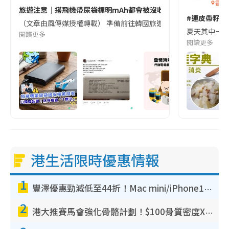
香港
旅遊注意｜搭飛機帶尿袋標明mAh都會被沒收😱出發前切記檢查「1
#連皮帶籽都
（文章由風傳媒授權轉載） 準備前往韓國旅遊的民眾，近期要特別留
夏天其中一種時
閱讀更多
閱讀更多
港生活限時優惠情報
1
豐澤優惠勁減低至44折！Mac mini/iPhone17Pro大減價！廚房家電$220起
2
港大推賽馬會強化骨骼計劃！$100骨質密度X光檢查 完成免費運動訓練送超市禮券！附參加資格