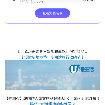
↓「森境奇緣夏日異想尋龍記」限定精品↓
↓漫遊秘境地墊、多用途旅行收納袋↓
【送您🐯】韓國超人氣文創品牌MUZIK TIGER 冰感風扇！
↓將萌虎嘅慵懶療癒帶返屋企↓