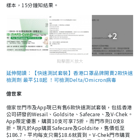
樣本，15分鐘知結果。
+2
點擊圖片放大
延伸閱讀：【快速測試套裝】香港口罩品牌開賣2款快速
檢測劑 最平$18起 ！可檢測Delta/Omicron病毒
億世家
億家世門市及App現已有售6款快速測試套裝，包括香港
公司研發的Wesail、Goldsite、Safecare、及V-Chek。
App限定優惠，購買10支可享75折，而門市則10支8
折。現凡於App購買Safecare及Goldsite，售價低至
$186.7，平均每支只需$18.6就買到。V-Chek門市購買