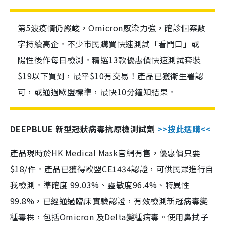
第5波疫情仍嚴峻，Omicron感染力強，確診個案數
字持續高企。不少市民購買快速測試「看門口」或
陽性後作每日檢測。精選13款優惠價快速測試套裝
$19以下買到，最平$10有交易！產品已獲衛生署認
可，或通過歐盟標準，最快10分鐘知結果。
DEEPBLUE 新型冠狀病毒抗原檢測試劑
>>按此選購<<
產品現時於HK Medical Mask官網有售，優惠價只要
$18/件。產品已獲得歐盟CE1434認證，可供民眾進行自
我檢測。準確度 99.03%、靈敏度96.4%、特異性
99.8%，已經通過臨床實驗認證，有效檢測新冠病毒變
種毒株，包括Omicron 及Delta變種病毒。使用鼻拭子