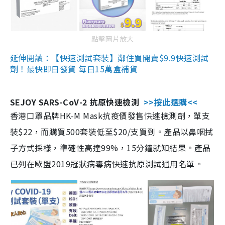
點擊圖片放大
延伸閱讀：【快速測試套裝】鄰住買開賣$9.9快速測試
劑！最快即日發貨 每日15萬盒補貨
SEJOY SARS-CoV-2 抗原快速檢測
>>按此選購<<
香港口罩品牌HK-M Mask抗疫價發售快速檢測劑，單支
裝$22，而購買500套裝低至$20/支買到。產品以鼻咽拭
子方式採樣，準確性高達99%，15分鐘就知結果。產品
已列在歐盟2019冠狀病毒病快速抗原測試通用名單。