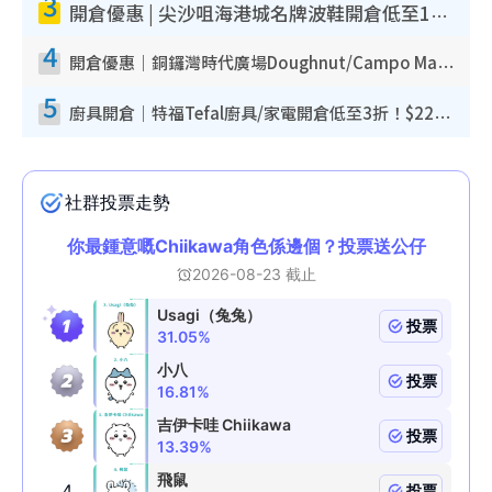
3
開倉優惠 | 尖沙咀海港城名牌波鞋開倉低至1折！On鞋$899起／Joy&Peace鞋履$98起
4
開倉優惠｜銅鑼灣時代廣場Doughnut/Campo Marzio開倉低至1折！背囊、書包、手袋劈價$200起
5
廚具開倉｜特福Tefal廚具/家電開倉低至3折！$220起買平底鍋/炒鑊/湯煲！電飯煲/吸塵機/燙斗$418起