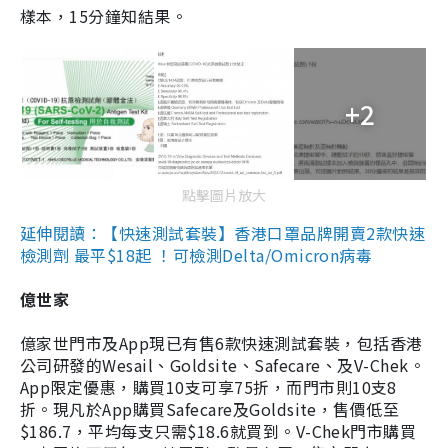
樣本，15分鐘知結果。
+2
點擊圖片放大
延伸閱讀：【快速測試套裝】香港口罩品牌開賣2款快速
檢測劑 最平$18起 ！可檢測Delta/Omicron病毒
億世家
億家世門市及App現已有售6款快速測試套裝，包括香港
公司研發的Wesail、Goldsite、Safecare、及V-Chek。
App限定優惠，購買10支可享75折，而門市則10支8
折。現凡於App購買Safecare及Goldsite，售價低至
$186.7，平均每支只需$18.6就買到。V-Chek門市購買