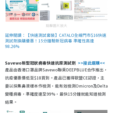
點擊圖片放大
延伸閱讀：【快速測試套裝】CATALO全線門市$16快速
測試劑換購優惠！15分鐘驗新冠病毒 準確性高達
98.26%
Savewo新型冠狀病毒快速抗原測試劑
>>按此選購<<
產品由香港口罩品牌Savewo聯乘DEEPBLUE合作推出，
抗疫優惠價低至$18買到。產品已獲得歐盟CE認證，主
要以採集鼻液樣本作檢測，能有效檢測Omicron及Delta
變種病毒，準確度達至99%，最快15分鐘就能知道檢測
結果。