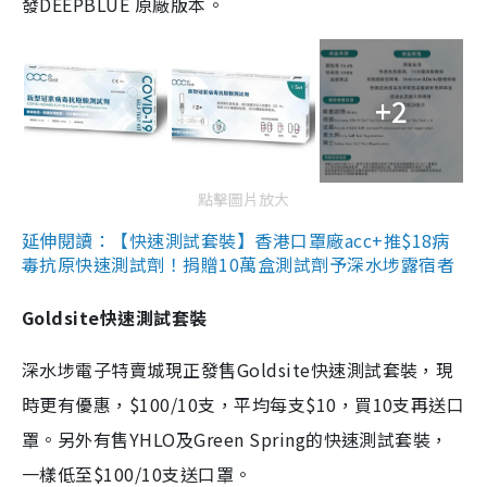
發DEEPBLUE 原廠版本。
+2
點擊圖片放大
延伸閱讀：【快速測試套裝】香港口罩廠acc+推$18病
毒抗原快速測試劑！捐贈10萬盒測試劑予深水埗露宿者
Goldsite快速測試套裝
深水埗電子特賣城現正發售Goldsite快速測試套裝，現
時更有優惠，$100/10支，平均每支$10，買10支再送口
罩。另外有售YHLO及Green Spring的快速測試套裝，
一樣低至$100/10支送口罩。