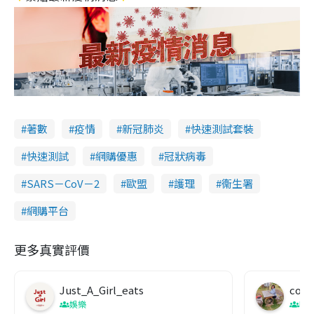
著數
疫情
新冠肺炎
快速測試套裝
快速測試
網購優惠
冠狀病毒
SARS－CoV－2
歐盟
護理
衞生署
網購平台
更多真實評價
Just_A_Girl_eats
co c
娛樂
吹