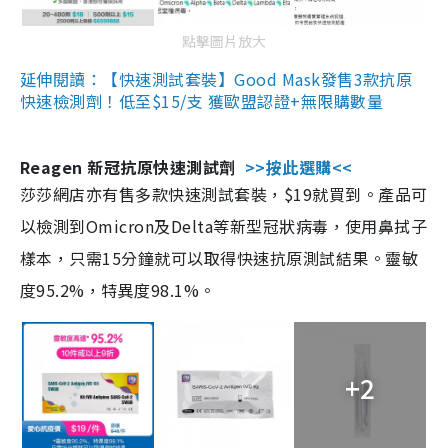
點擊圖片放大
延伸閱讀：【快速測試套裝】Good Mask發售3款抗原
快速檢測劑！低至$15/支 獲歐盟認證+無限購數量
Reagen 新冠抗原快速測試劑
>>按此選購<<
莎莎網店亦有售多款快速測試套裝，$19就買到。產品可
以檢測到Omicron及Delta等新型冠狀病毒，使用鼻拭子
樣本，只需15分鐘就可以取得快速抗原測試結果。靈敏
度95.2%，特異度98.1%。
+2