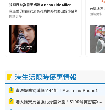
台灣
追劇日常🎬 殺手媽咪 A Bona Fide Killer
台灣地鐵宣
我最愛的韓國女演員孔曉振終於要回歸小螢幕啦!這次的劇本改編自同名
閱讀更多
閱讀更多
港生活限時優惠情報
1
豐澤優惠勁減低至44折！Mac mini/iPhone17Pro大減價！廚房家電$220起
2
港大推賽馬會強化骨骼計劃！$100骨質密度X光檢查 完成免費運動訓練送超市禮券！附參加資格