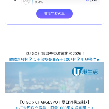
《U GO》請您去香港運動節2026！
體驗新興運動💦＋競技賽事💪＋100+運動用品攤位🔥
【U GO x CHARGESPOT 夏日消暑企劃⚡】
> 打卡即送充電券！限量1000張🔋送完即止 <