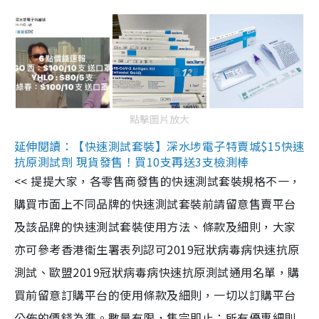
點擊圖片放大
延伸閱讀：【快速測試套裝】深水埗電子特賣城$15快速
抗原測試劑 現貨發售！買10支再送3支檢測棒
<< 提提大家，各零售商發售的快速測試套裝規格不一，
購買市面上不同品牌的快速測試套裝前請留意售賣平台
及該品牌的快速測試套裝使用方法、條款及細則，大家
亦可參考香港衞生署表列認可2019冠狀病毒病快速抗原
測試、歐盟2019冠狀病毒病快速抗原測試通用名單，購
買前留意訂購平台的使用條款及細則，一切以訂購平台
公佈的價錢為準。數量有限，售完即止；所有優惠細則