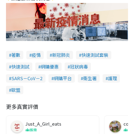
著數
疫情
新冠肺炎
快速測試套裝
快速測試
網購優惠
冠狀病毒
SARS－CoV－2
網購平台
衞生署
護理
歐盟
更多真實評價
Just_A_Girl_eats
co c
娛樂
吹