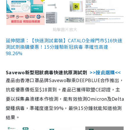
點擊圖片放大
延伸閱讀：【快速測試套裝】CATALO全線門市$16快速
測試劑換購優惠！15分鐘驗新冠病毒 準確性高達
98.26%
Savewo新型冠狀病毒快速抗原測試劑
>>按此選購<<
產品由香港口罩品牌Savewo聯乘DEEPBLUE合作推出，
抗疫優惠價低至$18買到。產品已獲得歐盟CE認證，主
要以採集鼻液樣本作檢測，能有效檢測Omicron及Delta
變種病毒，準確度達至99%，最快15分鐘就能知道檢測
結果。