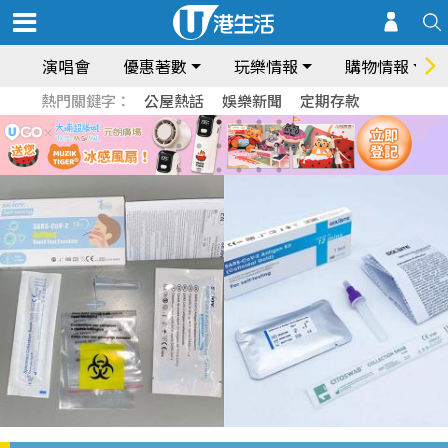
演唱會
優惠著數
玩樂情報
購物情報
熱門關鍵字：
公屋熱話
娛樂新聞
定期存款