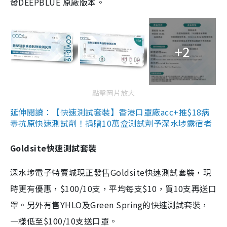
發DEEPBLUE 原廠版本。
+2
點擊圖片放大
延伸閱讀：【快速測試套裝】香港口罩廠acc+推$18病
毒抗原快速測試劑！捐贈10萬盒測試劑予深水埗露宿者
Goldsite快速測試套裝
深水埗電子特賣城現正發售Goldsite快速測試套裝，現
時更有優惠，$100/10支，平均每支$10，買10支再送口
罩。另外有售YHLO及Green Spring的快速測試套裝，
一樣低至$100/10支送口罩。