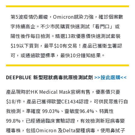
第5波疫情仍嚴峻，Omicron感染力強，確診個案數
字持續高企。不少市民購買快速測試「看門口」或
陽性後作每日檢測。精選13款優惠價快速測試套裝
$19以下買到，最平$10有交易！產品已獲衛生署認
可，或通過歐盟標準，最快10分鐘知結果。
DEEPBLUE 新型冠狀病毒抗原檢測試劑
>>按此選購<<
產品現時於HK Medical Mask官網有售，優惠價只要
$18/件。產品已獲得歐盟CE1434認證，可供民眾進行自
我檢測。準確度 99.03%、靈敏度96.4%、特異性
99.8%，已經通過臨床實驗認證，有效檢測新冠病毒變
種毒株，包括Omicron 及Delta變種病毒。使用鼻拭子