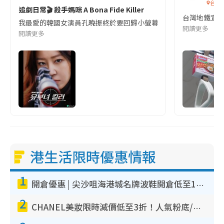
台灣
追劇日常🎬 殺手媽咪 A Bona Fide Killer
台灣地鐵宣
我最愛的韓國女演員孔曉振終於要回歸小螢幕啦!這次的劇本改編自同名
閱讀更多
閱讀更多
港生活限時優惠情報
1
開倉優惠 | 尖沙咀海港城名牌波鞋開倉低至1折！On鞋$899起／Joy&Peace鞋履$98起
2
CHANEL美妝限時減價低至3折！人氣粉底/唇膏/精華液低至$275！COCO香水都有平