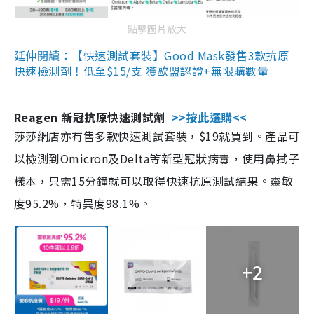
點擊圖片放大
延伸閱讀：【快速測試套裝】Good Mask發售3款抗原
快速檢測劑！低至$15/支 獲歐盟認證+無限購數量
Reagen 新冠抗原快速測試劑
>>按此選購<<
莎莎網店亦有售多款快速測試套裝，$19就買到。產品可
以檢測到Omicron及Delta等新型冠狀病毒，使用鼻拭子
樣本，只需15分鐘就可以取得快速抗原測試結果。靈敏
度95.2%，特異度98.1%。
+2