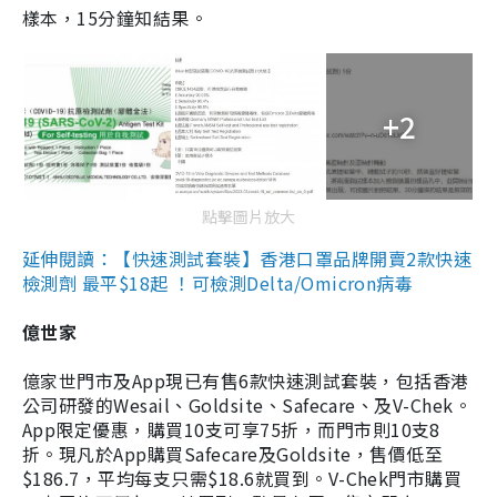
樣本，15分鐘知結果。
+2
點擊圖片放大
延伸閱讀：【快速測試套裝】香港口罩品牌開賣2款快速
檢測劑 最平$18起 ！可檢測Delta/Omicron病毒
億世家
億家世門市及App現已有售6款快速測試套裝，包括香港
公司研發的Wesail、Goldsite、Safecare、及V-Chek。
App限定優惠，購買10支可享75折，而門市則10支8
折。現凡於App購買Safecare及Goldsite，售價低至
$186.7，平均每支只需$18.6就買到。V-Chek門市購買