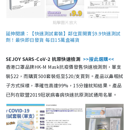
點擊圖片放大
延伸閱讀：【快速測試套裝】鄰住買開賣$9.9快速測試
劑！最快即日發貨 每日15萬盒補貨
SEJOY SARS-CoV-2 抗原快速檢測
>>按此選購<<
香港口罩品牌HK-M Mask抗疫價發售快速檢測劑，單支
裝$22，而購買500套裝低至$20/支買到。產品以鼻咽拭
子方式採樣，準確性高達99%，15分鐘就知結果。產品
已列在歐盟2019冠狀病毒病快速抗原測試通用名單。