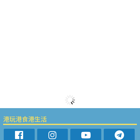
港玩港食港生活