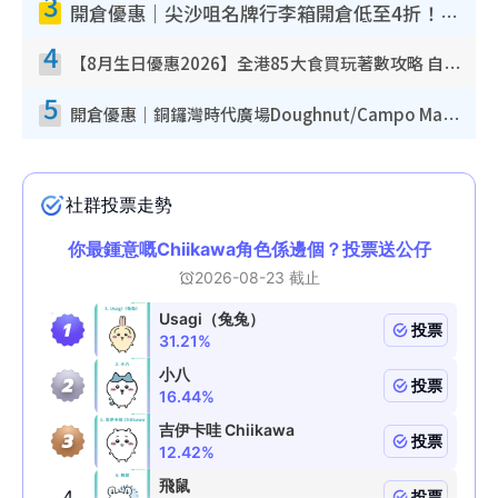
3
開倉優惠｜尖沙咀名牌行李箱開倉低至4折！一連5日 American Tourister/ace./Hallmark $200起！
4
【8月生日優惠2026】全港85大食買玩著數攻略 自助餐/火鍋放題同行免費＋誠品/DONKI送現金券
5
開倉優惠｜銅鑼灣時代廣場Doughnut/Campo Marzio開倉低至1折！背囊、書包、手袋劈價$200起