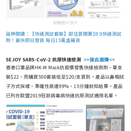
點擊圖片放大
延伸閱讀：【快速測試套裝】鄰住買開賣$9.9快速測試
劑！最快即日發貨 每日15萬盒補貨
SEJOY SARS-CoV-2 抗原快速檢測
>>按此選購<<
香港口罩品牌HK-M Mask抗疫價發售快速檢測劑，單支
裝$22，而購買500套裝低至$20/支買到。產品以鼻咽拭
子方式採樣，準確性高達99%，15分鐘就知結果。產品
已列在歐盟2019冠狀病毒病快速抗原測試通用名單。