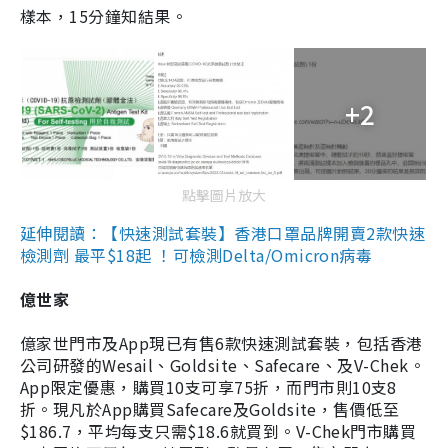
樣本，15分鐘知結果。
+2
點擊圖片放大
延伸閱讀：【快速測試套裝】香港口罩品牌開賣2款快速
檢測劑 最平$18起 ！可檢測Delta/Omicron病毒
億世家
億家世門市及App現已有售6款快速測試套裝，包括香港
公司研發的Wesail、Goldsite、Safecare、及V-Chek。
App限定優惠，購買10支可享75折，而門市則10支8
折。現凡於App購買Safecare及Goldsite，售價低至
$186.7，平均每支只需$18.6就買到。V-Chek門市購買