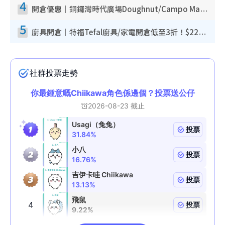
4
開倉優惠｜銅鑼灣時代廣場Doughnut/Campo Marzio開倉低至1折！背囊、書包、手袋劈價$200起
5
廚具開倉｜特福Tefal廚具/家電開倉低至3折！$220起買平底鍋/炒鑊/湯煲！電飯煲/吸塵機/燙斗$418起