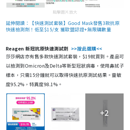
點擊圖片放大
延伸閱讀：【快速測試套裝】Good Mask發售3款抗原
快速檢測劑！低至$15/支 獲歐盟認證+無限購數量
Reagen 新冠抗原快速測試劑
>>按此選購<<
莎莎網店亦有售多款快速測試套裝，$19就買到。產品可
以檢測到Omicron及Delta等新型冠狀病毒，使用鼻拭子
樣本，只需15分鐘就可以取得快速抗原測試結果。靈敏
度95.2%，特異度98.1%。
+2