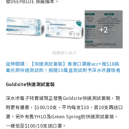
發DEEPBLUE 原廠版本。
+2
點擊圖片放大
延伸閱讀：【快速測試套裝】香港口罩廠acc+推$18病
毒抗原快速測試劑！捐贈10萬盒測試劑予深水埗露宿者
Goldsite快速測試套裝
深水埗電子特賣城現正發售Goldsite快速測試套裝，現
時更有優惠，$100/10支，平均每支$10，買10支再送口
罩。另外有售YHLO及Green Spring的快速測試套裝，
一樣低至$100/10支送口罩。