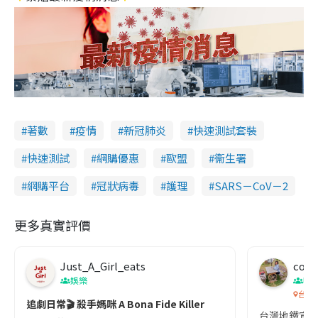
著數
疫情
新冠肺炎
快速測試套裝
快速測試
網購優惠
歐盟
衞生署
網購平台
冠狀病毒
護理
SARS－CoV－2
更多真實評價
Just_A_Girl_eats
co c
娛樂
吹
台灣
追劇日常🎬 殺手媽咪 A Bona Fide Killer
台灣地鐵宣