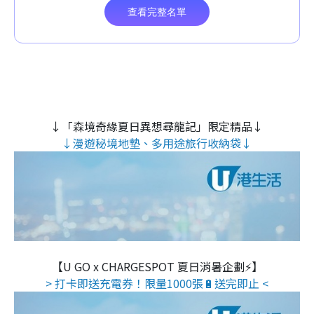
↓「森境奇緣夏日異想尋龍記」限定精品↓
↓漫遊秘境地墊、多用途旅行收納袋↓
【U GO x CHARGESPOT 夏日消暑企劃⚡】
> 打卡即送充電券！限量1000張🔋送完即止 <