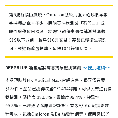
第5波疫情仍嚴峻，Omicron感染力強，確診個案數
字持續高企。不少市民購買快速測試「看門口」或
陽性後作每日檢測。精選13款優惠價快速測試套裝
$19以下買到，最平$10有交易！產品已獲衛生署認
可，或通過歐盟標準，最快10分鐘知結果。
DEEPBLUE 新型冠狀病毒抗原檢測試劑
>>按此選購<<
產品現時於HK Medical Mask官網有售，優惠價只要
$18/件。產品已獲得歐盟CE1434認證，可供民眾進行自
我檢測。準確度 99.03%、靈敏度96.4%、特異性
99.8%，已經通過臨床實驗認證，有效檢測新冠病毒變
種毒株，包括Omicron 及Delta變種病毒。使用鼻拭子