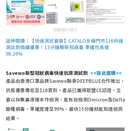
點擊圖片放大
延伸閱讀：【快速測試套裝】CATALO全線門市$16快速
測試劑換購優惠！15分鐘驗新冠病毒 準確性高達
98.26%
Savewo新型冠狀病毒快速抗原測試劑
>>按此選購<<
產品由香港口罩品牌Savewo聯乘DEEPBLUE合作推出，
抗疫優惠價低至$18買到。產品已獲得歐盟CE認證，主
要以採集鼻液樣本作檢測，能有效檢測Omicron及Delta
變種病毒，準確度達至99%，最快15分鐘就能知道檢測
結果。