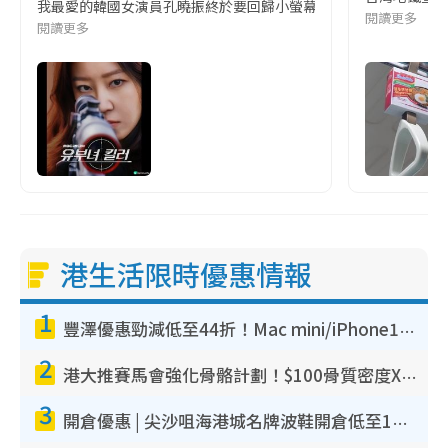
我最愛的韓國女演員孔曉振終於要回歸小螢幕啦!這次的劇本改編自同名
閱讀更多
閱讀更多
港生活限時優惠情報
1
豐澤優惠勁減低至44折！Mac mini/iPhone17Pro大減價！廚房家電$220起
2
港大推賽馬會強化骨骼計劃！$100骨質密度X光檢查 完成免費運動訓練送超市禮券！附參加資格
3
開倉優惠 | 尖沙咀海港城名牌波鞋開倉低至1折！On鞋$899起／Joy&Peace鞋履$98起