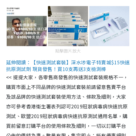
點擊圖片放大
延伸閱讀：【快速測試套裝】深水埗電子特賣城$15快速
抗原測試劑 現貨發售！買10支再送3支檢測棒
<< 提提大家，各零售商發售的快速測試套裝規格不一，
購買市面上不同品牌的快速測試套裝前請留意售賣平台
及該品牌的快速測試套裝使用方法、條款及細則，大家
亦可參考香港衞生署表列認可2019冠狀病毒病快速抗原
測試、歐盟2019冠狀病毒病快速抗原測試通用名單，購
買前留意訂購平台的使用條款及細則，一切以訂購平台
公佈的價錢為準。數量有限，售完即止；所有優惠細則