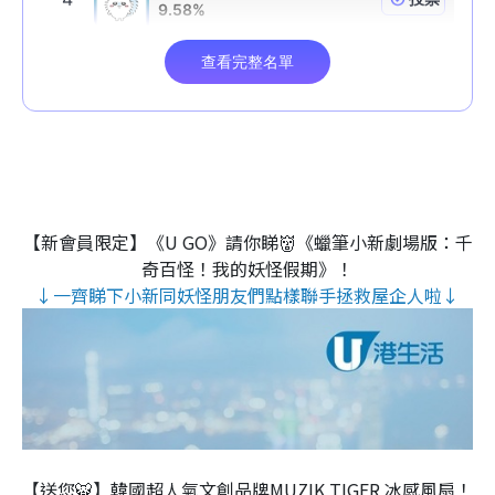
【新會員限定】《U GO》請你睇👹《蠟筆小新劇場版：千
奇百怪！我的妖怪假期》！
↓一齊睇下小新同妖怪朋友們點樣聯手拯救屋企人啦↓
【送您🐯】韓國超人氣文創品牌MUZIK TIGER 冰感風扇！