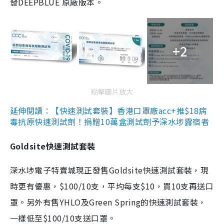
發DEEPBLUE 原廠版本。
+2
點擊圖片放大
延伸閱讀：【快速測試套裝】香港口罩廠acc+推$18病
毒抗原快速測試劑！捐贈10萬盒測試劑予深水埗露宿者
Goldsite快速測試套裝
深水埗電子特賣城現正發售Goldsite快速測試套裝，現
時更有優惠，$100/10支，平均每支$10，買10支再送口
罩。另外有售YHLO及Green Spring的快速測試套裝，
一樣低至$100/10支送口罩。