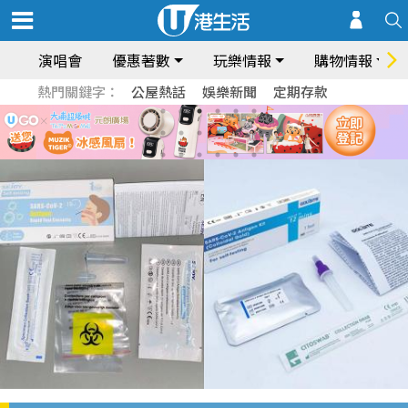
演唱會
優惠著數
玩樂情報
購物情報
熱門關鍵字：
公屋熱話
娛樂新聞
定期存款