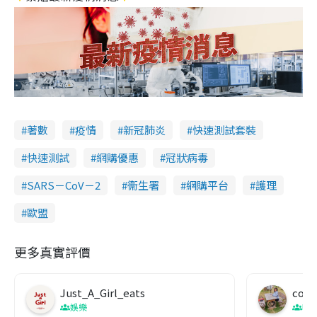
著數
疫情
新冠肺炎
快速測試套裝
快速測試
網購優惠
冠狀病毒
SARS－CoV－2
衞生署
網購平台
護理
歐盟
更多真實評價
Just_A_Girl_eats
co c
娛樂
吹