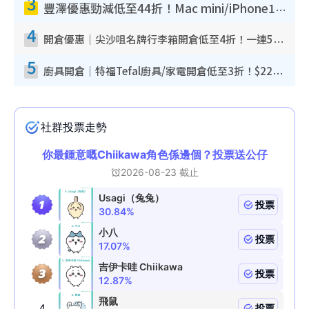
3
豐澤優惠勁減低至44折！Mac mini/iPhone17Pro大減價！廚房家電$220起
4
開倉優惠｜尖沙咀名牌行李箱開倉低至4折！一連5日 American Tourister/ace./Hallmark $200起！
5
廚具開倉｜特福Tefal廚具/家電開倉低至3折！$220起買平底鍋/炒鑊/湯煲！電飯煲/吸塵機/燙斗$418起