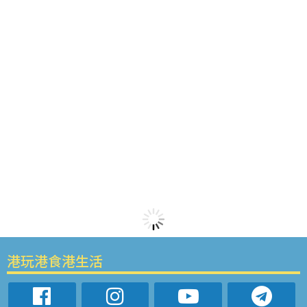
港玩港食港生活