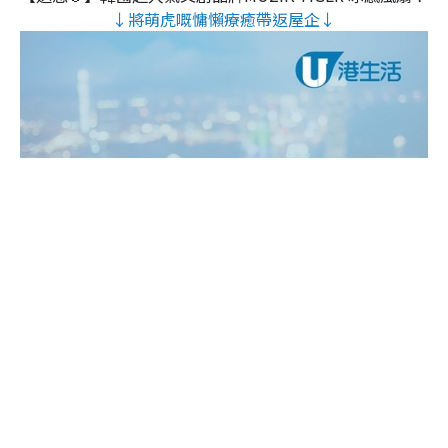
↓將萌虎嘅慵懶療癒帶返屋企↓