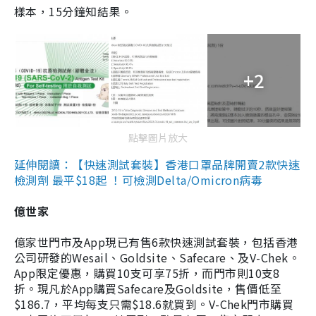
樣本，15分鐘知結果。
+2
點擊圖片放大
延伸閱讀：【快速測試套裝】香港口罩品牌開賣2款快速
檢測劑 最平$18起 ！可檢測Delta/Omicron病毒
億世家
億家世門市及App現已有售6款快速測試套裝，包括香港
公司研發的Wesail、Goldsite、Safecare、及V-Chek。
App限定優惠，購買10支可享75折，而門市則10支8
折。現凡於App購買Safecare及Goldsite，售價低至
$186.7，平均每支只需$18.6就買到。V-Chek門市購買