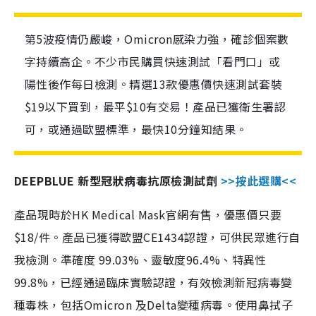
第5波疫情仍嚴峻，Omicron感染力強，確診個案數
字持續高企。不少市民購買快速測試「看門口」或
陽性後作每日檢測。精選13款優惠價快速測試套裝
$19以下買到，最平$10有交易！產品已獲衛生署認
可，或通過歐盟標準，最快10分鐘知結果。
DEEPBLUE 新型冠狀病毒抗原檢測試劑
>>按此選購<<
產品現時於HK Medical Mask官網有售，優惠價只要
$18/件。產品已獲得歐盟CE1434認證，可供民眾進行自
我檢測。準確度 99.03%、靈敏度96.4%、特異性
99.8%，已經通過臨床實驗認證，有效檢測新冠病毒變
種毒株，包括Omicron 及Delta變種病毒。使用鼻拭子