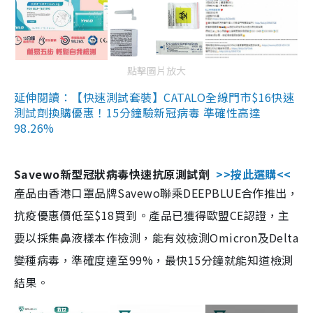
點擊圖片放大
延伸閱讀：【快速測試套裝】CATALO全線門市$16快速
測試劑換購優惠！15分鐘驗新冠病毒 準確性高達
98.26%
Savewo新型冠狀病毒快速抗原測試劑
>>按此選購<<
產品由香港口罩品牌Savewo聯乘DEEPBLUE合作推出，
抗疫優惠價低至$18買到。產品已獲得歐盟CE認證，主
要以採集鼻液樣本作檢測，能有效檢測Omicron及Delta
變種病毒，準確度達至99%，最快15分鐘就能知道檢測
結果。