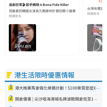
台灣
追劇日常🎬 殺手媽咪 A Bona Fide Killer
台灣地鐵宣
我最愛的韓國女演員孔曉振終於要回歸小螢幕啦!這次的劇本改編自同名
閱讀更多
閱讀更多
港生活限時優惠情報
1
港大推賽馬會強化骨骼計劃！$100骨質密度X光檢查 完成免費運動訓練送超市禮券！附參加資格
2
開倉優惠 | 尖沙咀海港城名牌波鞋開倉低至1折！On鞋$899起／Joy&Peace鞋履$98起