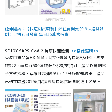
點擊圖片放大
延伸閱讀：【快速測試套裝】鄰住買開賣$9.9快速測試
劑！最快即日發貨 每日15萬盒補貨
SEJOY SARS-CoV-2 抗原快速檢測
>>按此選購<<
香港口罩品牌HK-M Mask抗疫價發售快速檢測劑，單支
裝$22，而購買500套裝低至$20/支買到。產品以鼻咽拭
子方式採樣，準確性高達99%，15分鐘就知結果。產品
已列在歐盟2019冠狀病毒病快速抗原測試通用名單。