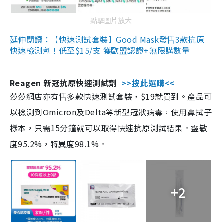
點擊圖片放大
延伸閱讀：【快速測試套裝】Good Mask發售3款抗原
快速檢測劑！低至$15/支 獲歐盟認證+無限購數量
Reagen 新冠抗原快速測試劑
>>按此選購<<
莎莎網店亦有售多款快速測試套裝，$19就買到。產品可
以檢測到Omicron及Delta等新型冠狀病毒，使用鼻拭子
樣本，只需15分鐘就可以取得快速抗原測試結果。靈敏
度95.2%，特異度98.1%。
+2