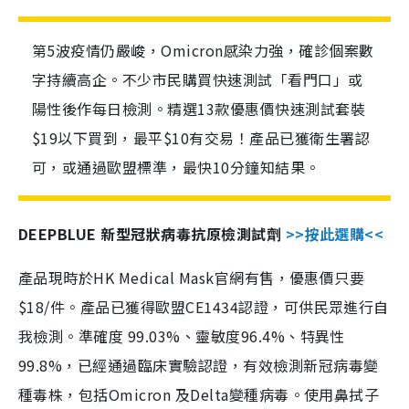
第5波疫情仍嚴峻，Omicron感染力強，確診個案數
字持續高企。不少市民購買快速測試「看門口」或
陽性後作每日檢測。精選13款優惠價快速測試套裝
$19以下買到，最平$10有交易！產品已獲衛生署認
可，或通過歐盟標準，最快10分鐘知結果。
DEEPBLUE 新型冠狀病毒抗原檢測試劑
>>按此選購<<
產品現時於HK Medical Mask官網有售，優惠價只要
$18/件。產品已獲得歐盟CE1434認證，可供民眾進行自
我檢測。準確度 99.03%、靈敏度96.4%、特異性
99.8%，已經通過臨床實驗認證，有效檢測新冠病毒變
種毒株，包括Omicron 及Delta變種病毒。使用鼻拭子