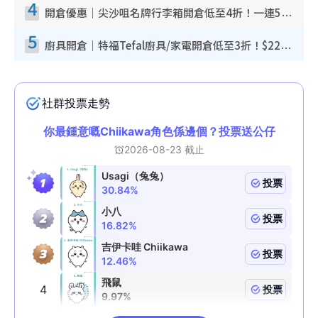
4
開倉優惠｜尖沙咀名牌行李箱開倉低至4折！一連5日 American Tourister/ace./Hallmark $200起！
5
廚具開倉｜特福Tefal廚具/家電開倉低至3折！$220起買平底鍋/炒鑊/湯煲！電飯煲/吸塵機/燙斗$418起