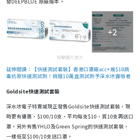
發DEEPBLUE 原廠版本。
+2
點擊圖片放大
延伸閱讀：【快速測試套裝】香港口罩廠acc+推$18病
毒抗原快速測試劑！捐贈10萬盒測試劑予深水埗露宿者
Goldsite快速測試套裝
深水埗電子特賣城現正發售Goldsite快速測試套裝，現
時更有優惠，$100/10支，平均每支$10，買10支再送口
罩。另外有售YHLO及Green Spring的快速測試套裝，
一樣低至$100/10支送口罩。