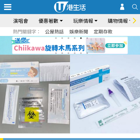
演唱會
優惠著數
玩樂情報
購物情報
熱門關鍵字：
公屋熱話
娛樂新聞
定期存款