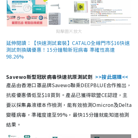
點擊圖片放大
延伸閱讀：【快速測試套裝】CATALO全線門市$16快速
測試劑換購優惠！15分鐘驗新冠病毒 準確性高達
98.26%
Savewo新型冠狀病毒快速抗原測試劑
>>按此選購<<
產品由香港口罩品牌Savewo聯乘DEEPBLUE合作推出，
抗疫優惠價低至$18買到。產品已獲得歐盟CE認證，主
要以採集鼻液樣本作檢測，能有效檢測Omicron及Delta
變種病毒，準確度達至99%，最快15分鐘就能知道檢測
結果。