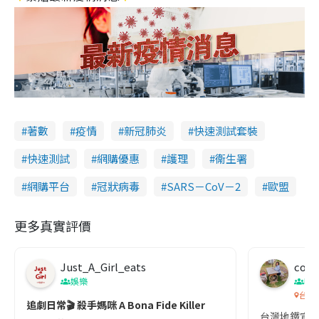
著數
疫情
新冠肺炎
快速測試套裝
快速測試
網購優惠
護理
衞生署
網購平台
冠狀病毒
SARS－CoV－2
歐盟
更多真實評價
Just_A_Girl_eats
co c
娛樂
吹
台灣
追劇日常🎬 殺手媽咪 A Bona Fide Killer
台灣地鐵宣