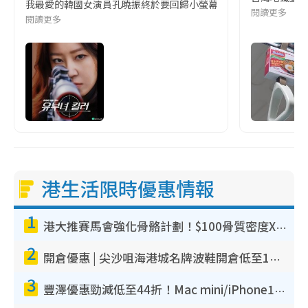
我最愛的韓國女演員孔曉振終於要回歸小螢幕啦!這次的劇本改編自同名
閱讀更多
閱讀更多
港生活限時優惠情報
1
港大推賽馬會強化骨骼計劃！$100骨質密度X光檢查 完成免費運動訓練送超市禮券！附參加資格
2
開倉優惠 | 尖沙咀海港城名牌波鞋開倉低至1折！On鞋$899起／Joy&Peace鞋履$98起
3
豐澤優惠勁減低至44折！Mac mini/iPhone17Pro大減價！廚房家電$220起