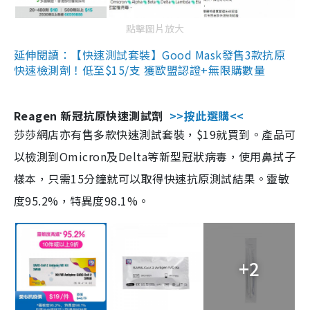
點擊圖片放大
延伸閱讀：【快速測試套裝】Good Mask發售3款抗原
快速檢測劑！低至$15/支 獲歐盟認證+無限購數量
Reagen 新冠抗原快速測試劑
>>按此選購<<
莎莎網店亦有售多款快速測試套裝，$19就買到。產品可
以檢測到Omicron及Delta等新型冠狀病毒，使用鼻拭子
樣本，只需15分鐘就可以取得快速抗原測試結果。靈敏
度95.2%，特異度98.1%。
+2