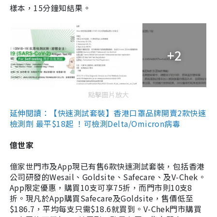
樣本，15分鐘知結果。
+2
點擊圖片放大
延伸閱讀：【快速測試套裝】香港口罩品牌開賣2款快速
檢測劑 最平$18起 ！可檢測Delta/Omicron病毒
億世家
億家世門市及App現已有售6款快速測試套裝，包括香港
公司研發的Wesail、Goldsite、Safecare、及V-Chek。
App限定優惠，購買10支可享75折，而門市則10支8
折。現凡於App購買Safecare及Goldsite，售價低至
$186.7，平均每支只需$18.6就買到。V-Chek門市購買