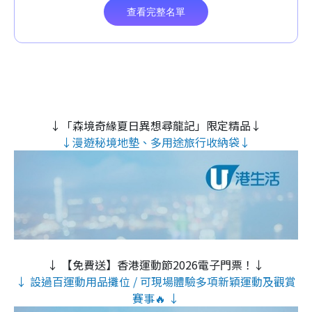
↓「森境奇緣夏日異想尋龍記」限定精品↓
↓漫遊秘境地墊、多用途旅行收納袋↓
↓ 【免費送】香港運動節2026電子門票！↓
↓ 設過百運動用品攤位 / 可現場體驗多項新穎運動及觀賞
賽事🔥 ↓