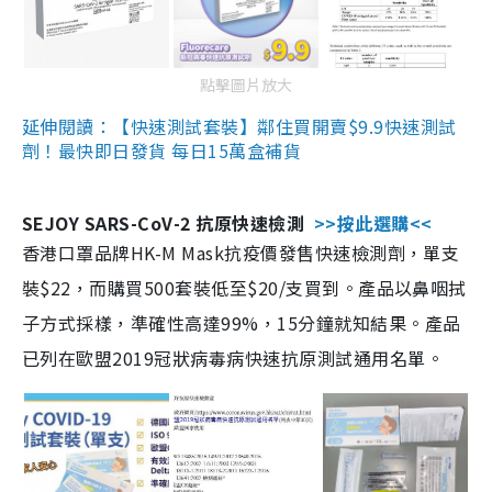
點擊圖片放大
延伸閱讀：【快速測試套裝】鄰住買開賣$9.9快速測試
劑！最快即日發貨 每日15萬盒補貨
SEJOY SARS-CoV-2 抗原快速檢測
>>按此選購<<
香港口罩品牌HK-M Mask抗疫價發售快速檢測劑，單支
裝$22，而購買500套裝低至$20/支買到。產品以鼻咽拭
子方式採樣，準確性高達99%，15分鐘就知結果。產品
已列在歐盟2019冠狀病毒病快速抗原測試通用名單。