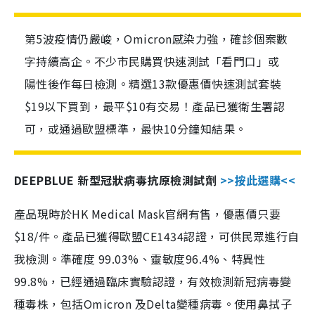
第5波疫情仍嚴峻，Omicron感染力強，確診個案數
字持續高企。不少市民購買快速測試「看門口」或
陽性後作每日檢測。精選13款優惠價快速測試套裝
$19以下買到，最平$10有交易！產品已獲衛生署認
可，或通過歐盟標準，最快10分鐘知結果。
DEEPBLUE 新型冠狀病毒抗原檢測試劑
>>按此選購<<
產品現時於HK Medical Mask官網有售，優惠價只要
$18/件。產品已獲得歐盟CE1434認證，可供民眾進行自
我檢測。準確度 99.03%、靈敏度96.4%、特異性
99.8%，已經通過臨床實驗認證，有效檢測新冠病毒變
種毒株，包括Omicron 及Delta變種病毒。使用鼻拭子