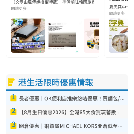
（文章由風傳媒授權轉載） 準備前往韓國旅遊的民眾，近期要特別留
夏天其中一種時
閱讀更多
閱讀更多
港生活限時優惠情報
1
長者優惠｜OK便利店推樂悠咭優惠！買麵包/牛奶/保健品拍卡即減
2
【8月生日優惠2026】全港85大食買玩著數攻略 自助餐/火鍋放題同行免費＋誠品/DONKI送現金券
3
開倉優惠｜銅鑼灣MICHAEL KORS開倉低至17折！直擊$500起買手袋/銀包/鞋款 必買經典Jet Set系列