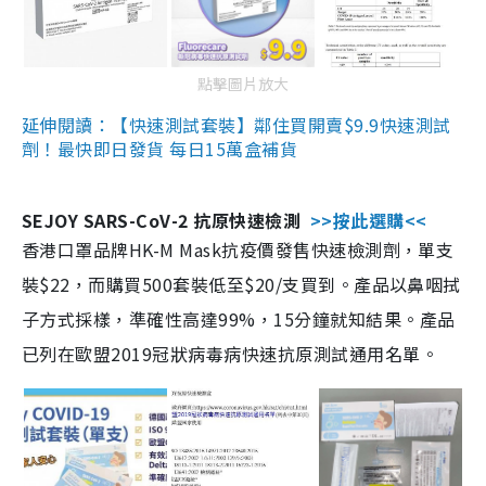
點擊圖片放大
延伸閱讀：【快速測試套裝】鄰住買開賣$9.9快速測試
劑！最快即日發貨 每日15萬盒補貨
SEJOY SARS-CoV-2 抗原快速檢測
>>按此選購<<
香港口罩品牌HK-M Mask抗疫價發售快速檢測劑，單支
裝$22，而購買500套裝低至$20/支買到。產品以鼻咽拭
子方式採樣，準確性高達99%，15分鐘就知結果。產品
已列在歐盟2019冠狀病毒病快速抗原測試通用名單。