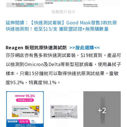
點擊圖片放大
延伸閱讀：【快速測試套裝】Good Mask發售3款抗原
快速檢測劑！低至$15/支 獲歐盟認證+無限購數量
Reagen 新冠抗原快速測試劑
>>按此選購<<
莎莎網店亦有售多款快速測試套裝，$19就買到。產品可
以檢測到Omicron及Delta等新型冠狀病毒，使用鼻拭子
樣本，只需15分鐘就可以取得快速抗原測試結果。靈敏
度95.2%，特異度98.1%。
+2