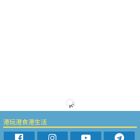
港玩港食港生活