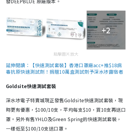
發DEEPBLUE 原廠版本。
+2
點擊圖片放大
延伸閱讀：【快速測試套裝】香港口罩廠acc+推$18病
毒抗原快速測試劑！捐贈10萬盒測試劑予深水埗露宿者
Goldsite快速測試套裝
深水埗電子特賣城現正發售Goldsite快速測試套裝，現
時更有優惠，$100/10支，平均每支$10，買10支再送口
罩。另外有售YHLO及Green Spring的快速測試套裝，
一樣低至$100/10支送口罩。