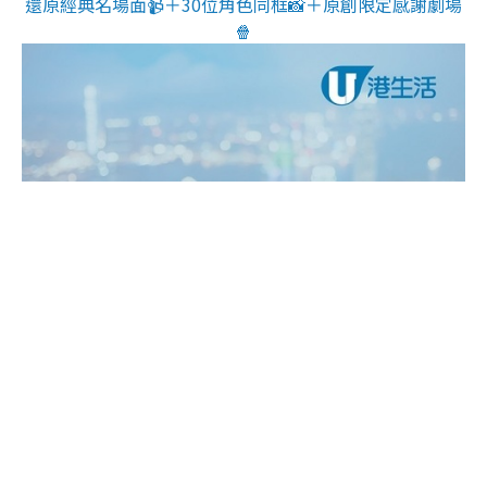
還原經典名場面📹＋30位角色同框📸＋原創限定感謝劇場
🍿