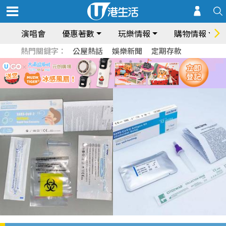
演唱會
優惠著數
玩樂情報
購物情報
熱門關鍵字：
公屋熱話
娛樂新聞
定期存款