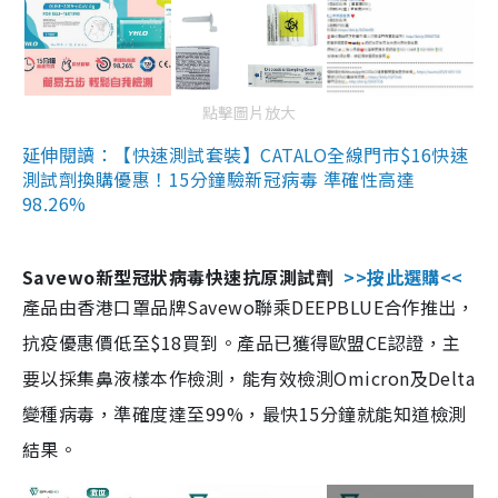
點擊圖片放大
延伸閱讀：【快速測試套裝】CATALO全線門市$16快速
測試劑換購優惠！15分鐘驗新冠病毒 準確性高達
98.26%
Savewo新型冠狀病毒快速抗原測試劑
>>按此選購<<
產品由香港口罩品牌Savewo聯乘DEEPBLUE合作推出，
抗疫優惠價低至$18買到。產品已獲得歐盟CE認證，主
要以採集鼻液樣本作檢測，能有效檢測Omicron及Delta
變種病毒，準確度達至99%，最快15分鐘就能知道檢測
結果。