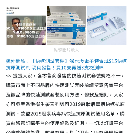
點擊圖片放大
延伸閱讀：【快速測試套裝】深水埗電子特賣城$15快速
抗原測試劑 現貨發售！買10支再送3支檢測棒
<< 提提大家，各零售商發售的快速測試套裝規格不一，
購買市面上不同品牌的快速測試套裝前請留意售賣平台
及該品牌的快速測試套裝使用方法、條款及細則，大家
亦可參考香港衞生署表列認可2019冠狀病毒病快速抗原
測試、歐盟2019冠狀病毒病快速抗原測試通用名單，購
買前留意訂購平台的使用條款及細則，一切以訂購平台
公佈的價錢為準。數量有限，售完即止；所有優惠細則