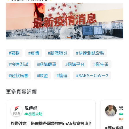
著數
疫情
新冠肺炎
快速測試套裝
快速測試
網購優惠
網購平台
衞生署
冠狀病毒
歐盟
護理
SARS－CoV－2
更多真實評價
風傳媒
營養教
旅遊攻略
生
香港
旅遊注意｜搭飛機帶尿袋標明mAh都會被沒收😱出發前切記檢查「1
#連皮帶籽都