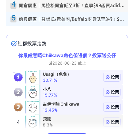
4
開倉優惠｜馬拉松開倉低至3折！直擊$99起買adidas／New Balance／Puma鞋款 STANLEY保溫杯劈價至$119起
5
廚具優惠｜普樂氏/意美廚/Buffalo廚具低至3折！$89起買煎鍋／炒鑊／個人鍋 同場小家電激減至$99起