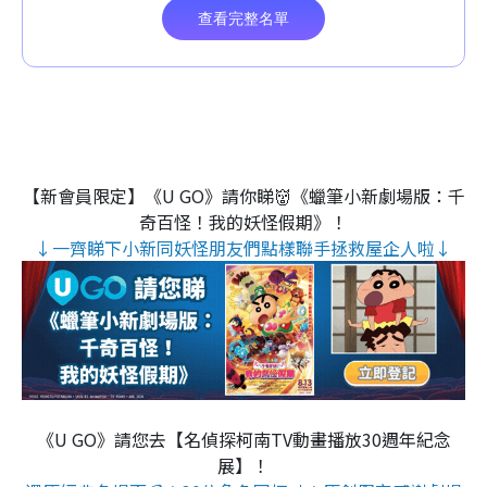
【新會員限定】《U GO》請你睇👹《蠟筆小新劇場版：千
奇百怪！我的妖怪假期》！
↓一齊睇下小新同妖怪朋友們點樣聯手拯救屋企人啦↓
《U GO》請您去【名偵探柯南TV動畫播放30週年紀念
展】！