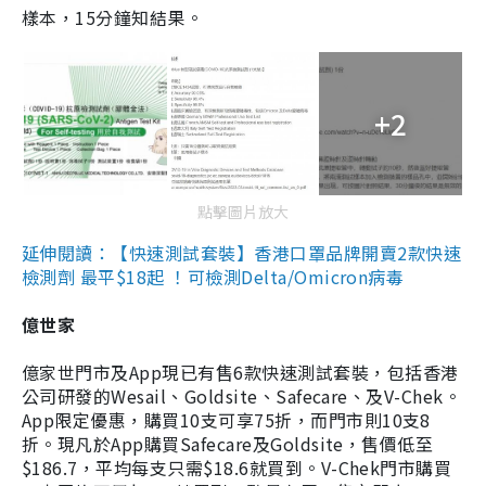
樣本，15分鐘知結果。
+2
點擊圖片放大
延伸閱讀：【快速測試套裝】香港口罩品牌開賣2款快速
檢測劑 最平$18起 ！可檢測Delta/Omicron病毒
億世家
億家世門市及App現已有售6款快速測試套裝，包括香港
公司研發的Wesail、Goldsite、Safecare、及V-Chek。
App限定優惠，購買10支可享75折，而門市則10支8
折。現凡於App購買Safecare及Goldsite，售價低至
$186.7，平均每支只需$18.6就買到。V-Chek門市購買