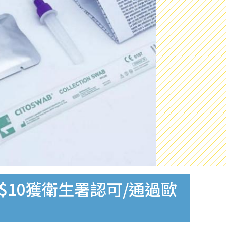
$10獲衛生署認可/通過歐