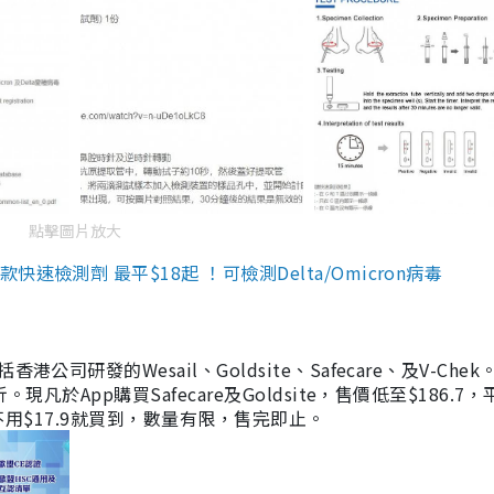
點擊圖片放大
檢測劑 最平$18起 ！可檢測Delta/Omicron病毒
研發的Wesail、Goldsite、Safecare、及V-Chek。
凡於App購買Safecare及Goldsite，售價低至$186.7
均不用$17.9就買到，數量有限，售完即止。