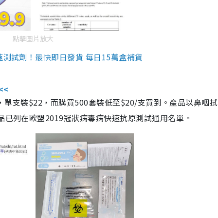
點擊圖片放大
速測試劑！最快即日發貨 每日15萬盒補貨
<<
，單支裝$22，而購買500套裝低至$20/支買到。產品以鼻咽
品已列在歐盟2019冠狀病毒病快速抗原測試通用名單。