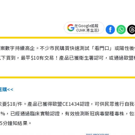
在Google追蹤
《UHK 港生活》
診個案數字持續高企。不少市民購買快速測試「看門口」或陽性後
以下買到，最平$10有交易！產品已獲衛生署認可，或通過歐盟
選購<<
惠價只要$18/件。產品已獲得歐盟CE1434認證，可供民眾進行自
性99.8%，已經通過臨床實驗認證，有效檢測新冠病毒變種毒株，
，15分鐘知結果。