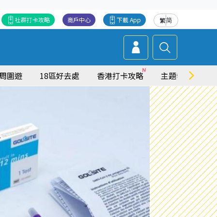
社群打卡攻略
商戶中心
下載 App
繁
简
周圍遊
18區好去處
香港打卡攻略
主題特集