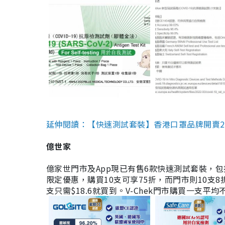
延伸閱讀：【快速測試套裝】香港口罩品牌開賣2款快速
億世家
億家世門市及App現已有售6款快速測試套裝，包括香港公司
限定優惠，購買10支可享75折，而門市則10支8折。現
支只需$18.6就買到。V-Chek門市購買一支平