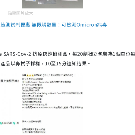
點擊圖片放大
測試劑優惠 無限購數量！可檢測Omicron病毒
are SARS-Cov-2 抗原快速檢測盒，每20劑獨立包裝為1個單位
5。產品以鼻拭子採樣，10至15分鐘知結果。