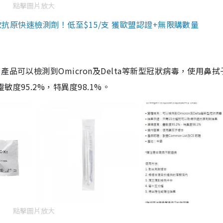
點擊圖片放大
3款抗原快速檢測劑！低至$15/支 獲歐盟認證+無限購數量
品可以檢測到Omicron及Delta等新型冠狀病毒，使用鼻拭
度95.2%，特異度98.1%。
點擊圖片放大