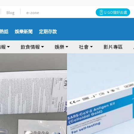
Blog
e-zone
U GO搵好去處
熱話
娛樂新聞
定期存款
情報
飲食情報
娛樂
社會
影片專區