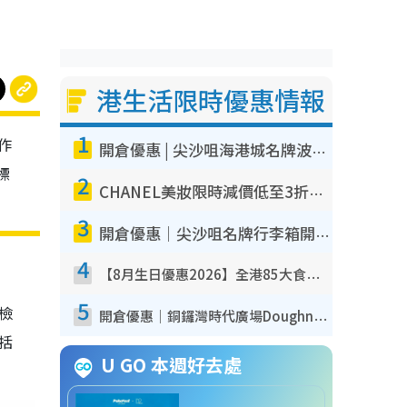
港生活限時優惠情報
1
作
開倉優惠 | 尖沙咀海港城名牌波鞋開倉低至1折！On鞋$899起／Joy&Peace鞋履$98起
標
2
CHANEL美妝限時減價低至3折！人氣粉底/唇膏/精華液低至$275！COCO香水都有平
3
開倉優惠｜尖沙咀名牌行李箱開倉低至4折！一連5日 American Tourister/ace./Hallmark $200起！
4
【8月生日優惠2026】全港85大食買玩著數攻略 自助餐/火鍋放題同行免費＋誠品/DONKI送現金券
5
我檢
開倉優惠｜銅鑼灣時代廣場Doughnut/Campo Marzio開倉低至1折！背囊、書包、手袋劈價$200起
包括
U GO 本週好去處