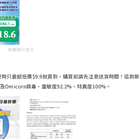
點擊圖片放大
劑，現時只要超低價$9.9就買到，購買前請先注意送貨時間！這款
Omicorn病毒，靈敏度92.2%，特異度100%。