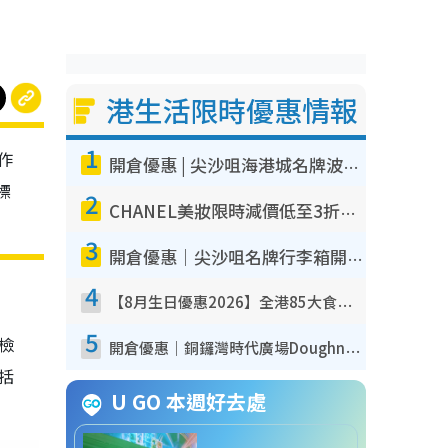
港生活限時優惠情報
1
作
開倉優惠 | 尖沙咀海港城名牌波鞋開倉低至1折！On鞋$899起／Joy&Peace鞋履$98起
標
2
CHANEL美妝限時減價低至3折！人氣粉底/唇膏/精華液低至$275！COCO香水都有平
3
開倉優惠｜尖沙咀名牌行李箱開倉低至4折！一連5日 American Tourister/ace./Hallmark $200起！
4
【8月生日優惠2026】全港85大食買玩著數攻略 自助餐/火鍋放題同行免費＋誠品/DONKI送現金券
5
我檢
開倉優惠｜銅鑼灣時代廣場Doughnut/Campo Marzio開倉低至1折！背囊、書包、手袋劈價$200起
包括
U GO 本週好去處