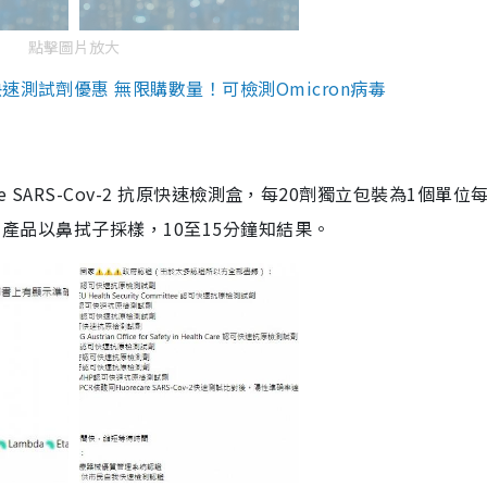
點擊圖片放大
測試劑優惠 無限購數量！可檢測Omicron病毒
are SARS-Cov-2 抗原快速檢測盒，每20劑獨立包裝為1個單位
5。產品以鼻拭子採樣，10至15分鐘知結果。