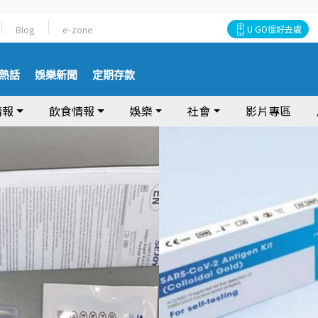
Blog
e-zone
U GO搵好去處
熱話
娛樂新聞
定期存款
情報
飲食情報
娛樂
社會
影片專區