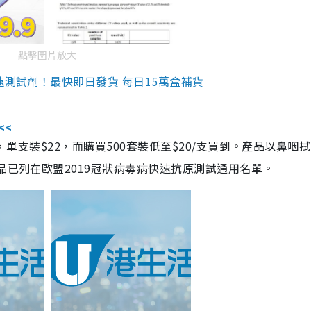
點擊圖片放大
速測試劑！最快即日發貨 每日15萬盒補貨
<<
，單支裝$22，而購買500套裝低至$20/支買到。產品以鼻咽
品已列在歐盟2019冠狀病毒病快速抗原測試通用名單。