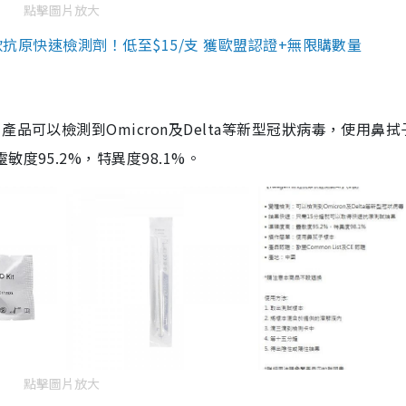
點擊圖片放大
3款抗原快速檢測劑！低至$15/支 獲歐盟認證+無限購數量
品可以檢測到Omicron及Delta等新型冠狀病毒，使用鼻拭
度95.2%，特異度98.1%。
點擊圖片放大