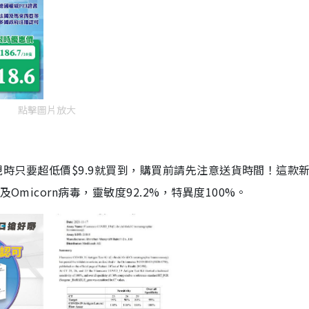
點擊圖片放大
劑，現時只要超低價$9.9就買到，購買前請先注意送貨時間！這款
Omicorn病毒，靈敏度92.2%，特異度100%。