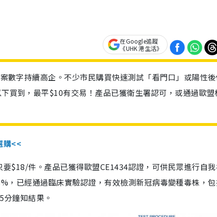
在Google追蹤
《UHK 港生活》
診個案數字持續高企。不少市民購買快速測試「看門口」或陽性後
以下買到，最平$10有交易！產品已獲衛生署認可，或通過歐盟
選購<<
惠價只要$18/件。產品已獲得歐盟CE1434認證，可供民眾進行自
性99.8%，已經通過臨床實驗認證，有效檢測新冠病毒變種毒株，
，15分鐘知結果。