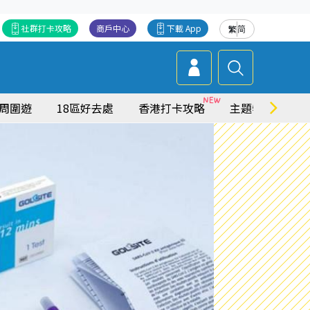
社群打卡攻略
商戶中心
下載 App
繁
简
周圍遊
18區好去處
香港打卡攻略
主題特集