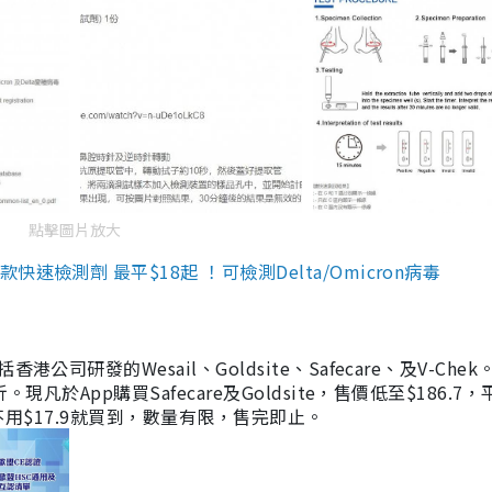
點擊圖片放大
檢測劑 最平$18起 ！可檢測Delta/Omicron病毒
研發的Wesail、Goldsite、Safecare、及V-Chek。
凡於App購買Safecare及Goldsite，售價低至$186.7
均不用$17.9就買到，數量有限，售完即止。