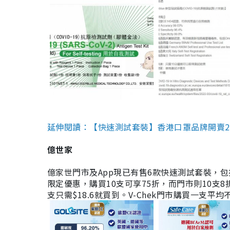
延伸閱讀：【快速測試套裝】香港口罩品牌開賣2款快速
億世家
億家世門市及App現已有售6款快速測試套裝，包括香港公司
限定優惠，購買10支可享75折，而門市則10支8折。現
支只需$18.6就買到。V-Chek門市購買一支平