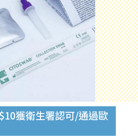
$10獲衛生署認可/通過歐