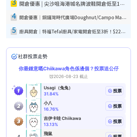
3
開倉優惠 | 尖沙咀海港城名牌波鞋開倉低至1折！On鞋$899起／Joy&Peace鞋履$98起
4
開倉優惠｜銅鑼灣時代廣場Doughnut/Campo Marzio開倉低至1折！背囊、書包、手袋劈價$200起
5
廚具開倉｜特福Tefal廚具/家電開倉低至3折！$220起買平底鍋/炒鑊/湯煲！電飯煲/吸塵機/燙斗$418起