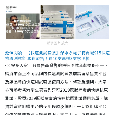
點擊圖片放大
延伸閱讀：【快速測試套裝】深水埗電子特賣城$15快速
抗原測試劑 現貨發售！買10支再送3支檢測棒
<< 提提大家，各零售商發售的快速測試套裝規格不一，
購買市面上不同品牌的快速測試套裝前請留意售賣平台
及該品牌的快速測試套裝使用方法、條款及細則，大家
亦可參考香港衞生署表列認可2019冠狀病毒病快速抗原
測試、歐盟2019冠狀病毒病快速抗原測試通用名單，購
買前留意訂購平台的使用條款及細則，一切以訂購平台
公佈的價錢為準。數量有限，售完即止；所有優惠細則