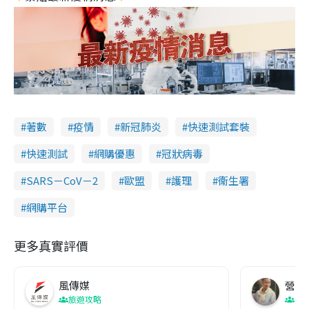
著數
疫情
新冠肺炎
快速測試套裝
快速測試
網購優惠
冠狀病毒
SARS－CoV－2
歐盟
護理
衞生署
網購平台
更多真實評價
風傳媒
營養教
旅遊攻略
生