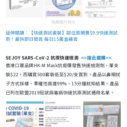
點擊圖片放大
延伸閱讀：【快速測試套裝】鄰住買開賣$9.9快速測試
劑！最快即日發貨 每日15萬盒補貨
SEJOY SARS-CoV-2 抗原快速檢測
>>按此選購<<
香港口罩品牌HK-M Mask抗疫價發售快速檢測劑，單支
裝$22，而購買500套裝低至$20/支買到。產品以鼻咽拭
子方式採樣，準確性高達99%，15分鐘就知結果。產品
已列在歐盟2019冠狀病毒病快速抗原測試通用名單。