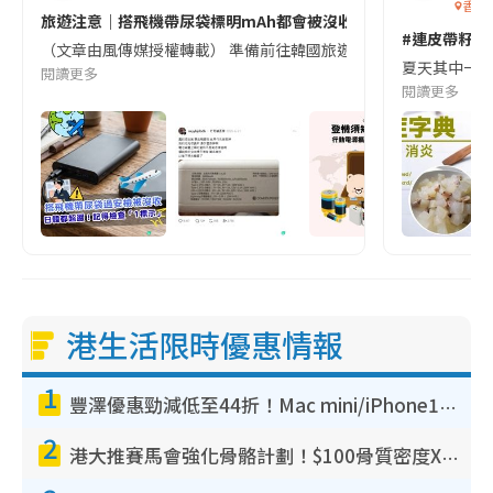
香港
旅遊注意｜搭飛機帶尿袋標明mAh都會被沒收😱出發前切記檢查「1
#連皮帶籽都
（文章由風傳媒授權轉載） 準備前往韓國旅遊的民眾，近期要特別留
夏天其中一種時
閱讀更多
閱讀更多
港生活限時優惠情報
1
豐澤優惠勁減低至44折！Mac mini/iPhone17Pro大減價！廚房家電$220起
2
港大推賽馬會強化骨骼計劃！$100骨質密度X光檢查 完成免費運動訓練送超市禮券！附參加資格