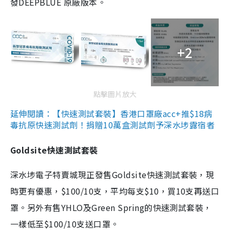
發DEEPBLUE 原廠版本。
+2
點擊圖片放大
延伸閱讀：【快速測試套裝】香港口罩廠acc+推$18病
毒抗原快速測試劑！捐贈10萬盒測試劑予深水埗露宿者
Goldsite快速測試套裝
深水埗電子特賣城現正發售Goldsite快速測試套裝，現
時更有優惠，$100/10支，平均每支$10，買10支再送口
罩。另外有售YHLO及Green Spring的快速測試套裝，
一樣低至$100/10支送口罩。