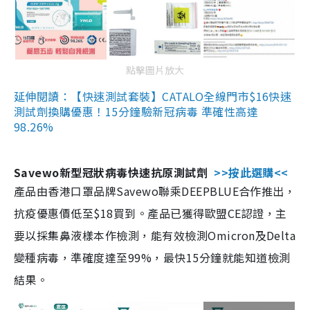
點擊圖片放大
延伸閱讀：【快速測試套裝】CATALO全線門市$16快速
測試劑換購優惠！15分鐘驗新冠病毒 準確性高達
98.26%
Savewo新型冠狀病毒快速抗原測試劑
>>按此選購<<
產品由香港口罩品牌Savewo聯乘DEEPBLUE合作推出，
抗疫優惠價低至$18買到。產品已獲得歐盟CE認證，主
要以採集鼻液樣本作檢測，能有效檢測Omicron及Delta
變種病毒，準確度達至99%，最快15分鐘就能知道檢測
結果。