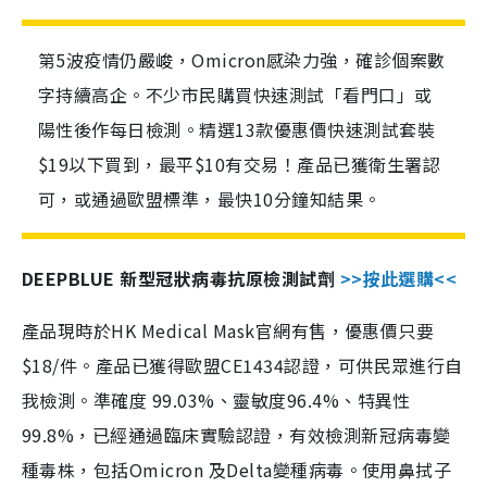
第5波疫情仍嚴峻，Omicron感染力強，確診個案數
字持續高企。不少市民購買快速測試「看門口」或
陽性後作每日檢測。精選13款優惠價快速測試套裝
$19以下買到，最平$10有交易！產品已獲衛生署認
可，或通過歐盟標準，最快10分鐘知結果。
DEEPBLUE 新型冠狀病毒抗原檢測試劑
>>按此選購<<
產品現時於HK Medical Mask官網有售，優惠價只要
$18/件。產品已獲得歐盟CE1434認證，可供民眾進行自
我檢測。準確度 99.03%、靈敏度96.4%、特異性
99.8%，已經通過臨床實驗認證，有效檢測新冠病毒變
種毒株，包括Omicron 及Delta變種病毒。使用鼻拭子