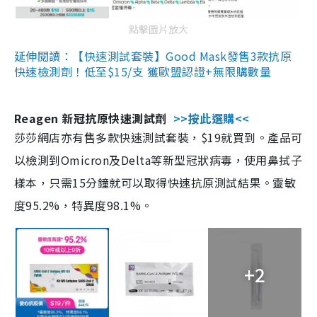
點擊圖片放大
延伸閱讀：【快速測試套裝】Good Mask發售3款抗原
快速檢測劑！低至$15/支 獲歐盟認證+無限購數量
Reagen 新冠抗原快速測試劑
>>按此選購<<
莎莎網店亦有售多款快速測試套裝，$19就買到。產品可
以檢測到Omicron及Delta等新型冠狀病毒，使用鼻拭子
樣本，只需15分鐘就可以取得快速抗原測試結果。靈敏
度95.2%，特異度98.1%。
+2