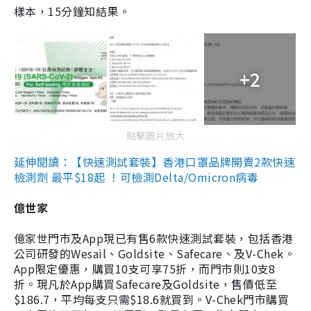
樣本，15分鐘知結果。
+2
點擊圖片放大
延伸閱讀：【快速測試套裝】香港口罩品牌開賣2款快速
檢測劑 最平$18起 ！可檢測Delta/Omicron病毒
億世家
億家世門市及App現已有售6款快速測試套裝，包括香港
公司研發的Wesail、Goldsite、Safecare、及V-Chek。
App限定優惠，購買10支可享75折，而門市則10支8
折。現凡於App購買Safecare及Goldsite，售價低至
$186.7，平均每支只需$18.6就買到。V-Chek門市購買