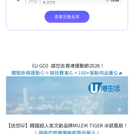
《U GO》請您去香港運動節2026！
體驗新興運動💦＋競技賽事💪＋100+運動用品攤位🔥
【送您🐯】韓國超人氣文創品牌MUZIK TIGER 冰感風扇！
↓將萌虎嘅慵懶療癒帶返屋企↓