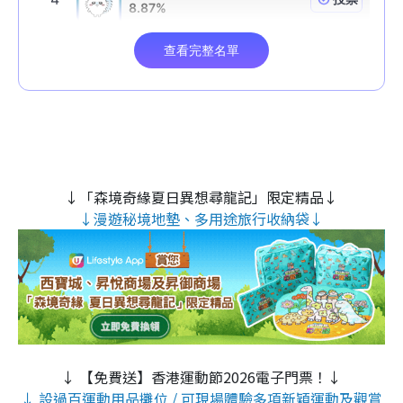
↓「森境奇緣夏日異想尋龍記」限定精品↓
↓漫遊秘境地墊、多用途旅行收納袋↓
↓ 【免費送】香港運動節2026電子門票！↓
↓ 設過百運動用品攤位 / 可現場體驗多項新穎運動及觀賞