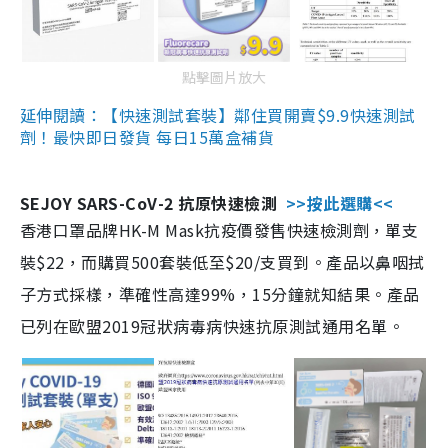
點擊圖片放大
延伸閱讀：【快速測試套裝】鄰住買開賣$9.9快速測試
劑！最快即日發貨 每日15萬盒補貨
SEJOY SARS-CoV-2 抗原快速檢測
>>按此選購<<
香港口罩品牌HK-M Mask抗疫價發售快速檢測劑，單支
裝$22，而購買500套裝低至$20/支買到。產品以鼻咽拭
子方式採樣，準確性高達99%，15分鐘就知結果。產品
已列在歐盟2019冠狀病毒病快速抗原測試通用名單。