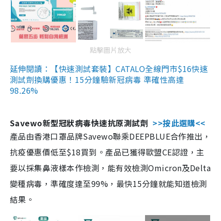
點擊圖片放大
延伸閱讀：【快速測試套裝】CATALO全線門市$16快速
測試劑換購優惠！15分鐘驗新冠病毒 準確性高達
98.26%
Savewo新型冠狀病毒快速抗原測試劑
>>按此選購<<
產品由香港口罩品牌Savewo聯乘DEEPBLUE合作推出，
抗疫優惠價低至$18買到。產品已獲得歐盟CE認證，主
要以採集鼻液樣本作檢測，能有效檢測Omicron及Delta
變種病毒，準確度達至99%，最快15分鐘就能知道檢測
結果。