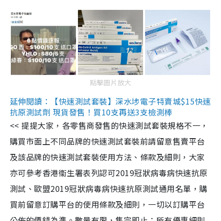
點擊圖片放大
延伸閱讀：【快速測試套裝】深水埗電子特賣城$15快速
抗原測試劑 現貨發售！買10支再送3支檢測棒
<< 提提大家，各零售商發售的快速測試套裝規格不一，
購買市面上不同品牌的快速測試套裝前請留意售賣平台
及該品牌的快速測試套裝使用方法、條款及細則，大家
亦可參考香港衞生署表列認可2019冠狀病毒病快速抗原
測試、歐盟2019冠狀病毒病快速抗原測試通用名單，購
買前留意訂購平台的使用條款及細則，一切以訂購平台
公佈的價錢為準。數量有限，售完即止；所有優惠細則