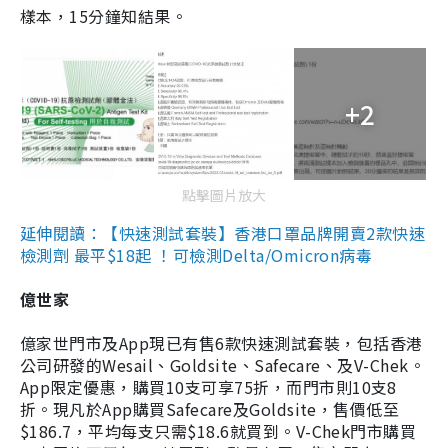
樣本，15分鐘知結果。
+2
點擊圖片放大
延伸閱讀：【快速測試套裝】香港口罩品牌開賣2款快速
檢測劑 最平$18起 ！可檢測Delta/Omicron病毒
億世家
億家世門市及App現已有售6款快速測試套裝，包括香港
公司研發的Wesail、Goldsite、Safecare、及V-Chek。
App限定優惠，購買10支可享75折，而門市則10支8
折。現凡於App購買Safecare及Goldsite，售價低至
$186.7，平均每支只需$18.6就買到。V-Chek門市購買