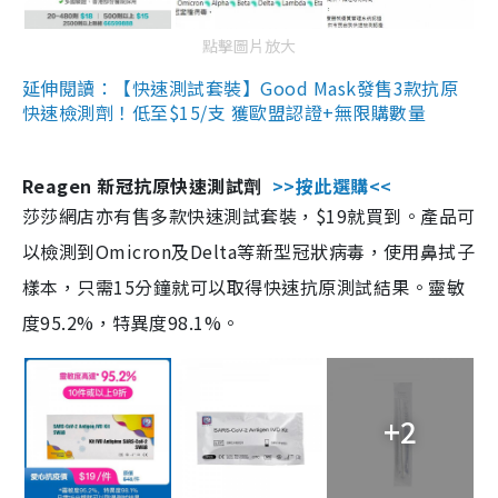
點擊圖片放大
延伸閱讀：【快速測試套裝】Good Mask發售3款抗原
快速檢測劑！低至$15/支 獲歐盟認證+無限購數量
Reagen 新冠抗原快速測試劑
>>按此選購<<
莎莎網店亦有售多款快速測試套裝，$19就買到。產品可
以檢測到Omicron及Delta等新型冠狀病毒，使用鼻拭子
樣本，只需15分鐘就可以取得快速抗原測試結果。靈敏
度95.2%，特異度98.1%。
+2