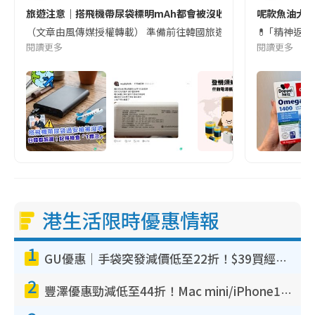
旅遊注意｜搭飛機帶尿袋標明mAh都會被沒收😱出發前切記檢查「1
呢款魚油大家
（文章由風傳媒授權轉載） 準備前往韓國旅遊的民眾，近期要特別留
💊 ｢精神返
閱讀更多
閱讀更多
港生活限時優惠情報
1
GU優惠｜手袋突發減價低至22折！$39買經典波士頓包/餃子袋！飾物同步減價$29起！
2
豐澤優惠勁減低至44折！Mac mini/iPhone17Pro大減價！廚房家電$220起