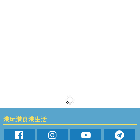
港玩港食港生活