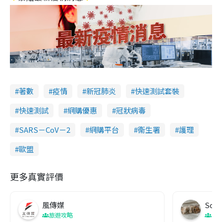
著數
疫情
新冠肺炎
快速測試套裝
快速測試
網購優惠
冠狀病毒
SARS－CoV－2
網購平台
衞生署
護理
歐盟
更多真實評價
風傳媒
Soul
旅遊攻略
生