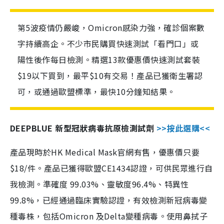
第5波疫情仍嚴峻，Omicron感染力強，確診個案數
字持續高企。不少市民購買快速測試「看門口」或
陽性後作每日檢測。精選13款優惠價快速測試套裝
$19以下買到，最平$10有交易！產品已獲衛生署認
可，或通過歐盟標準，最快10分鐘知結果。
DEEPBLUE 新型冠狀病毒抗原檢測試劑
>>按此選購<<
產品現時於HK Medical Mask官網有售，優惠價只要
$18/件。產品已獲得歐盟CE1434認證，可供民眾進行自
我檢測。準確度 99.03%、靈敏度96.4%、特異性
99.8%，已經通過臨床實驗認證，有效檢測新冠病毒變
種毒株，包括Omicron 及Delta變種病毒。使用鼻拭子