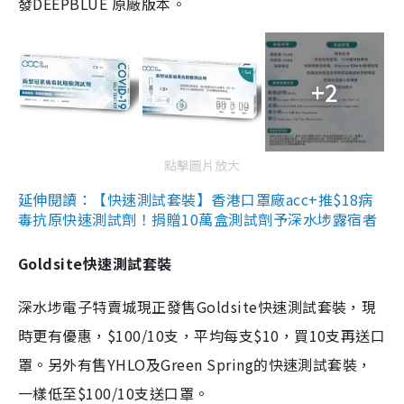
發DEEPBLUE 原廠版本。
+2
點擊圖片放大
延伸閱讀：【快速測試套裝】香港口罩廠acc+推$18病
毒抗原快速測試劑！捐贈10萬盒測試劑予深水埗露宿者
Goldsite快速測試套裝
深水埗電子特賣城現正發售Goldsite快速測試套裝，現
時更有優惠，$100/10支，平均每支$10，買10支再送口
罩。另外有售YHLO及Green Spring的快速測試套裝，
一樣低至$100/10支送口罩。