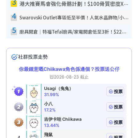
3
港大推賽馬會強化骨骼計劃！$100骨質密度X光檢查 完成免費運動訓練送超市禮券！附參加資格
4
Swarovski Outlet專區低至半價！人氣水晶飾物/小擺設$138起！迪士尼款/水晶高跟鞋都有平
5
廚具開倉｜特福Tefal廚具/家電開倉低至3折！$220起買平底鍋/炒鑊/湯煲！電飯煲/吸塵機/燙斗$418起