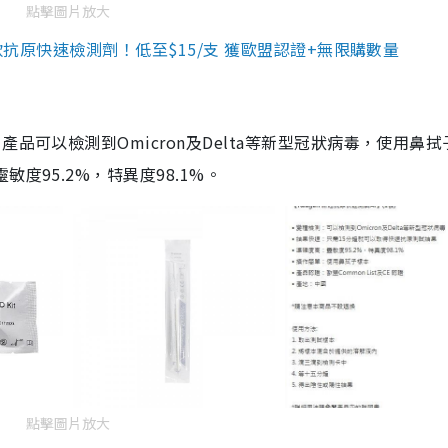
點擊圖片放大
3款抗原快速檢測劑！低至$15/支 獲歐盟認證+無限購數量
品可以檢測到Omicron及Delta等新型冠狀病毒，使用鼻拭
度95.2%，特異度98.1%。
點擊圖片放大