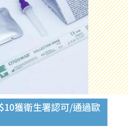
$10獲衛生署認可/通過歐