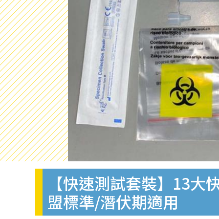
【快速測試套裝】13大快
盟標準/潛伏期適用