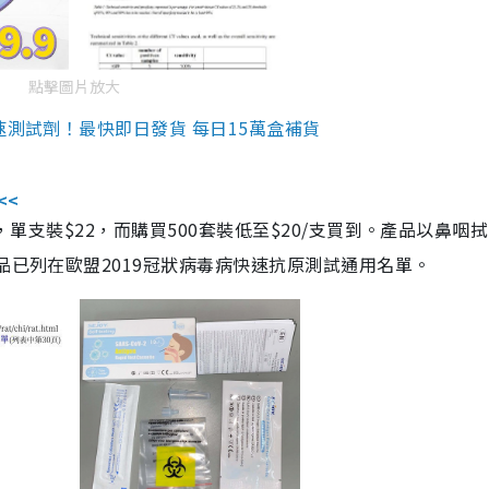
點擊圖片放大
速測試劑！最快即日發貨 每日15萬盒補貨
<<
，單支裝$22，而購買500套裝低至$20/支買到。產品以鼻咽
品已列在歐盟2019冠狀病毒病快速抗原測試通用名單。