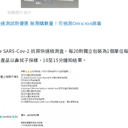
點擊圖片放大
測試劑優惠 無限購數量！可檢測Omicron病毒
are SARS-Cov-2 抗原快速檢測盒，每20劑獨立包裝為1個單位
5。產品以鼻拭子採樣，10至15分鐘知結果。