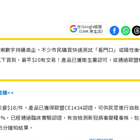
在Google追蹤
《UHK 港生活》
診個案數字持續高企。不少市民購買快速測試「看門口」或陽性後
以下買到，最平$10有交易！產品已獲衛生署認可，或通過歐盟
選購<<
惠價只要$18/件。產品已獲得歐盟CE1434認證，可供民眾進行自
性99.8%，已經通過臨床實驗認證，有效檢測新冠病毒變種毒株，
，15分鐘知結果。