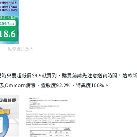
點擊圖片放大
劑，現時只要超低價$9.9就買到，購買前請先注意送貨時間！這款
Omicorn病毒，靈敏度92.2%，特異度100%。