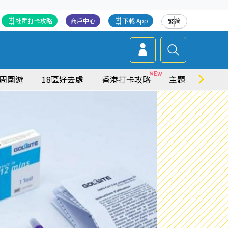
社群打卡攻略
商戶中心
下載 App
繁
简
周圍遊
18區好去處
香港打卡攻略
主題特集