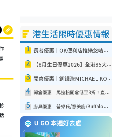
港生活限時優惠情報
1
作
長者優惠｜OK便利店推樂悠咭優惠！買麵包/牛奶/保健品拍卡即減
標
2
【8月生日優惠2026】全港85大食買玩著數攻略 自助餐/火鍋放題同行免費＋誠品/DONKI送現金券
3
開倉優惠｜銅鑼灣MICHAEL KORS開倉低至17折！直擊$500起買手袋/銀包/鞋款 必買經典Jet Set系列
4
開倉優惠｜馬拉松開倉低至3折！直擊$99起買adidas／New Balance／Puma鞋款 STANLEY保溫杯劈價至$119起
5
我檢
廚具優惠｜普樂氏/意美廚/Buffalo廚具低至3折！$89起買煎鍋／炒鑊／個人鍋 同場小家電激減至$99起
包括
U GO 本週好去處