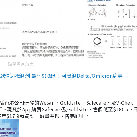
點擊圖片放大
檢測劑 最平$18起 ！可檢測Delta/Omicron病毒
研發的Wesail、Goldsite、Safecare、及V-Chek。
凡於App購買Safecare及Goldsite，售價低至$186.7
均不用$17.9就買到，數量有限，售完即止。