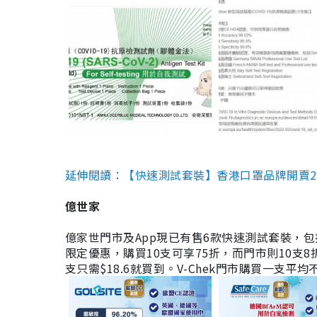
延伸閱讀：【快速測試套裝】香港口罩品牌開賣2款快速
億世家
億家世門市及App現已有售6款快速測試套裝，包括香港公司
限定優惠，購買10支可享75折，而門市則10支8折。現
支只需$18.6就買到。V-Chek門市購買一支平