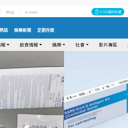
Blog
e-zone
U GO搵好去處
熱話
娛樂新聞
定期存款
情報
飲食情報
娛樂
社會
影片專區