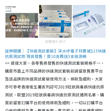
點擊圖片放大
延伸閱讀：【快速測試套裝】深水埗電子特賣城$15快速
抗原測試劑 現貨發售！買10支再送3支檢測棒
<< 提提大家，各零售商發售的快速測試套裝規格不一，
購買市面上不同品牌的快速測試套裝前請留意售賣平台
及該品牌的快速測試套裝使用方法、條款及細則，大家
亦可參考香港衞生署表列認可2019冠狀病毒病快速抗原
測試、歐盟2019冠狀病毒病快速抗原測試通用名單，購
買前留意訂購平台的使用條款及細則，一切以訂購平台
公佈的價錢為準。數量有限，售完即止；所有優惠細則