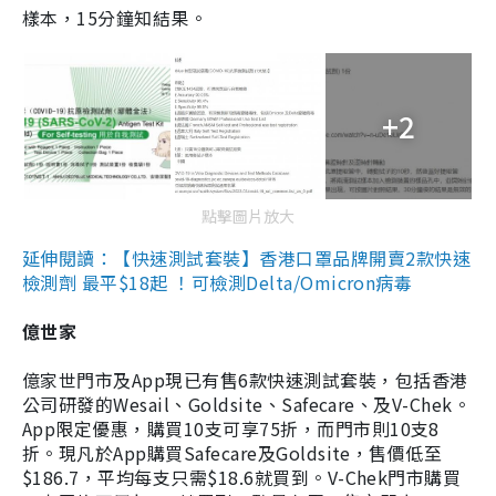
樣本，15分鐘知結果。
+2
點擊圖片放大
延伸閱讀：【快速測試套裝】香港口罩品牌開賣2款快速
檢測劑 最平$18起 ！可檢測Delta/Omicron病毒
億世家
億家世門市及App現已有售6款快速測試套裝，包括香港
公司研發的Wesail、Goldsite、Safecare、及V-Chek。
App限定優惠，購買10支可享75折，而門市則10支8
折。現凡於App購買Safecare及Goldsite，售價低至
$186.7，平均每支只需$18.6就買到。V-Chek門市購買