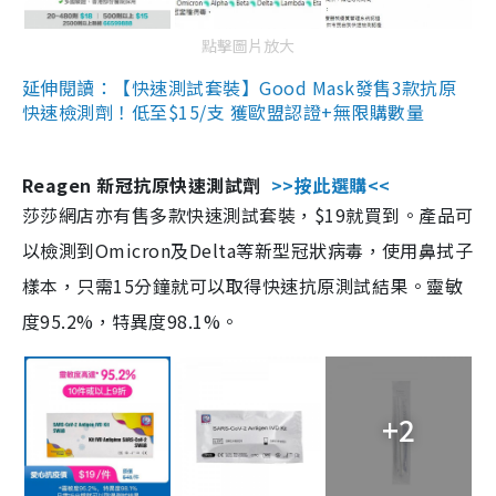
點擊圖片放大
延伸閱讀：【快速測試套裝】Good Mask發售3款抗原
快速檢測劑！低至$15/支 獲歐盟認證+無限購數量
Reagen 新冠抗原快速測試劑
>>按此選購<<
莎莎網店亦有售多款快速測試套裝，$19就買到。產品可
以檢測到Omicron及Delta等新型冠狀病毒，使用鼻拭子
樣本，只需15分鐘就可以取得快速抗原測試結果。靈敏
度95.2%，特異度98.1%。
+2