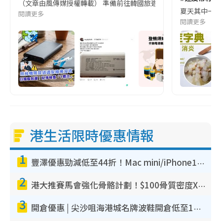
（文章由風傳媒授權轉載） 準備前往韓國旅遊的民眾，近期要特別留
夏天其中一種時
閱讀更多
閱讀更多
港生活限時優惠情報
1
豐澤優惠勁減低至44折！Mac mini/iPhone17Pro大減價！廚房家電$220起
2
港大推賽馬會強化骨骼計劃！$100骨質密度X光檢查 完成免費運動訓練送超市禮券！附參加資格
3
開倉優惠 | 尖沙咀海港城名牌波鞋開倉低至1折！On鞋$899起／Joy&Peace鞋履$98起