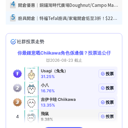
4
開倉優惠｜銅鑼灣時代廣場Doughnut/Campo Marzio開倉低至1折！背囊、書包、手袋劈價$200起
5
廚具開倉｜特福Tefal廚具/家電開倉低至3折！$220起買平底鍋/炒鑊/湯煲！電飯煲/吸塵機/燙斗$418起