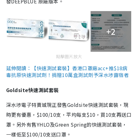
發DEEPBLUE 原廠版本。
+2
點擊圖片放大
延伸閱讀：【快速測試套裝】香港口罩廠acc+推$18病
毒抗原快速測試劑！捐贈10萬盒測試劑予深水埗露宿者
Goldsite快速測試套裝
深水埗電子特賣城現正發售Goldsite快速測試套裝，現
時更有優惠，$100/10支，平均每支$10，買10支再送口
罩。另外有售YHLO及Green Spring的快速測試套裝，
一樣低至$100/10支送口罩。