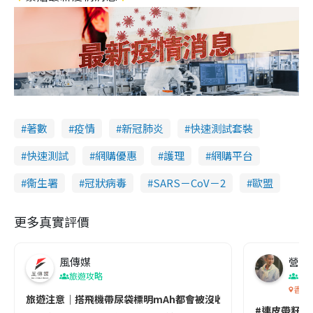
著數
疫情
新冠肺炎
快速測試套裝
快速測試
網購優惠
護理
網購平台
衞生署
冠狀病毒
SARS－CoV－2
歐盟
更多真實評價
風傳媒
營養教
旅遊攻略
生
香港
旅遊注意｜搭飛機帶尿袋標明mAh都會被沒收😱出發前切記檢查「1
#連皮帶籽都