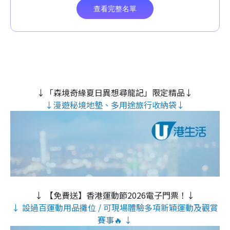
↓「森境奇緣夏日異想尋龍記」限定精品↓
↓漫遊秘境地墊、多用途旅行收納袋↓
↓ 【免費送】香港運動節2026電子門票！↓
↓ 設過百運動用品攤位 / 可現場體驗多項新穎運動及觀賞
賽事🔥 ↓