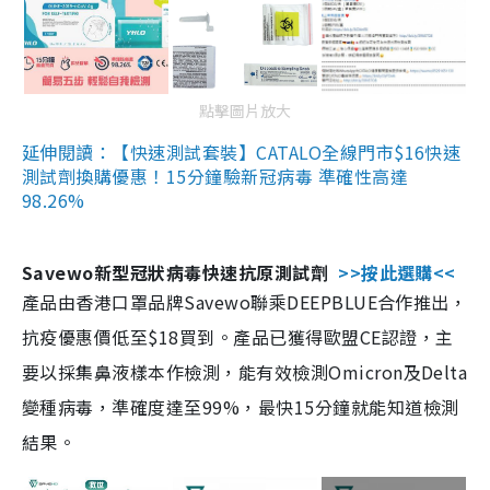
點擊圖片放大
延伸閱讀：【快速測試套裝】CATALO全線門市$16快速
測試劑換購優惠！15分鐘驗新冠病毒 準確性高達
98.26%
Savewo新型冠狀病毒快速抗原測試劑
>>按此選購<<
產品由香港口罩品牌Savewo聯乘DEEPBLUE合作推出，
抗疫優惠價低至$18買到。產品已獲得歐盟CE認證，主
要以採集鼻液樣本作檢測，能有效檢測Omicron及Delta
變種病毒，準確度達至99%，最快15分鐘就能知道檢測
結果。