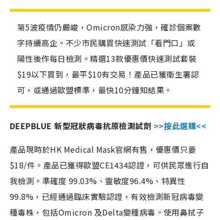
第5波疫情仍嚴峻，Omicron感染力強，確診個案數
字持續高企。不少市民購買快速測試「看門口」或
陽性後作每日檢測。精選13款優惠價快速測試套裝
$19以下買到，最平$10有交易！產品已獲衛生署認
可，或通過歐盟標準，最快10分鐘知結果。
DEEPBLUE 新型冠狀病毒抗原檢測試劑
>>按此選購<<
產品現時於HK Medical Mask官網有售，優惠價只要
$18/件。產品已獲得歐盟CE1434認證，可供民眾進行自
我檢測。準確度 99.03%、靈敏度96.4%、特異性
99.8%，已經通過臨床實驗認證，有效檢測新冠病毒變
種毒株，包括Omicron 及Delta變種病毒。使用鼻拭子