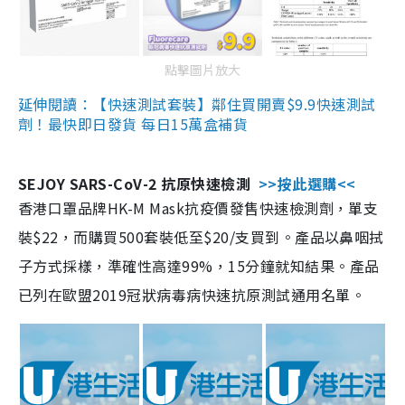
點擊圖片放大
延伸閱讀：【快速測試套裝】鄰住買開賣$9.9快速測試
劑！最快即日發貨 每日15萬盒補貨
SEJOY SARS-CoV-2 抗原快速檢測
>>按此選購<<
香港口罩品牌HK-M Mask抗疫價發售快速檢測劑，單支
裝$22，而購買500套裝低至$20/支買到。產品以鼻咽拭
子方式採樣，準確性高達99%，15分鐘就知結果。產品
已列在歐盟2019冠狀病毒病快速抗原測試通用名單。