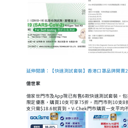
延伸閱讀：【快速測試套裝】香港口罩品牌開賣2款快速
億世家
億家世門市及App現已有售6款快速測試套裝，包括香港公司
限定優惠，購買10支可享75折，而門市則10支8折。現
支只需$18.6就買到。V-Chek門市購買一支平