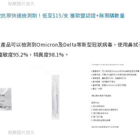
點擊圖片放大
3款抗原快速檢測劑！低至$15/支 獲歐盟認證+無限購數量
品可以檢測到Omicron及Delta等新型冠狀病毒，使用鼻拭
度95.2%，特異度98.1%。
點擊圖片放大