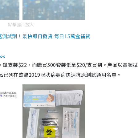
點擊圖片放大
速測試劑！最快即日發貨 每日15萬盒補貨
<<
，單支裝$22，而購買500套裝低至$20/支買到。產品以鼻咽
品已列在歐盟2019冠狀病毒病快速抗原測試通用名單。