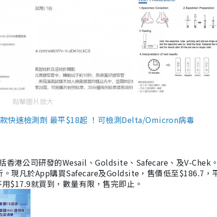
點擊圖片放大
檢測劑 最平$18起 ！可檢測Delta/Omicron病毒
研發的Wesail、Goldsite、Safecare、及V-Chek。
凡於App購買Safecare及Goldsite，售價低至$186.7
均不用$17.9就買到，數量有限，售完即止。