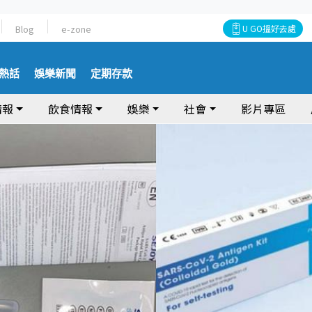
Blog
e-zone
U GO搵好去處
熱話
娛樂新聞
定期存款
情報
飲食情報
娛樂
社會
影片專區