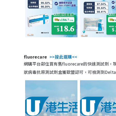
fluorecare
>>按此選購<<
網購平台鄰住買有售fluorecare的快速測試
狀病毒抗原測試劑盒獲歐盟認可，可檢測到Delta及