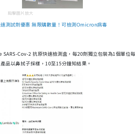
點擊圖片放大
測試劑優惠 無限購數量！可檢測Omicron病毒
are SARS-Cov-2 抗原快速檢測盒，每20劑獨立包裝為1個單位
5。產品以鼻拭子採樣，10至15分鐘知結果。