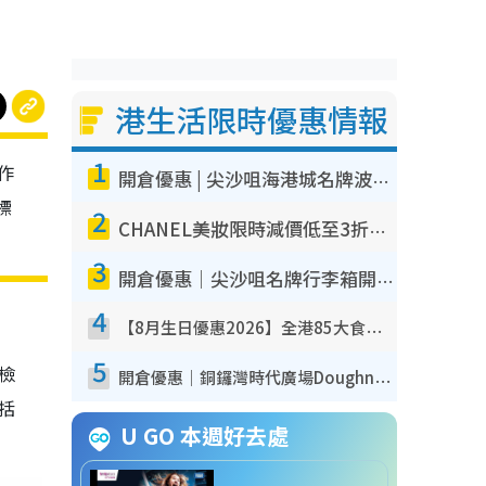
港生活限時優惠情報
1
作
開倉優惠 | 尖沙咀海港城名牌波鞋開倉低至1折！On鞋$899起／Joy&Peace鞋履$98起
標
2
CHANEL美妝限時減價低至3折！人氣粉底/唇膏/精華液低至$275！COCO香水都有平
3
開倉優惠｜尖沙咀名牌行李箱開倉低至4折！一連5日 American Tourister/ace./Hallmark $200起！
4
【8月生日優惠2026】全港85大食買玩著數攻略 自助餐/火鍋放題同行免費＋誠品/DONKI送現金券
5
我檢
開倉優惠｜銅鑼灣時代廣場Doughnut/Campo Marzio開倉低至1折！背囊、書包、手袋劈價$200起
包括
U GO 本週好去處