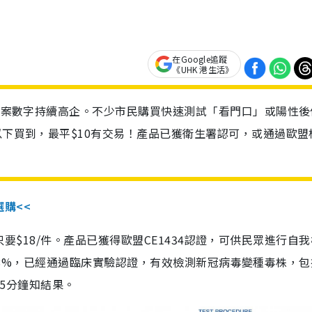
在Google追蹤
《UHK 港生活》
診個案數字持續高企。不少市民購買快速測試「看門口」或陽性後
以下買到，最平$10有交易！產品已獲衛生署認可，或通過歐盟
選購<<
惠價只要$18/件。產品已獲得歐盟CE1434認證，可供民眾進行自
性99.8%，已經通過臨床實驗認證，有效檢測新冠病毒變種毒株，
，15分鐘知結果。