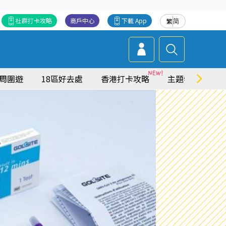
社群打卡攻略
商戶中心
下載 App
繁
简
周圍遊
18區好去處
香港打卡攻略
主題特集