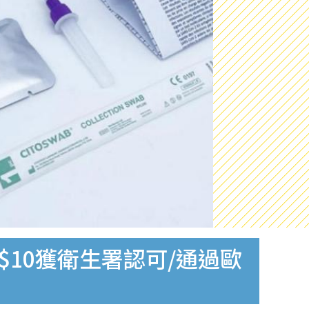
$10獲衛生署認可/通過歐