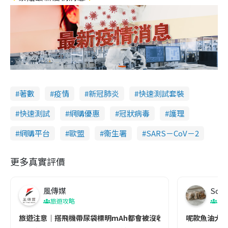
著數
疫情
新冠肺炎
快速測試套裝
快速測試
網購優惠
冠狀病毒
護理
網購平台
歐盟
衞生署
SARS－CoV－2
更多真實評價
風傳媒
Soul
旅遊攻略
生
旅遊注意｜搭飛機帶尿袋標明mAh都會被沒收😱出發前切記檢查「1
呢款魚油大家