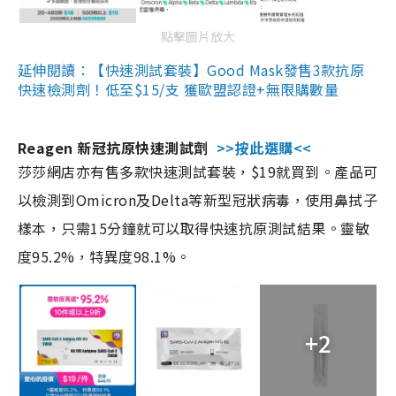
點擊圖片放大
延伸閱讀：【快速測試套裝】Good Mask發售3款抗原
快速檢測劑！低至$15/支 獲歐盟認證+無限購數量
Reagen 新冠抗原快速測試劑
>>按此選購<<
莎莎網店亦有售多款快速測試套裝，$19就買到。產品可
以檢測到Omicron及Delta等新型冠狀病毒，使用鼻拭子
樣本，只需15分鐘就可以取得快速抗原測試結果。靈敏
度95.2%，特異度98.1%。
+2