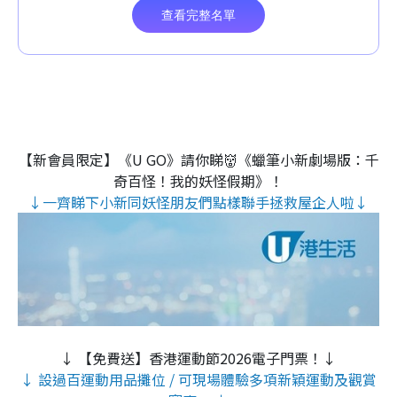
【新會員限定】《U GO》請你睇👹《蠟筆小新劇場版：千
奇百怪！我的妖怪假期》！
↓一齊睇下小新同妖怪朋友們點樣聯手拯救屋企人啦↓
↓ 【免費送】香港運動節2026電子門票！↓
↓ 設過百運動用品攤位 / 可現場體驗多項新穎運動及觀賞