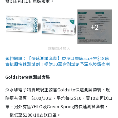
發DEEPBLUE 原廠版本。
+2
點擊圖片放大
延伸閱讀：【快速測試套裝】香港口罩廠acc+推$18病
毒抗原快速測試劑！捐贈10萬盒測試劑予深水埗露宿者
Goldsite快速測試套裝
深水埗電子特賣城現正發售Goldsite快速測試套裝，現
時更有優惠，$100/10支，平均每支$10，買10支再送口
罩。另外有售YHLO及Green Spring的快速測試套裝，
一樣低至$100/10支送口罩。