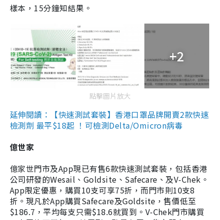
樣本，15分鐘知結果。
+2
點擊圖片放大
延伸閱讀：【快速測試套裝】香港口罩品牌開賣2款快速
檢測劑 最平$18起 ！可檢測Delta/Omicron病毒
億世家
億家世門市及App現已有售6款快速測試套裝，包括香港
公司研發的Wesail、Goldsite、Safecare、及V-Chek。
App限定優惠，購買10支可享75折，而門市則10支8
折。現凡於App購買Safecare及Goldsite，售價低至
$186.7，平均每支只需$18.6就買到。V-Chek門市購買