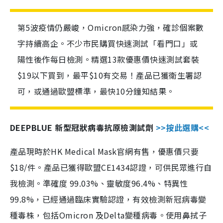
第5波疫情仍嚴峻，Omicron感染力強，確診個案數
字持續高企。不少市民購買快速測試「看門口」或
陽性後作每日檢測。精選13款優惠價快速測試套裝
$19以下買到，最平$10有交易！產品已獲衛生署認
可，或通過歐盟標準，最快10分鐘知結果。
DEEPBLUE 新型冠狀病毒抗原檢測試劑
>>按此選購<<
產品現時於HK Medical Mask官網有售，優惠價只要
$18/件。產品已獲得歐盟CE1434認證，可供民眾進行自
我檢測。準確度 99.03%、靈敏度96.4%、特異性
99.8%，已經通過臨床實驗認證，有效檢測新冠病毒變
種毒株，包括Omicron 及Delta變種病毒。使用鼻拭子