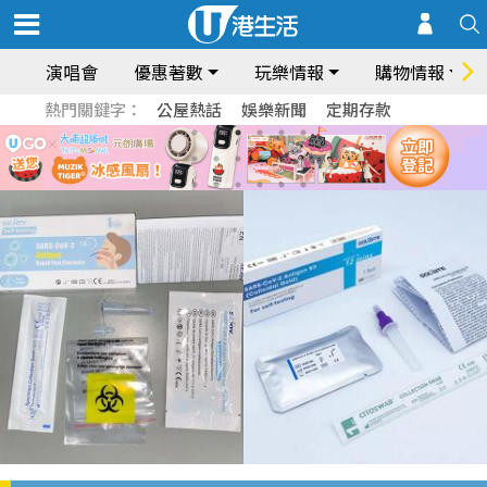
演唱會
優惠著數
玩樂情報
購物情報
熱門關鍵字：
公屋熱話
娛樂新聞
定期存款