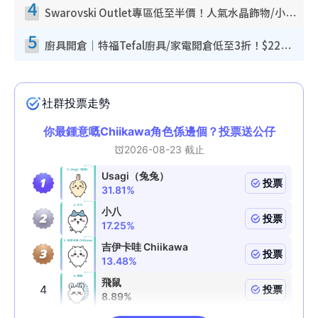
4
Swarovski Outlet專區低至半價！人氣水晶飾物/小擺設$138起！迪士尼款/水晶高跟鞋都有平
5
廚具開倉｜特福Tefal廚具/家電開倉低至3折！$220起買平底鍋/炒鑊/湯煲！電飯煲/吸塵機/燙斗$418起