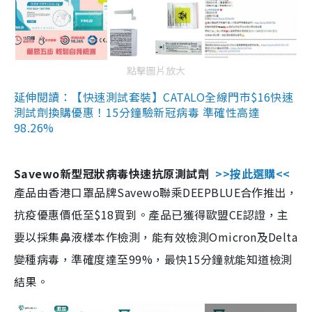
點擊圖片放大
延伸閱讀：【快速測試套裝】CATALO全線門市$16快速
測試劑換購優惠！15分鐘驗新冠病毒 準確性高達
98.26%
Savewo新型冠狀病毒快速抗原測試劑
>>按此選購<<
產品由香港口罩品牌Savewo聯乘DEEPBLUE合作推出，
抗疫優惠價低至$18買到。產品已獲得歐盟CE認證，主
要以採集鼻液樣本作檢測，能有效檢測Omicron及Delta
變種病毒，準確度達至99%，最快15分鐘就能知道檢測
結果。