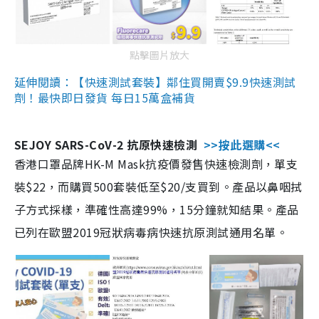
點擊圖片放大
延伸閱讀：【快速測試套裝】鄰住買開賣$9.9快速測試
劑！最快即日發貨 每日15萬盒補貨
SEJOY SARS-CoV-2 抗原快速檢測
>>按此選購<<
香港口罩品牌HK-M Mask抗疫價發售快速檢測劑，單支
裝$22，而購買500套裝低至$20/支買到。產品以鼻咽拭
子方式採樣，準確性高達99%，15分鐘就知結果。產品
已列在歐盟2019冠狀病毒病快速抗原測試通用名單。