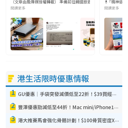
（文章由風傳媒授權轉載） 準備前往韓國旅遊的民眾，近期要特別留
💊 ｢精神返
閱讀更多
閱讀更多
港生活限時優惠情報
1
GU優惠｜手袋突發減價低至22折！$39買經典波士頓包/餃子袋！飾物同步減價$29起！
2
豐澤優惠勁減低至44折！Mac mini/iPhone17Pro大減價！廚房家電$220起
3
港大推賽馬會強化骨骼計劃！$100骨質密度X光檢查 完成免費運動訓練送超市禮券！附參加資格