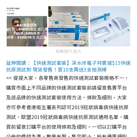
點擊圖片放大
延伸閱讀：【快速測試套裝】深水埗電子特賣城$15快速
抗原測試劑 現貨發售！買10支再送3支檢測棒
<< 提提大家，各零售商發售的快速測試套裝規格不一，
購買市面上不同品牌的快速測試套裝前請留意售賣平台
及該品牌的快速測試套裝使用方法、條款及細則，大家
亦可參考香港衞生署表列認可2019冠狀病毒病快速抗原
測試、歐盟2019冠狀病毒病快速抗原測試通用名單，購
買前留意訂購平台的使用條款及細則，一切以訂購平台
公佈的價錢為準。數量有限，售完即止；所有優惠細則