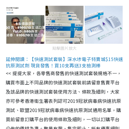
點擊圖片放大
延伸閱讀：【快速測試套裝】深水埗電子特賣城$15快速
抗原測試劑 現貨發售！買10支再送3支檢測棒
<< 提提大家，各零售商發售的快速測試套裝規格不一，
購買市面上不同品牌的快速測試套裝前請留意售賣平台
及該品牌的快速測試套裝使用方法、條款及細則，大家
亦可參考香港衞生署表列認可2019冠狀病毒病快速抗原
測試、歐盟2019冠狀病毒病快速抗原測試通用名單，購
買前留意訂購平台的使用條款及細則，一切以訂購平台
公佈的價錢為準。數量有限，售完即止；所有優惠細則