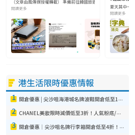
（文章由風傳媒授權轉載） 準備前往韓國旅遊的民眾，近期要特別留
夏天其中一種時
閱讀更多
閱讀更多
港生活限時優惠情報
1
開倉優惠 | 尖沙咀海港城名牌波鞋開倉低至1折！On鞋$899起／Joy&Peace鞋履$98起
2
CHANEL美妝限時減價低至3折！人氣粉底/唇膏/精華液低至$275！COCO香水都有平
3
開倉優惠｜尖沙咀名牌行李箱開倉低至4折！一連5日 American Tourister/ace./Hallmark $200起！