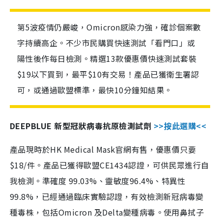
第5波疫情仍嚴峻，Omicron感染力強，確診個案數
字持續高企。不少市民購買快速測試「看門口」或
陽性後作每日檢測。精選13款優惠價快速測試套裝
$19以下買到，最平$10有交易！產品已獲衛生署認
可，或通過歐盟標準，最快10分鐘知結果。
DEEPBLUE 新型冠狀病毒抗原檢測試劑
>>按此選購<<
產品現時於HK Medical Mask官網有售，優惠價只要
$18/件。產品已獲得歐盟CE1434認證，可供民眾進行自
我檢測。準確度 99.03%、靈敏度96.4%、特異性
99.8%，已經通過臨床實驗認證，有效檢測新冠病毒變
種毒株，包括Omicron 及Delta變種病毒。使用鼻拭子