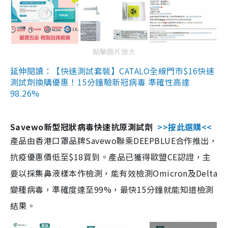
點擊圖片放大
延伸閱讀：【快速測試套裝】CATALO全線門市$16快速
測試劑換購優惠！15分鐘驗新冠病毒 準確性高達
98.26%
Savewo新型冠狀病毒快速抗原測試劑
>>按此選購<<
產品由香港口罩品牌Savewo聯乘DEEPBLUE合作推出，
抗疫優惠價低至$18買到。產品已獲得歐盟CE認證，主
要以採集鼻液樣本作檢測，能有效檢測Omicron及Delta
變種病毒，準確度達至99%，最快15分鐘就能知道檢測
結果。