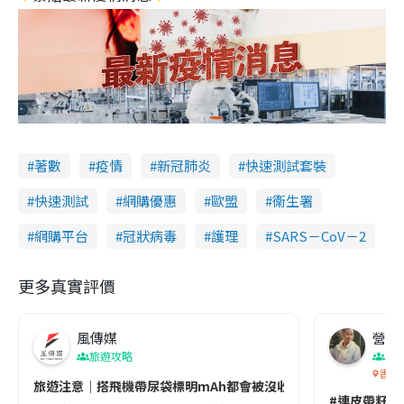
著數
疫情
新冠肺炎
快速測試套裝
快速測試
網購優惠
歐盟
衞生署
網購平台
冠狀病毒
護理
SARS－CoV－2
更多真實評價
風傳媒
營養教
旅遊攻略
生
香港
旅遊注意｜搭飛機帶尿袋標明mAh都會被沒收😱出發前切記檢查「1
#連皮帶籽都