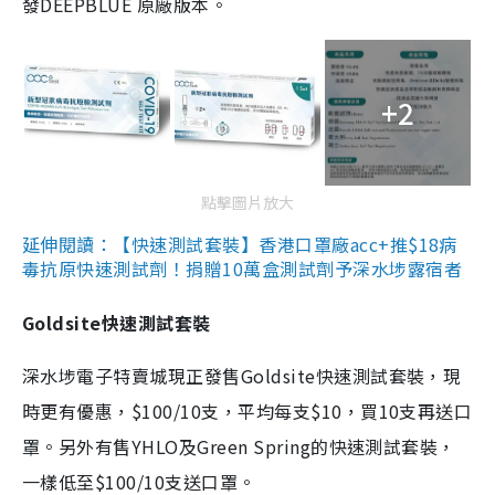
發DEEPBLUE 原廠版本。
+2
點擊圖片放大
延伸閱讀：【快速測試套裝】香港口罩廠acc+推$18病
毒抗原快速測試劑！捐贈10萬盒測試劑予深水埗露宿者
Goldsite快速測試套裝
深水埗電子特賣城現正發售Goldsite快速測試套裝，現
時更有優惠，$100/10支，平均每支$10，買10支再送口
罩。另外有售YHLO及Green Spring的快速測試套裝，
一樣低至$100/10支送口罩。