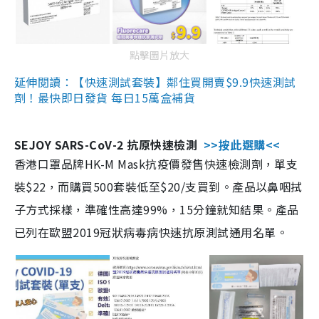
點擊圖片放大
延伸閱讀：【快速測試套裝】鄰住買開賣$9.9快速測試
劑！最快即日發貨 每日15萬盒補貨
SEJOY SARS-CoV-2 抗原快速檢測
>>按此選購<<
香港口罩品牌HK-M Mask抗疫價發售快速檢測劑，單支
裝$22，而購買500套裝低至$20/支買到。產品以鼻咽拭
子方式採樣，準確性高達99%，15分鐘就知結果。產品
已列在歐盟2019冠狀病毒病快速抗原測試通用名單。