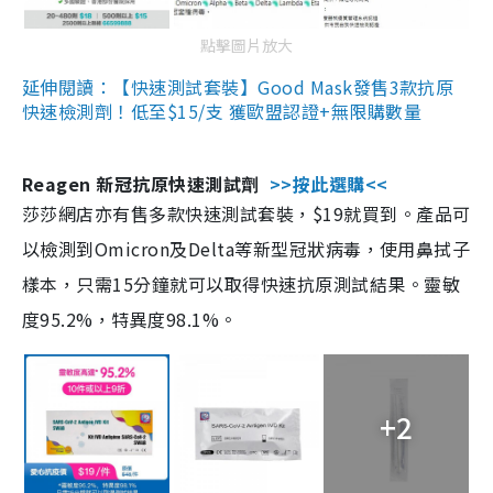
點擊圖片放大
延伸閱讀：【快速測試套裝】Good Mask發售3款抗原
快速檢測劑！低至$15/支 獲歐盟認證+無限購數量
Reagen 新冠抗原快速測試劑
>>按此選購<<
莎莎網店亦有售多款快速測試套裝，$19就買到。產品可
以檢測到Omicron及Delta等新型冠狀病毒，使用鼻拭子
樣本，只需15分鐘就可以取得快速抗原測試結果。靈敏
度95.2%，特異度98.1%。
+2