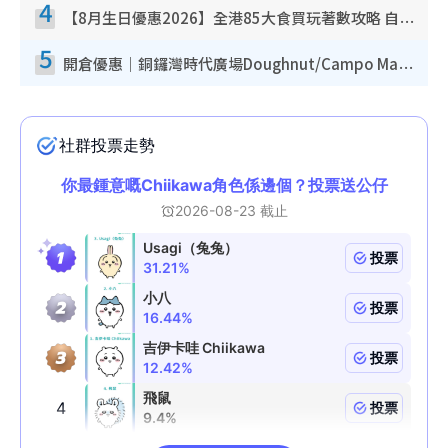
4
【8月生日優惠2026】全港85大食買玩著數攻略 自助餐/火鍋放題同行免費＋誠品/DONKI送現金券
5
開倉優惠｜銅鑼灣時代廣場Doughnut/Campo Marzio開倉低至1折！背囊、書包、手袋劈價$200起