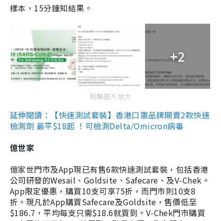
樣本，15分鐘知結果。
+2
點擊圖片放大
延伸閱讀：【快速測試套裝】香港口罩品牌開賣2款快速
檢測劑 最平$18起 ！可檢測Delta/Omicron病毒
億世家
億家世門市及App現已有售6款快速測試套裝，包括香港
公司研發的Wesail、Goldsite、Safecare、及V-Chek。
App限定優惠，購買10支可享75折，而門市則10支8
折。現凡於App購買Safecare及Goldsite，售價低至
$186.7，平均每支只需$18.6就買到。V-Chek門市購買