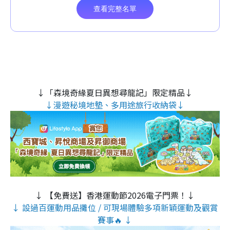
↓「森境奇緣夏日異想尋龍記」限定精品↓
↓漫遊秘境地墊、多用途旅行收納袋↓
↓ 【免費送】香港運動節2026電子門票！↓
↓ 設過百運動用品攤位 / 可現場體驗多項新穎運動及觀賞
賽事🔥 ↓